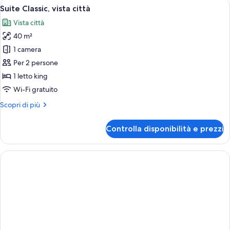
Apri
Una camera d'albergo moderna con un l
8
Suite Classic, vista città
tutte
Vista città
le
40 m²
foto
per
1 camera
Suite
Per 2 persone
Classic,
1 letto king
vista
Wi-Fi gratuito
città
Altri
Scopri di più
dettagli
per
Controlla disponibilità e prezzi
Suite
Classic,
vista
città