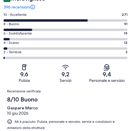
396 recensioni
Valutazione
10 - Eccellente
271
di
Valutazione
8 - Buono
91
10
di
-
Valutazione
6 - Soddisfacente
19
8
Eccellente.
di
-
Valutazione
4 - Scarso
12
271
6
Buono.
di
su
-
Valutazione
2 - Terribile
3
91
4
396
Soddisfacente.
di
su
-
recensioni
19
2
396
Scarso.
su
-
recensioni
12
9,6
9,2
9,4
396
Terribile.
su
Pulizia
Servizi
Personale e servizio
recensioni
3
396
Recensioni
su
Recensione verificata
recensioni
396
8/10 Buono
recensioni
Gaspare Marco
10 giu 2026
Mi è piaciuto: Pulizia, personale e servizio, servizi e condizioni e
dotazioni della struttura