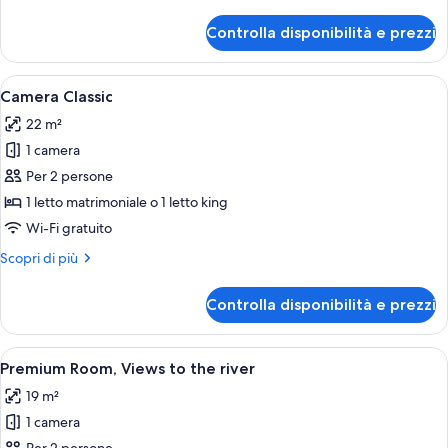
dettagli
per
Controlla disponibilità e prezzi
Camera
Basic,
vista
Apri
Camera Classic | Copriletto in piuma, 
5
città
Camera Classic
tutte
22 m²
le
1 camera
foto
per
Per 2 persone
Camera
1 letto matrimoniale o 1 letto king
Classic
Wi-Fi gratuito
Altri
Scopri di più
dettagli
per
Controlla disponibilità e prezzi
Camera
Classic
Apri
Camera d'albergo con un letto grande,
9
Premium Room, Views to the river
tutte
19 m²
le
1 camera
foto