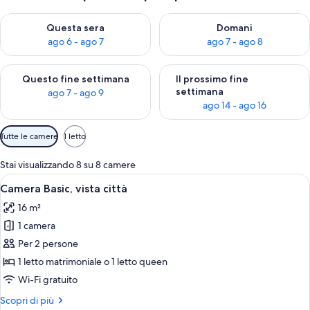
Verifica la disponibilità per questa sera, ago 6 - ago 7
Verifica la disponibilità per d
Questa sera
Domani
ago 6 - ago 7
ago 7 - ago 8
Verifica la disponibilità per questo fine settimana, ago 7 - ago
Verifica la disponibilità per il
Questo fine settimana
Il prossimo fine
settimana
ago 7 - ago 9
ago 14 - ago 16
Filtri
Tutte le camere
1 letto
disponibili
per
Stai visualizzando 8 su 8 camere
le
Apri
Una camera d'albergo compatta con un le
3
Camera Basic, vista città
camere
tutte
16 m²
le
1 camera
foto
per
Per 2 persone
Camera
1 letto matrimoniale o 1 letto queen
Basic,
Wi-Fi gratuito
vista
Altri
Scopri di più
città