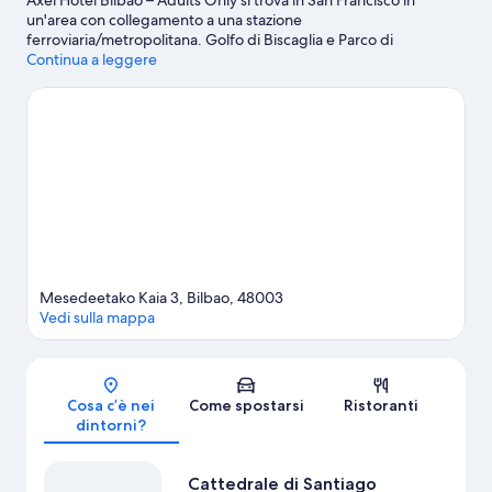
Axel Hotel Bilbao – Adults Only si trova in San Francisco in
un'area con collegamento a una stazione
ferroviaria/metropolitana. Golfo di Biscaglia e Parco di
Mendikosolo sono due tappe fondamentali per gli amanti della
Continua a leggere
natura. Tra le altre attrazioni della zona spiccano Centro culturale
Azkuna Zentroa e Casa de Cultura de Barrainkua. Anche
Itsasmuseum Bilbao e Labirinto del Giardino Botanico meritano
una visita.
Vai alla guida turistica di Bilbao
Mesedeetako Kaia 3, Bilbao, 48003
Vedi sulla mappa
Mappa
Cosa c’è nei
Come spostarsi
Ristoranti
dintorni?
Cattedrale di Santiago