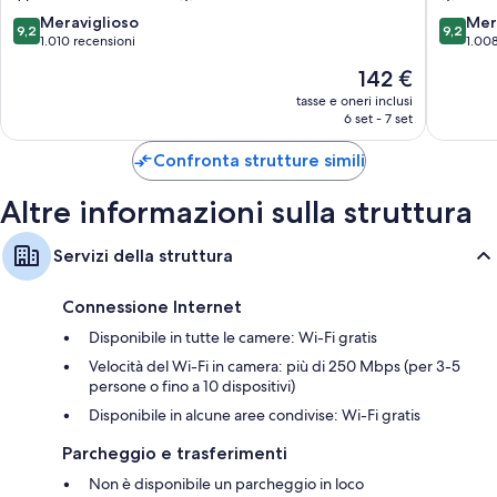
città
di
9.2
9.2
Meraviglioso
Mer
9,2
9,2
Bilbao
su
su
1.010 recensioni
1.008
10,
10,
Il
142 €
Meraviglioso,
Meravigl
prezzo
1.010
1.008
tasse e oneri inclusi
attuale
6 set - 7 set
recensioni
recensio
è
142 €
Confronta strutture simili
Altre informazioni sulla struttura
Servizi della struttura
Connessione Internet
Disponibile in tutte le camere: Wi-Fi gratis
Velocità del Wi-Fi in camera: più di 250 Mbps (per 3-5
persone o fino a 10 dispositivi)
Disponibile in alcune aree condivise: Wi-Fi gratis
Parcheggio e trasferimenti
Non è disponibile un parcheggio in loco