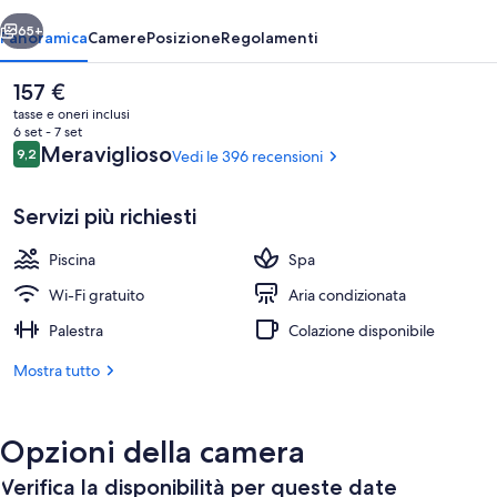
Adults
ietro
Avanti
Only
65+
Panoramica
Camere
Posizione
Regolamenti
Il
157 €
prezzo
tasse e oneri inclusi
attuale
6 set - 7 set
è
Recensioni
Meraviglioso
9,2
Vedi le 396 recensioni
9,2 su 10
157 €
Servizi più richiesti
Piscina
Spa
Terrazza panoramica
Wi-Fi gratuito
Aria condizionata
Palestra
Colazione disponibile
Mostra tutto
Opzioni della camera
Verifica la disponibilità per queste date