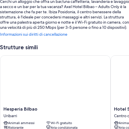
Cerchi un alloggio che offra un bar/una caffetteria, lavanderia e lavaggio
a secco e un bar per la tua vacanza? Axel Hotel Bilbao – Adults Only è la
sistemazione che fa per te. Ibiza Posidonia, il centro benessere della
struttura, è l'ideale per concedersi massaggi e altri servizi. La struttura
offre una palestra aperta giorno e notte e il Wi-Fi gratuito in camera, con
una velocità di più di 250 Mbps (per 3-5 persone o fino a 10 dispositivi).
Informazioni sui diritti di cancellazione
Potrai approfittare anche dei seguenti servizi:
Una piscina all'aperto
Strutture simili
La colazione a buffet (a pagamento), una reception aperta 24 ore su
Hesperia Bilbao
Hotel Se
24 e personale poliglotta
Aree riservate ai non fumatori e deposito bagagli
Caratteristiche della camera
Tutte le 110 camere includono comodità come postazioni laptop e l'aria
condizionata, oltre a utili dotazioni come il Wi-Fi gratis e casseforti.
I servizi aggiuntivi delle camere sono:
Docce con soffione a pioggia, set di cortesia firmati e asciugacapelli
Hesperia
Hotel
Hesperia Bilbao
Hotel 
Bilbao
Sercotel
Smart TV da 43 pollici con canali via cavo
Uribarri
Centro c
Uribarri
Coliseo
Guardaroba o armadi, pulizie giornaliere e scrivanie
Animali ammessi
Wi-Fi gratuito
Anima
Centro
Ristorante
Aria condizionata
Aria c