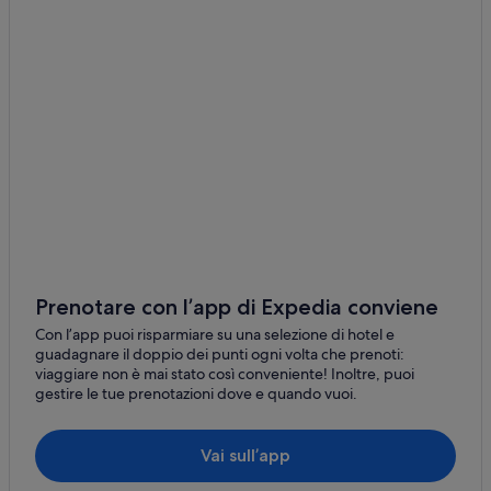
Indautxu: hotel
Errekalde: hotel
Stazione di Santutxu: hotel nelle vicinanze
Basurto-Zorroza: hotel
Uribarri: hotel
Abando: hotel
San Adrián: hotel
Centro città di Bilbao: hotel
Bilbao: hotel
Ibaiondo: hotel
Prenotare con l’app di Expedia conviene
Zorrotza: hotel
Con l’app puoi risparmiare su una selezione di hotel e
guadagnare il doppio dei punti ogni volta che prenoti:
Bilbao la Vieja: hotel
viaggiare non è mai stato così conveniente! Inoltre, puoi
gestire le tue prenotazioni dove e quando vuoi.
Casco Viejo: hotel
Basurtu: hotel
Vai sull’app
Hospital de Basurto: hotel nelle vicinanze