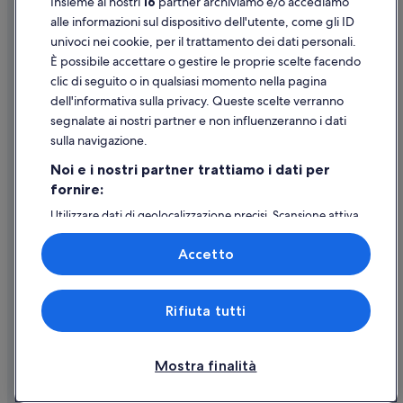
Insieme ai nostri
16
partner archiviamo e/o accediamo
Supporto
alle informazioni sul dispositivo dell'utente, come gli ID
univoci nei cookie, per il trattamento dei dati personali.
Assistenza clienti
È possibile accettare o gestire le proprie scelte facendo
Contattaci
clic di seguito o in qualsiasi momento nella pagina
dell'informativa sulla privacy. Queste scelte verranno
Come cancellare un volo
segnalate ai nostri partner e non influenzeranno i dati
Come modificare la prenotazione di un hotel o una casa vacanze
sulla navigazione.
Tempistiche per i rimborsi
Noi e i nostri partner trattiamo i dati per
fornire:
Utilizzare un coupon Expedia
Utilizzare dati di geolocalizzazione precisi. Scansione attiva
Documenti per i viaggi internazionali
delle caratteristiche del dispositivo ai fini
dell’identificazione. Archiviare informazioni su dispositivo
Accetto
e/o accedervi. Pubblicità e contenuti personalizzati,
misurazione delle prestazioni dei contenuti e degli
annunci, ricerche sul pubblico, sviluppo di servizi.
Expedia, Inc. non è responsabile dei contenuti di siti esterni.
Rifiuta tutti
Elenco dei partner (fornitori)
© 2026 Expedia, Inc., una società di Expedia Group. Tutti i diritti riservati.
Expedia e il logo di Expedia sono marchi registrati o marchi di Expedia,
Inc.
Mostra finalità