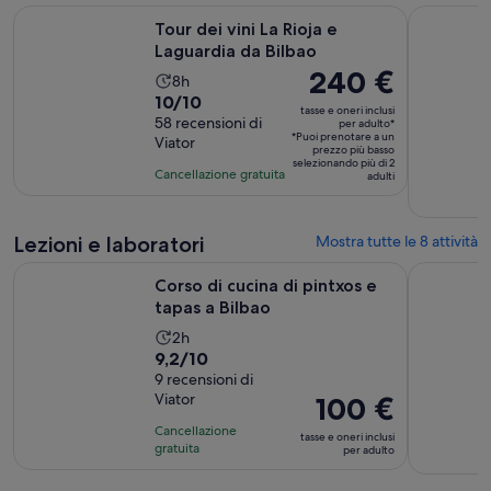
recensione
Apertura in una n
Tour dei vini La Rioja e Laguardia da Bilbao
L'autentic
Tour dei vini La Rioja e
Laguardia da Bilbao
Il
240 €
L’attività
8h
prezzo
Valutazione
10/10
dura
tasse e oneri inclusi
è
di
58 recensioni di
8
per adulto*
*Puoi prenotare a un
Viator
240 €
10.0
ore
prezzo più basso
selezionando più di 2
per
su
Cancellazione gratuita
adulti
adulto*
10,
sulla
base
Lezioni e laboratori
Mostra tutte le 8 attività
di
Apertura in una n
Corso di cucina di pintxos e tapas a Bilbao
Degustazio
58
Corso di cucina di pintxos e
recensioni
tapas a Bilbao
L’attività
2h
Valutazione
9,2/10
dura
di
9 recensioni di
2
Viator
Il
100 €
9.2
ore
prezzo
su
Cancellazione
tasse e oneri inclusi
è
10,
gratuita
per adulto
100 €
sulla