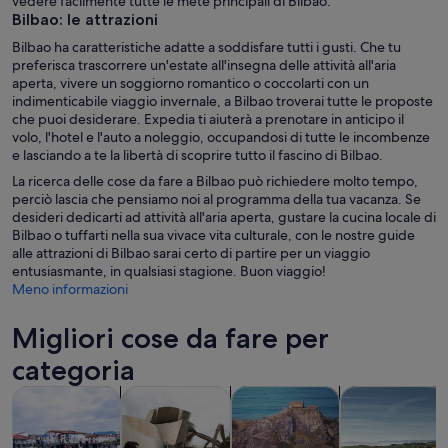
vedere facilmente tutte le mete principali di Bilbao.
Bilbao: le attrazioni
Bilbao ha caratteristiche adatte a soddisfare tutti i gusti. Che tu
preferisca trascorrere un'estate all'insegna delle attività all'aria
aperta, vivere un soggiorno romantico o coccolarti con un
indimenticabile viaggio invernale, a Bilbao troverai tutte le proposte
che puoi desiderare. Expedia ti aiuterà a prenotare in anticipo il
volo, l'hotel e l'auto a noleggio, occupandosi di tutte le incombenze
e lasciando a te la libertà di scoprire tutto il fascino di Bilbao.
La ricerca delle cose da fare a Bilbao può richiedere molto tempo,
perciò lascia che pensiamo noi al programma della tua vacanza. Se
desideri dedicarti ad attività all'aria aperta, gustare la cucina locale di
Bilbao o tuffarti nella sua vivace vita culturale, con le nostre guide
alle attrazioni di Bilbao sarai certo di partire per un viaggio
entusiasmante, in qualsiasi stagione. Buon viaggio!
Meno informazioni
Migliori cose da fare per
categoria
Apertura in una nuova scheda
Apertura in una nuova scheda
Ap
Tour e gite di un giorno
Storia e cultura
Tour privati e personalizzati
Cibo, bevande 