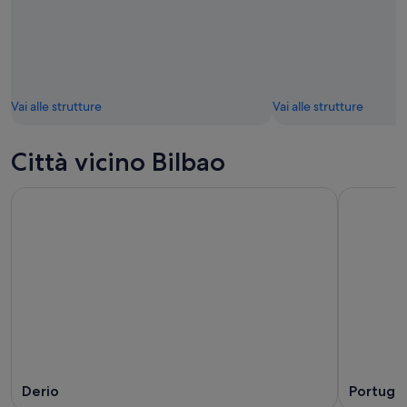
Vai alle strutture
Vai alle strutture
Città vicino Bilbao
Derio
Portuga