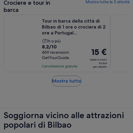
per
base
Crociere e tour in
Mostra tutte le 3 attività
adulto
di
barca
9
Tour in barca della città di Bilbao di 1 ora o crociera di 2 ore 
Tour di San
recensioni
Tour in barca della città di
Bilbao di 1 ora o crociera di 2
ore a Portugal...
L’attività
1h o più
Valutazione
8,2/10
dura
Il
15 €
di
469 recensioni
Un’ora
prezzo
GetYourGuide
8.2
tasse e oneri
è
inclusi
su
Cancellazione gratuita
per adulto
15 €
10,
per
sulla
Apertura
Mostra tutto
adulto
base
in
di
una
469
nuova
recensioni
scheda
Soggiorna vicino alle attrazioni
popolari di Bilbao