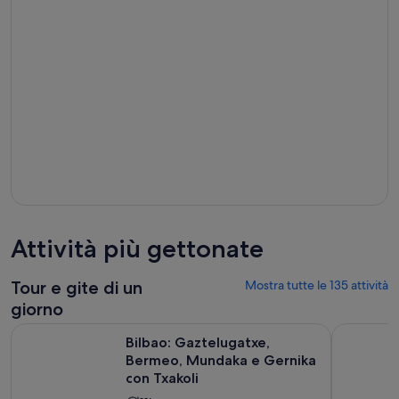
Attività più gettonate
Tour e gite di un
Mostra tutte le 135 attività
giorno
Bilbao: Gaztelugatxe, Bermeo, Mundaka e Gernika con Txako
Tour in bar
Bilbao: Gaztelugatxe,
Bermeo, Mundaka e Gernika
con Txakoli