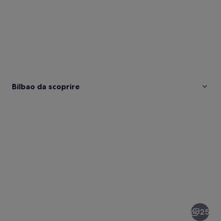
Bilbao da scoprire
Foto
di
Bilbao
25