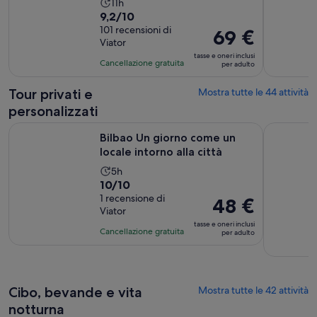
L’attività
11h
Valutazione
9,2/10
dura
di
101 recensioni di
11
Il
69 €
Viator
9.2
ore
prezzo
tasse e oneri inclusi
su
è
Cancellazione gratuita
per adulto
10,
69 €
sulla
per
Tour privati e
Mostra tutte le 44 attività
base
adulto
personalizzati
di
Apertura i
Bilbao Un giorno come un locale intorno alla città
Tour intera
101
Bilbao Un giorno come un
recensioni
locale intorno alla città
L’attività
5h
Valutazione
10/10
dura
di
1 recensione di
5
Il
48 €
Viator
10.0
ore
prezzo
tasse e oneri inclusi
su
è
Cancellazione gratuita
per adulto
10,
48 €
sulla
per
base
adulto
di
Cibo, bevande e vita
Mostra tutte le 42 attività
una
notturna