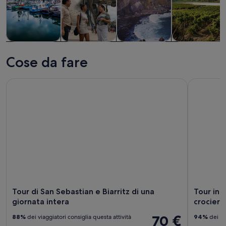
Tour e gite di
Storia e
Tour privati e
Cibo, bevande
un giorno
cultura
personalizzati
e vita notturna
Cose da fare
Tour di San Sebastian e Biarritz di una giornata intera
Tour in bar
Tour di San Sebastian e Biarritz di una
Tour in b
giornata intera
crociera
70 €
88%
dei viaggiatori consiglia questa attività
94%
dei via