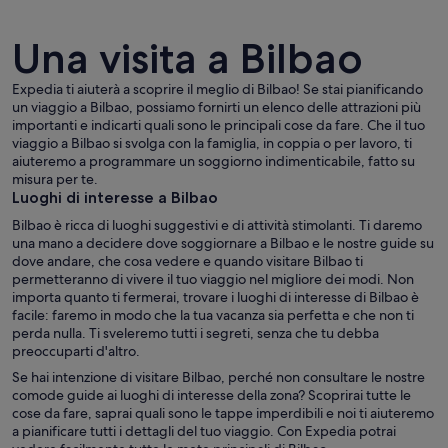
Una visita a Bilbao
Expedia ti aiuterà a scoprire il meglio di Bilbao! Se stai pianificando
un viaggio a Bilbao, possiamo fornirti un elenco delle attrazioni più
importanti e indicarti quali sono le principali cose da fare. Che il tuo
Una struttura architettonica moderna co
viaggio a Bilbao si svolga con la famiglia, in coppia o per lavoro, ti
aiuteremo a programmare un soggiorno indimenticabile, fatto su
misura per te.
Luoghi di interesse a Bilbao
Bilbao è ricca di luoghi suggestivi e di attività stimolanti. Ti daremo
una mano a decidere dove soggiornare a Bilbao e le nostre guide su
dove andare, che cosa vedere e quando visitare Bilbao ti
permetteranno di vivere il tuo viaggio nel migliore dei modi. Non
importa quanto ti fermerai, trovare i luoghi di interesse di Bilbao è
facile: faremo in modo che la tua vacanza sia perfetta e che non ti
perda nulla. Ti sveleremo tutti i segreti, senza che tu debba
preoccuparti d'altro.
Se hai intenzione di visitare Bilbao, perché non consultare le nostre
comode guide ai luoghi di interesse della zona? Scoprirai tutte le
cose da fare, saprai quali sono le tappe imperdibili e noi ti aiuteremo
a pianificare tutti i dettagli del tuo viaggio. Con Expedia potrai