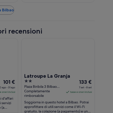
a Bilbao
ori recensioni
Latroupe La Granja
Latroupe La Granja
Il
2
Il
101 €
133 €
prezzo
out
prezzo
Plaza Biribila 3 Bilbao
0 ago - 31 ago
7 set - 8 set
Bizkaia
Completamente
è
of
è
e oneri inclusi
tasse e oneri inclusi
rimborsabile
101 €
5
133 €
 d'affari
a
Soggiorna in questo hotel a Bilbao. Potrai
a
i servizi
approfittare di utili servizi come il Wi-Fi
 (a
notte
notte
gratuito, la colazione (a pagamento) e una