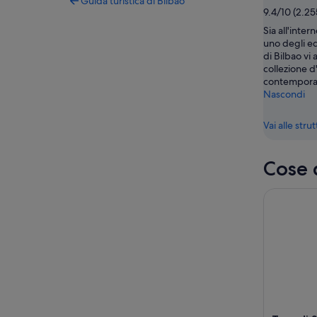
Guida turistica di Bilbao
9.4/10 (2.25
Sia all'inter
uno degli edi
di Bilbao vi
collezione 
contempora
Nascondi
Vai alle stru
Cose 
Tour di San