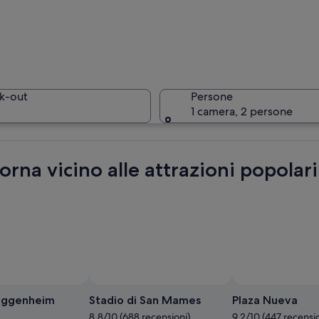
Un edific
k-out
Persone
1 camera, 2 persone
Interno di
rna vicino alle attrazioni popolari
ungofiume con uno stadio moderno, un ponte e un fiume.
uggenheim
Stadio di San Mames
Plaza Nueva
8.8/10 (688 recensioni)
9.2/10 (447 recensio