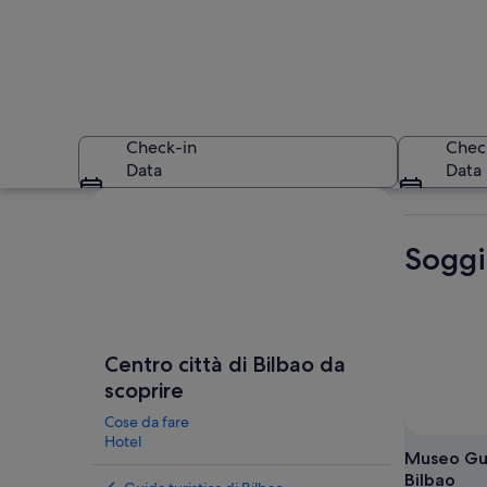
Check-in
Chec
Data
Data
Guarda la mappa
Soggio
Una passeggiata l
Centro città di Bilbao da
scoprire
Cose da fare
Hotel
Museo G
Bilbao