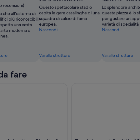
5 recensioni)
Questo spettacolare stadio
Lo splendore archit
ospita le gare casalinghe di una
questa piazza è lo 
no che all'esterno di
squadra di calcio di fama
per gustare un'app
fici più riconoscibili
europea.
varietà di specialità 
 aspetta una vasta
Nascondi
Nascondi
d'arte moderna e
nea.
tture
Vai alle strutture
Vai alle strutture
da fare
 Sebastian e Biarritz di una giornata intera
Tour in barca della città di Bi