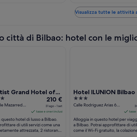
Visualizza tutte le attività 
 città di Bilbao: hotel con le migli
 Grand Hotel of Art
Hotel ILUNION Bilbao
tist Grand Hotel of
Hotel ILUNION Bilbao
Il
3
210 €
prezzo
out
de Mazarredo,
Calle Rodriguez Arias 66
31 ago - 1 set
3
Vizcaya
Bilbao Vizcaya
è
of
tasse e oneri inclusi
tasse 
210 €
5
n questo hotel di lusso a Bilbao.
Alloggia in questo hotel per viaggi
a
ofittare di utili servizi come una
a Bilbao. Potrai approfittare di util
tamente attrezzata, 2 ristoranti
notte
come il Wi-Fi gratuito, la colazione
azza panoramica. ...
pagamento) e il servizio ...