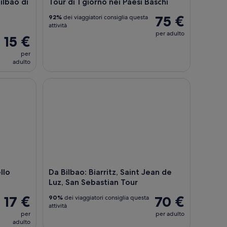
Bilbao di
Tour di 1 giorno nei Paesi Baschi
75 €
92%
dei viaggiatori consiglia questa
attività
per adulto
15 €
per
adulto
o Stadio San Mamés
Da Bilbao: Biarritz, Saint Jean de Luz, San Sebastia
llo
Da Bilbao: Biarritz, Saint Jean de
Luz, San Sebastian Tour
17 €
70 €
90%
dei viaggiatori consiglia questa
attività
per
per adulto
adulto