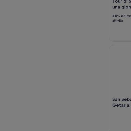
Tour di 
una gior
88%
dei vi
attività
San Sebast
San Seba
Getaria,