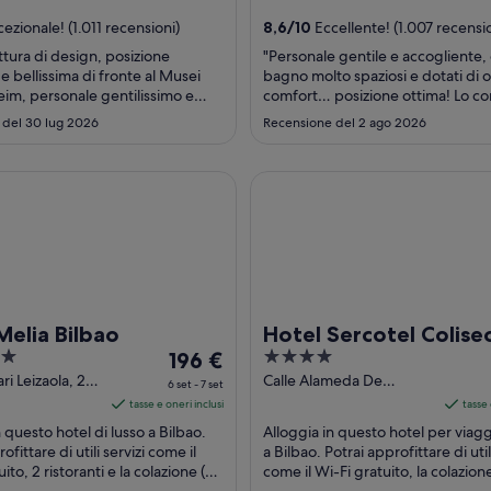
nel
periodo
ezionale! (1.011 recensioni)
8,6
/
10
Eccellente! (1.007 recensio
31
uttura di design, posizione
"Personale gentile e accogliente,
ago
 e bellissima di fronte al Musei
bagno molto spaziosi e dotati di 
-
m, personale gentilissimo e
comfort… posizione ottima! Lo co
1
simo, camere pulite curate e ben
decisamente!"
 del 30 lug 2026
Recensione del 2 ago 2026
.. insomma soggiorno da 10 e
set
a Bilbao
Hotel Sercotel Coliseo
Melia Bilbao
Hotel Sercotel Colise
Il
4
196 €
prezzo
out
i Leizaola, 29
Calle Alameda De
6 set - 7 set
caya
Urquijo 13 Bilbao Vizcaya
è
of
tasse e oneri inclusi
tasse 
196 €
5
n questo hotel di lusso a Bilbao.
Alloggia in questo hotel per viaggi
a
ofittare di utili servizi come il
a Bilbao. Potrai approfittare di util
ito, 2 ristoranti e la colazione (a
notte
come il Wi-Fi gratuito, la colazione
. Nelle recensioni, ...
pagamento) e il servizio ...