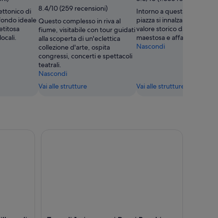
8.4/10 (259 recensioni)
ettonico di
Intorno a questa incantevo
sfondo ideale
piazza si innalzano edifici di
Questo complesso in riva al
etitosa
valore storico dall'architett
fiume, visitabile con tour guidati
locali.
maestosa e affascinante.
alla scoperta di un'eclettica
Nascondi
collezione d'arte, ospita
congressi, concerti e spettacoli
teatrali.
Nascondi
Vai alle strutture
Vai alle strutture
lbao di 1 ora o crociera di 2 ore a Portugalete
Tour di 1 giorno nei Paesi Baschi