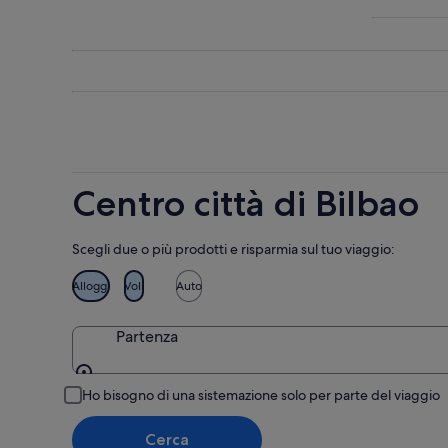
di
Centro
prezzi
Bilbao
città
a
per
di
Centro
stasera,
Bilbao
città
7
per
di
ago
domani
Bilbao
-
notte,
per
8
8
questo
ago
ago
weekend
Centro città di Bilbao
-
7
9
ago
ago
-
Scegli due o più prodotti e risparmia sul tuo viaggio:
9
ago
Alloggi
Voli
Auto
Partenza
Partenza
Ho bisogno di una sistemazione solo per parte del viaggio
Cerca