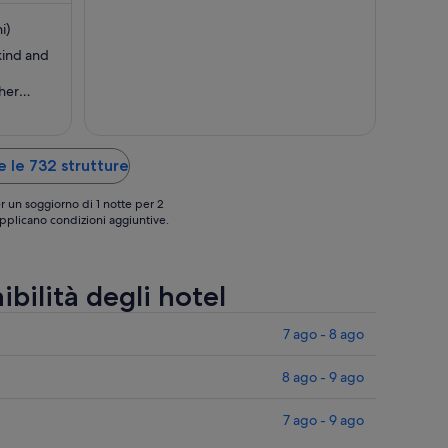
nel
nel
periodo
periodo
i)
6
31
kind and
set
ago
-
-
her
7
1
uggage
n (upon
set
set
g at the
really
te le 732 strutture
r un soggiorno di 1 notte per 2
 applicano condizioni aggiuntive.
ibilità degli hotel
7 ago - 8 ago
8 ago - 9 ago
7 ago - 9 ago