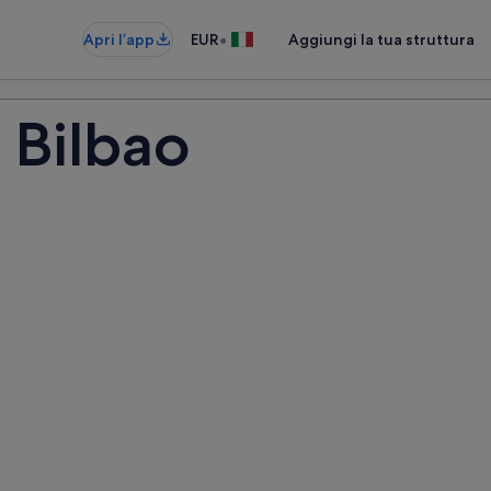
•
Apri l’app
EUR
Aggiungi la tua struttura
i Bilbao