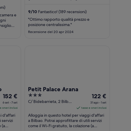
nel
nel
reception aperta 24 ore su ...
periodo
periodo
ni)
9
/
10
Fantastico! (189 recensioni)
30
7
 camera e
ago
set
"Ottimo rapporto qualità prezzo e
ogni
-
-
posizione centralissima."
nsiglio
31
8
Recensione del 20 apr 2024
ago
set
Petit Palace Arana
o
Petit Palace Arana
Il
3
Il
152 €
122 €
prezzo
out
prezzo
C/ Bidebarrieta, 2 Bilbao
6 set - 7 set
31 ago - 1 set
Vizcaya
è
of
è
e oneri inclusi
tasse e oneri inclusi
152 €
5
122 €
 d'affari
Alloggia in questo hotel per viaggi d'affari
a
a
i servizi
a Bilbao. Potrai approfittare di utili servizi
 (a
notte
come il Wi-Fi gratuito, la colazione (a
notte
pagamento) e una reception ...