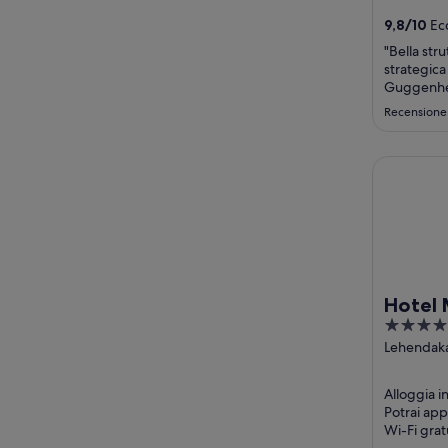
9,8
/
10
Ecc
"Bella str
strategica
Guggenhei
preparatis
Recensione
arredate..
lode."
Hotel Meli
Hotel 
5
out
Lehendakar
Bilbao Viz
of
5
Alloggia i
Potrai appr
Wi-Fi gratu
pagamento)