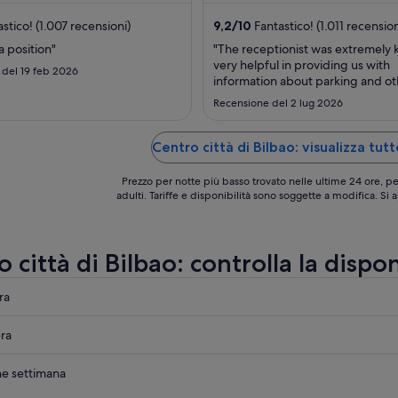
nel
periodo
stico! (1.007 recensioni)
9,2
/
10
Fantastico! (1.011 recension
6
a position"
"The receptionist was extremely 
set
very helpful in providing us with
 del 19 feb 2026
-
information about parking and ot
7
matters. They looked after our l
Recensione del 2 lug 2026
and car for an hour after check-i
set
request made in advance). Parkin
hotel is subject to a charge but is 
Centro città di Bilbao: visualizza tut
convenient – it’s well ..."
Prezzo per notte più basso trovato nelle ultime 24 ore, pe
adulti. Tariffe e disponibilità sono soggette a modifica. Si
 città di Bilbao: controlla la dispon
ra
ra
ne settimana