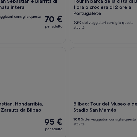
San Sebastian e Biarritz di
Tour in barca della città di 
nata intera
1 ora o crociera di 2 ore a
Portugalete
70 €
aggiatori consiglia questa
92%
dei viaggiatori consiglia questa
per adulto
attività
ian, Hondarribia, Getaria, Zarautz da Bilbao
Bilbao: Tour del Museo e dell
stian, Hondarribia,
Bilbao: Tour del Museo e de
 Zarautz da Bilbao
Stadio San Mamés
95 €
100%
dei viaggiatori consiglia questa
attività
per adulto