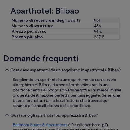
a
Aparthotel: Bilbao
r
g
e
Numero di recensioni degli ospiti
961
o
Numero di strutture
456
n
Prezzo più basso
94 €
e
Prezzo più alto
237 €
s
)
a
Domande frequenti
r
e
v
Cosa devo aspettarmi da un soggiorno in aparthotel a Bilbao?
e
r
Scegliendo un aparthotel o un appartamento con servizio
y
alberghiero di Bilbao, ti troverai probabilmente in una
t
posizione centrale. Scopri i diversi negozi e i numerosi musei
i
di questa destinazione perfetta per passeggiate. Se sei una
n
buona forchetta, i bar e le caffetterie che troverai qui
y
saranno più che all'altezza delle aspettative.
i
f
Quali sono gli aparthotel più apprezzati a Bilbao?
y
o
Batimont Suites & Apartments
è fra gli aparthotel più
u
apprezzati a Bilbao, con 85 appartamenti dotati di cucine e