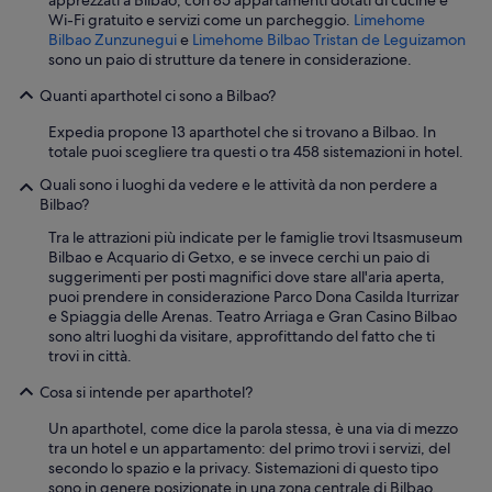
a
Wi-Fi gratuito e servizi come un parcheggio.
Limehome
r
Bilbao Zunzunegui
e
Limehome Bilbao Tristan de Leguizamon
e
sono un paio di strutture da tenere in considerazione.
t
Quanti aparthotel ci sono a Bilbao?
r
a
Expedia propone 13 aparthotel che si trovano a Bilbao. In
v
totale puoi scegliere tra questi o tra 458 sistemazioni in hotel.
e
l
Quali sono i luoghi da vedere e le attività da non perdere a
i
Bilbao?
n
g
Tra le attrazioni più indicate per le famiglie trovi Itsasmuseum
w
Bilbao e Acquario di Getxo, e se invece cerchi un paio di
i
suggerimenti per posti magnifici dove stare all'aria aperta,
t
puoi prendere in considerazione Parco Dona Casilda Iturrizar
h
e Spiaggia delle Arenas. Teatro Arriaga e Gran Casino Bilbao
a
sono altri luoghi da visitare, approfittando del fatto che ti
f
trovi in città.
a
Cosa si intende per aparthotel?
m
i
Un aparthotel, come dice la parola stessa, è una via di mezzo
l
tra un hotel e un appartamento: del primo trovi i servizi, del
y
secondo lo spazio e la privacy. Sistemazioni di questo tipo
(
sono in genere posizionate in una zona centrale di Bilbao,