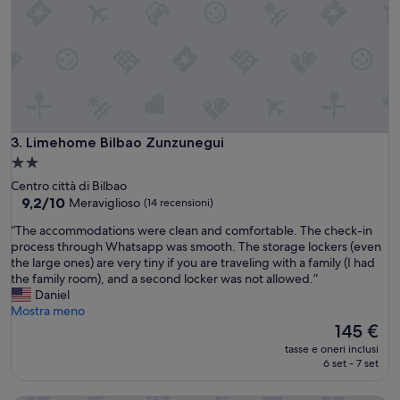
a
a
m
e
e
c
n
o
t
m
o
o
m
d
o
a
d
,
Limehome Bilbao Zunzunegui
3. Limehome Bilbao Zunzunegui
e
b
r
Struttura
e
n
a
Centro città di Bilbao
n
o
2.0
9.2
9,2/10
Meraviglioso
(14 recensioni)
r
,
su
stelle
i
p
“
“The accommodations were clean and comfortable. The check-in
10,
f
u
T
process through Whatsapp was smooth. The storage lockers (even
Meraviglioso,
i
l
h
the large ones) are very tiny if you are traveling with a family (I had
(14
n
i
e
the family room), and a second locker was not allowed.”
recensioni)
i
t
a
Daniel
t
i
c
Mostra meno
a
s
c
Il
145 €
.
s
o
prezzo
O
tasse e oneri inclusi
i
m
attuale
6 set - 7 set
t
m
m
è
t
o
o
145 €
i