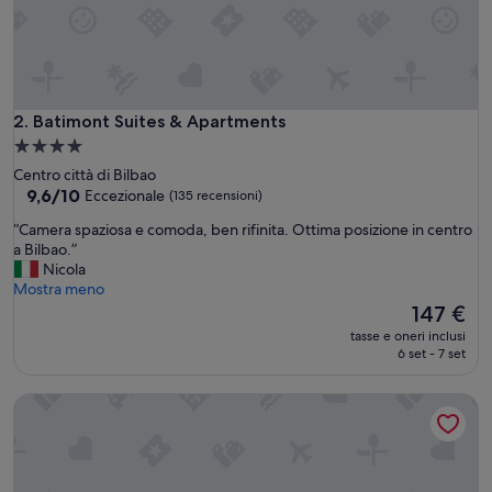
r
e
m
a
m
e
Batimont Suites & Apartments
2. Batimont Suites & Apartments
n
Struttura
t
a
Centro città di Bilbao
e
4.0
9.6
9,6/10
Eccezionale
(135 recensioni)
c
su
stelle
o
“
“Camera spaziosa e comoda, ben rifinita. Ottima posizione in centro
10,
r
C
a Bilbao.”
Eccezionale,
d
a
Nicola
(135
i
m
Mostra meno
recensioni)
a
e
Il
147 €
l
r
prezzo
e
tasse e oneri inclusi
a
attuale
6 set - 7 set
.
s
è
A
p
147 €
p
Limehome Bilbao Zunzunegui
a
p
z
a
i
r
o
t
s