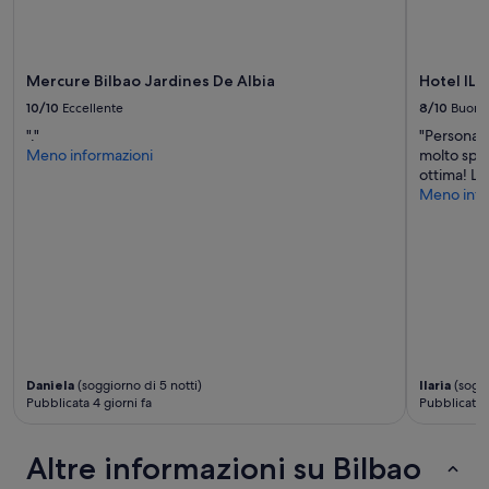
g
h
g
e
i
s
o
t
Mercure Bilbao Jardines De Albia
Hotel IL
r
o
n
10/10
Eccellente
8/10
Buono
r
o
a
"."
"Personal
v
g
Meno informazioni
molto spaz
o
e
ottima! Lo
n
l
Meno info
d
o
i
c
v
k
a
e
n
r
o
s
l
(
e
e
t
v
t
Daniela
(soggiorno di 5 notti)
Ilaria
(soggi
e
o
Pubblicata 4 giorni fa
Pubblicata 5
n
”
t
h
Altre informazioni su Bilbao
e
l