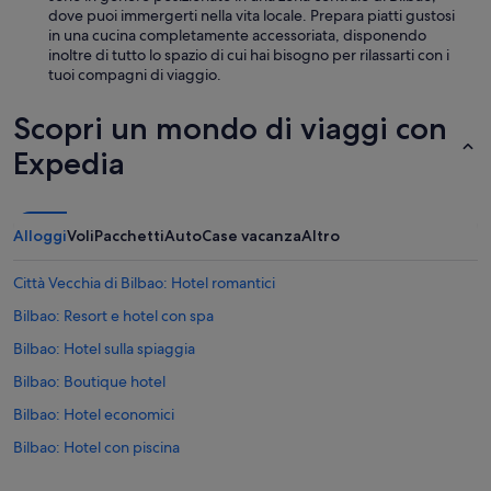
I
dove puoi immergerti nella vita locale. Prepara piatti gustosi
h
in una cucina completamente accessoriata, disponendo
a
inoltre di tutto lo spazio di cui hai bisogno per rilassarti con i
d
tuoi compagni di viaggio.
t
h
e
Scopri un mondo di viaggi con
f
Expedia
a
m
i
l
Alloggi
Voli
Pacchetti
Auto
Case vacanza
Altro
y
r
o
Città Vecchia di Bilbao: Hotel romantici
o
Bilbao: Resort e hotel con spa
m
)
Bilbao: Hotel sulla spiaggia
,
a
Bilbao: Boutique hotel
n
Bilbao: Hotel economici
d
a
Bilbao: Hotel con piscina
s
e
Bilbao: Hotel storici