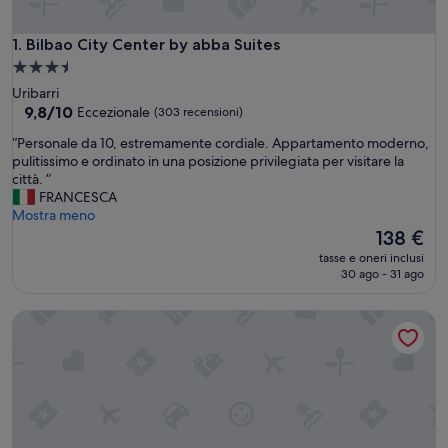
Bilbao City Center by abba Suites
1. Bilbao City Center by abba Suites
Struttura
a
Uribarri
3.5
9.8
9,8/10
Eccezionale
(303 recensioni)
su
stelle
“
“Personale da 10, estremamente cordiale. Appartamento moderno,
10,
P
pulitissimo e ordinato in una posizione privilegiata per visitare la
Eccezionale,
e
città. ”
(303
r
FRANCESCA
recensioni)
s
Mostra meno
o
Il
138 €
n
prezzo
tasse e oneri inclusi
a
attuale
30 ago - 31 ago
l
è
e
138 €
Batimont Suites & Apartments
d
a
1
0
,
e
s
t