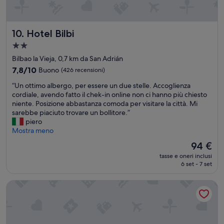
r
z
m
a
a
p
Hotel Bilbi
d
10. Hotel Bilbi
u
i
l
Struttura
o
i
a
Bilbao la Vieja, 0,7 km da San Adrián
,
t
2.0
c
a
7.8
7,8/10
Buono
(426 recensioni)
o
stelle
e
su
“
“Un ottimo albergo, per essere un due stelle. Accoglienza
n
c
10,
U
cordiale, avendo fatto il chek-in online non ci hanno più chiesto
u
o
Buono,
n
niente. Posizione abbastanza comoda per visitare la città. Mi
n
n
(426
o
sarebbe piaciuto trovare un bollitore.”
a
f
recensioni)
t
piero
f
o
t
Mostra meno
i
r
i
n
t
Il
94 €
m
e
e
prezzo
tasse e oneri inclusi
o
s
v
attuale
6 set - 7 set
a
t
o
è
l
r
l
94 €
Petit Palace Arana
b
a
e
e
c
”
r
h
g
e
o
d