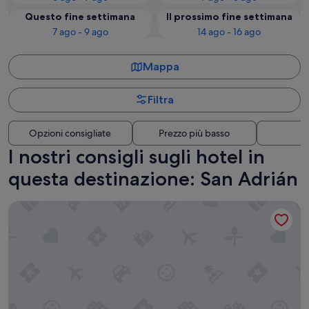
Questo fine settimana
Il prossimo fine settimana
7 ago - 9 ago
14 ago - 16 ago
Mappa
Filtra
Opzioni consigliate
Prezzo più basso
Di
I nostri consigli sugli hotel in
questa destinazione: San Adrián
Bilbao ROOMS Miribilla