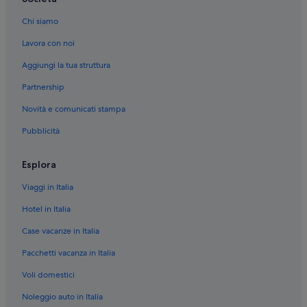
e
Lezama: hotel
y
Chi siamo
Ametzola: hotel
d
Lavora con noi
i
Alonsotegi: hotel
s
Aggiungi la tua struttura
p
Museo Guggenheim Bilbao: hotel nelle vicinanze
o
Partnership
San Francisco: hotel
n
i
Novità e comunicati stampa
Barakaldo: hotel
b
Pubblicità
l
Arrankudiaga: hotel
e
Indautxu: hotel
.
Esplora
H
Errekalde: hotel
a
Viaggi in Italia
b
Stazione di Santutxu: hotel nelle vicinanze
i
Hotel in Italia
Basurto-Zorroza: hotel
t
a
Case vacanze in Italia
Arrigorriaga: hotel
c
Pacchetti vacanza in Italia
i
Basauri: hotel
ó
Voli domestici
Derio: hotel
n
l
Uribarri: hotel
Noleggio auto in Italia
u