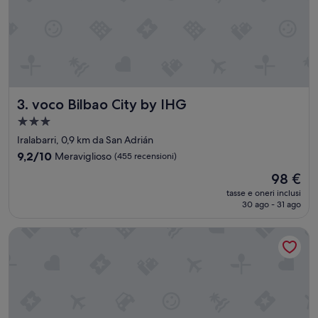
1
0
0
%
a
n
c
h
voco Bilbao City by IHG
3. voco Bilbao City by IHG
e
a
Struttura
p
a
Iralabarri, 0,9 km da San Adrián
e
3.0
r
9.2
9,2/10
Meraviglioso
(455 recensioni)
stelle
s
su
Il
98 €
o
10,
prezzo
n
Meraviglioso,
tasse e oneri inclusi
attuale
e
30 ago - 31 ago
(455
è
c
recensioni)
98 €
e
ibis Bilbao Centro
l
i
a
c
h
e