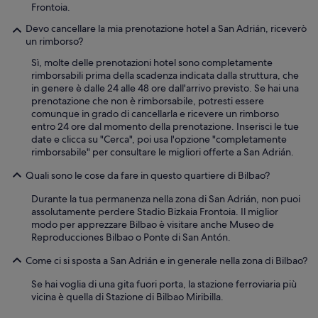
n
Frontoia.
,
Devo cancellare la mia prenotazione hotel a San Adrián, riceverò
e
un rimborso?
n
p
Sì, molte delle prenotazioni hotel sono completamente
a
rimborsabili prima della scadenza indicata dalla struttura, che
r
in genere è dalle 24 alle 48 ore dall'arrivo previsto. Se hai una
t
prenotazione che non è rimborsabile, potresti essere
i
comunque in grado di cancellarla e ricevere un rimborso
c
entro 24 ore dal momento della prenotazione. Inserisci le tue
u
date e clicca su "Cerca", poi usa l'opzione "completamente
l
rimborsabile" per consultare le migliori offerte a San Adrián.
a
r
Quali sono le cose da fare in questo quartiere di Bilbao?
a
l
Durante la tua permanenza nella zona di San Adrián, non puoi
c
assolutamente perdere Stadio Bizkaia Frontoia. Il miglior
h
modo per apprezzare Bilbao è visitare anche Museo de
i
Reproducciones Bilbao o Ponte di San Antón.
c
Come ci si sposta a San Adrián e in generale nella zona di Bilbao?
o
q
Se hai voglia di una gita fuori porta, la stazione ferroviaria più
u
vicina è quella di Stazione di Bilbao Miribilla.
e
n