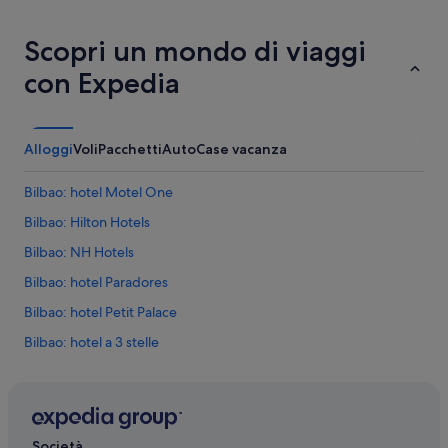
o
s
Scopri un mondo di viaggi
h
i
con Expedia
z
o
e
l
Alloggi
Voli
Pacchetti
Auto
Case vacanza
c
h
e
Bilbao: hotel Motel One
c
Bilbao: Hilton Hotels
k
-
Bilbao: NH Hotels
i
n
Bilbao: hotel Paradores
,
Bilbao: hotel Petit Palace
m
u
Bilbao: hotel a 3 stelle
y
a
Bilbao: hotel a 5 stelle
m
Bilbao: hotel a 4 stelle
a
b
Sestao: hotel
l
Società