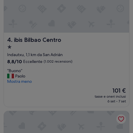
c
o
l
a
z
i
o
n
ibis Bilbao Centro
4. ibis Bilbao Centro
e
Struttura
t
a
o
Indautxu, 1,1 km da San Adrián
p
1.0
8.8
8,8/10
Eccellente
(1.002 recensioni)
”
stella
su
“
“Buono”
10,
B
Paolo
Eccellente,
u
Mostra meno
(1.002
o
recensioni)
Il
101 €
n
prezzo
tasse e oneri inclusi
o
attuale
6 set - 7 set
”
è
101 €
Hotel Zenit Bilbao