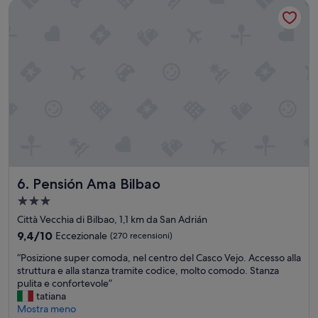
Pensión Ama Bilbao
i
z
i
o
n
e
d
a
v
a
n
t
i
a
Pensión Ama Bilbao
6. Pensión Ama Bilbao
l
t
Struttura
r
a
Città Vecchia di Bilbao, 1,1 km da San Adrián
a
3.0
m
9.4
9,4/10
Eccezionale
(270 recensioni)
stelle
.
su
“
“Posizione super comoda, nel centro del Casco Vejo. Accesso alla
C
10,
P
struttura e alla stanza tramite codice, molto comodo. Stanza
a
Eccezionale,
o
pulita e confortevole”
m
(270
s
tatiana
e
recensioni)
i
Mostra meno
r