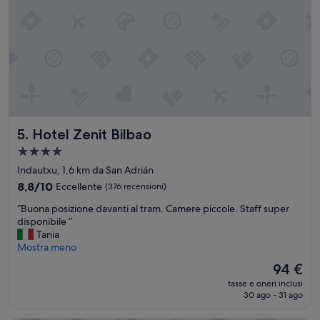
Hotel Zenit Bilbao
5. Hotel Zenit Bilbao
Struttura
a
Indautxu, 1,6 km da San Adrián
4.0
8.8
8,8/10
Eccellente
(376 recensioni)
stelle
su
“
“Buona posizione davanti al tram. Camere piccole. Staff super
10,
B
disponibile ”
Eccellente,
u
Tania
(376
o
Mostra meno
recensioni)
n
Il
94 €
a
prezzo
tasse e oneri inclusi
p
attuale
30 ago - 31 ago
o
è
s
94 €