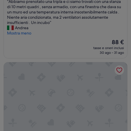
“
“Abbiamo prenotato una tripla e ci siamo trovati con una stanza
o
10,
i
A
di 10 metri quadri , senza armadio, con una finestra che dava su
d
Ottimo,
b
b
un muro ed una temperatura interna insostenibilmente calda .
e
(117
i
b
Niente aria condizionata, ma 2 ventilatori assolutamente
l
recensioni)
l
i
insufficienti . Un incubo”
C
e
a
Andrea
a
”
m
Mostra meno
s
o
c
Il
88 €
p
o
prezzo
tasse e oneri inclusi
r
V
attuale
30 ago - 31 ago
e
e
è
n
j
88 €
Hotel ILUNION San Mamés
o
o
t
.
a
A
t
c
o
c
u
e
n
s
a
s
t
o
r
a
i
l
p
l
l
a