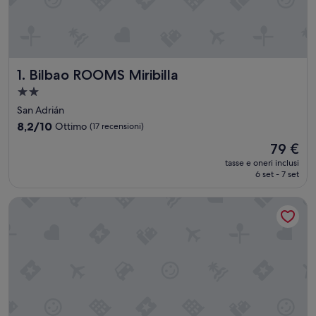
Bilbao ROOMS Miribilla
1. Bilbao ROOMS Miribilla
Struttura
a
San Adrián
2.0
8.2
8,2/10
Ottimo
(17 recensioni)
stelle
su
Il
79 €
10,
prezzo
Ottimo,
tasse e oneri inclusi
attuale
6 set - 7 set
(17
è
recensioni)
79 €
Spirit Hotel Gran Bilbao