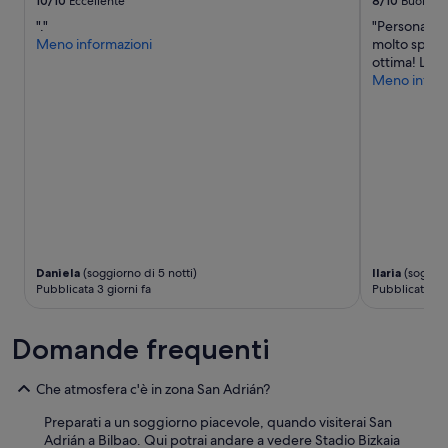
10/10
Eccellente
8/10
Buono
t
e
previste
a
c
"."
"Personale 
condizioni
m
i
Meno informazioni
molto spazio
aggiuntive.
e
a
ottima! Lo c
n
l
Meno inform
t
a
e
l
c
p
o
e
n
r
s
s
i
o
g
n
l
a
i
l
Daniela
(soggiorno di 5 notti)
Ilaria
(soggior
a
d
Pubblicata 3 giorni fa
Pubblicata 4 g
t
e
o
r
”
e
Domande frequenti
c
e
p
Che atmosfera c'è in zona San Adrián?
c
i
Preparati a un soggiorno piacevole, quando visiterai San
ó
Adrián a Bilbao. Qui potrai andare a vedere Stadio Bizkaia