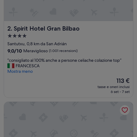
Spirit Hotel Gran Bilbao
2. Spirit Hotel Gran Bilbao
Struttura
a
Santutxu, 0,8 km da San Adrián
4.0
9.0
9,0/10
Meraviglioso
(1.001 recensioni)
stelle
su
“
“consigliato al 100% anche a persone celiache colazione top”
10,
c
FRANCESCA
Meraviglioso,
o
Mostra meno
(1.001
n
recensioni)
Il
113 €
s
prezzo
tasse e oneri inclusi
i
attuale
6 set - 7 set
g
è
l
113 €
voco Bilbao City by IHG
i
a
t
o
a
l