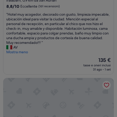
Iralabarri, 0,9 km da San Adrián
t
c
2.0
t
e
8.8
8,8/10
Eccellente
(161 recensioni)
i
stelle
p
su
“
“Hotel muy acogedor, decorado con gusto, limpieza impecable,
v
l
10,
H
ubicación ideal para visitar la ciudad. Mención especial al
o
a
Eccellente,
o
personal de recepción, en particular al chico que nos hizo el
o
c
(161
t
check-in, muy amable y disponible. Habitación luminosa, cama
d
e
recensioni)
e
confortable, espacio para colgar prendas, baño muy limpio con
o
t
l
una ducha ampia y productos de cortesía de buena calidad.
r
o
m
Muy recomendado!!! ”
e
s
u
AV
p
t
y
Mostra meno
r
a
a
o
y
Il
135 €
c
v
,
prezzo
tasse e oneri inclusi
o
e
v
attuale
31 ago - 1 set
g
n
e
è
e
i
r
135 €
Eurostars Indautxu
d
e
y
o
n
e
r
t
a
,
e
s
d
d
y
e
a
t
c
l
o
o
l
m