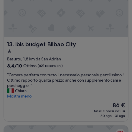
t
e
t
c
o
a
i
l
l
d
c
a
h
.
e
N
ibis budget Bilbao City
13. ibis budget Bilbao City
k
i
Struttura
-
e
i
a
n
Basurtu, 1,8 km da San Adrián
n
t
1.0
8.4
8,4/10
Ottimo
(621 recensioni)
o
e
stella
su
n
a
“
“Camera perfetta con tutto il necessario,personale gentilissimo !
10,
l
r
C
Ottimo rapporto qualità prezzo anche con supplemento cani e
Ottimo,
i
i
a
parcheggio. ”
(621
n
a
m
Chiara
recensioni)
e
c
e
Mostra meno
n
o
r
Il
86 €
o
n
a
prezzo
n
d
tasse e oneri inclusi
p
attuale
c
i
30 ago - 31 ago
e
è
i
z
r
86 €
h
i
Residencia Universitaria Resa Blas de Otero
f
a
o