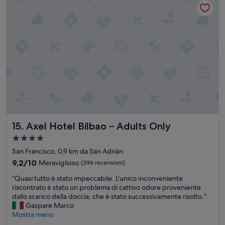
z
u
p
i
t
e
o
a
r
n
m
s
e
e
o
a
n
n
b
t
a
b
e
l
a
i
e
s
n
g
t
s
e
a
u
n
n
f
t
z
f
i
Axel Hotel Bilbao – Adults Only
15. Axel Hotel Bilbao – Adults Only
a
i
l
c
c
i
Struttura
o
i
s
a
San Francisco, 0,9 km da San Adrián
m
e
s
4.0
9.2
9,2/10
Meraviglioso
o
(396 recensioni)
n
i
stelle
su
d
t
m
“
“Quasi tutto è stato impeccabile. L'unico inconveniente
10,
a
i
o
Q
riscontrato è stato un problema di cattivo odore proveniente
Meraviglioso,
p
.
!
u
dallo scarico della doccia, che è stato successivamente risolto.”
(396
e
U
O
a
Gaspare Marco
recensioni)
r
n
t
s
Mostra meno
v
i
t
i