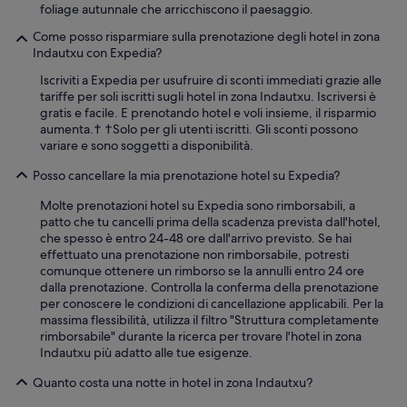
p
foliage autunnale che arricchiscono il paesaggio.
e
Come posso risparmiare sulla prenotazione degli hotel in zona
r
Indautxu con Expedia?
v
i
Iscriviti a Expedia per usufruire di sconti immediati grazie alle
s
tariffe per soli iscritti sugli hotel in zona Indautxu. Iscriversi è
i
gratis e facile. E prenotando hotel e voli insieme, il risparmio
t
aumenta.† †Solo per gli utenti iscritti. Gli sconti possono
a
variare e sono soggetti a disponibilità.
r
e
Posso cancellare la mia prenotazione hotel su Expedia?
l
a
Molte prenotazioni hotel su Expedia sono rimborsabili, a
c
patto che tu cancelli prima della scadenza prevista dall'hotel,
i
che spesso è entro 24-48 ore dall'arrivo previsto. Se hai
t
effettuato una prenotazione non rimborsabile, potresti
t
comunque ottenere un rimborso se la annulli entro 24 ore
à
dalla prenotazione. Controlla la conferma della prenotazione
a
per conoscere le condizioni di cancellazione applicabili. Per la
p
massima flessibilità, utilizza il filtro "Struttura completamente
i
rimborsabile" durante la ricerca per trovare l'hotel in zona
e
Indautxu più adatto alle tue esigenze.
d
Quanto costa una notte in hotel in zona Indautxu?
i
e