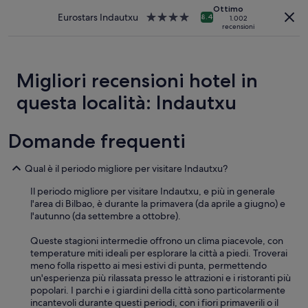
previste
3.0
c
Ottimo
r
condizioni
stelle
o
Eurostars Indautxu
Struttura
8.4
1.002
w
aggiuntive.
recensioni
l
a
a
a
4.0
s
z
stelle
n
i
o
Migliori recensioni hotel in
o
t
n
questa località: Indautxu
a
e
l
.
l
P
o
Domande frequenti
o
w
s
e
i
Qual è il periodo migliore per visitare Indautxu?
d
z
.
i
Il periodo migliore per visitare Indautxu, e più in generale
”
o
l'area di Bilbao, è durante la primavera (da aprile a giugno) e
n
l'autunno (da settembre a ottobre).
e
c
Queste stagioni intermedie offrono un clima piacevole, con
o
temperature miti ideali per esplorare la città a piedi. Troverai
m
meno folla rispetto ai mesi estivi di punta, permettendo
o
un'esperienza più rilassata presso le attrazioni e i ristoranti più
d
popolari. I parchi e i giardini della città sono particolarmente
a
incantevoli durante questi periodi, con i fiori primaverili o il