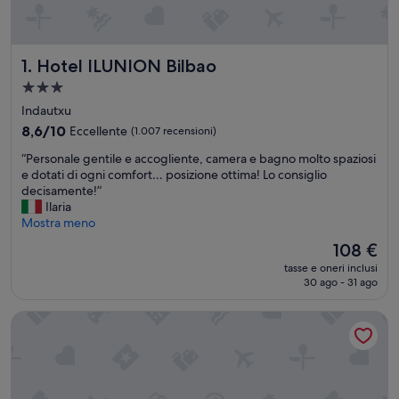
Hotel ILUNION Bilbao
1. Hotel ILUNION Bilbao
Struttura
a
Indautxu
3.0
8.6
8,6/10
Eccellente
(1.007 recensioni)
stelle
su
“
“Personale gentile e accogliente, camera e bagno molto spaziosi
10,
P
e dotati di ogni comfort… posizione ottima! Lo consiglio
Eccellente,
e
decisamente!”
(1.007
r
Ilaria
recensioni)
s
Mostra meno
o
Il
108 €
n
prezzo
tasse e oneri inclusi
a
attuale
30 ago - 31 ago
l
è
e
108 €
Hotel Zenit Bilbao
g
e
n
t
i
l