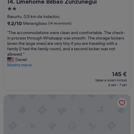
Limehome Bilbao Zunzunegui
à
14. Limehome Bilbao Zunzunegui
t
a
o
p
i
Struttura
b
r
r
l
a
a
i
Basurtu, 0,5 km da Indautxu
e
e
t
u
2.0
z
9.2
9,2/10
Meraviglioso
e
(14 recensioni)
t
s
z
stelle
su
d
i
o
“
“The accommodations were clean and comfortable. The check-
o
10,
i
n
e
T
in process through Whatsapp was smooth. The storage lockers
a
Meraviglioso,
s
e
a
h
(even the large ones) are very tiny if you are traveling with a
n
(14
p
d
n
e
family (I had the family room), and a second locker was not
c
recensioni)
o
i
c
a
allowed.”
h
n
c
h
c
Daniel
e
i
o
e
c
Mostra meno
c
b
r
i
o
o
i
Il
145 €
t
l
m
n
l
prezzo
e
s
tasse e oneri inclusi
m
s
e
attuale
6 set - 7 set
s
e
o
u
.
è
i
c
d
p
”
145 €
a
o
Bilbao City Rooms
a
p
.
n
t
l
U
d
i
e
n
o
o
m
p
s
n
e
o
i
s
n
’
è
w
t