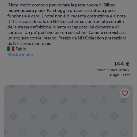
stelle
su
”
“
“Hotel molto comodo per visitare la parte nuova di Bilbao
n
10,
H
muovendosi a piedi. Parcheggio presso la struttura poco
a
Meraviglioso,
o
funzionale e caro. L hotel non è di recente costruzione e si nota.
l
(942
t
Difficile considerarlo un NH Collection se confrontato con altri
e
recensioni)
e
della stessa definizione. Niente accappatoi né ciabattine di
g
l
cortesia. Un po’ pochino per un collection. Camera con vista su
e
m
un angusto cortile interno. Prezzo da NH Collection prestazioni
n
o
da NH senza niente più.”
t
l
Fabio
i
t
Mostra meno
l
o
e
Il
144 €
c
d
prezzo
tasse e oneri inclusi
o
i
attuale
31 ago - 1 set
m
r
è
o
e
144 €
Catalonia Gran Vía Bilbao
d
i
o
u
p
n
e
b
r
u
v
o
i
n
s
s
i
o
t