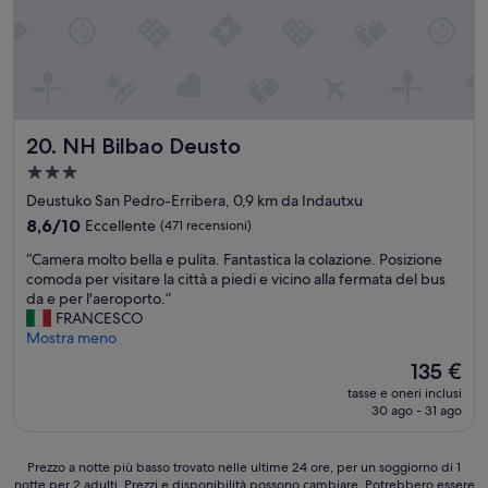
d
l
i
i
b
n
i
g
l
w
b
i
a
t
o
NH Bilbao Deusto
20. NH Bilbao Deusto
h
”
a
Struttura
f
a
Deustuko San Pedro-Erribera, 0,9 km da Indautxu
a
3.0
8.6
8,6/10
Eccellente
(471 recensioni)
m
stelle
su
i
“
“Camera molto bella e pulita. Fantastica la colazione. Posizione
10,
l
C
comoda per visitare la città a piedi e vicino alla fermata del bus
Eccellente,
y
a
da e per l'aeroporto.”
(471
(
m
FRANCESCO
recensioni)
I
e
Mostra meno
h
r
a
Il
135 €
a
d
prezzo
tasse e oneri inclusi
m
t
attuale
30 ago - 31 ago
o
h
è
l
e
135 €
t
f
Prezzo
Prezzo a notte più basso trovato nelle ultime 24 ore, per un soggiorno di 1
o
a
notte per 2 adulti. Prezzi e disponibilità possono cambiare. Potrebbero essere
a