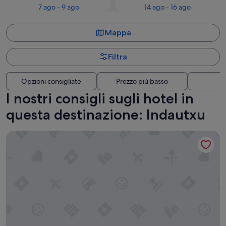
7 ago - 9 ago
14 ago - 16 ago
Mappa
Filtra
Opzioni consigliate
Prezzo più basso
Di
I nostri consigli sugli hotel in
questa destinazione: Indautxu
Hotel ILUNION Bilbao