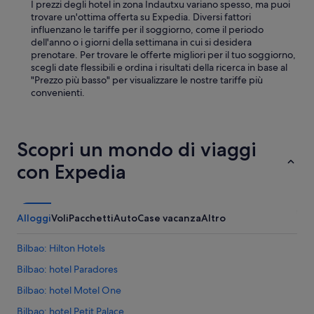
I prezzi degli hotel in zona Indautxu variano spesso, ma puoi
v
trovare un'ottima offerta su Expedia. Diversi fattori
i
influenzano le tariffe per il soggiorno, come il periodo
c
dell'anno o i giorni della settimana in cui si desidera
i
prenotare. Per trovare le offerte migliori per il tuo soggiorno,
n
scegli date flessibili e ordina i risultati della ricerca in base al
o
"Prezzo più basso" per visualizzare le nostre tariffe più
a
convenienti.
l
l
a
f
Scopri un mondo di viaggi
e
r
con Expedia
m
a
t
a
Alloggi
Voli
Pacchetti
Auto
Case vacanza
Altro
d
e
l
Bilbao: Hilton Hotels
b
Bilbao: hotel Paradores
u
s
Bilbao: hotel Motel One
d
a
Bilbao: hotel Petit Palace