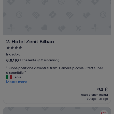
e
e
a
c
c
o
g
l
Hotel Zenit Bilbao
2. Hotel Zenit Bilbao
i
e
Struttura
n
a
Indautxu
t
4.0
e
8.8
8,8/10
Eccellente
(376 recensioni)
stelle
,
su
“
“Buona posizione davanti al tram. Camere piccole. Staff super
c
10,
B
disponibile ”
a
Eccellente,
u
Tania
m
(376
o
Mostra meno
e
recensioni)
n
r
Il
94 €
a
a
prezzo
tasse e oneri inclusi
p
e
attuale
30 ago - 31 ago
o
b
è
s
a
94 €
ibis Bilbao Centro
i
g
z