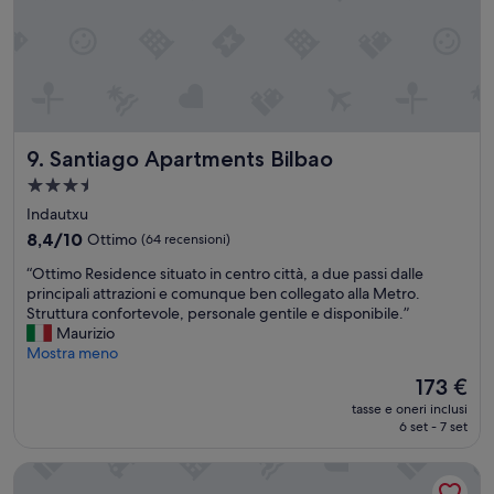
z
t
i
i
o
o
n
n
a
”
l
e
e
Santiago Apartments Bilbao
9. Santiago Apartments Bilbao
c
a
Struttura
r
a
Indautxu
o
3.5
8.4
8,4/10
Ottimo
(64 recensioni)
.
stelle
su
L
“
“Ottimo Residence situato in centro città, a due passi dalle
10,
h
O
principali attrazioni e comunque ben collegato alla Metro.
Ottimo,
o
t
Struttura confortevole, personale gentile e disponibile.”
(64
t
t
Maurizio
recensioni)
e
i
Mostra meno
l
m
n
Il
173 €
o
o
prezzo
tasse e oneri inclusi
R
n
attuale
6 set - 7 set
e
è
è
s
d
173 €
Hotel ILUNION San Mamés
i
i
d