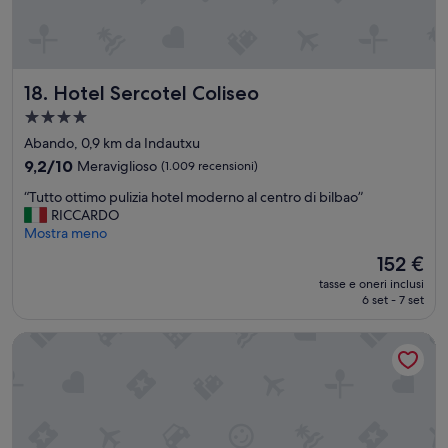
l
e
l
l
e
o
c
c
t
k
Hotel Sercotel Coliseo
18. Hotel Sercotel Coliseo
i
e
o
r
Struttura
n
s
a
Abando, 0,9 km da Indautxu
p
(
4.0
9.2
9,2/10
Meraviglioso
(1.009 recensioni)
r
e
stelle
su
e
v
“
“Tutto ottimo pulizia hotel moderno al centro di bilbao”
10,
s
e
T
RICCARDO
Meraviglioso,
t
n
u
Mostra meno
(1.009
a
t
t
recensioni)
z
h
Il
152 €
t
i
e
prezzo
tasse e oneri inclusi
o
o
l
attuale
6 set - 7 set
o
n
a
è
t
i
r
152 €
Livensa Living Studios Bilbao
t
d
g
i
a
e
m
N
o
o
H
n
p
s
e
u
e
s