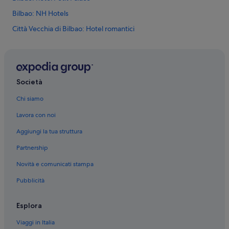
e
Bilbao: NH Hotels
p
e
Città Vecchia di Bilbao: Hotel romantici
r
l
Bilbao: Resort e hotel con spa
'
Bilbao: Hotel di lusso
a
e
Bilbao: Hotel con animali ammessi
r
Società
o
Bilbao: Hotel storici
p
Chi siamo
Bilbao: Hotel economici
o
Lavora con noi
r
Bilbao: Boutique hotel
t
Aggiungi la tua struttura
o
Bilbao: Hotel per golfisti
.
Partnership
Bilbao: Hotel con piscina
”
Novità e comunicati stampa
Bilbao: Hotel sulla spiaggia
Pubblicità
Bilbao: hotel a 4 stelle
Bilbao: hotel a 5 stelle
Esplora
Bilbao: hotel a 3 stelle
Viaggi in Italia
Bilbao: Ville