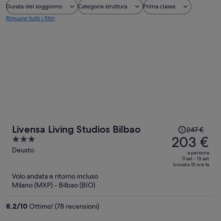
Durata del soggiorno
Categoria struttura
Prima classe
Rimuovi tutti i filtri
Il
Livensa Living Studios Bilbao
247 €
prezzo
203 €
3
era
out
Deusto
a persona
247 €,
of
11 set - 13 set
trovato 15 ore fa
ora
5
Volo andata e ritorno incluso
è
Milano (MXP) - Bilbao (BIO)
203 €
a
8,2
/
10
Ottimo! (78 recensioni)
persona