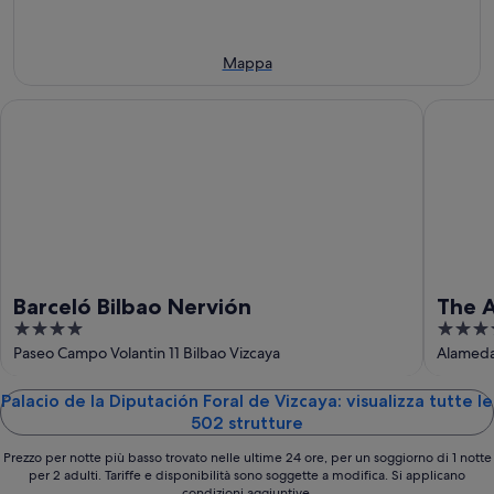
ago
sera,
per
de
-
7
questo
Vizcaya
7
ago
weekend,
per
Mappa
ago
-
7
il
8
ago
prossimo
Barceló Bilbao Nervión
The Arti
ago
-
weekend,
9
14
ago
ago
-
16
ago
Barceló Bilbao Nervión
The A
4
5
out
out
Paseo Campo Volantin 11 Bilbao Vizcaya
Alameda
of
of
5
5
Palacio de la Diputación Foral de Vizcaya: visualizza tutte le
502 strutture
Prezzo per notte più basso trovato nelle ultime 24 ore, per un soggiorno di 1 notte
per 2 adulti. Tariffe e disponibilità sono soggette a modifica. Si applicano
condizioni aggiuntive.