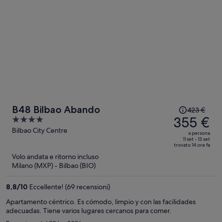
Il
B48 Bilbao Abando
423 €
prezzo
355 €
4
era
out
Bilbao City Centre
a persona
423 €,
of
11 set - 13 set
trovato 14 ore fa
ora
5
Volo andata e ritorno incluso
è
Milano (MXP) - Bilbao (BIO)
355 €
a
8,8
/
10
Eccellente! (69 recensioni)
persona
Apartamento céntrico. Es cómodo, limpio y con las facilidades
adecuadas. Tiene varios lugares cercanos para comer.