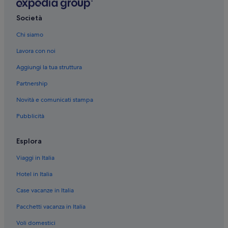
Abando: hotel
San Adrián: hotel
Società
Centro città di Bilbao: hotel
Chi siamo
Bilbao: hotel
Lavora con noi
Ibaiondo: hotel
Aggiungi la tua struttura
Bilbao la Vieja: hotel
Partnership
Casco Viejo: hotel
Novità e comunicati stampa
Basurtu: hotel
Pubblicità
Hospital de Basurto: hotel nelle vicinanze
Plaza Moyua: hotel nelle vicinanze
Esplora
Sondika: hotel
Viaggi in Italia
Città Vecchia di Bilbao: Hotel romantici
Hotel in Italia
Bilbao: Hotel per famiglie
Case vacanze in Italia
Bilbao: Hotel economici
Pacchetti vacanza in Italia
Bilbao: Hotel sulla spiaggia
Voli domestici