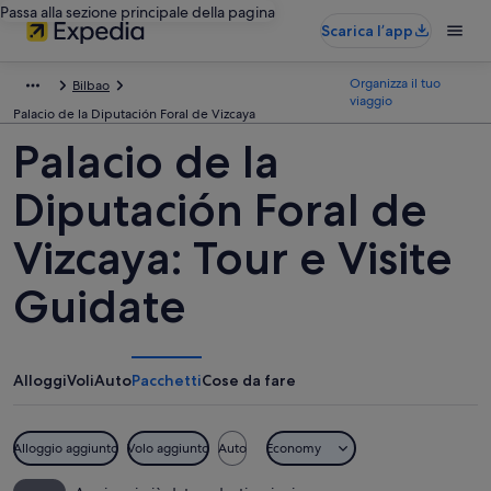
Passa alla sezione principale della pagina
Scarica l’app
Organizza il tuo
Bilbao
viaggio
Palacio de la Diputación Foral de Vizcaya
Palacio de la
Diputación Foral de
Vizcaya: Tour e Visite
Guidate
Alloggi
Voli
Auto
Pacchetti
Cose da fare
Alloggio aggiunto
Volo aggiunto
Auto
Economy