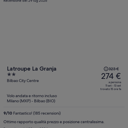
Recensione del 29 lug 2026
Il
Latroupe La Granja
323 €
prezzo
274 €
2
era
out
Bilbao City Centre
a persona
323 €,
of
11 set - 13 set
trovato 15 ore fa
ora
5
Volo andata e ritorno incluso
è
Milano (MXP) - Bilbao (BIO)
274 €
a
9
/
10
Fantastico! (185 recensioni)
persona
Ottimo rapporto qualità prezzo e posizione centralissima.