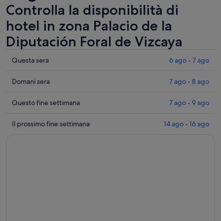
Controlla la disponibilità di
hotel in zona Palacio de la
Diputación Foral de Vizcaya
Controlla
Questa sera
6 ago - 7 ago
i
prezzi
Controlla
Domani sera
7 ago - 8 ago
vicino
i
a
prezzi
Controlla
Questo fine settimana
7 ago - 9 ago
Palacio
vicino
i
de
a
prezzi
Controlla
Il prossimo fine settimana
14 ago - 16 ago
la
Palacio
vicino
i
Diputación
de
a
prezzi
Foral
la
Palacio
vicino
de
Diputación
de
a
Vizcaya
Foral
la
Palacio
per
de
Diputación
de
questa
Vizcaya
Foral
la
sera,
per
de
Diputación
6
domani
Vizcaya
Foral