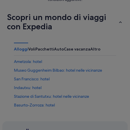
Scopri un mondo di viaggi
con Expedia
Alloggi
Voli
Pacchetti
Auto
Case vacanza
Altro
Ametzola: hotel
Museo Guggenheim Bilbao: hotel nelle vicinanze
San Francisco: hotel
Indautxu: hotel
Stazione di Santutxu: hotel nelle vicinanze
Basurto-Zorroza: hotel
Basauri: hotel
Uribarri: hotel