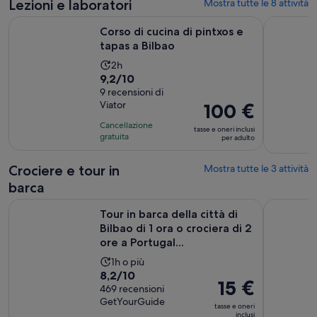
di
Lezioni e laboratori
Mostra tutte le 8 attività
una
Apertura in una n
Corso di cucina di pintxos e tapas a Bilbao
Degustazio
recensione
Corso di cucina di pintxos e
tapas a Bilbao
L’attività
2h
Valutazione
9,2/10
dura
di
9 recensioni di
2
Viator
Il
100 €
9.2
ore
prezzo
su
Cancellazione
tasse e oneri inclusi
è
10,
gratuita
per adulto
100 €
sulla
per
base
Crociere e tour in
Mostra tutte le 3 attività
adulto
di
barca
9
Tour in barca della città di Bilbao di 1 ora o crociera di 2 ore 
Tour di San
recensioni
Tour in barca della città di
Bilbao di 1 ora o crociera di 2
ore a Portugal...
L’attività
1h o più
Valutazione
8,2/10
dura
Il
15 €
di
469 recensioni
Un’ora
prezzo
GetYourGuide
8.2
tasse e oneri
è
inclusi