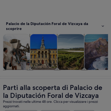
Palacio de la Diputación Foral de Vizcaya da
scoprire
Apertura in una nuova scheda
Apertura in una nuova scheda
Tour e gite di un giorno
Storia e cultura
Cibo, bevande e vita notturna
Tour privati e 
Tour e gite di
Storia e
Cibo, bevande
Tour privati e
un giorno
cultura
e vita notturna
personalizzati
Parti alla scoperta di Palacio de
la Diputación Foral de Vizcaya
Prezzi trovati nelle ultime 48 ore. Clicca per visualizzare i prezzi
aggiornati.