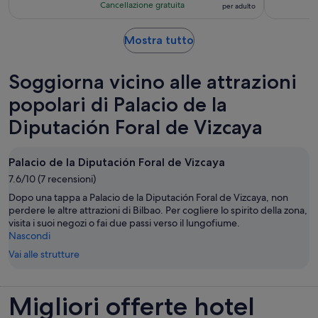
su
Cancellazione gratuita
per adulto
15 €
10,
per
sulla
Apertura
Mostra tutto
adulto
base
in
di
una
Soggiorna vicino alle attrazioni
469
nuova
recensioni
scheda
popolari di Palacio de la
Diputación Foral de Vizcaya
Palacio de la Diputación Foral de Vizcaya
7.6/10 (7 recensioni)
Dopo una tappa a Palacio de la Diputación Foral de Vizcaya, non
perdere le altre attrazioni di Bilbao. Per cogliere lo spirito della zona,
visita i suoi negozi o fai due passi verso il lungofiume.
Nascondi
Vai alle strutture
Migliori offerte hotel