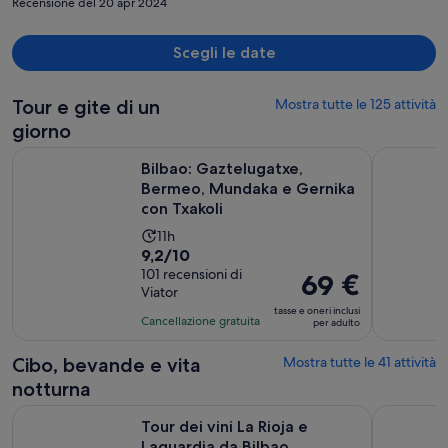
Recensione del 20 apr 2024
Scegli le date
Tour e gite di un
Mostra tutte le 125 attività
giorno
Bilbao: Gaztelugatxe, Bermeo, Mundaka e Gernika con Txako
Tour in bar
Bilbao: Gaztelugatxe,
Bermeo, Mundaka e Gernika
con Txakoli
L’attività
11h
Valutazione
9,2/10
dura
di
101 recensioni di
11
Il
69 €
Viator
9.2
ore
prezzo
tasse e oneri inclusi
su
è
Cancellazione gratuita
per adulto
10,
69 €
sulla
per
Cibo, bevande e vita
Mostra tutte le 41 attività
base
adulto
notturna
di
Apertura in una n
Tour dei vini La Rioja e Laguardia da Bilbao
L'autentic
101
Tour dei vini La Rioja e
recensioni
Laguardia da Bilbao