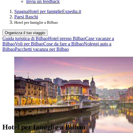
Invia un feedback
Spagna
Hotel per famiglie
Expedia.it
Paesi Baschi
Hotel per famiglie a Bilbao
Organizza il tuo viaggio
Guida turistica di Bilbao
Hotel presso Bilbao
Case vacanze a
Bilbao
Voli per Bilbao
Cose da fare a Bilbao
Noleggi auto a
Bilbao
Pacchetti vacanza per Bilbao
Hotel per famiglie a Bilbao