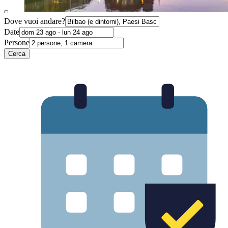
Dove vuoi andare?
Date
Persone
Cerca