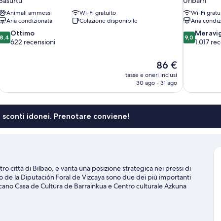
Basurtu
Uribarri
Animali ammessi
Wi-Fi gratuito
Wi-Fi gratu
Aria condizionata
Colazione disponibile
Aria condiz
8.4
9.0
Ottimo
Meravig
8,4
9,0
su
su
622 recensioni
1.017 re
10,
10,
Ottimo,
Meraviglioso
Il
86 €
622
1.017
prezzo
tasse e oneri inclusi
recensioni
recensioni
attuale
30 ago - 31 ago
è
86 €
li sconti idonei. Prenotare conviene!
ro città di Bilbao, e vanta una posizione strategica nei pressi di
o de la Diputación Foral de Vizcaya sono due dei più importanti
spiccano Casa de Cultura de Barrainkua e Centro culturale Azkuna
 assistere? Stadio di San Mames o Stadio Bizkaia Frontoia
 per te.
Vai alla guida turistica di Bilbao