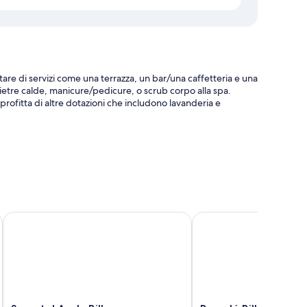
re di servizi come una terrazza, un bar/una caffetteria e una
etre calde, manicure/pedicure, o scrub corpo alla spa.
profitta di altre dotazioni che includono lavanderia e
 e una colonnina di ricarica per auto elettriche
censore
della struttura.
Sercotel Ayala Bilbao
Barceló Bilbao Nervión
 dotazioni come il Wi-Fi gratis e casseforti.
Sercotel
Barceló