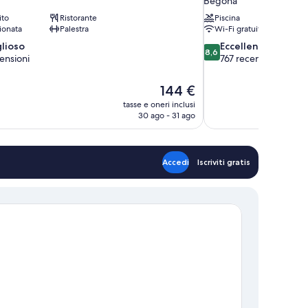
Begoña
ito
Ristorante
Piscina
ionata
Palestra
Wi-Fi gratuito
8.6
lioso
Eccellente
8,6
su
censioni
767 recensioni
10,
,
Eccellente,
Il
144 €
767
prezzo
tasse e oneri inclusi
recensioni
attuale
30 ago - 31 ago
è
144 €
Accedi
Iscriviti gratis