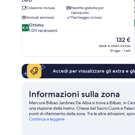
Derio
Colazione inclusa
Navetta gratuita per
l’aeroporto
Animali ammessi
Parcheggio incluso
8.4
Ottimo
8,4
su
1.011 recensioni
10,
Il
132 €
Ottimo,
prezzo
tasse e oneri inclusi
1.011
attuale
31 ago - 1 set
recensioni
è
132 €
Accedi per visualizzare gli extra e g
Informazioni sulla zona
Mercure Bilbao Jardines De Albia si trova a Bilbao, in Cent
una stazione della metro. Chiesa del Sacro Cuore e Palaci
punti di riferimento della zona. Tra le altre attrazioni, 
Zentroa. Sei in cerca di eventi sportivi o spettacoli a cui
Continua a leggere
potrebbero avere in programma qualcosa di interessante