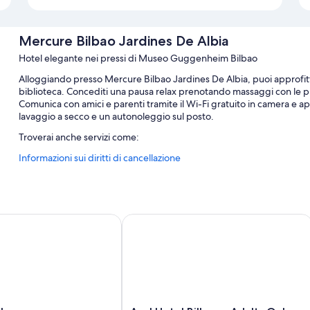
Mercure Bilbao Jardines De Albia
Hotel elegante nei pressi di Museo Guggenheim Bilbao
Alloggiando presso Mercure Bilbao Jardines De Albia, puoi approfitta
biblioteca. Concediti una pausa relax prenotando massaggi con le pi
Comunica con amici e parenti tramite il Wi-Fi gratuito in camera e ap
lavaggio a secco e un autonoleggio sul posto.
Troverai anche servizi come:
Informazioni sui diritti di cancellazione
La colazione a buffet (a pagamento), un parcheggio (a pagamento)
Servizi per matrimoni, quotidiani gratis e una postazione PC
Personale poliglotta, una reception aperta 24 ore su 24 e un as
Le recensioni degli ospiti lodano soprattutto il personale gentile 
ao
Axel Hotel Bilbao – Adults Only
Caratteristiche della camera
Tutte le 138 camere offrono comodità come l'aria condizionata, oltre a
Altri servizi di tutte le camere sono:
Culle/letti per bambini (gratis) e culle da viaggio
Axel