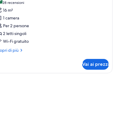
8,4 su 10
(28
28 recensioni
oto
recensioni)
16 m²
er
1 camera
amera
Per 2 persone
tandard
2 letti singoli
on
Wi-Fi gratuito
tti
ri
opri di più
ngoli,
ttagli
r
Vai ai prezzi
mera
tti
andard
ngoli
n
 scrivania, tende oscuranti
ti
goli,
ti
ngoli