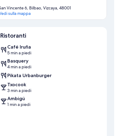
San Vincente 6, Bilbao, Vizcaya, 48001
Vedi sulla mappa
Mappa
Ristoranti
Café Iruña
5 min a piedi
Basquery
4 min a piedi
Pikata Urbanburger
Txocook
3 min a piedi
Ambigú
1 min a piedi