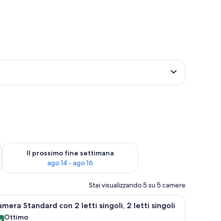
ne settimana, ago 7 - ago 9
Verifica la disponibilità per il prossimo fine settimana, ago 14 
Il prossimo fine settimana
ago 14 - ago 16
Stai visualizzando 5 su 5 camere
a scrivania, una sedia, una lampada e una finestra con tende.
pri
Una camera d'albergo con due letti, un comodi
8
mera Standard con 2 letti singoli, 2 letti singoli
utte
Ottimo
4