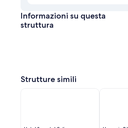
Informazioni su questa
struttura
Strutture simili
Hotel Sercotel Coliseo
Hesperia Bilb
Hotel
Hesperia