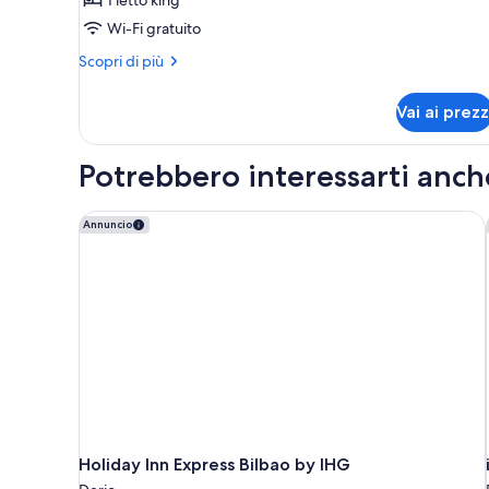
letto
king
Wi-Fi gratuito
Altri
Scopri di più
dettagli
per
Vai ai prezz
Privilege,
Camera,
1
Potrebbero interessarti anch
letto
king
Holiday Inn Express Bilbao by IHG
Annuncio
Holiday Inn Express Bilbao by IHG