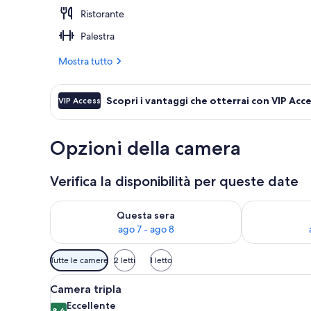
Ristorante
Cortile
Palestra
Mostra tutto
Scopri i vantaggi che otterrai con VIP Acc
VIP Access
Opzioni della camera
Verifica la disponibilità per queste date
Verifica la disponibilità per questa sera, ago 7 - ago
Verifica la di
Questa sera
ago 7 - ago 8
Filtri
Tutte le camere
2 letti
1 letto
disponibili
Apri
Un bagno moderno con una gran
per
6
Camera tripla
tutte
le
Eccellente
8,6