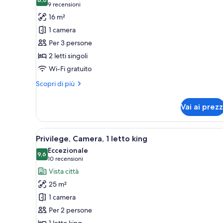
le
camere
8,6 su 10
(9
9 recensioni
foto
recensioni)
16 m²
per
1 camera
Camera
Per 3 persone
tripla
2 letti singoli
Wi-Fi gratuito
Altri
Scopri di più
dettagli
per
Vai ai prezz
Camera
tripla
Apri
Una camera d'albergo con un l
10
Privilege, Camera, 1 letto king
tutte
Eccezionale
le
9,6
9,6 su 10
(10
10 recensioni
foto
recensioni)
Vista città
per
25 m²
Privilege,
1 camera
Camera,
Per 2 persone
1
1 letto king