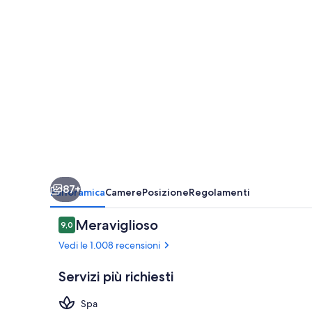
Albia
87+
Panoramica
Camere
Posizione
Regolamenti
Recensioni
Meraviglioso
9,0
9,0 su 10
Vedi le 1.008 recensioni
Servizi più richiesti
Spa