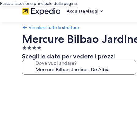
Passa alla sezione principale della pagina
Acquista viaggi
Visualizza tutte le strutture
Mercure Bilbao Jardin
Struttura
a
Scegli le date per vedere i prezzi
4.0
Dove vuoi andare?
stelle
Galleria
fotografica
per
Mercure
Bilbao
Jardines
De