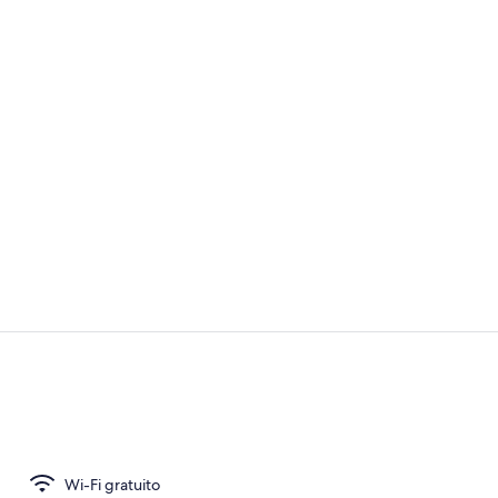
Bar (in loco)
Esterni
Wi-Fi gratuito