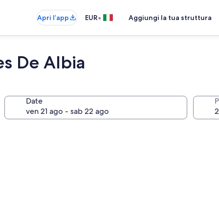
•
Apri l’app
EUR
Aggiungi la tua struttura
es De Albia
Date
P