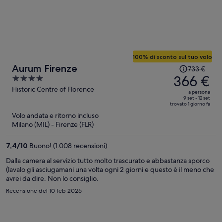
100% di sconto sul tuo volo
Il
Aurum Firenze
733 €
prezzo
366 €
4
era
out
Historic Centre of Florence
a persona
733 €,
of
9 set - 12 set
trovato 1 giorno fa
ora
5
Volo andata e ritorno incluso
è
Milano (MIL) - Firenze (FLR)
366 €
a
7,4
/
10
Buono! (1.008 recensioni)
persona
Dalla camera al servizio tutto molto trascurato e abbastanza sporco
(lavalo gli asciugamani una volta ogni 2 giorni e questo è il meno che
avrei da dire. Non lo consiglio.
Recensione del 10 feb 2026