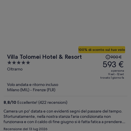
100% di sconto sul tuo volo
Il
Villa Tolomei Hotel & Resort
900 €
prezzo
593 €
5
era
out
Oltrarno
a persona
900 €,
of
9 set - 12 set
trovato 1 giorno fa
ora
5
Volo andata e ritorno incluso
è
Milano (MIL) - Firenze (FLR)
593 €
a
8,8
/
10
Eccellente! (422 recensioni)
persona
Camera un po' datata e con evidenti segni del passare del tempo.
Sfortunatamente, nella nostra stanza l'aria condizionata non
funzionava e con il caldo di fine giugno si è fatta fatica a prendere
sonno. Colazione buona, anche se non tutti i prodotti erano
Recensione del 13 lug 2026