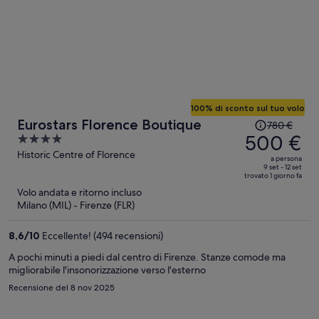
100% di sconto sul tuo volo
Il
Eurostars Florence Boutique
780 €
prezzo
500 €
4
era
out
Historic Centre of Florence
a persona
780 €,
of
9 set - 12 set
trovato 1 giorno fa
ora
5
Volo andata e ritorno incluso
è
Milano (MIL) - Firenze (FLR)
500 €
a
8,6
/
10
Eccellente! (494 recensioni)
persona
A pochi minuti a piedi dal centro di Firenze. Stanze comode ma
migliorabile l'insonorizzazione verso l'esterno
Recensione del 8 nov 2025