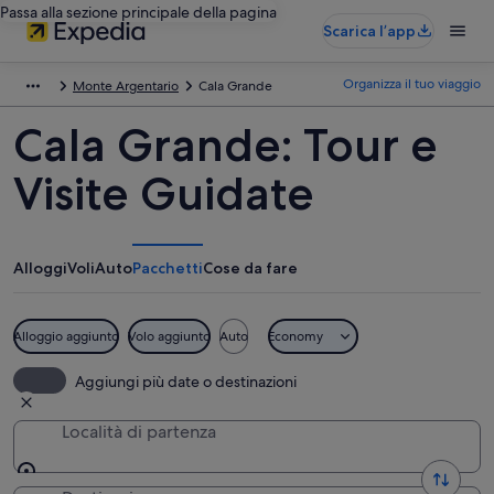
Passa alla sezione principale della pagina
Scarica l’app
Organizza il tuo viaggio
Monte Argentario
Cala Grande
Cala Grande: Tour e
Visite Guidate
Alloggi
Voli
Auto
Pacchetti
Cose da fare
Alloggio aggiunto
Volo aggiunto
Auto
Economy
Aggiungi più date o destinazioni
Località di partenza