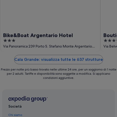
Bike&Boat Argentario Hotel
Bouti
3
4
out
out
Via Panoramica 239 Porto S. Stefano Monte Argentario
Via Bel
GR
of
of
5
5
Cala Grande: visualizza tutte le 637 strutture
Prezzo per notte più basso trovato nelle ultime 24 ore, per un soggiorno di 1 notte
per 2 adulti. Tariffe e disponibilità sono soggette a modifica. Si applicano
condizioni aggiuntive.
Società
Chi siamo