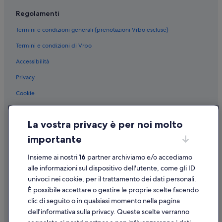
Regolamenti
Termini e condizioni generali (prenotazioni Vrbo escluse)
Termini e condizioni di Vrbo
Accessibilità
Privacy
Cookie
Condizioni per l'utilizzo
La vostra privacy è per noi molto
Informazioni legali/Contatti
importante
Linee guida sui contenuti e segnalazione dei contenuti
Insieme ai nostri
16
partner archiviamo e/o accediamo
Supporto
alle informazioni sul dispositivo dell'utente, come gli ID
univoci nei cookie, per il trattamento dei dati personali.
Assistenza clienti
È possibile accettare o gestire le proprie scelte facendo
Contattaci
clic di seguito o in qualsiasi momento nella pagina
dell'informativa sulla privacy. Queste scelte verranno
Come cancellare un volo