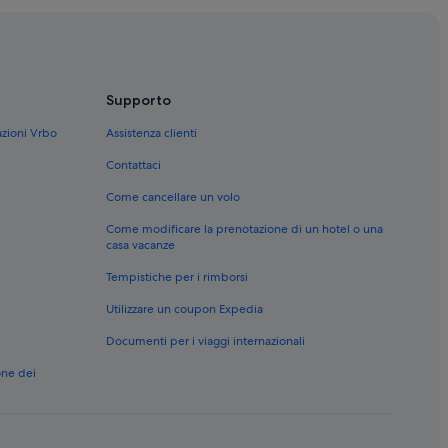
Supporto
azioni Vrbo
Assistenza clienti
Contattaci
Come cancellare un volo
Come modificare la prenotazione di un hotel o una
casa vacanze
e vicinanze
Tempistiche per i rimborsi
elle vicinanze
Utilizzare un coupon Expedia
inanze
e
Documenti per i viaggi internazionali
ncesco Ribezzo: hotel nelle vicinanze
one dei