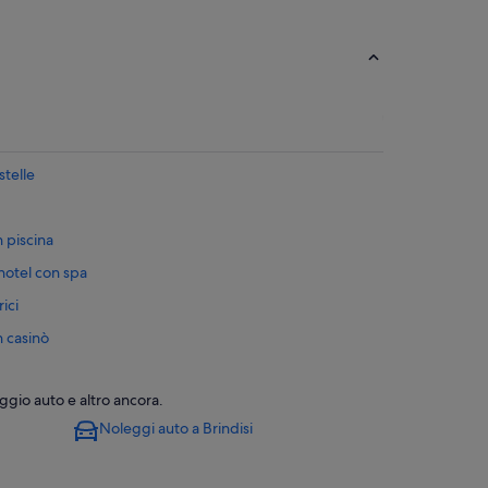
stelle
n piscina
 hotel con spa
ici
n casinò
er fare shopping
eggio auto e altro ancora.
Noleggi auto a Brindisi