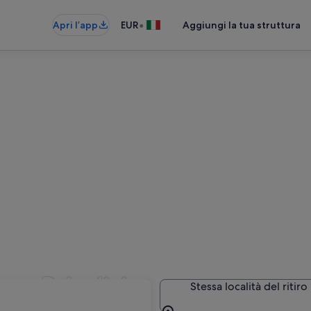
•
Apri l’app
EUR
Aggiungi la tua struttura
 a Brindisi
Stessa località del ritiro