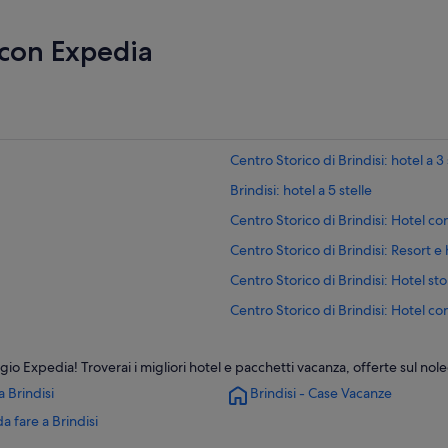
 con Expedia
Centro Storico di Brindisi: hotel a 3 
Brindisi: hotel a 5 stelle
Centro Storico di Brindisi: Hotel co
Centro Storico di Brindisi: Resort e
Centro Storico di Brindisi: Hotel stor
Centro Storico di Brindisi: Hotel co
Centro Storico di Brindisi: Hotel p
gio Expedia! Troverai i migliori hotel e pacchetti vacanza, offerte sul nol
Brindisi: Hotel per famiglie
a Brindisi
Brindisi - Case Vacanze
Brindisi: Hotel con palestra
a fare a Brindisi
Brindisi: Hotel con bar