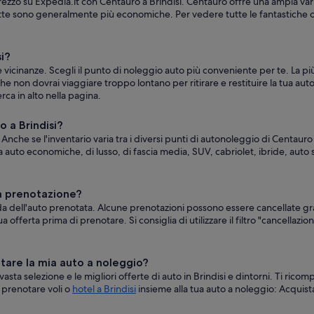
rezzo su Expedia.it con Centauro a Brindisi. Centauro offre una ampia variet
te sono generalmente più economiche. Per vedere tutte le fantastiche offer
si?
elle vicinanze. Scegli il punto di noleggio auto più conveniente per te. La 
 che non dovrai viaggiare troppo lontano per ritirare e restituire la tua aut
rca in alto nella pagina.
o a Brindisi?
Anche se l'inventario varia tra i diversi punti di autonoleggio di Centauro
a auto economiche, di lusso, di fascia media, SUV, cabriolet, ibride, auto
na prenotazione?
nda dell'auto prenotata. Alcune prenotazioni possono essere cancellate 
ua offerta prima di prenotare. Si consiglia di utilizzare il filtro "cancellaz
otare la mia auto a noleggio?
 vasta selezione e le migliori offerte di auto in Brindisi e dintorni. Ti ri
e prenotare voli o
hotel a Brindisi
insieme alla tua auto a noleggio: Acqui