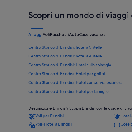
Scopri un mondo di viaggi
Alloggi
Voli
Pacchetti
Auto
Case vacanza
Centro Storico di Brindisi: hotel a 5 stelle
Centro Storico di Brindisi: hotel a 4 stelle
Centro Storico di Brindisi: Hotel sulla spiaggia
Centro Storico di Brindisi: Hotel per golfisti
Centro Storico di Brindisi: Hotel con servizi business
Centro Storico di Brindisi: Hotel per famiglie
Centro Storico di Brindisi: Hotel di lusso
Destinazione Brindisi? Scopri Brindisi con le guide di viag
Centro Storico di Brindisi: Hotel economici
Voli per Brindisi
Hotel 
Brindisi: Hotel di lusso
Voli+Hotel a Brindisi
Cose d
Brindisi: Hotel all inclusive