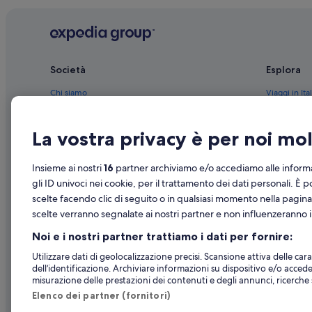
Brindisi: Hotel con casinò
Brindisi: Hotel romantici
Brindisi: Hotel sulla spiaggia
Società
Esplora
Brindisi: Resort
Brindisi: Ville
Chi siamo
Viaggi in Ital
Brindisi: Ostelli
Lavora con noi
Hotel in Ital
La vostra privacy è per noi m
Brindisi: Case galleggianti
Aggiungi la tua struttura
Case vacanze
Brindisi: Affittacamere
Partnership
Pacchetti vac
Insieme ai nostri
16
partner archiviamo e/o accediamo alle informa
Brindisi: Ville
Novità e comunicati stampa
Voli domesti
gli ID univoci nei cookie, per il trattamento dei dati personali. È p
Area archeologica San Pietro degli Schiavoni: hotel nelle
scelte facendo clic di seguito o in qualsiasi momento nella pagina
Pubblicità
Noleggio aut
scelte verranno segnalate ai nostri partner e non influenzeranno i 
Scalinata Virgiliana: hotel nelle vicinanze
Tutte le tipo
Noi e i nostri partner trattiamo i dati per fornire:
Lungomare Regina Margherita: hotel nelle vicinanze
Utilizzare dati di geolocalizzazione precisi. Scansione attiva delle carat
Cattedrale di Brindisi: hotel nelle vicinanze
dell’identificazione. Archiviare informazioni su dispositivo e/o accede
Brindisi: hotel
misurazione delle prestazioni dei contenuti e degli annunci, ricerche s
Elenco dei partner (fornitori)