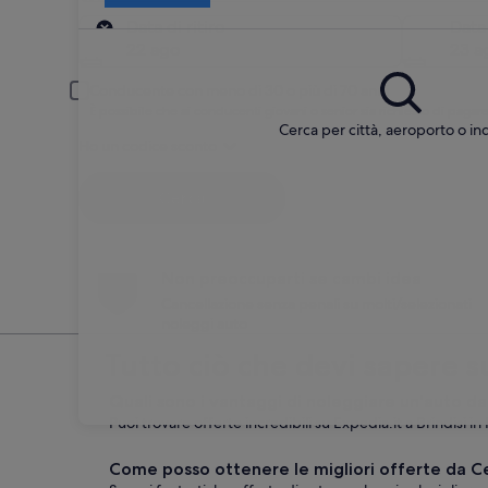
Ritiro
Data di ritiro
Data
22 ago
23 a
Conducente con meno di 30 o più di 70 anni
È possibile che ai conducenti giovani o senior sia richiesto di pag
Cerca per città, aeroporto o ind
Ho un codice sconto
Cerca
Non preoccuparti se cambi idea
Cancellazione senza penali su molti/selezionati
noleggi auto
Tutto ciò che devi sapere s
Quali sono i vantaggi di noleggiare un'auto da
Puoi trovare offerte incredibili su Expedia.it a Brindisi in
Come posso ottenere le migliori offerte da Ce