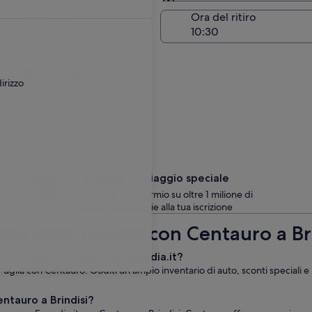
Stessa località del ritiro
 di riconsegna
Ora del ritiro
go
are un supplemento aggiuntivo.
irizzo
Concediti un viaggio speciale
10% o più di risparmio su oltre 1 milione di
noleggi auto grazie alla tua iscrizione
ugli autonoleggi con Centauro a Br
 Centauro a Brindisi con Expedia.it?
 Puglia con Centauro. Goditi un ampio inventario di auto, sconti speciali e u
ntauro a Brindisi?