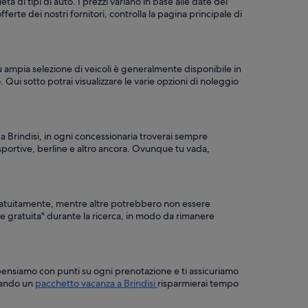
à di tipi di auto. I prezzi variano in base alle date del
te dei nostri fornitori, controlla la pagina principale di
più ampia selezione di veicoli è generalmente disponibile in
o. Qui sotto potrai visualizzare le varie opzioni di noleggio
 a Brindisi, in ogni concessionaria troverai sempre
 sportive, berline e altro ancora. Ovunque tu vada,
gratuitamente, mentre altre potrebbero non essere
ione gratuita" durante la ricerca, in modo da rimanere
compensiamo con punti su ogni prenotazione e ti assicuriamo
stando un
pacchetto vacanza a Brindisi
risparmierai tempo