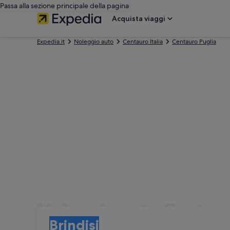
Passa alla sezione principale della pagina
Acquista viaggi
Expedia.it
Noleggio auto
Centauro Italia
Centauro Puglia
Noleggio auto Centauro
Ritiro
Ritiro
Brindisi