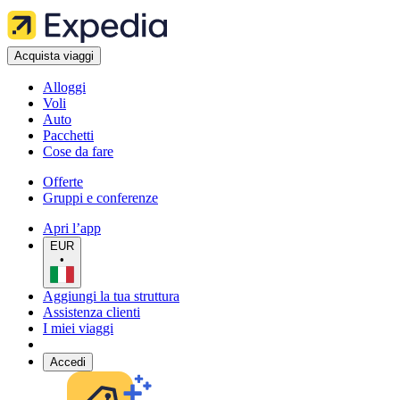
Acquista viaggi
Alloggi
Voli
Auto
Pacchetti
Cose da fare
Offerte
Gruppi e conferenze
Apri l’app
EUR
•
Aggiungi la tua struttura
Assistenza clienti
I miei viaggi
Accedi