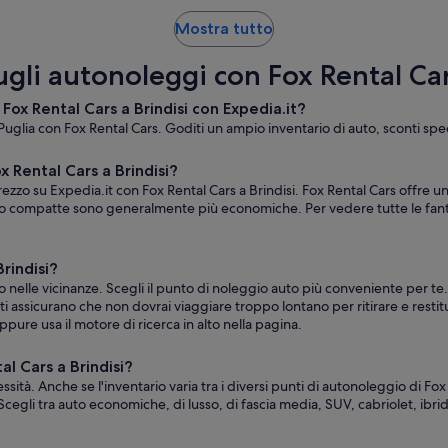
Mostra tutto
ugli autonoleggi con Fox Rental Car
Fox Rental Cars a Brindisi con Expedia.it?
 Puglia con Fox Rental Cars. Goditi un ampio inventario di auto, sconti speci
 Rental Cars a Brindisi?
ezzo su Expedia.it con Fox Rental Cars a Brindisi. Fox Rental Cars offre una 
 o compatte sono generalmente più economiche. Per vedere tutte le fantast
Brindisi?
si o nelle vicinanze. Scegli il punto di noleggio auto più conveniente per 
e ti assicurano che non dovrai viaggiare troppo lontano per ritirare e restitu
ppure usa il motore di ricerca in alto nella pagina.
al Cars a Brindisi?
sità. Anche se l'inventario varia tra i diversi punti di autonoleggio di Fox
egli tra auto economiche, di lusso, di fascia media, SUV, cabriolet, ibri