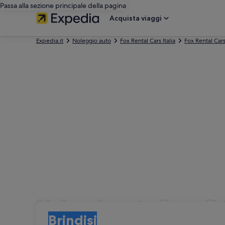
Passa alla sezione principale della pagina
Acquista viaggi
Expedia.it
Noleggio auto
Fox Rental Cars Italia
Fox Rental Cars
Noleggio auto Fox a Br
Ritiro
Ritiro
Brindisi