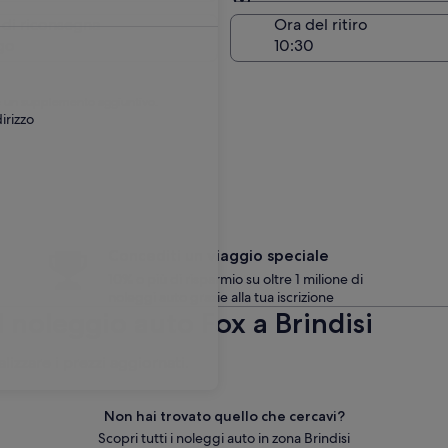
Stessa località del ritiro
 di riconsegna
Ora del ritiro
go
are un supplemento aggiuntivo.
irizzo
Concediti un viaggio speciale
10% o più di risparmio su oltre 1 milione di
noleggi auto grazie alla tua iscrizione
 noleggio auto Fox a Brindisi
alizzare i prezzi aggiornati.
Non hai trovato quello che cercavi?
Scopri tutti i noleggi auto in zona Brindisi