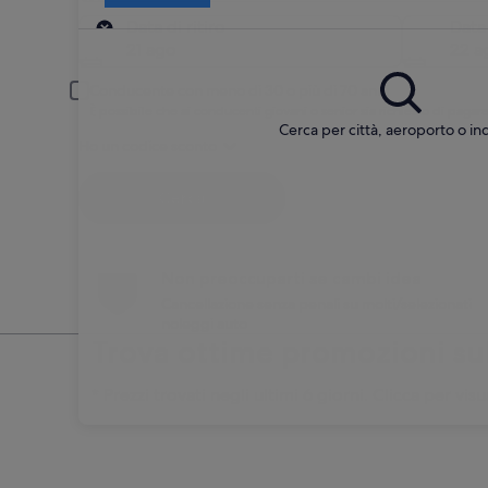
Ritiro
Data di ritiro
Data
21 ago
22 a
Conducente con meno di 30 o più di 70 anni
È possibile che ai conducenti giovani o senior sia richiesto di pag
Cerca per città, aeroporto o ind
Ho un codice sconto
Cerca
Non preoccuparti se cambi idea
Cancellazione senza penali su molti/selezionati
noleggi auto
Trova ottime promozioni sul
* Prezzi trovati negli ultimi 6 giorni. Clicca per visu