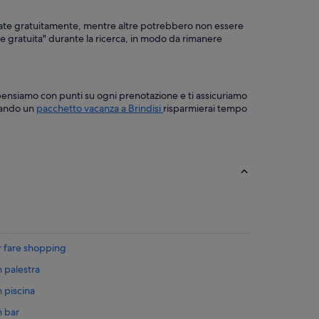
llate gratuitamente, mentre altre potrebbero non essere
ione gratuita" durante la ricerca, in modo da rimanere
compensiamo con punti su ogni prenotazione e ti assicuriamo
stando un
pacchetto vacanza a Brindisi
risparmierai tempo
er fare shopping
n palestra
n piscina
n bar