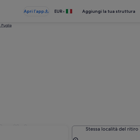
•
Apri l’app
EUR
Aggiungi la tua struttura
 Puglia
indisi
Stessa località del ritiro