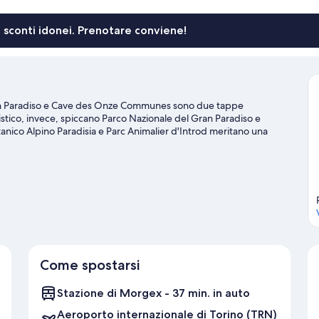
fumatori,
frigorifero
li sconti idonei. Prenotare conviene!
ran Paradiso e Cave des Onze Communes sono due tappe
alistico, invece, spiccano Parco Nazionale del Gran Paradiso e
nico Alpino Paradisia e Parc Animalier d'Introd meritano una
mpio lo sci di fondo, gli impianti di risalita e la navetta per le piste
 racchette da neve.
Vai alla guida turistica di Cogne
Come spostarsi
Stazione di Morgex - 37 min. in auto
Aeroporto internazionale di Torino (TRN)