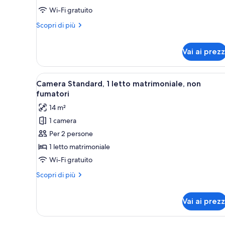
1
Wi-Fi gratuito
camera
Altri
Scopri di più
da
dettagli
letto,
per
Vai ai prezz
Camera
balcone,
Superior,
vista
1
Apri
Una camera in una baita di legn
montagna
camera
1
Camera Standard, 1 letto matrimoniale, non
da
tutte
fumatori
letto,
le
balcone,
14 m²
foto
vista
1 camera
per
montagna
Per 2 persone
Camera
Standard,
1 letto matrimoniale
1
Wi-Fi gratuito
letto
Altri
Scopri di più
matrimoniale,
dettagli
non
per
Vai ai prezz
Camera
fumatori
Standard,
1