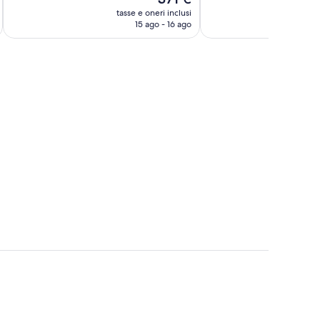
prezzo
recensioni
16
tasse e oneri inclusi
t
attuale
15 ago - 16 ago
recensioni
è
371 €