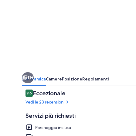
11+
Panoramica
Camere
Posizione
Regolamenti
Recensioni
Eccezionale
9,6
9,6 su 10
Vedi le 23 recensioni
Servizi più richiesti
Parcheggio incluso