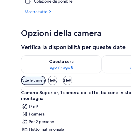
Colazione disponibile
Facciata dell
Mostra tutto
Opzioni della camera
Verifica la disponibilità per queste date
Verifica la disponibilità per questa sera, ago 7 - ago
Verifica la di
Questa sera
ago 7 - ago 8
Filtri
Tutte le camere
1 letto
2 letti
disponibili
Apri
Camera da letto in una baita di
per
2
Camera Superior, 1 camera da letto, balcone, vist
tutte
le
montagna
le
camere
17 m²
foto
1 camera
per
Per 2 persone
Camera
Superior,
1 letto matrimoniale