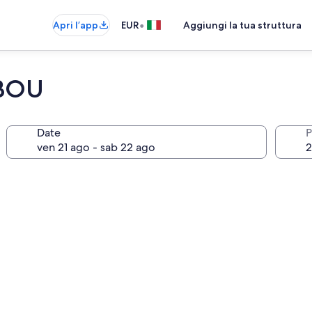
•
Apri l’app
EUR
Aggiungi la tua struttura
IBOU
Date
P