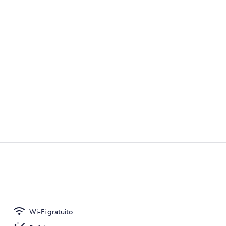
Vista monta
Reception
Wi-Fi gratuito