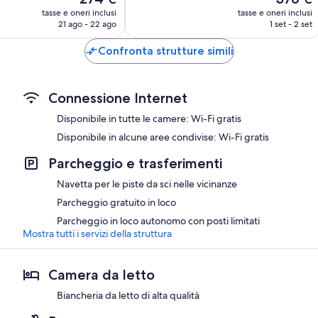
prezzo
prezzo
56
tasse e oneri inclusi
tasse e oneri inclusi
attuale
attuale
21 ago - 22 ago
1 set - 2 set
recensioni
è
è
274 €
376 €
Confronta strutture simili
Connessione Internet
Disponibile in tutte le camere: Wi-Fi gratis
Disponibile in alcune aree condivise: Wi-Fi gratis
Parcheggio e trasferimenti
Navetta per le piste da sci nelle vicinanze
Parcheggio gratuito in loco
Parcheggio in loco autonomo con posti limitati
Mostra tutti i servizi della struttura
Camera da letto
Biancheria da letto di alta qualità