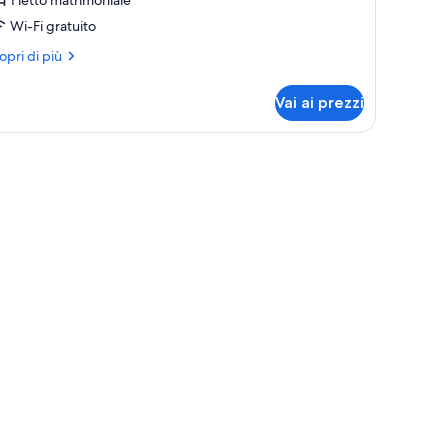
sta
Wi-Fi gratuito
ontagna
ri
opri di più
ttagli
r
Vai ai prezzi
mera,
lcone,
ta
, bidet, asciugamani
ntagna