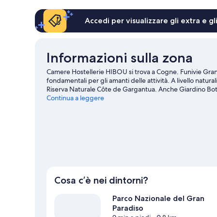
letto
matrimoniale,
Accedi per visualizzare gli extra e g
non
fumatori
Informazioni sulla zona
Camere Hostellerie HIBOU si trova a Cogne. Funivie G
fondamentali per gli amanti delle attività. A livello natur
Riserva Naturale Côte de Gargantua. Anche Giardino Bota
visita. Qui non manca nulla per divertirsi sulla neve, ad ese
Continua a leggere
da sci, per non parlare di attività come le escursioni con
Mostra altri affittacamere a Cogne
Cosa c’è nei dintorni?
Parco Nazionale del Gran
Paradiso