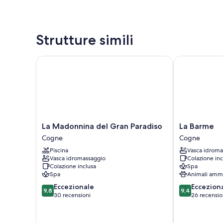
Strutture simili
La Madonnina del Gran Paradiso
La Barme
La
La
La Madonnina del Gran Paradiso
La Barme
Madonnina
Barme
Cogne
Cogne
del
Cogne
Piscina
Vasca idroma
Gran
Vasca idromassaggio
Colazione inc
Paradiso
Colazione inclusa
Spa
Cogne
Spa
Animali amm
9.8
9.4
Eccezionale
Eccezion
9,8
9,4
su
su
30 recensioni
26 recensio
10,
10,
Eccezionale,
Eccezionale,
30
26