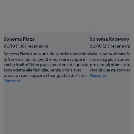
Sonoma Plaza
Sonoma Raceway
9.0/10 (1.387 recensioni)
8.2/10 (217 recensioni)
Sonoma Plaza è solo una delle ottime attrazioni
Vale la pena visitare 
di Sonoma, quindi perché non vai a scoprire
il tuo viaggio a Sonoma
anche le altre? Non puoi andartene da questa
provare gli ottimi ristor
zona adatta alle famiglie, senza prima aver
vino di questa zona adat
provato i suoi negozi e i tour guidati dell'area.
Nascondi
Nascondi