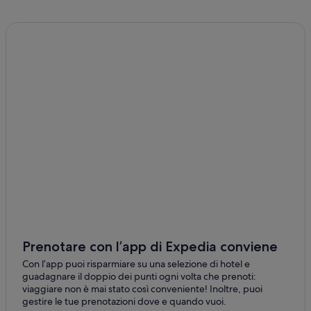
Calistoga: hotel
Windsor: hotel
Mark West: hotel
Healdsburg: hotel
St. Helena: hotel
Kenwood: hotel
Glen Ellen: hotel
Martinelli Vineyard: hotel nelle vicinanze
Santa Rosa: hotel
Bennett Valley: hotel
Rohnert Park: hotel
Bodega: hotel
Prenotare con l’app di Expedia conviene
Cotati: hotel
Con l’app puoi risparmiare su una selezione di hotel e
guadagnare il doppio dei punti ogni volta che prenoti:
Fulton: hotel
viaggiare non è mai stato così conveniente! Inoltre, puoi
gestire le tue prenotazioni dove e quando vuoi.
Contea di Sonoma: hotel