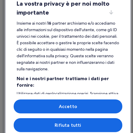
La vostra privacy è per noi molto
Informazioni legali/Contatti
importante
Linee guida sui contenuti e segnalazione dei contenuti
Insieme ai nostri
16
partner archiviamo e/o accediamo
Supporto
alle informazioni sul dispositivo dell'utente, come gli ID
univoci nei cookie, per il trattamento dei dati personali.
Assistenza clienti
È possibile accettare o gestire le proprie scelte facendo
Contattaci
clic di seguito o in qualsiasi momento nella pagina
dell'informativa sulla privacy. Queste scelte verranno
Come cancellare un volo
segnalate ai nostri partner e non influenzeranno i dati
Come modificare la prenotazione di un hotel o una casa vacanze
sulla navigazione.
Tempistiche per i rimborsi
Noi e i nostri partner trattiamo i dati per
fornire:
Utilizzare un coupon Expedia
Utilizzare dati di geolocalizzazione precisi. Scansione attiva
Documenti per i viaggi internazionali
delle caratteristiche del dispositivo ai fini
dell’identificazione. Archiviare informazioni su dispositivo
Accetto
e/o accedervi. Pubblicità e contenuti personalizzati,
misurazione delle prestazioni dei contenuti e degli
annunci, ricerche sul pubblico, sviluppo di servizi.
Expedia, Inc. non è responsabile dei contenuti di siti esterni.
Rifiuta tutti
Elenco dei partner (fornitori)
© 2026 Expedia, Inc., una società di Expedia Group. Tutti i diritti riservati.
Expedia e il logo di Expedia sono marchi registrati o marchi di Expedia,