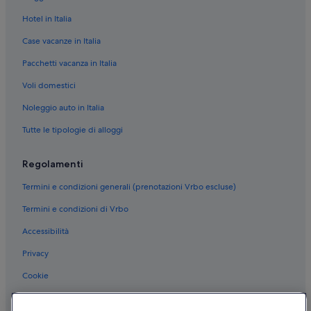
Hotel in Italia
Case vacanze in Italia
Pacchetti vacanza in Italia
Voli domestici
Noleggio auto in Italia
Tutte le tipologie di alloggi
Regolamenti
Termini e condizioni generali (prenotazioni Vrbo escluse)
Termini e condizioni di Vrbo
Accessibilità
Privacy
Cookie
Condizioni per l'utilizzo