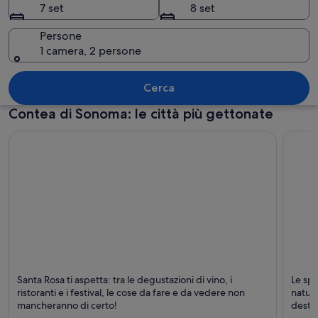
7 set
8 set
Persone
1 camera, 2 persone
Un vigneto con filari di viti sotto un ci
Cerca
Contea di Sonoma: le città più gettonate
Santa Rosa
Bodeg
Santa Rosa ti aspetta: tra le degustazioni di vino, i
Le spl
Ristoranti, Shopping e Aziende vinicole
Ristor
ristoranti e i festival, le cose da fare e da vedere non
natura
mancheranno di certo!
destin