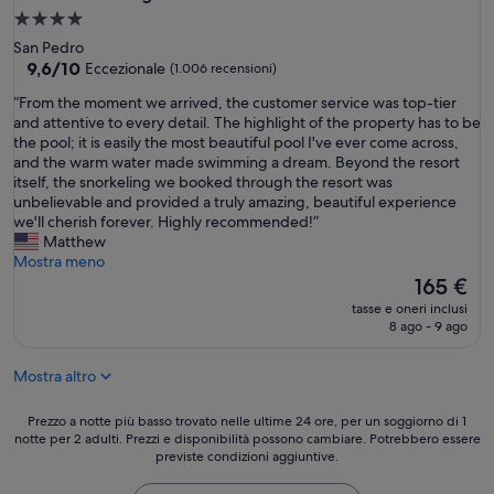
n
Struttura
d
a
f
San Pedro
r
4.0
9.6
9,6/10
Eccezionale
(1.006 recensioni)
i
su
stelle
“
“From the moment we arrived, the customer service was top-tier
e
10,
F
and attentive to every detail. The highlight of the property has to be
n
Eccezionale,
r
the pool; it is easily the most beautiful pool I've ever come across,
d
(1.006
o
and the warm water made swimming a dream. Beyond the resort
l
recensioni)
m
itself, the snorkeling we booked through the resort was
y
t
unbelievable and provided a truly amazing, beautiful experience
.
h
we'll cherish forever. Highly recommended!”
T
e
Matthew
h
m
Mostra meno
e
o
Il
f
165 €
m
prezzo
o
tasse e oneri inclusi
e
attuale
o
8 ago - 9 ago
n
è
d
t
165 €
w
Mostra altro
w
a
e
s
a
Prezzo
g
Prezzo a notte più basso trovato nelle ultime 24 ore, per un soggiorno di 1
r
notte per 2 adulti. Prezzi e disponibilità possono cambiare. Potrebbero essere
a
r
previste condizioni aggiuntive.
r
notte
e
i
più
a