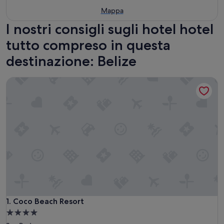
Mappa
I nostri consigli sugli hotel hotel
tutto compreso in questa
destinazione: Belize
Coco Beach Resort
Coco Beach Resort
1. Coco Beach Resort
Struttura
a