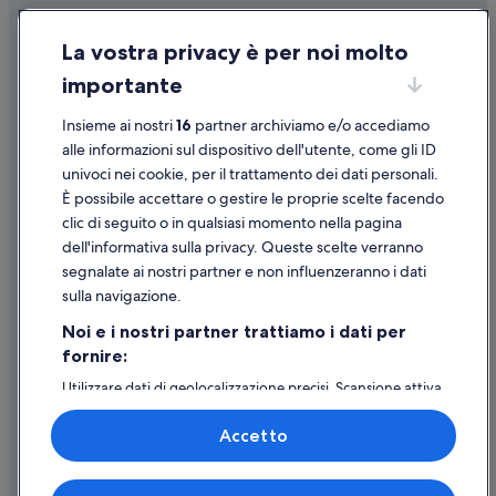
t
Distretto di Orange Walk: hotel
a
Condizioni per l'utilizzo
i
r
Distretto di Corozal: hotel
La vostra privacy è per noi molto
s
Informazioni legali/Contatti
d
e
t
Placencia: hotel
importante
Linee guida sui contenuti e segnalazione dei contenuti
a
o
s
Vaca: hotel
c
Insieme ai nostri
16
partner archiviamo e/o accediamo
i
l
Supporto
Isole Turneffe: hotel
alle informazioni sul dispositivo dell'utente, come gli ID
l
e
y
univoci nei cookie, per il trattamento dei dati personali.
a
Distretto di Toledo: hotel
Assistenza clienti
t
n
È possibile accettare o gestire le proprie scelte facendo
h
San Felipe: hotel
i
Contattaci
clic di seguito o in qualsiasi momento nella pagina
e
t
Distretto di Stann Creek: hotel
dell'informativa sulla privacy. Queste scelte verranno
Come cancellare un volo
m
d
segnalate ai nostri partner e non influenzeranno i dati
o
a
Caye Caulker: hotel
Come modificare la prenotazione di un hotel o una casa vacanze
s
i
sulla navigazione.
t
Tobacco Caye: hotel
l
Tempistiche per i rimborsi
Noi e i nostri partner trattiamo i dati per
b
y
e
.
fornire:
Utilizzare un coupon Expedia
a
P
Utilizzare dati di geolocalizzazione precisi. Scansione attiva
u
Documenti per i viaggi internazionali
o
delle caratteristiche del dispositivo ai fini
t
o
dell’identificazione. Archiviare informazioni su dispositivo
i
l
Accetto
e/o accedervi. Pubblicità e contenuti personalizzati,
f
w
misurazione delle prestazioni dei contenuti e degli
u
a
annunci, ricerche sul pubblico, sviluppo di servizi.
l
s
Expedia, Inc. non è responsabile dei contenuti di siti esterni.