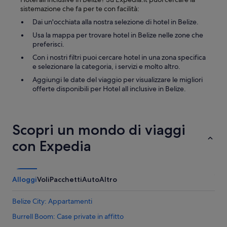
t
S
sistemazione che fa per te con facilità:
o
u
p
Dai un'occhiata alla nostra selezione di hotel in Belize.
m
-
m
Usa la mappa per trovare hotel in Belize nelle zone che
t
e
preferisci.
i
r
Con i nostri filtri puoi cercare hotel in una zona specifica
e
t
e selezionare la categoria, i servizi e molto altro.
r
i
a
m
Aggiungi le date del viaggio per visualizzare le migliori
n
e
offerte disponibili per Hotel all inclusive in Belize.
d
t
a
h
t
e
t
s
Scopri un mondo di viaggi
e
a
n
r
con Expedia
t
g
i
a
v
s
e
s
Alloggi
Voli
Pacchetti
Auto
Altro
t
u
o
m
Belize City: Appartamenti
e
i
v
s
Burrell Boom: Case private in affitto
e
t