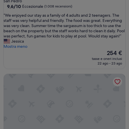
San Pedro
4.0
9.6
9,6/10
Eccezionale
(1.008 recensioni)
su
stelle
“
“We enjoyed our stay as a family of 4 adults and 2 teenagers. The
10,
W
staff was very helpful and friendly. The food was great. Everything
Eccezionale,
e
was very clean. Summer time the sargassum is too thick to use the
(1.008
e
beach on the property but the staff works hard to clean it daily. Pool
recensioni)
n
was perfect, fun games for kids to play at pool. Would stay again!”
j
Jessica
o
Mostra meno
y
Il
254 €
e
prezzo
tasse e oneri inclusi
d
attuale
22 ago - 23 ago
o
è
u
254 €
Victoria House Resort & Spa
r
s
t
a
y
a
s
a
f
a