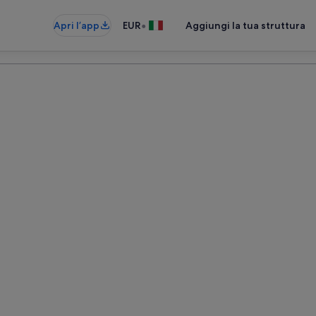
•
Apri l’app
EUR
Aggiungi la tua struttura