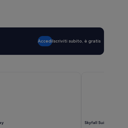
Accedi
Iscriviti subito, è gratis
y
Skyfall Suites - Adults
ey
Skyfall Suites - Adults