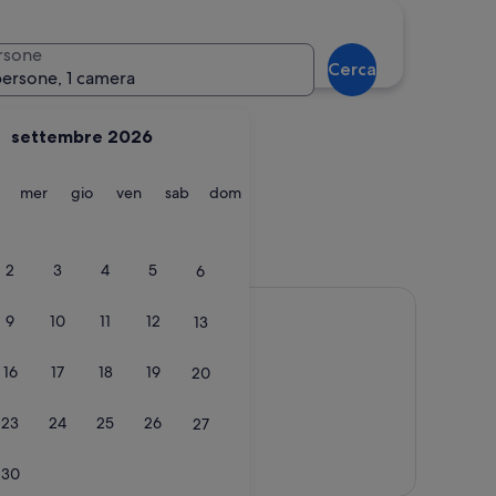
Corfù
rsone
Cerca
persone, 1 camera
settembre 2026
martedì
mercoledì
giovedì
venerdì
sabato
domenica
mer
gio
ven
sab
dom
Corfù
2
3
4
5
6
9
10
11
12
13
16
17
18
19
20
23
24
25
26
27
Mappa
30