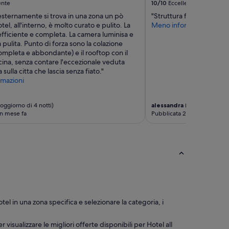
ente
10/10
Eccellente
esternamente si trova in una zona un pò
"Struttura fantastica e p
otel, all'interno, è molto curato e pulito. La
Meno informazioni
fficiente e completa. La camera luminisa e
pulita. Punto di forza sono la colazione
mpleta e abbondante) e il rooftop con il
scina, senza contare l'eccezionale veduta
sulla citta che lascia senza fiato."
mazioni
oggiorno di 4 notti)
alessandra
(soggiorno di 3 
n mese fa
Pubblicata 2 mesi fa
hotel in una zona specifica e selezionare la categoria, i
 visualizzare le migliori offerte disponibili per Hotel all