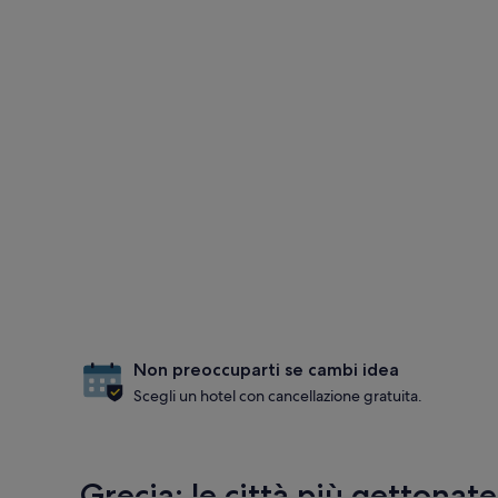
Non preoccuparti se cambi idea
Scegli un hotel con cancellazione gratuita.
Grecia: le città più gettonate