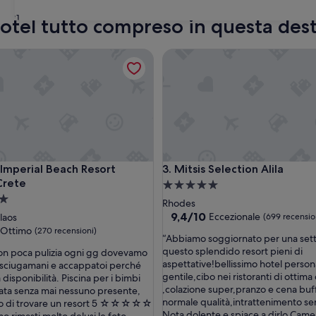
31
l hotel tutto compreso in questa des
perial Beach Resort Milatos Crete
Mitsis Selection Alila
perial Beach Resort Milatos Crete
Mitsis Selection Alila
 Imperial Beach Resort
3. Mitsis Selection Alila
Crete
Struttura
a
Rhodes
5.0
9.4
9,4/10
Eccezionale
laos
(699 recensio
su
stelle
Ottimo
(270 recensioni)
“
“Abbiamo soggiornato per una sett
10,
A
questo splendido resort pieni di
on poca pulizia ogni gg dovevamo
Eccezionale,
b
aspettative!bellissimo hotel person
sciugamani e accappatoi perché
(699
b
gentile,cibo nei ristoranti di ottima 
disponibilità. Piscina per i bimbi
recensioni)
i
,colazione super,pranzo e cena buff
ta senza mai nessuno presente,
i)
a
normale qualità,intrattenimento se
o di trovare un resort 5 ☆☆☆☆☆
m
Nota dolente e spiace a dirlo Camer