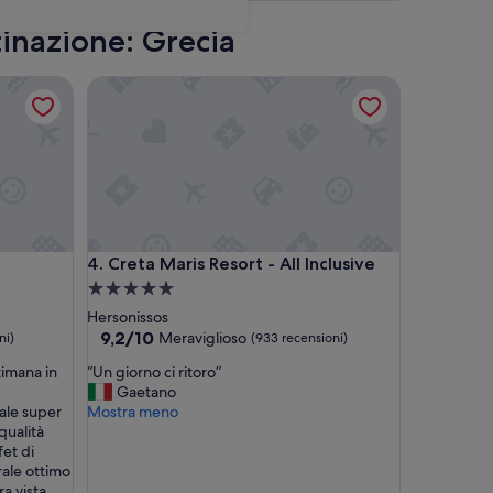
tinazione: Grecia
Creta Maris Resort - All Inclusive
Creta Maris Resort - All Inclusive
4. Creta Maris Resort - All Inclusive
Struttura
a
Hersonissos
5.0
9.2
9,2/10
Meraviglioso
ni)
(933 recensioni)
su
stelle
“
imana in
“Un giorno ci ritoro”
10,
U
Gaetano
Meraviglioso,
n
ale super
Mostra meno
(933
g
qualità
recensioni)
i
et di
o
rale ottimo
r
a vista