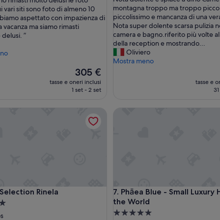
o rimasti molto delusi le foto
o
montagna troppo ma troppo picco
i vari siti sono foto di almeno 10
s
piccolissimo e mancanza di una vera
bbiamo aspettato con impazienza di
o
Nota super dolente scarsa pulizia n
a vacanza ma siamo rimasti
g
camera e bagno.riferito più volte a
delusi. ”
g
della reception e mostrando...
i
Oliviero
eno
o
Mostra meno
r
Il
305 €
n
prezzo
tasse e oneri inclusi
tasse e on
a
attuale
1 set - 2 set
31
t
è
o
305 €
lection Rinela
Phāea Blue - Small Luxury Hot
p
e
r
u
n
a
s
e
t
lection Rinela
Phāea Blue - Small Luxury Hot
 Selection Rinela
7. Phāea Blue - Small Luxury 
t
the World
i
m
Struttura
os
a