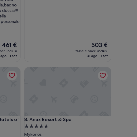
n
la,bagno
o
 doccia!!!
c
ella
i
l personale
r
i
t
o
Il
Il
461 €
503 €
r
prezzo
prezzo
eri inclusi
tasse e oneri inclusi
o
attuale
attuale
 ago - 1 set
31 ago - 1 set
”
è
è
461 €
503 €
els of the World
Anax Resort & Spa
els of the World
Anax Resort & Spa
Hotels of
8. Anax Resort & Spa
Struttura
a
Mykonos