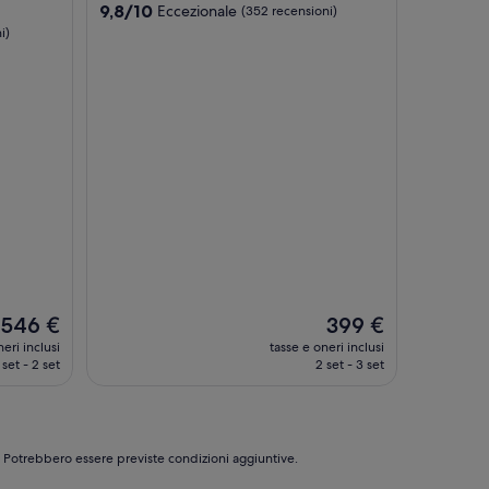
5.0
9.8
9,8/10
Eccezionale
(352 recensioni)
su
stelle
i)
10,
Eccezionale,
(352
recensioni)
Il
Il
546 €
399 €
prezzo
prezzo
eri inclusi
tasse e oneri inclusi
attuale
attuale
 set - 2 set
2 set - 3 set
è
è
546 €
399 €
e. Potrebbero essere previste condizioni aggiuntive.