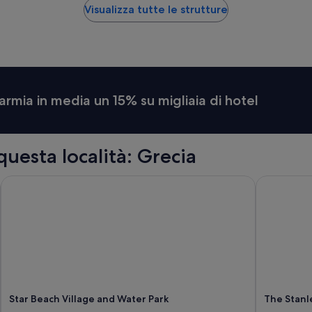
t
Visualizza tutte le strutture
p
i
e
n
i
d
i
armia in media un 15% su migliaia di hotel
a
s
p
e
questa località: Grecia
t
t
a
Star Beach Village and Water Park
The Stanle
t
i
v
e
!
b
e
l
l
Star Beach Village and Water Park
The Stanl
i