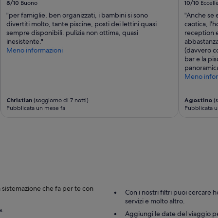
s
8/10
Buono
10/10
Eccell
s
"per famiglie, ben organizzati, i bambini si sono
"Anche se 
i
divertiti molto, tante piscine, posti dei lettini quasi
caotica, l'h
m
sempre disponibili. pulizia non ottima, quasi
reception e
o
inesistente."
abbastanza 
h
Meno informazioni
(davvero co
o
bar e la pi
t
panoramica 
e
Meno infor
l
p
e
Christian
(soggiorno di 7 notti)
Agostino
(s
r
Pubblicata un mese fa
Pubblicata u
s
o
n
a
a
l
e
s
u
p
la sistemazione che fa per te con
Con i nostri filtri puoi cercare 
e
servizi e molto altro.
r
a.
g
Aggiungi le date del viaggio per