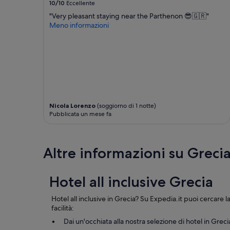
w
d
10/10
Eccellente
n
condizioni
a
i
d
aggiuntive.
"Very pleasant staying near the Parthenon 😎🇬🇷"
s
s
a
Meno informazioni
a
p
l
b
o
l
s
n
t
o
i
h
l
b
e
u
i
c
t
l
o
e
i
m
l
t
m
Nicola Lorenzo
(soggiorno di 1 notte)
y
à
Pubblicata un mese fa
u
l
.
n
o
P
a
v
i
l
Altre informazioni su Greci
e
s
a
l
c
r
y
i
e
Hotel all inclusive Grecia
a
n
a
n
a
s
d
p
a
Hotel all inclusive in Grecia? Su Expedia.it puoi cercare 
n
e
r
facilità:
i
r
e
Dai un'occhiata alla nostra selezione di hotel in Greci
c
i
m