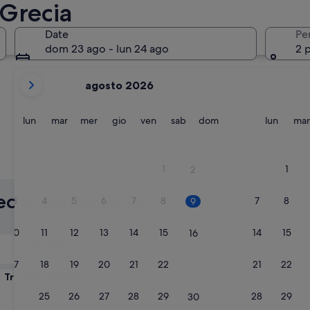
 Grecia
Rodi
Zante
Date
Pe
dom 23 ago - lun 24 ago
2 
i
agosto 2026
mesi
mostrati
al
lunedì
martedì
mercoledì
giovedì
venerdì
sabato
domenica
lunedì
lun
mar
mer
gio
ven
sab
dom
lun
mar
momento
sono
August
Rodi
Zante
1
1
2
2026
e
cia: controlla la
3
4
5
6
7
8
7
8
9
September
2026.
10
11
12
13
14
15
14
15
16
Domani
10 ago - 11 ago
17
18
19
20
21
22
21
22
23
Tra due settimane
21 ago - 23 ago
24
25
26
27
28
29
28
29
30