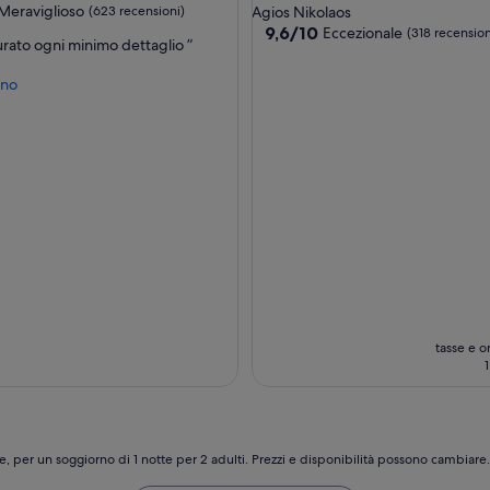
a
Meraviglioso
(623 recensioni)
Agios Nikolaos
n
5.0
9.6
9,6/10
Eccezionale
(318 recension
a
rato ogni minimo dettaglio ”
su
stelle
i
ioso,
10,
n
eno
Eccezionale,
q
i)
(318
u
recensioni)
e
s
t
o
s
p
l
e
n
d
i
tasse e on
d
1
o
r
e
s
o
e, per un soggiorno di 1 notte per 2 adulti. Prezzi e disponibilità possono cambiar
r