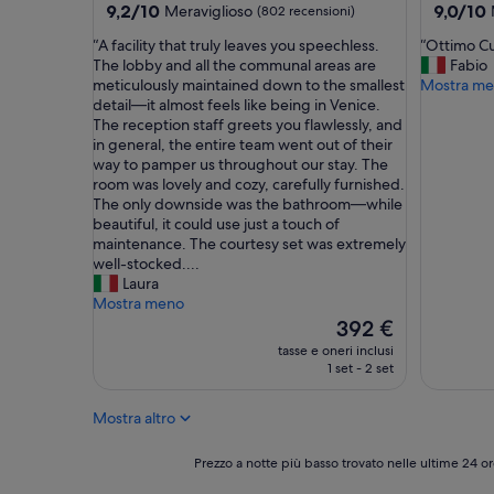
y
e
5.0
5.0
9.2
9.0
9,2/10
9,0/10
Meraviglioso
(802 recensioni)
c
v
su
su
stelle
stelle
l
a
“
“
“A facility that truly leaves you speechless.
“Ottimo Cu
10,
10,
e
m
A
O
The lobby and all the communal areas are
Fabio
Meraviglioso,
Meravigl
a
o
f
t
meticulously maintained down to the smallest
Mostra m
(802
(623
n
c
a
t
detail—it almost feels like being in Venice.
recensioni)
recension
,
h
c
i
The reception staff greets you flawlessly, and
f
i
i
m
in general, the entire team went out of their
o
e
l
o
way to pamper us throughout our stay. The
o
d
i
C
room was lovely and cozy, carefully furnished.
d
e
t
u
The only downside was the bathroom—while
w
r
y
r
beautiful, it could use just a touch of
a
e
t
a
maintenance. The courtesy set was extremely
s
a
h
t
well-stocked....
o
s
a
o
Laura
u
c
t
o
Mostra meno
t
i
t
g
Il
392 €
s
u
r
n
prezzo
tasse e oneri inclusi
t
g
u
i
attuale
1 set - 2 set
a
a
l
m
è
n
m
y
i
392 €
Mostra altro
d
a
l
n
i
n
e
i
n
i
a
m
Prezzo
Prezzo a notte più basso trovato nelle ultime 24 or
g
e
v
o
a