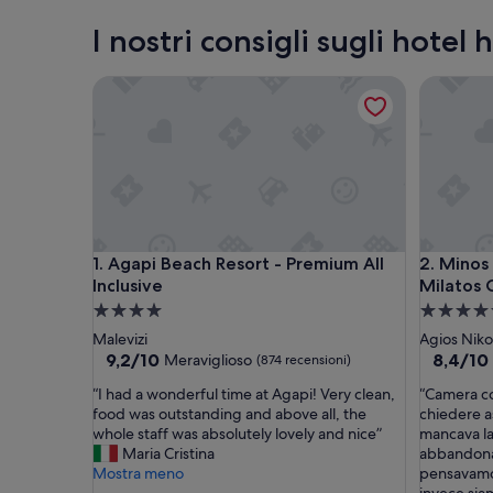
I nostri consigli sugli hote
Agapi Beach Resort - Premium All Inclusive
Minos Im
Agapi Beach Resort - Premium All Inclusive
Minos Im
1. Agapi Beach Resort - Premium All
2. Minos
Inclusive
Milatos 
Struttura
Struttura
a
a
Malevizi
Agios Niko
4.0
5.0
9.2
8.4
9,2/10
8,4/10
Meraviglioso
(874 recensioni)
su
su
stelle
stelle
“
“
“I had a wonderful time at Agapi! Very clean,
“Camera c
10,
10,
I
C
food was outstanding and above all, the
chiedere a
Meraviglioso,
Ottimo,
h
a
whole staff was absolutely lovely and nice”
mancava la 
(874
(270
a
m
Maria Cristina
abbandona
recensioni)
recension
d
e
Mostra meno
pensavam
a
r