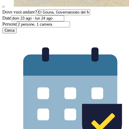
Dove vuoi andare?
Date
Persone
Cerca