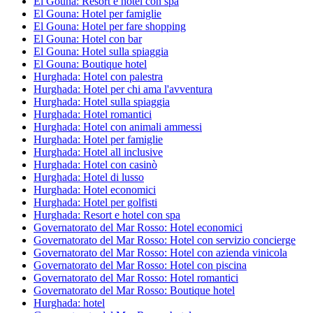
El Gouna: Resort e hotel con spa
El Gouna: Hotel per famiglie
El Gouna: Hotel per fare shopping
El Gouna: Hotel con bar
El Gouna: Hotel sulla spiaggia
El Gouna: Boutique hotel
Hurghada: Hotel con palestra
Hurghada: Hotel per chi ama l'avventura
Hurghada: Hotel sulla spiaggia
Hurghada: Hotel romantici
Hurghada: Hotel con animali ammessi
Hurghada: Hotel per famiglie
Hurghada: Hotel all inclusive
Hurghada: Hotel con casinò
Hurghada: Hotel di lusso
Hurghada: Hotel economici
Hurghada: Hotel per golfisti
Hurghada: Resort e hotel con spa
Governatorato del Mar Rosso: Hotel economici
Governatorato del Mar Rosso: Hotel con servizio concierge
Governatorato del Mar Rosso: Hotel con azienda vinicola
Governatorato del Mar Rosso: Hotel con piscina
Governatorato del Mar Rosso: Hotel romantici
Governatorato del Mar Rosso: Boutique hotel
Hurghada: hotel