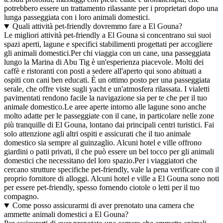
potrebbero essere un trattamento rilassante per i proprietari dopo una
lunga passeggiata con i loro animali domestici.
Quali attività pet-friendly dovremmo fare a El Gouna?
Le migliori attività pet-friendly a El Gouna si concentrano sui suoi
spazi aperti, lagune e specifici stabilimenti progettati per accogliere
gli animali domestici.Per chi viaggia con un cane, una passeggiata
lungo la Marina di Abu Tig è un'esperienza piacevole. Molti dei
caffè e ristoranti con posti a sedere all'aperto qui sono abituati a
ospiti con cani ben educati. È un ottimo posto per una passeggiata
serale, che offre viste sugli yacht e un'atmosfera rilassata. I vialetti
pavimentati rendono facile la navigazione sia per te che per il tuo
animale domestico.Le aree aperte intorno alle lagune sono anche
molto adatte per le passeggiate con il cane, in particolare nelle zone
più tranquille di El Gouna, lontano dai principali centri turistici. Fai
solo attenzione agli altri ospiti e assicurati che il tuo animale
domestico sia sempre al guinzaglio. Alcuni hotel e ville offrono
giardini o patii privati, il che può essere un bel tocco per gli animali
domestici che necessitano del loro spazio.Per i viaggiatori che
cercano strutture specifiche pet-friendly, vale la pena verificare con il
proprio fornitore di alloggi. Alcuni hotel e ville a El Gouna sono noti
per essere pet-friendly, spesso fornendo ciotole o letti per il tuo
compagno.
Come posso assicurarmi di aver prenotato una camera che
ammette animali domestici a El Gouna?