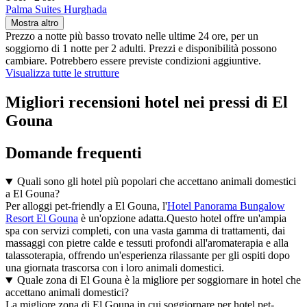
Palma Suites Hurghada
Mostra altro
Prezzo a notte più basso trovato nelle ultime 24 ore, per un
soggiorno di 1 notte per 2 adulti. Prezzi e disponibilità possono
cambiare. Potrebbero essere previste condizioni aggiuntive.
Visualizza tutte le strutture
Migliori recensioni hotel nei pressi di El
Gouna
Domande frequenti
Quali sono gli hotel più popolari che accettano animali domestici
a El Gouna?
Per alloggi pet-friendly a El Gouna, l'
Hotel Panorama Bungalow
Resort El Gouna
è un'opzione adatta.Questo hotel offre un'ampia
spa con servizi completi, con una vasta gamma di trattamenti, dai
massaggi con pietre calde e tessuti profondi all'aromaterapia e alla
talassoterapia, offrendo un'esperienza rilassante per gli ospiti dopo
una giornata trascorsa con i loro animali domestici.
Quale zona di El Gouna è la migliore per soggiornare in hotel che
accettano animali domestici?
La migliore zona di El Gouna in cui soggiornare per hotel pet-