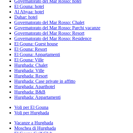
Governatorato del Mar Rosso: hotel
El Gouna: hotel
Al Ahyaa: hotel
Dahar: hotel
Governatorato del Mar Rosso: Chalet
Governatorato del Mar Rosso: Parchi vacanze
Governatorato del Mar Rosso: Resort
Governatorato del Mar Rosso: Residence
El Gouna: Guest house
El Gouna: Resort
El Gouna: Appartamenti
El Gouna: Ville
Hurghada: Chalet
Hurghada: Ville
Hurghada: Resort
Hurghada: Case private in affitto
Hurghada: Aparthotel
Hurghada: B&B
Hurghada: Appartamenti
Voli per El Gouna
Voli per Hurghada
Vacanze a Hurghada
Moschea di Hurghada