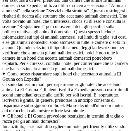
Per assicurarti di aver prenotato una camera che ammette animali
domestici su Expedia, utilizza i filtri di ricerca e seleziona "Animali
ammessi" nella sezione "Servizi della struttura". Questo restringerà i
risultati di ricerca alle strutture che accettano animali domestici. Una
volta trovato un hotel che ti interessa, clicca su di esso e consulta la
sezione "Regolamenti" per conoscere i dettagli specifici sulla
politica relativa agli animali domestici. Questa spesso include
informazioni sui tipi di animali ammessi, sui limiti di taglia, sui costi
e se gli animali domestici sono ammessi in tutte le camere o solo in
alcune. Quando selezioni il tipo di camera, leggi la descrizione per
verificare che ammetta gli animali domestici, poiché non tutte le
camere in un hotel che accetta animali domestici potrebbero
ospitarli. Per sicurezza, contatta l'hotel per confermare che la camera
che hai selezionato ammetta gli animali domestici.
Come posso risparmiare sugli hotel che accettano animali a El
Gouna con Expedia?
Ci sono tantissimi modi per risparmiare sugli hotel che accettano
animali a El Gouna. Gli utenti iscritti a Expedia possono usufruire di
sconti immediati grazie alle tariffe per soli iscritti. E, soprattutto,
iscriversi è gratis. In genere, prenotare in anticipo consente di
risparmiare sul soggiorno in hotel. Ma se decidi all'ultimo minuto,
dai un'occhiata alle nostre offerte last minute.
Gli hotel a El Gouna prevedono restrizioni in termini di taglia o
razza per gli animali domestici?
Innanzitutto, assicurati di scegliere un hotel pet-friendly utilizzando