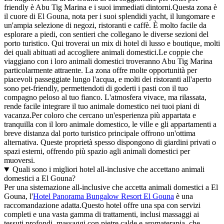
friendly è Abu Tig Marina e i suoi immediati dintorni.Questa zona è
il cuore di El Gouna, nota per i suoi splendidi yacht, il lungomare e
un'ampia selezione di negozi, ristoranti e caffè. È molto facile da
esplorare a piedi, con sentieri che collegano le diverse sezioni del
porto turistico. Qui troverai un mix di hotel di lusso e boutique, molti
dei quali abituati ad accogliere animali domestici.Le coppie che
viaggiano con i loro animali domestici troveranno Abu Tig Marina
particolarmente attraente. La zona offre molte opportunità per
piacevoli passeggiate lungo l'acqua, e molti dei ristoranti all'aperto
sono pet-friendly, permettendoti di goderti i pasti con il tuo
compagno peloso al tuo fianco. L'atmosfera vivace, ma rilassata,
rende facile integrare il tuo animale domestico nei tuoi piani di
vacanza.Per coloro che cercano un'esperienza più appartata e
tranquilla con il loro animale domestico, le ville e gli appartamenti a
breve distanza dal porto turistico principale offrono un'ottima
alternativa. Queste proprietà spesso dispongono di giardini privati o
spazi esterni, offrendo più spazio agli animali domestici per
muoversi.
Quali sono i migliori hotel all-inclusive che accettano animali
domestici a El Gouna?
Per una sistemazione all-inclusive che accetta animali domestici a El
Gouna, l'
Hotel Panorama Bungalow Resort El Gouna
è una
raccomandazione adatta.Questo hotel offre una spa con servizi
completi e una vasta gamma di trattamenti, inclusi massaggi ai
tessuti profondi, massaggi con pietre calde e aromaterapia, che