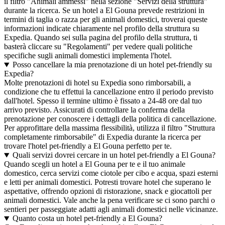
il filtro "Animali ammessi" nella sezione "Servizi della struttura"
durante la ricerca. Se un hotel a El Gouna prevede restrizioni in
termini di taglia o razza per gli animali domestici, troverai queste
informazioni indicate chiaramente nel profilo della struttura su
Expedia. Quando sei sulla pagina del profilo della struttura, ti
basterà cliccare su "Regolamenti" per vedere quali politiche
specifiche sugli animali domestici implementa l'hotel.
Posso cancellare la mia prenotazione di un hotel pet-friendly su
Expedia?
Molte prenotazioni di hotel su Expedia sono rimborsabili, a
condizione che tu effettui la cancellazione entro il periodo previsto
dall'hotel. Spesso il termine ultimo è fissato a 24-48 ore dal tuo
arrivo previsto. Assicurati di controllare la conferma della
prenotazione per conoscere i dettagli della politica di cancellazione.
Per approfittare della massima flessibilità, utilizza il filtro "Struttura
completamente rimborsabile" di Expedia durante la ricerca per
trovare l'hotel pet-friendly a El Gouna perfetto per te.
Quali servizi dovrei cercare in un hotel pet-friendly a El Gouna?
Quando scegli un hotel a El Gouna per te e il tuo animale
domestico, cerca servizi come ciotole per cibo e acqua, spazi esterni
e letti per animali domestici. Potresti trovare hotel che superano le
aspettative, offrendo opzioni di ristorazione, snack e giocattoli per
animali domestici. Vale anche la pena verificare se ci sono parchi o
sentieri per passeggiate adatti agli animali domestici nelle vicinanze.
Quanto costa un hotel pet-friendly a El Gouna?