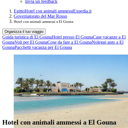
Invia un feedback
Egitto
Hotel con animali ammessi
Expedia.it
Governatorato del Mar Rosso
Hotel con animali ammessi a El Gouna
Organizza il tuo viaggio
Guida turistica di El Gouna
Hotel presso El Gouna
Case vacanze a El
Gouna
Voli per El Gouna
Cose da fare a El Gouna
Noleggi auto a El
Gouna
Pacchetti vacanza per El Gouna
Hotel con animali ammessi a El Gouna