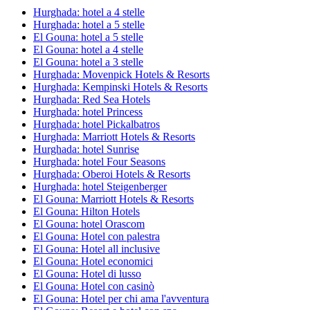
Hurghada: hotel a 4 stelle
Hurghada: hotel a 5 stelle
El Gouna: hotel a 5 stelle
El Gouna: hotel a 4 stelle
El Gouna: hotel a 3 stelle
Hurghada: Movenpick Hotels & Resorts
Hurghada: Kempinski Hotels & Resorts
Hurghada: Red Sea Hotels
Hurghada: hotel Princess
Hurghada: hotel Pickalbatros
Hurghada: Marriott Hotels & Resorts
Hurghada: hotel Sunrise
Hurghada: hotel Four Seasons
Hurghada: Oberoi Hotels & Resorts
Hurghada: hotel Steigenberger
El Gouna: Marriott Hotels & Resorts
El Gouna: Hilton Hotels
El Gouna: hotel Orascom
El Gouna: Hotel con palestra
El Gouna: Hotel all inclusive
El Gouna: Hotel economici
El Gouna: Hotel di lusso
El Gouna: Hotel con casinò
El Gouna: Hotel per chi ama l'avventura