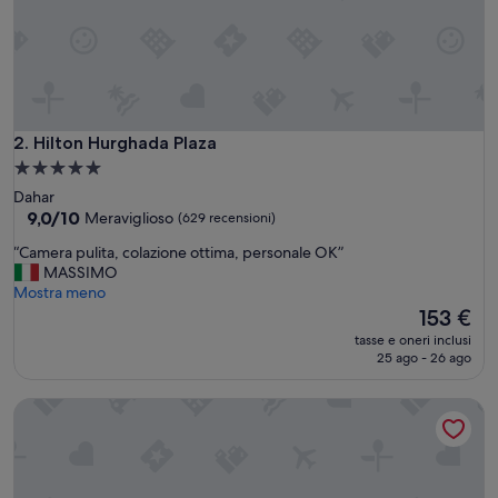
H
u
r
g
a
d
a
Hilton Hurghada Plaza
2. Hilton Hurghada Plaza
.
Struttura
H
a
Dahar
o
5.0
9.0
9,0/10
Meraviglioso
(629 recensioni)
t
su
stelle
e
“
“Camera pulita, colazione ottima, personale OK”
10,
l
C
MASSIMO
Meraviglioso,
m
a
Mostra meno
(629
o
m
Il
153 €
recensioni)
l
e
prezzo
t
tasse e oneri inclusi
r
attuale
25 ago - 26 ago
o
a
è
b
p
153 €
e
Redcon Suites
u
l
l
l
i
o
t
,
a