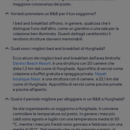
c
o
maggiore conoscenza del posto.
u
.
n
Vorresti prenotare un B&B per il tuo soggiorno?
B
i
u
a
I bed and breakfast offrono, in genere, qualcosa che li
f
s
distingue l'uno dall'altro, come un giardino o una sala per la
f
p
colazione ben illuminata. Questi dettagli caratteristici li
e
e
rendono strutture davvero memorabili.
t
t
r
Quali sono i migliori bed and breakfast di Hurghada?
t
i
i
c
Ecco alcuni dei migliori bed and breakfast dell'area limitrofa:
d
c
Davinci Beach Resort
: è una struttura con 20 camere che
a
o
dista 1,2 km dal cuore di Hurghada. Approfitta di servizi come
m
.
colazione a buffet gratuita e spiaggia privata.
Nayah
i
S
boutique Stays
: è una struttura con 6 camere, a 22,1 km dal
g
p
cuore di Hurghada. Approfitta di servizi come piscine private
l
i
e piscine all'aperto.
i
a
o
g
Qual è il periodo migliore per alloggiare in un B&B a Hurghada?
r
g
a
i
Se stai organizzando un soggiorno a Hurghada, ti conviene
r
a
controllare le temperature sul posto. In genere i mesi più
e
a
caldi sono agosto e luglio con una temperatura media di 30
.
2
°C, mentre i mesi più freddi sono gennaio e febbraio con una
L
0
media di 19 °C. Nel periodo che va da gennaio a marzo, la