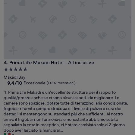
d
o
e
d
n
O
i
,
K
s
n
”
f
i
a
c
t
e
t
a
a
n
d
d
e
c
l
l
Prima Life Makadi Hotel - All inclusive
4. Prima Life Makadi Hotel - All inclusive
l
e
Struttura
a
a
a
m
Makadi Bay
n
5.0
9.4
i
9,4/10
Eccezionale
(1.007 recensioni)
r
su
a
stelle
o
“
“Il Prima Life Makadi è un'eccellente struttura per il rapporto
10,
s
o
I
qualità/prezzo anche se ci sono alcuni aspetti da migliorare. Le
Eccezionale,
c
m
l
camere sono spaziose, dotate tutte di terrazzino, aria condizionata,
(1.007
e
.
P
frigobar rifornito sempre di acqua e il livello di pulizia e cura dei
recensioni)
l
V
r
dettagli si mantengono su standard piú che sufficienti. Al nostro
t
e
i
arrivo il frigobar non funzionava e nonostante abbiamo subito
a
r
m
segnalato la cosa in reception, ci è stato cambiato solo al 3 giorno
.
y
a
dopo aver lasciato la mancia al...
C
k