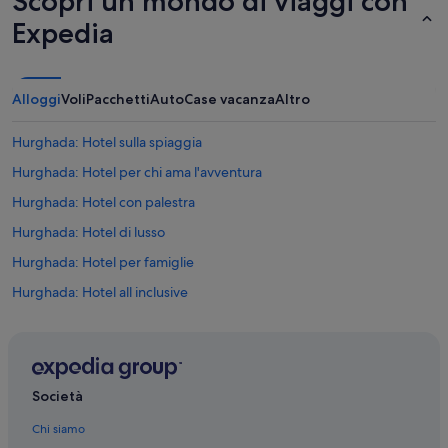
Scopri un mondo di viaggi con
e
b
Expedia
t
e
u
l
t
l
t
o
Alloggi
Voli
Pacchetti
Auto
Case vacanza
Altro
e
.
d
”
i
Hurghada: Hotel sulla spiaggia
t
Hurghada: Hotel per chi ama l'avventura
e
r
Hurghada: Hotel con palestra
r
a
Hurghada: Hotel di lusso
z
Hurghada: Hotel per famiglie
z
i
Hurghada: Hotel all inclusive
n
o
Hurghada: Hotel per golfisti
,
Hurghada: Hotel con animali ammessi
a
r
Hurghada: Hotel con casinò
i
Società
a
Hurghada: Hotel romantici
c
Chi siamo
Hurghada: Hotel economici
o