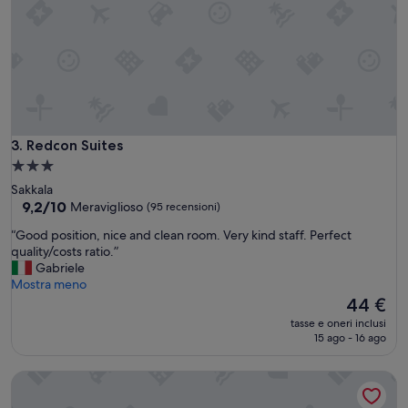
u
,
n
c
v
o
e
l
r
a
o
z
5
i
s
o
t
n
Redcon Suites
3. Redcon Suites
e
e
l
Struttura
o
l
a
Sakkala
t
e
3.0
9.2
9,2/10
Meraviglioso
(95 recensioni)
t
.
su
stelle
i
S
“
“Good position, nice and clean room. Very kind staff. Perfect
10,
m
o
G
quality/costs ratio.”
Meraviglioso,
a
n
o
Gabriele
(95
,
o
o
Mostra meno
recensioni)
p
m
d
Il
44 €
e
o
p
prezzo
r
tasse e oneri inclusi
l
o
attuale
15 ago - 16 ago
s
t
s
è
o
o
i
44 €
n
Prima Life Makadi Hotel - All inclusive
s
t
a
o
i
l