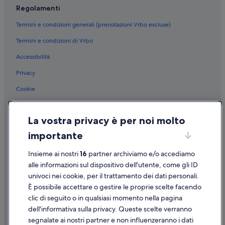
i
Regolamenti
Hurghada: Movenpick Hotels & Resorts
t
Termini e condizioni generali (prenotazioni Vrbo escluse)
o
Hurghada: hotel Four Seasons
s
Termini e condizioni di Vrbo
Hurghada: Kempinski Hotels & Resorts
e
m
Accessibilità
Hurghada: hotel Pickalbatros
p
r
Hurghada: Red Sea Hotels
Privacy
e
Hurghada: Marriott Hotels & Resorts
d
Cookie
i
Hurghada: Oberoi Hotels & Resorts
Condizioni per l'utilizzo
a
c
Hurghada: hotel Princess
La vostra privacy è per noi molto
Informazioni legali/Contatti
q
Hurghada: hotel Sunrise
u
importante
Linee guida sui contenuti e segnalazione dei contenuti
a
Governatorato del Mar Rosso: Chalet
e
Insieme ai nostri
16
partner archiviamo e/o accediamo
i
Supporto
Governatorato del Mar Rosso: Appartamenti
alle informazioni sul dispositivo dell'utente, come gli ID
l
univoci nei cookie, per il trattamento dei dati personali.
Governatorato del Mar Rosso: Parchi vacanze
Assistenza clienti
l
È possibile accettare o gestire le proprie scelte facendo
i
Governatorato del Mar Rosso: Ville
Contattaci
v
clic di seguito o in qualsiasi momento nella pagina
e
dell'informativa sulla privacy. Queste scelte verranno
Governatorato del Mar Rosso: Residence
Come cancellare un volo
l
segnalate ai nostri partner e non influenzeranno i dati
Governatorato del Mar Rosso: Resort
l