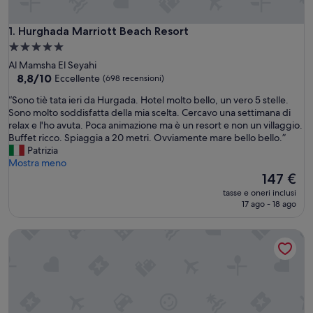
Hurghada Marriott Beach Resort
1. Hurghada Marriott Beach Resort
Struttura
a
Al Mamsha El Seyahi
5.0
8.8
8,8/10
Eccellente
(698 recensioni)
su
stelle
“
“Sono tiè tata ieri da Hurgada. Hotel molto bello, un vero 5 stelle.
10,
S
Sono molto soddisfatta della mia scelta. Cercavo una settimana di
Eccellente,
o
relax e l'ho avuta. Poca animazione ma è un resort e non un villaggio.
(698
n
Buffet ricco. Spiaggia a 20 metri. Ovviamente mare bello bello.”
recensioni)
o
Patrizia
t
Mostra meno
i
Il
147 €
è
prezzo
tasse e oneri inclusi
t
attuale
17 ago - 18 ago
a
è
t
147 €
Hilton Hurghada Plaza
a
i
e
r
i
d
a