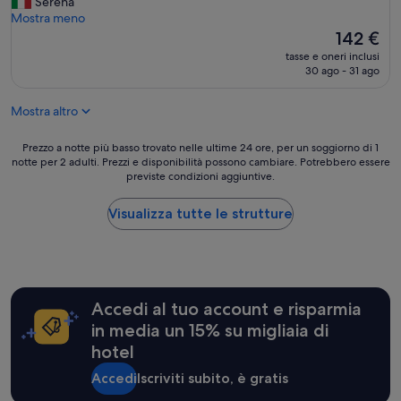
L
Serena
e
i
i
Mostra meno
r
n
f
Il
142 €
c
d
e
prezzo
a
s
tasse e oneri inclusi
M
attuale
v
30 ago - 31 ago
t
a
è
o
a
k
142 €
u
f
Mostra altro
a
n
f
d
a
.
i
Prezzo
Prezzo a notte più basso trovato nelle ultime 24 ore, per un soggiorno di 1
s
P
è
notte per 2 adulti. Prezzi e disponibilità possono cambiare. Potrebbero essere
a
e
e
previste condizioni aggiuntive.
u
notte
t
r
n
più
t
f
'
basso
Visualizza tutte le strutture
i
e
e
trovato
m
c
c
nelle
a
t
c
ultime
n
q
e
24
a
u
l
ore,
d
a
Accedi al tuo account e risparmia
l
per
i
l
e
un
r
in media un 15% su migliaia di
i
n
soggiorno
e
t
hotel
t
di
l
y
e
1
a
Accedi
Iscriviti subito, è gratis
/
s
notte
x
c