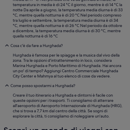
e
m
temperatura in media è di 24 °C il giorno, mentre è di 14 °C la
c
e
notte Da aprile a giugno, la temperatura media diurna è di 33
a
t
°C, mentre quella notturna è di 20 °C Nel periodo compreso
m
r
tra luglio e settembre, la temperatura media diurna è di 34
e
i
°C, mentre quella notturna è di 26 °C Nel periodo da ottobre
r
.
a dicembre, la temperatura media diurna è di 30 °C, mentre
e
O
quella notturna è di 16 °C
s
v
o
Cosa c'è da fare a Hurghada?
v
n
i
o
Hurghada è famosa per le spiagge e la musica dal vivo della
a
s
zona. Tra le opzioni d'intrattenimento in loco, considera
m
p
Marina Hurghada e Porto Marittimo di Hurghada. Hai ancora
e
a
un po' di tempo? Aggiungi Centro Commerciale Hurghada
n
z
City Center e Mahmya al tuo elenco di cose da vedere.
t
i
e
Come posso spostarmi a Hurghada?
o
m
s
a
Creare il tuo itinerario a Hurghada e dintorni è facile con
e
r
queste opzioni per i trasporti. Ti consigliamo di atterrare
,
e
all'aeroporto di Aeroporto Internazionale di Hurghada (HRG),
d
b
che si trova a 7,7 km dal centro della città. Se sogni di
o
e
esplorare la città, ti consigliamo di noleggiare un'auto.
t
l
a
l
t
o