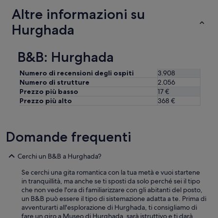
i
m
Altre informazioni su
t
a
à
è
Hurghada
/
u
p
n
r
r
B&B: Hurghada
e
e
z
s
z
Numero di recensioni degli ospiti
3.908
o
o
Numero di strutture
2.056
r
a
Prezzo più basso
17 €
t
n
Prezzo più alto
368 €
e
c
n
h
o
e
n
Domande frequenti
s
u
e
n
c
v
Cerchi un B&B a Hurghada?
i
i
s
l
Se cerchi una gita romantica con la tua metà e vuoi startene
o
l
in tranquillità, ma anche se ti sposti da solo perché sei il tipo
n
a
che non vede l'ora di familiarizzare con gli abitanti del posto,
o
g
un B&B può essere il tipo di sistemazione adatta a te. Prima di
a
g
avventurarti all'esplorazione di Hurghada, ti consigliamo di
l
i
fare un giro a Museo di Hurghada, sarà istruttivo e ti darà