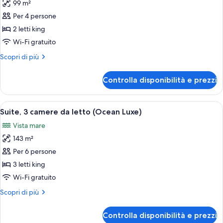
99 m²
(Ocean
le
Luxe)
Per 4 persone
foto
per
2 letti king
Suite,
Wi-Fi gratuito
2
Altri
Scopri di più
camere
dettagli
da
per
Controlla disponibilità e prezzi
Suite,
letto
2
(Luxe)
camere
Apri
Camera d'albergo moderna con un letto
8
da
Suite, 3 camere da letto (Ocean Luxe)
tutte
letto
Vista mare
(Luxe)
le
143 m²
foto
per
Per 6 persone
Suite,
3 letti king
3
Wi-Fi gratuito
camere
Altri
Scopri di più
da
dettagli
letto
per
Controlla disponibilità e prezzi
Suite,
(Ocean