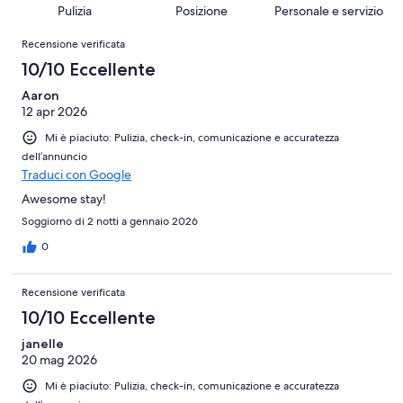
Terribile.
su
Pulizia
Posizione
Personale e servizio
recensioni
52
4657
Recensioni
su
Recensione verificata
recensioni
4657
10/10 Eccellente
recensioni
Aaron
12 apr 2026
Mi è piaciuto: Pulizia, check-in, comunicazione e accuratezza
dell’annuncio
Traduci con Google
Awesome stay!
Soggiorno di 2 notti a gennaio 2026
0
Recensione verificata
10/10 Eccellente
janelle
20 mag 2026
Mi è piaciuto: Pulizia, check-in, comunicazione e accuratezza