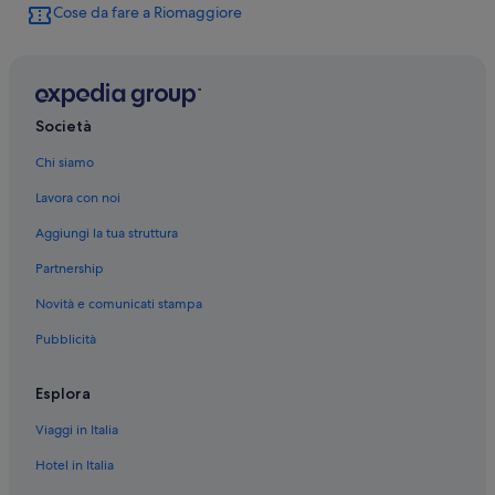
Cose da fare a Riomaggiore
Stazione di Riomaggiore: Complessi di appartamenti
Stazione di Riomaggiore: Affittacamere
Manarola: B&B
Manarola: Agriturismi
Società
Manarola: Appartamenti
Chi siamo
Via dell'Amore: Appartamenti
Lavora con noi
Via dell'Amore: B&B
Aggiungi la tua struttura
Via dell'Amore: Complessi di appartamenti
Partnership
Riomaggiore: Pensioni
Novità e comunicati stampa
Riomaggiore: Affittacamere
Pubblicità
Riomaggiore: Appartamenti
Riomaggiore: Guest house
Esplora
Riomaggiore: Resort
Viaggi in Italia
Riomaggiore: Ostelli
Hotel in Italia
Riomaggiore: Ryokan