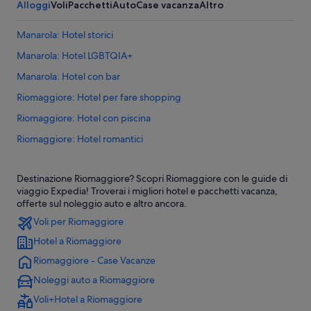
Alloggi
Voli
Pacchetti
Auto
Case vacanza
Altro
Manarola: Hotel storici
Manarola: Hotel LGBTQIA+
Manarola: Hotel con bar
Riomaggiore: Hotel per fare shopping
Riomaggiore: Hotel con piscina
Riomaggiore: Hotel romantici
Riomaggiore: Hotel storici
Destinazione Riomaggiore? Scopri Riomaggiore con le guide di
Riomaggiore: Hotel con bar
viaggio Expedia! Troverai i migliori hotel e pacchetti vacanza,
Riomaggiore: Hotel per famiglie
offerte sul noleggio auto e altro ancora.
Voli per Riomaggiore
Riomaggiore: Hotel di lusso
Hotel a Riomaggiore
Riomaggiore: Hotel per chi ama l'avventura
Riomaggiore - Case Vacanze
Riomaggiore: Hotel sulla spiaggia
Noleggi auto a Riomaggiore
Riomaggiore: Hotel economici
Voli+Hotel a Riomaggiore
Riomaggiore: Resort e hotel con spa