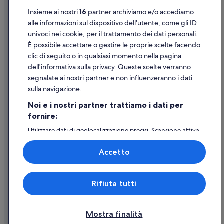
Insieme ai nostri
16
partner archiviamo e/o accediamo
Stazione di Riomaggiore: hotel nelle vicinanze
Supporto
alle informazioni sul dispositivo dell'utente, come gli ID
Riomaggiore: hotel
univoci nei cookie, per il trattamento dei dati personali.
Assistenza clienti
Castello di Riomaggiore: hotel nelle vicinanze
È possibile accettare o gestire le proprie scelte facendo
Contattaci
clic di seguito o in qualsiasi momento nella pagina
Presepe di Manarola: hotel nelle vicinanze
dell'informativa sulla privacy. Queste scelte verranno
Come cancellare un volo
Chiesa di San Lorenzo: hotel nelle vicinanze
segnalate ai nostri partner e non influenzeranno i dati
Come modificare la prenotazione di un hotel o una casa vacanze
Via dell'Amore: hotel a 5 stelle
sulla navigazione.
Tempistiche per i rimborsi
Manarola: hotel a 2 stelle
Noi e i nostri partner trattiamo i dati per
fornire:
Utilizzare un coupon Expedia
Manarola: hotel a 3 stelle
Utilizzare dati di geolocalizzazione precisi. Scansione attiva
Riomaggiore: hotel a 3 stelle
Documenti per i viaggi internazionali
delle caratteristiche del dispositivo ai fini
Riomaggiore: hotel a 4 stelle
dell’identificazione. Archiviare informazioni su dispositivo
Accetto
e/o accedervi. Pubblicità e contenuti personalizzati,
Riomaggiore: hotel a 5 stelle
misurazione delle prestazioni dei contenuti e degli
annunci, ricerche sul pubblico, sviluppo di servizi.
Expedia, Inc. non è responsabile dei contenuti di siti esterni.
Rifiuta tutti
Elenco dei partner (fornitori)
© 2026 Expedia, Inc., una società di Expedia Group. Tutti i diritti riservati.
Expedia e il logo di Expedia sono marchi registrati o marchi di Expedia,
Inc.
Mostra finalità