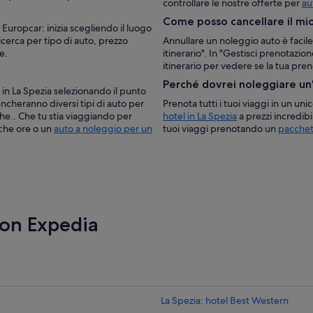
controllare le nostre offerte per
au
Come posso cancellare il mi
Europcar: inizia scegliendo il luogo
i ricerca per tipo di auto, prezzo
Annullare un noleggio auto è facile
e.
itinerario". In "Gestisci prenotazione
itinerario per vedere se la tua pr
Perché dovrei noleggiare un
 in La Spezia selezionando il punto
lencheranno diversi tipi di auto per
Prenota tutti i tuoi viaggi in un un
he.. Che tu stia viaggiando per
hotel in La Spezia
a prezzi incredib
oche ore o un
auto a noleggio per un
tuoi viaggi prenotando un
pacchet
con Expedia
La Spezia: hotel Best Western