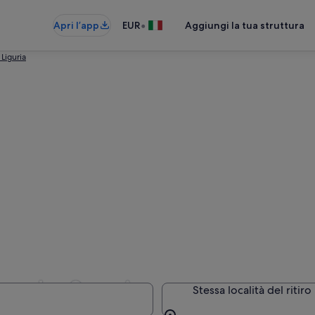
•
Apri l’app
EUR
Aggiungi la tua struttura
Liguria
 a La Spezia
Stessa località del ritiro