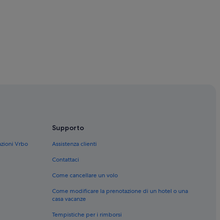
Supporto
azioni Vrbo
Assistenza clienti
s
Contattaci
Come cancellare un volo
Come modificare la prenotazione di un hotel o una
casa vacanze
Tempistiche per i rimborsi