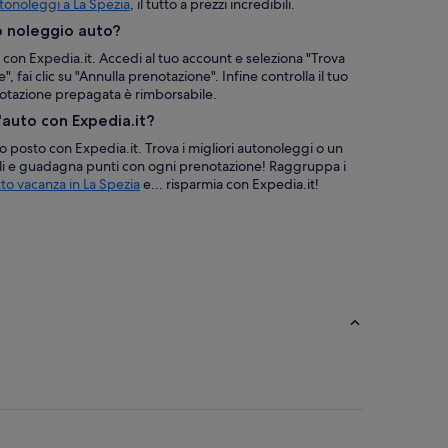
tonoleggi a La Spezia
, il tutto a prezzi incredibili.
o noleggio auto?
 con Expedia.it. Accedi al tuo account e seleziona "Trova
", fai clic su "Annulla prenotazione". Infine controlla il tuo
enotazione prepagata è rimborsabile.
'auto con Expedia.it?
ico posto con Expedia.it. Trova i migliori autonoleggi o un
ili e guadagna punti con ogni prenotazione! Raggruppa i
to vacanza in La Spezia
e... risparmia con Expedia.it!