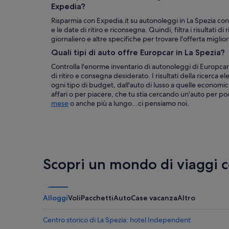
Expedia?
Risparmia con Expedia.it su autonoleggi in La Spezia con 
e le date di ritiro e riconsegna. Quindi, filtra i risultati d
giornaliero e altre specifiche per trovare l'offerta miglior
Quali tipi di auto offre Europcar in La Spezia?
Controlla l'enorme inventario di autonoleggi di Europcar
di ritiro e consegna desiderato. I risultati della ricerca e
ogni tipo di budget, dall'auto di lusso a quelle economic
affari o per piacere, che tu stia cercando un'auto per p
mese
o anche più a lungo...ci pensiamo noi.
Scopri un mondo di viaggi 
Alloggi
Voli
Pacchetti
Auto
Case vacanza
Altro
Centro storico di La Spezia: hotel Independent