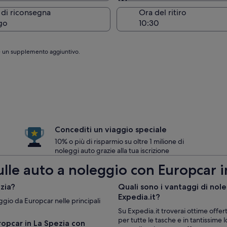
Stessa località del ritiro
 di riconsegna
Ora del ritiro
go
are un supplemento aggiuntivo.
Concediti un viaggio speciale
10% o più di risparmio su oltre 1 milione di
noleggi auto grazie alla tua iscrizione
ulle auto a noleggio con Europcar i
ezia?
Quali sono i vantaggi di nol
Expedia.it?
leggio da Europcar nelle principali
Su Expedia.it troverai ottime offer
per tutte le tasche e in tantissime l
ropcar in La Spezia con