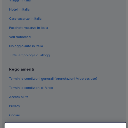
Viaggi in Italia
La Spezia: Hotel con bar
Hotel in Italia
La Spezia: Hotel sulla spiaggia
Case vacanze in Italia
La Spezia: Hotel sulla neve
Pacchetti vacanza in Italia
La Spezia: Hotel con palestra
Voli domestici
La Spezia: Hotel con animali ammessi
Noleggio auto in Italia
La Spezia: Hotel storici
Tutte le tipologie di alloggi
La Spezia: Hotel per famiglie
La Spezia: Hotel per golfisti
Regolamenti
La Spezia: Hotel per fare shopping
Termini e condizioni generali (prenotazioni Vrbo escluse)
La Spezia: Hotel romantici
Termini e condizioni di Vrbo
La Spezia: Hotel con casinò
Accessibilità
La Spezia: Hotel con bar
Privacy
La Spezia: Hotel con palestra
Cookie
La Spezia: Hotel con Wi-Fi
Condizioni per l'utilizzo
Centro storico di La Spezia: Resort e hotel con spa