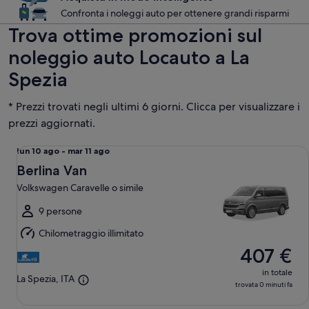
Confronta i noleggi auto per ottenere grandi risparmi
Trova ottime promozioni sul
noleggio auto Locauto a La
Spezia
* Prezzi trovati negli ultimi 6 giorni. Clicca per visualizzare i
prezzi aggiornati.
Berlina Van Volkswagen Caravelle o simile
Da
lun 10 ago - mar 11 ago
lun
Berlina Van
10
Volkswagen Caravelle o simile
ago
a
9 persone
mar
Chilometraggio illimitato
11
407 €
ago
in totale
La Spezia, ITA
trovata 0 minuti fa