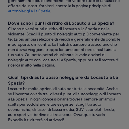
generalmente più economiche. Per vedere tutte le fantastiche
offerte dei nostri fornitori, controlla la pagina principale di
autonoleggi a La Spezia
.
Dove sono i punti di ritiro di Locauto a La Spezia?
Ci sono diversi punti di ritiro di Locauto a La Spezia o nelle
vicinanze. Scegli il punto di noleggio auto più conveniente per
te. La più ampia selezione di veicoli è generalmente disponibile
in aeroporto o in centro. Le filiali di quartiere ti assicurano che
non dovrai viaggiare troppo lontano per ritirare e restituire la
tua auto. Qui sotto potrai visualizzare le varie opzioni di
noleggio auto con Locauto a La Spezia, oppure usa il motore di
ricerca in alto nella pagina.
Quali tipi di auto posso noleggiare da Locauto a La
Spezia?
Locauto ha molte opzioni di auto per tutte le necessità. Anche
se l'inventario varia tra i diversi punti di autonoleggio di Locauto
a La Spezia, in ogni concessionaria troverai sempre un'ampia
scelta per soddisfare le tue esigenze. Scegli tra auto
economiche, di lusso, di fascia media, SUV, cabriolet, ibride,
auto sportive, berline e altro ancora. Ovunque tu vada,
Expedia.it ti aiuterà ad arrivarci!