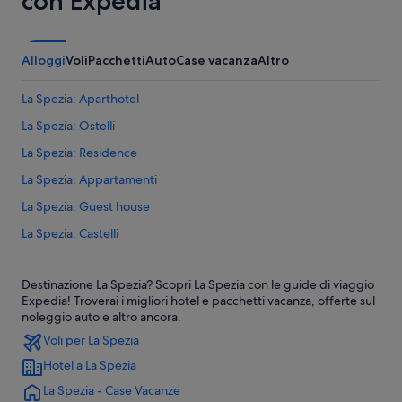
con Expedia
Alloggi
Voli
Pacchetti
Auto
Case vacanza
Altro
La Spezia: Aparthotel
La Spezia: Ostelli
La Spezia: Residence
La Spezia: Appartamenti
La Spezia: Guest house
La Spezia: Castelli
La Spezia: Case private in affitto
Destinazione La Spezia? Scopri La Spezia con le guide di viaggio
La Spezia: Guest house
Expedia! Troverai i migliori hotel e pacchetti vacanza, offerte sul
La Spezia: Pensioni
noleggio auto e altro ancora.
Voli per La Spezia
La Spezia: Case rurali
Hotel a La Spezia
La Spezia: B&B
La Spezia - Case Vacanze
La Spezia: Appartamenti