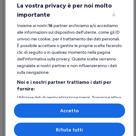
La vostra privacy è per noi molto
Informazioni legali/Contatti
Centro storico di La Spezia: Hotel per chi ama l'avventura
importante
Linee guida sui contenuti e segnalazione dei contenuti
Centro storico di La Spezia: Hotel con bar
Insieme ai nostri
16
partner archiviamo e/o accediamo
Centro storico di La Spezia: Hotel all inclusive
Supporto
alle informazioni sul dispositivo dell'utente, come gli ID
Centro storico di La Spezia: Hotel di lusso
univoci nei cookie, per il trattamento dei dati personali.
Assistenza clienti
Centro storico di La Spezia: hotel a 4 stelle
È possibile accettare o gestire le proprie scelte facendo
Contattaci
clic di seguito o in qualsiasi momento nella pagina
La Spezia: hotel a 3 stelle
dell'informativa sulla privacy. Queste scelte verranno
Come cancellare un volo
La Spezia: hotel a 2 stelle
segnalate ai nostri partner e non influenzeranno i dati
Come modificare la prenotazione di un hotel o una casa vacanze
La Spezia: hotel a 5 stelle
sulla navigazione.
Tempistiche per i rimborsi
La Spezia: NH Hotels
Noi e i nostri partner trattiamo i dati per
fornire:
Utilizzare un coupon Expedia
Utilizzare dati di geolocalizzazione precisi. Scansione attiva
Documenti per i viaggi internazionali
delle caratteristiche del dispositivo ai fini
dell’identificazione. Archiviare informazioni su dispositivo
Accetto
e/o accedervi. Pubblicità e contenuti personalizzati,
misurazione delle prestazioni dei contenuti e degli
annunci, ricerche sul pubblico, sviluppo di servizi.
Expedia, Inc. non è responsabile dei contenuti di siti esterni.
Rifiuta tutti
Elenco dei partner (fornitori)
© 2026 Expedia, Inc., una società di Expedia Group. Tutti i diritti riservati.