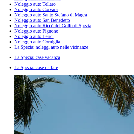
Noleggio auto Tellaro
Noleggio auto Corvara
Noleggio auto Santo Stefano di Magra
Noleggio auto San Benedetto
Noleggio auto Riccò del Golfo di Spezia
Noleggio auto Pignone
Noleggio auto Lerici
Noleggio auto Corniglia
La Spezia: noleggi auto nelle vicinanze
La Spezia: case vacanza
La Spezia: cose da fare