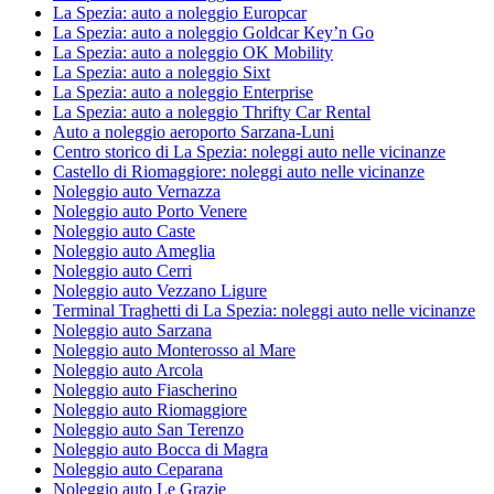
La Spezia: auto a noleggio Europcar
La Spezia: auto a noleggio Goldcar Key’n Go
La Spezia: auto a noleggio OK Mobility
La Spezia: auto a noleggio Sixt
La Spezia: auto a noleggio Enterprise
La Spezia: auto a noleggio Thrifty Car Rental
Auto a noleggio aeroporto Sarzana-Luni
Centro storico di La Spezia: noleggi auto nelle vicinanze
Castello di Riomaggiore: noleggi auto nelle vicinanze
Noleggio auto Vernazza
Noleggio auto Porto Venere
Noleggio auto Caste
Noleggio auto Ameglia
Noleggio auto Cerri
Noleggio auto Vezzano Ligure
Terminal Traghetti di La Spezia: noleggi auto nelle vicinanze
Noleggio auto Sarzana
Noleggio auto Monterosso al Mare
Noleggio auto Arcola
Noleggio auto Fiascherino
Noleggio auto Riomaggiore
Noleggio auto San Terenzo
Noleggio auto Bocca di Magra
Noleggio auto Ceparana
Noleggio auto Le Grazie