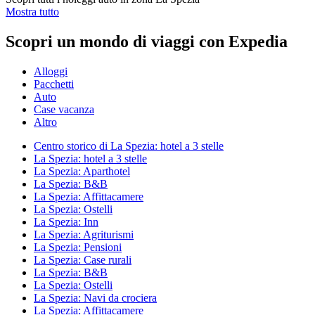
Mostra tutto
Scopri un mondo di viaggi con Expedia
Alloggi
Pacchetti
Auto
Case vacanza
Altro
Centro storico di La Spezia: hotel a 3 stelle
La Spezia: hotel a 3 stelle
La Spezia: Aparthotel
La Spezia: B&B
La Spezia: Affittacamere
La Spezia: Ostelli
La Spezia: Inn
La Spezia: Agriturismi
La Spezia: Pensioni
La Spezia: Case rurali
La Spezia: B&B
La Spezia: Ostelli
La Spezia: Navi da crociera
La Spezia: Affittacamere