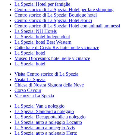
La Spezia: Hotel per famiglie
Centro storico di La Spezia: Hotel per fare shopping
Centro storico di La Spezia: Boutique hotel
Centro storico di La Spezia: Hotel storici
Centro storico di La Spezia: Hotel con animali ammessi
La Spezia: NH Hotels
La Spezia: hotel Independent
La Spezia: hotel Best Western
Cattedrale di Cristo Re: hotel nelle vicinanze
La Spezia: hotel
Museo Diocesano: hotel nelle vicinanze
La Spezia: hotel
Visita Centro storico di La Spezia
Visita La Spezia
Chiesa di Nostra Signora della Neve
Corso Cavour
Vacanze a La Spezia
La Spezia: Van a noleggio
La Spezia: Standard a noleggio
La Spezia: Decappottabile a noleggio
La Spezia: auto a noleggio Locauto
La Spezia: auto a noleggio Avis
La Spezia: auto a noleggio Hertz