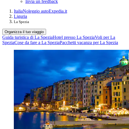
Invia un feedback
Italia
Noleggio auto
Expedia.it
Liguria
La Spezia
Organizza il tuo viaggio
Guida turistica di La Spezia
Hotel presso La Spezia
Voli per La
Spezia
Cose da fare a La Spezia
Pacchetti vacanza per La Spezia