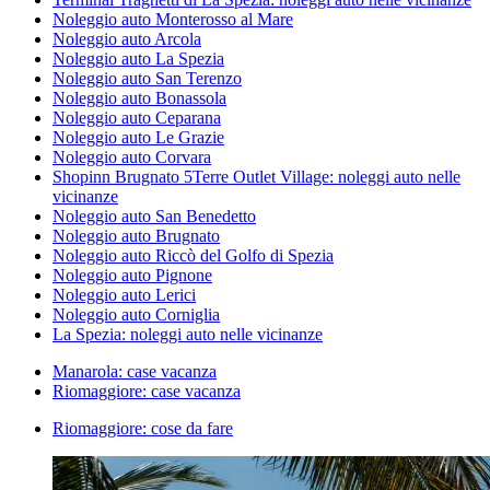
Noleggio auto Monterosso al Mare
Noleggio auto Arcola
Noleggio auto La Spezia
Noleggio auto San Terenzo
Noleggio auto Bonassola
Noleggio auto Ceparana
Noleggio auto Le Grazie
Noleggio auto Corvara
Shopinn Brugnato 5Terre Outlet Village: noleggi auto nelle
vicinanze
Noleggio auto San Benedetto
Noleggio auto Brugnato
Noleggio auto Riccò del Golfo di Spezia
Noleggio auto Pignone
Noleggio auto Lerici
Noleggio auto Corniglia
La Spezia: noleggi auto nelle vicinanze
Manarola: case vacanza
Riomaggiore: case vacanza
Riomaggiore: cose da fare