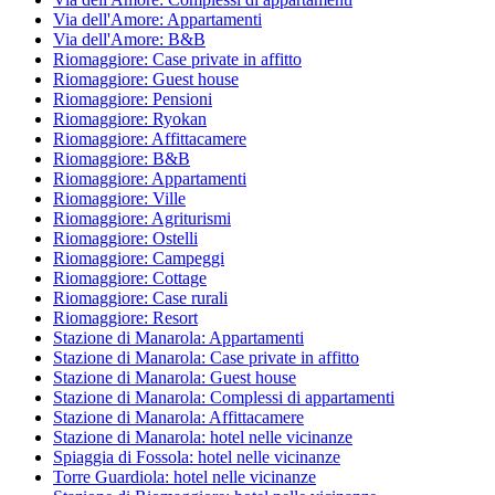
Via dell'Amore: Appartamenti
Via dell'Amore: B&B
Riomaggiore: Case private in affitto
Riomaggiore: Guest house
Riomaggiore: Pensioni
Riomaggiore: Ryokan
Riomaggiore: Affittacamere
Riomaggiore: B&B
Riomaggiore: Appartamenti
Riomaggiore: Ville
Riomaggiore: Agriturismi
Riomaggiore: Ostelli
Riomaggiore: Campeggi
Riomaggiore: Cottage
Riomaggiore: Case rurali
Riomaggiore: Resort
Stazione di Manarola: Appartamenti
Stazione di Manarola: Case private in affitto
Stazione di Manarola: Guest house
Stazione di Manarola: Complessi di appartamenti
Stazione di Manarola: Affittacamere
Stazione di Manarola: hotel nelle vicinanze
Spiaggia di Fossola: hotel nelle vicinanze
Torre Guardiola: hotel nelle vicinanze