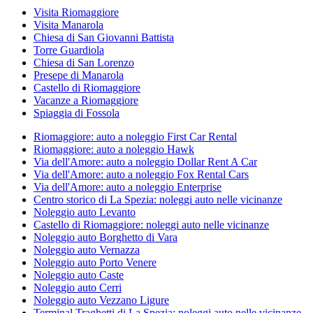
Visita Riomaggiore
Visita Manarola
Chiesa di San Giovanni Battista
Torre Guardiola
Chiesa di San Lorenzo
Presepe di Manarola
Castello di Riomaggiore
Vacanze a Riomaggiore
Spiaggia di Fossola
Riomaggiore: auto a noleggio First Car Rental
Riomaggiore: auto a noleggio Hawk
Via dell'Amore: auto a noleggio Dollar Rent A Car
Via dell'Amore: auto a noleggio Fox Rental Cars
Via dell'Amore: auto a noleggio Enterprise
Centro storico di La Spezia: noleggi auto nelle vicinanze
Noleggio auto Levanto
Castello di Riomaggiore: noleggi auto nelle vicinanze
Noleggio auto Borghetto di Vara
Noleggio auto Vernazza
Noleggio auto Porto Venere
Noleggio auto Caste
Noleggio auto Cerri
Noleggio auto Vezzano Ligure
Terminal Traghetti di La Spezia: noleggi auto nelle vicinanze