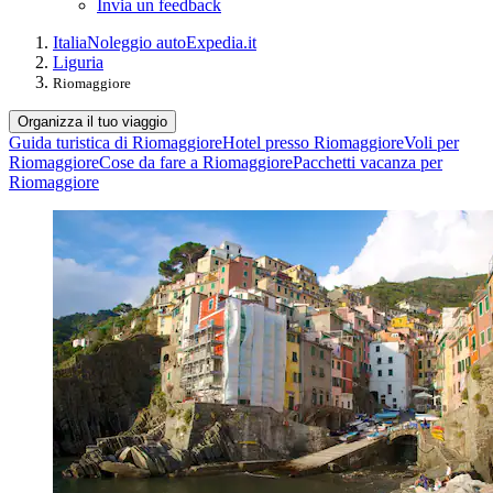
Invia un feedback
Italia
Noleggio auto
Expedia.it
Liguria
Riomaggiore
Organizza il tuo viaggio
Guida turistica di Riomaggiore
Hotel presso Riomaggiore
Voli per
Riomaggiore
Cose da fare a Riomaggiore
Pacchetti vacanza per
Riomaggiore