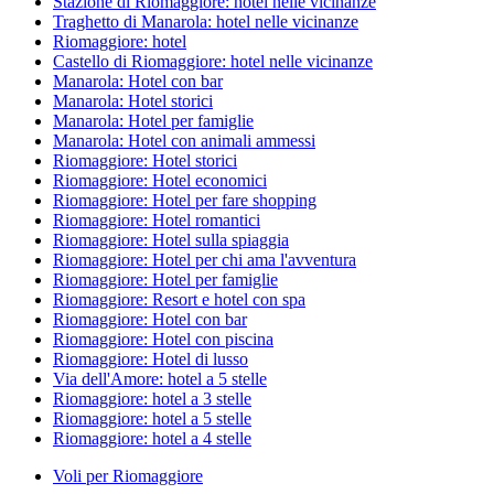
Stazione di Riomaggiore: hotel nelle vicinanze
Traghetto di Manarola: hotel nelle vicinanze
Riomaggiore: hotel
Castello di Riomaggiore: hotel nelle vicinanze
Manarola: Hotel con bar
Manarola: Hotel storici
Manarola: Hotel per famiglie
Manarola: Hotel con animali ammessi
Riomaggiore: Hotel storici
Riomaggiore: Hotel economici
Riomaggiore: Hotel per fare shopping
Riomaggiore: Hotel romantici
Riomaggiore: Hotel sulla spiaggia
Riomaggiore: Hotel per chi ama l'avventura
Riomaggiore: Hotel per famiglie
Riomaggiore: Resort e hotel con spa
Riomaggiore: Hotel con bar
Riomaggiore: Hotel con piscina
Riomaggiore: Hotel di lusso
Via dell'Amore: hotel a 5 stelle
Riomaggiore: hotel a 3 stelle
Riomaggiore: hotel a 5 stelle
Riomaggiore: hotel a 4 stelle
Voli per Riomaggiore