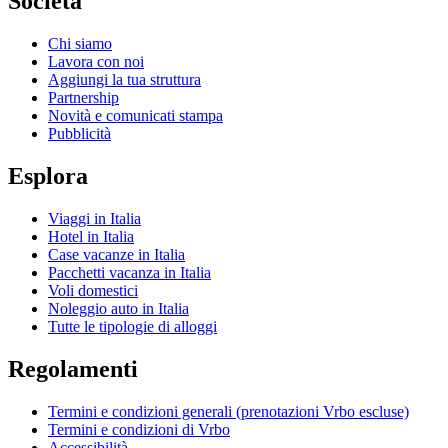
Società
Chi siamo
Lavora con noi
Aggiungi la tua struttura
Partnership
Novità e comunicati stampa
Pubblicità
Esplora
Viaggi in Italia
Hotel in Italia
Case vacanze in Italia
Pacchetti vacanza in Italia
Voli domestici
Noleggio auto in Italia
Tutte le tipologie di alloggi
Regolamenti
Termini e condizioni generali (prenotazioni Vrbo escluse)
Termini e condizioni di Vrbo
Accessibilità