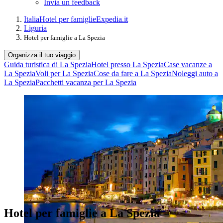
Invia un feedback
Italia
Hotel per famiglie
Expedia.it
Liguria
Hotel per famiglie a La Spezia
Organizza il tuo viaggio
Guida turistica di La Spezia
Hotel presso La Spezia
Case vacanze a
La Spezia
Voli per La Spezia
Cose da fare a La Spezia
Noleggi auto a
La Spezia
Pacchetti vacanza per La Spezia
Hotel per famiglie a La Spezia