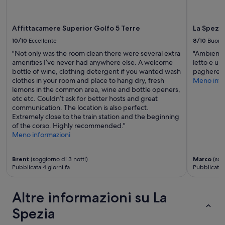
Affittacamere Superior Golfo 5 Terre
La Spezia
10/10
Eccellente
8/10
Buono
"Not only was the room clean there were several extra
"Ambiente 
amenities I’ve never had anywhere else. A welcome
letto e un
bottle of wine, clothing detergent if you wanted wash
pagherete 
clothes in your room and place to hang dry, fresh
Meno info
lemons in the common area, wine and bottle openers,
etc etc. Couldn’t ask for better hosts and great
communication. The location is also perfect.
Extremely close to the train station and the beginning
of the corso. Highly recommended."
Meno informazioni
Brent
(soggiorno di 3 notti)
Marco
(sogg
Pubblicata 4 giorni fa
Pubblicata 
Altre informazioni su La
Spezia