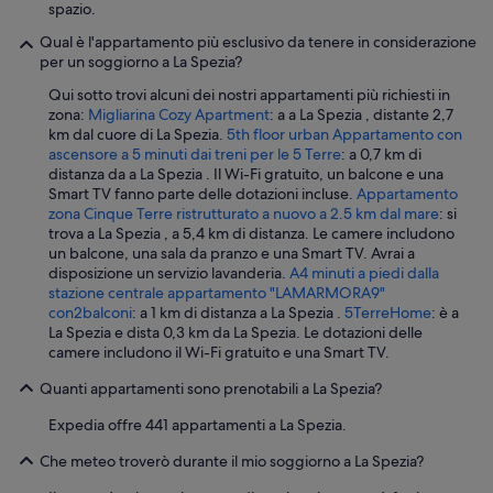
spazio.
Qual è l'appartamento più esclusivo da tenere in considerazione
per un soggiorno a La Spezia?
Qui sotto trovi alcuni dei nostri appartamenti più richiesti in
zona:
Migliarina Cozy Apartment
: a a La Spezia , distante 2,7
km dal cuore di La Spezia.
5th floor urban Appartamento con
ascensore a 5 minuti dai treni per le 5 Terre
: a 0,7 km di
distanza da a La Spezia . Il Wi-Fi gratuito, un balcone e una
Smart TV fanno parte delle dotazioni incluse.
Appartamento
zona Cinque Terre ristrutturato a nuovo a 2.5 km dal mare
: si
trova a La Spezia , a 5,4 km di distanza. Le camere includono
un balcone, una sala da pranzo e una Smart TV. Avrai a
disposizione un servizio lavanderia.
A4 minuti a piedi dalla
stazione centrale appartamento "LAMARMORA9"
con2balconi
: a 1 km di distanza a La Spezia .
5TerreHome
: è a
La Spezia e dista 0,3 km da La Spezia. Le dotazioni delle
camere includono il Wi-Fi gratuito e una Smart TV.
Quanti appartamenti sono prenotabili a La Spezia?
Expedia offre 441 appartamenti a La Spezia.
Che meteo troverò durante il mio soggiorno a La Spezia?