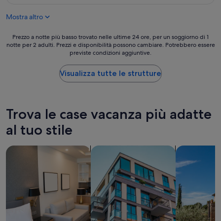
è
i
104 €
n
Mostra altro
m
e
Prezzo
j
Prezzo a notte più basso trovato nelle ultime 24 ore, per un soggiorno di 1
notte per 2 adulti. Prezzi e disponibilità possono cambiare. Potrebbero essere
a
o
previste condizioni aggiuntive.
notte
r
più
a
basso
b
Visualizza tutte le strutture
trovato
l
nelle
e
ultime
s
24
.
Trova le case vacanza più adatte
ore,
”
per
al tuo stile
un
soggiorno
cerca aparthotel
cerca appartamenti
cerca ville
di
1
notte
per
2
adulti.
Prezzi
e