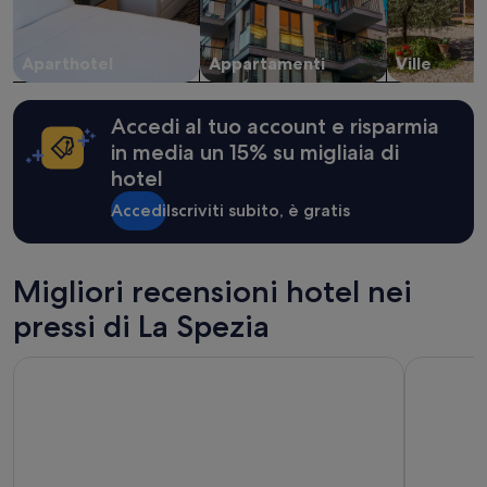
disponibilità
possono
cambiare.
Aparthotel
Appartamenti
Ville
Potrebbero
essere
previste
condizioni
Accedi al tuo account e risparmia
aggiuntive.
in media un 15% su migliaia di
hotel
Accedi
Iscriviti subito, è gratis
Migliori recensioni hotel nei
pressi di La Spezia
Affittacamere Superior Golfo 5 Terre
La Spezia b