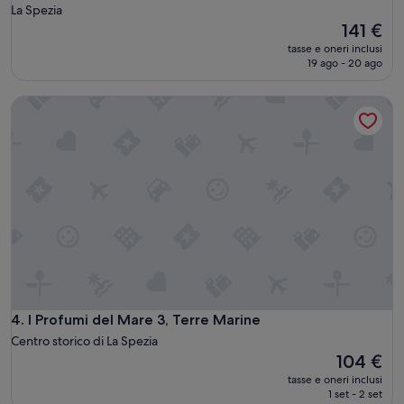
a
La Spezia
t
Il
141 €
e
prezzo
tasse e oneri inclusi
n
attuale
19 ago - 20 ago
c
è
i
141 €
ó
I Profumi del Mare 3, Terre Marine
n
y
l
a
s
i
n
s
t
a
l
a
c
I Profumi del Mare 3, Terre Marine
4. I Profumi del Mare 3, Terre Marine
i
Centro storico di La Spezia
o
Il
n
104 €
prezzo
e
tasse e oneri inclusi
attuale
s
1 set - 2 set