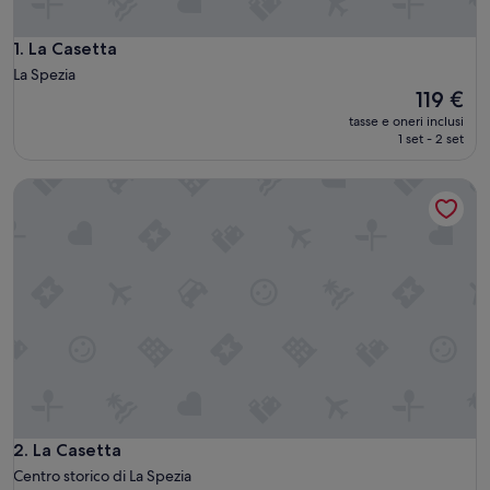
La Casetta
1. La Casetta
La Spezia
Il
119 €
prezzo
tasse e oneri inclusi
attuale
1 set - 2 set
è
119 €
La Casetta
La Casetta
2. La Casetta
Centro storico di La Spezia