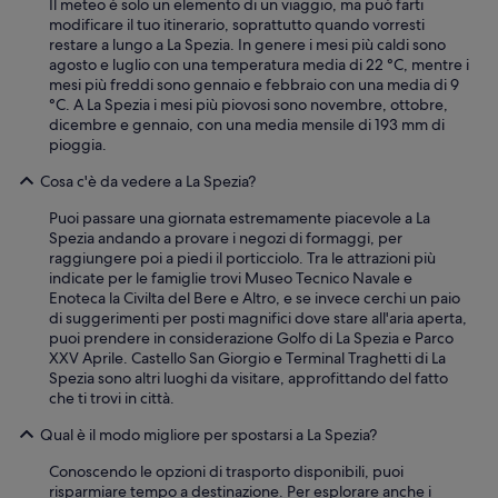
Il meteo è solo un elemento di un viaggio, ma può farti
modificare il tuo itinerario, soprattutto quando vorresti
restare a lungo a La Spezia. In genere i mesi più caldi sono
agosto e luglio con una temperatura media di 22 °C, mentre i
mesi più freddi sono gennaio e febbraio con una media di 9
°C. A La Spezia i mesi più piovosi sono novembre, ottobre,
dicembre e gennaio, con una media mensile di 193 mm di
pioggia.
Cosa c'è da vedere a La Spezia?
Puoi passare una giornata estremamente piacevole a La
Spezia andando a provare i negozi di formaggi, per
raggiungere poi a piedi il porticciolo. Tra le attrazioni più
indicate per le famiglie trovi Museo Tecnico Navale e
Enoteca la Civilta del Bere e Altro, e se invece cerchi un paio
di suggerimenti per posti magnifici dove stare all'aria aperta,
puoi prendere in considerazione Golfo di La Spezia e Parco
XXV Aprile. Castello San Giorgio e Terminal Traghetti di La
Spezia sono altri luoghi da visitare, approfittando del fatto
che ti trovi in città.
Qual è il modo migliore per spostarsi a La Spezia?
Conoscendo le opzioni di trasporto disponibili, puoi
risparmiare tempo a destinazione. Per esplorare anche i