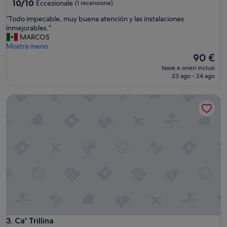
10.0
10/10
Eccezionale
(1 recensione)
su
“
“Todo impecable, muy buena atención y las instalaciones
10,
T
inmejorables.”
Eccezionale,
o
MARCOS
(1
d
Mostra meno
recensione)
o
Il
90 €
i
prezzo
tasse e oneri inclusi
m
attuale
23 ago - 24 ago
p
è
e
90 €
Ca' Trillina
c
a
b
l
e
,
m
u
y
b
u
e
n
a
Ca' Trillina
3. Ca' Trillina