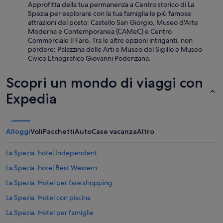
Approfitta della tua permanenza a Centro storico di La
p
o
Spezia per esplorare con la tua famiglia le più famose
o
e
attrazioni del posto: Castello San Giorgio, Museo d'Arte
n
1
Moderna e Contemporanea (CAMeC) e Centro
i
c
Commerciale Il Faro. Tra le altre opzioni intriganti, non
b
a
perdere: Palazzina delle Arti e Museo del Sigillo e Museo
i
p
Civico Etnografico Giovanni Podenzana.
l
p
e
u
Scopri un mondo di viaggi con
.
c
P
c
Expedia
u
i
l
n
i
o
z
.
Alloggi
Voli
Pacchetti
Auto
Case vacanza
Altro
i
P
a
a
e
r
La Spezia: hotel Independent
c
c
La Spezia: hotel Best Western
a
h
m
e
La Spezia: Hotel per fare shopping
e
g
r
g
La Spezia: Hotel con piscina
e
i
La Spezia: Hotel per famiglie
c
o
o