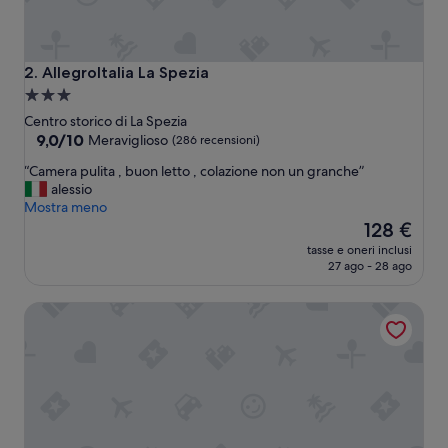
AllegroItalia La Spezia
2. AllegroItalia La Spezia
Struttura
a
Centro storico di La Spezia
3.0
9.0
9,0/10
Meraviglioso
(286 recensioni)
su
stelle
“
“Camera pulita , buon letto , colazione non un granche”
10,
C
alessio
Meraviglioso,
a
Mostra meno
(286
m
Il
128 €
recensioni)
e
prezzo
tasse e oneri inclusi
r
attuale
27 ago - 28 ago
a
è
p
128 €
Affittacamere Casa Danè
u
l
i
t
a
,
b
u