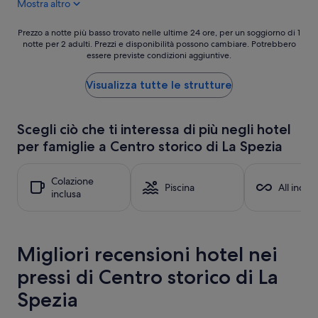
Mostra altro
t
i
o
e
m
Prezzo
n
Prezzo a notte più basso trovato nelle ultime 24 ore, per un soggiorno di 1
o
notte per 2 adulti. Prezzi e disponibilità possono cambiare. Potrebbero
a
t
essere previste condizioni aggiuntive.
l
notte
e
t
più
a
o
basso
s
Visualizza tutte le strutture
s
trovato
c
o
nelle
e
d
ultime
n
Scegli ciò che ti interessa di più negli hotel
d
24
s
per famiglie a Centro storico di La Spezia
i
ore,
o
s
per
r
f
un
e
Colazione
a
soggiorno
,
Piscina
All inclus
inclusa
t
di
c
t
1
o
o
notte
l
d
per
a
e
Migliori recensioni hotel nei
2
z
l
adulti.
i
pressi di Centro storico di La
s
Prezzi
o
o
e
n
Spezia
g
disponibilità
e
g
possono
n