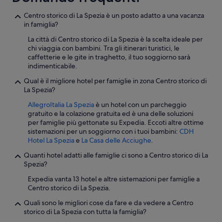
e
v
r
Centro storico di La Spezia è un posto adatto a una vacanza
e
s
in famiglia?
n
o
z
La città di Centro storico di La Spezia è la scelta ideale per
n
i
chi viaggia con bambini. Tra gli itinerari turistici, le
a
o
caffetterie e le gite in traghetto, il tuo soggiorno sarà
l
n
indimenticabile.
e
a
m
t
Qual è il migliore hotel per famiglie in zona Centro storico di
o
o
La Spezia?
l
c
t
AllegroItalia La Spezia
è un hotel con un parcheggio
h
o
gratuito e la colazione gratuita ed è una delle soluzioni
e
c
per famiglie più gettonate su Expedia. Eccoti altre ottime
t
o
sistemazioni per un soggiorno con i tuoi bambini:
CDH
i
r
Hotel La Spezia
e
La Casa delle Acciughe
.
d
d
a
Quanti hotel adatti alle famiglie ci sono a Centro storico di La
i
1
Spezia?
a
c
l
o
Expedia vanta 13 hotel e altre sistemazioni per famiglie a
e
r
Centro storico di La Spezia.
e
n
d
Quali sono le migliori cose da fare e da vedere a Centro
e
i
storico di La Spezia con tutta la famiglia?
t
s
t