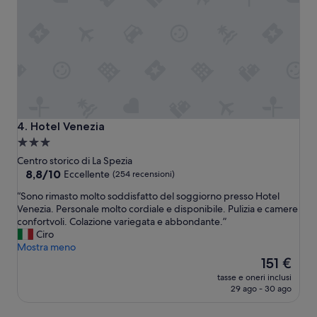
e
n
s
c
i
h
s
e
t
”
e
m
a
t
a
Hotel Venezia
4. Hotel Venezia
,
Struttura
s
a
i
Centro storico di La Spezia
s
3.0
8.8
8,8/10
Eccellente
(254 recensioni)
a
su
stelle
“
“Sono rimasto molto soddisfatto del soggiorno presso Hotel
l
10,
S
Venezia. Personale molto cordiale e disponibile. Pulizia e camere
e
Eccellente,
o
confortvoli. Colazione variegata e abbondante.”
a
(254
n
Ciro
p
recensioni)
o
Mostra meno
i
r
Il
e
151 €
i
prezzo
d
tasse e oneri inclusi
m
attuale
i
29 ago - 30 ago
a
è
,
s
151 €
n