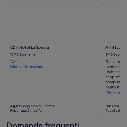
i
CDH Hotel La Spezia
Affittacame
cambiare.
o
o
Potrebbero
n
r
essere
i
n
previste
n
o
condizioni
s
p
aggiuntive.
t
r
r
e
u
s
t
CDH Hotel La Spezia
Affittacam
s
t
o
u
10/10
Eccellente
8/10
Buono
H
r
"😉"
"La camera pu
o
a
Meno informazioni
niente ascen
t
m
un bar conve
e
a
cappuccino.
l
i
complesso co
V
n
molto strett
e
u
Meno inform
n
n
e
b
z
a
Agata
(soggiorno di 1 notte)
roberto
(sogg
i
r
Pubblicata 2 mesi fa
Pubblicata 3 
a
c
.
o
Domande frequenti
P
n