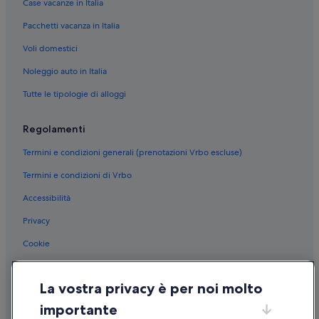
g
s
Case vacanze in Italia
La Spezia: Hotel economici
a
s
t
Pacchetti vacanza in Italia
o
La Spezia: Hotel per fare shopping
a
c
Voli domestici
La Spezia: Hotel con servizio concierge
e
o
a
n
La Spezia: Hotel con animali ammessi
Noleggio auto in Italia
b
u
b
n
La Spezia: Hotel per chi ama l'avventura
Tutte le tipologie di alloggi
o
a
Centro storico di La Spezia: Hotel storici
n
s
d
Regolamenti
a
Centro storico di La Spezia: Hotel di lusso
a
l
Termini e condizioni generali (prenotazioni Vrbo escluse)
n
i
Centro storico di La Spezia: Boutique hotel
t
t
Termini e condizioni di Vrbo
Centro storico di La Spezia: Hotel per chi ama l'avventura
e
a
.
m
Accessibilità
Centro storico di La Spezia: Hotel con bar
”
o
l
Centro storico di La Spezia: Hotel economici
Privacy
t
Centro storico di La Spezia: Hotel per fare shopping
Cookie
o
r
Stazione di La Spezia Centrale: Case private in affitto
Condizioni per l'utilizzo
i
p
Stazione di La Spezia Centrale: Guest house
La vostra privacy è per noi molto
Informazioni legali/Contatti
i
Stazione di La Spezia Centrale: Affittacamere
importante
d
Linee guida sui contenuti e segnalazione dei contenuti