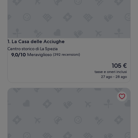
La Casa delle Acciughe
1. La Casa delle Acciughe
Centro storico di La Spezia
9.0
9,0/10
Meraviglioso
(392 recensioni)
su
Il
105 €
10,
prezzo
Meraviglioso,
tasse e oneri inclusi
attuale
(392
27 ago - 28 ago
è
recensioni)
105 €
AllegroItalia La Spezia