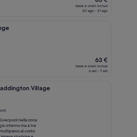
prezzo
tasse e oneri inclusi
attuale
20 ago - 21 ago
è
63 €
unge
Il
63 €
prezzo
tasse e oneri inclusi
attuale
6 set - 7 set
è
63 €
n Village
Paddington Village
oni)
 Liverpool nella zona
io interno ma a tre
multipiano al costo
 Camere spaziose e