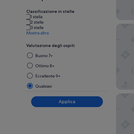
Classificazione in stelle
1 stella
2 stelle
The Par
3 stelle
Mostra altro
Valutazione degli ospiti
Selezionando
Buono 7+
e
applicando
Ottimo 8+
uno
Eccellente 9+
dei
filtri
Qualsiasi
di
Titanic 
questo
Applica
gruppo,
i
risultati
verranno
aggiornati