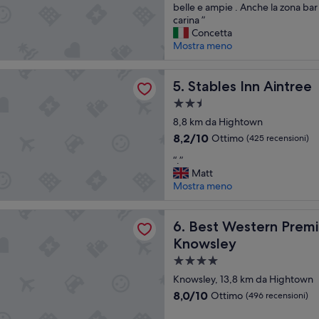
S
n
belle e ampie . Anche la zona bar
n
Eccezionale,
i
h
carina ”
g
(2.334
s
o
Concetta
l
recensioni)
t
t
Mostra meno
e
a
e
s
s
l
e
Inn Aintree
e
Stables Inn Aintree
o
5. Stables Inn Aintree
o
m
n
v
Struttura
p
l
v
a
r
8,8 km da Hightown
y
i
2.5
e
h
a
8.2
8,2/10
Ottimo
(425 recensioni)
b
a
stelle
m
su
“
e
“.”
d
e
10,
.
n
Matt
b
n
Ottimo,
”
e
Mostra meno
r
t
(425
.
e
e
recensioni)
P
a
,
stern Premier Suites Hotel & Spa Liverpool-Knowsley
Best Western Premier Suite
e
6. Best Western Premi
k
m
r
f
i
Knowsley
s
a
s
Struttura
o
s
a
n
a
t
r
Knowsley, 13,8 km da Hightown
a
w
e
4.0
8.0
8,0/10
Ottimo
(496 recensioni)
l
h
i
stelle
su
e
i
a