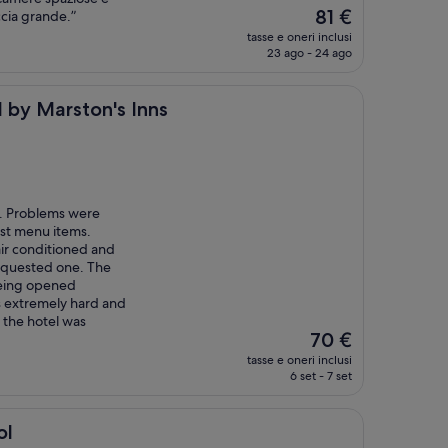
Il
81 €
cia grande.”
prezzo
tasse e oneri inclusi
attuale
23 ago - 24 ago
è
81 €
ton's Inns
 by Marston's Inns
t. Problems were
ast menu items.
air conditioned and
requested one. The
being opened
 extremely hard and
the hotel was
Il
70 €
prezzo
tasse e oneri inclusi
attuale
6 set - 7 set
è
70 €
ol