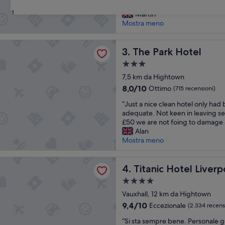
“
e
“.”
10,
31
.
g
Martin
Meraviglioso,
”
a
Mostra meno
(575
n
recensioni)
t
k Hotel
The Park Hotel
e
3. The Park Hotel
.
Struttura
b
a
7,5 km da Hightown
u
3.0
o
8.0
8,0/10
Ottimo
(715 recensioni)
n
stelle
su
“
“Just a nice clean hotel only had
a
10,
J
adequate. Not keen in leaving se
l
Ottimo,
u
£50 we are not foing to damage 
a
(715
s
Alan
c
recensioni)
t
Mostra meno
o
a
l
n
a
Hotel Liverpool
i
Titanic Hotel Liverpool
4. Titanic Hotel Liverp
z
c
i
Struttura
e
o
a
c
Vauxhall, 12 km da Hightown
n
4.0
l
e
9.4
9,4/10
Eccezionale
(2.334 recens
e
stelle
,
su
“
a
“Si sta sempre bene. Personale g
i
10,