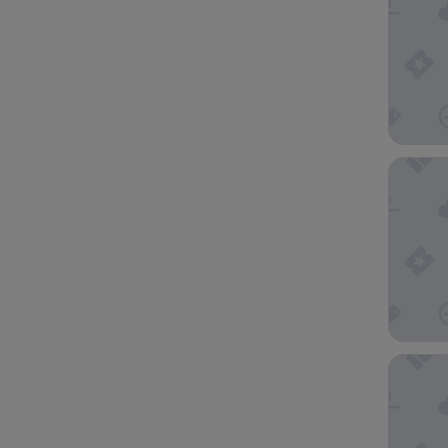
The Mou
Waterfr