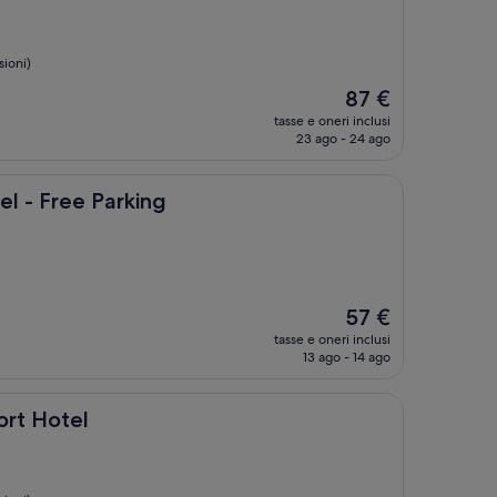
sioni)
Il
87 €
prezzo
tasse e oneri inclusi
attuale
23 ago - 24 ago
è
87 €
 Parking
el - Free Parking
Il
57 €
prezzo
tasse e oneri inclusi
attuale
13 ago - 14 ago
è
57 €
ort Hotel