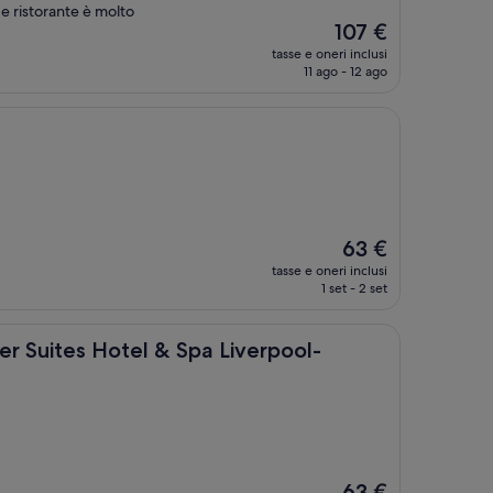
 e ristorante è molto
Il
107 €
prezzo
tasse e oneri inclusi
attuale
11 ago - 12 ago
è
107 €
Il
63 €
prezzo
tasse e oneri inclusi
attuale
1 set - 2 set
è
63 €
s Hotel & Spa Liverpool-Knowsley
er Suites Hotel & Spa Liverpool-
Il
63 €