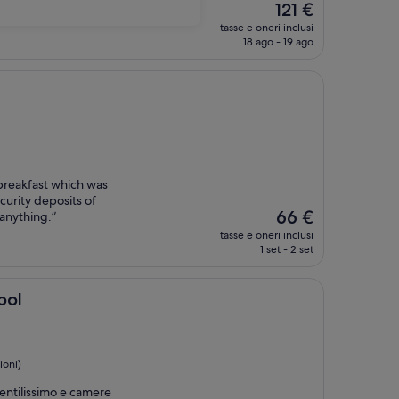
Il
121 €
prezzo
tasse e oneri inclusi
attuale
18 ago - 19 ago
è
121 €
 breakfast which was
curity deposits of
Il
66 €
anything.”
prezzo
tasse e oneri inclusi
attuale
1 set - 2 set
è
66 €
ool
ioni)
entilissimo e camere