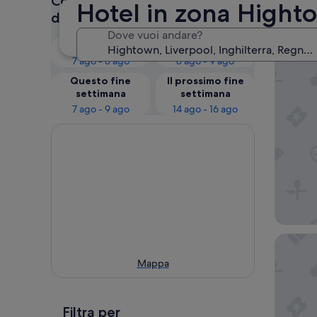
Controlla i prezzi per queste
Hotel in zona Hight
I no
date
Dove vuoi andare?
Questa sera
Domani
Formby 
7 ago - 8 ago
8 ago - 9 ago
Questo fine
Il prossimo fine
settimana
settimana
7 ago - 9 ago
14 ago - 16 ago
The Roy
Mappa
Filtra per