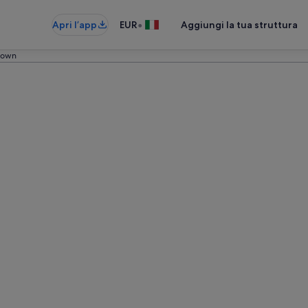
•
Apri l’app
EUR
Aggiungi la tua struttura
town