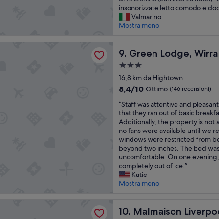
recensioni)
a
a
e
r
insonorizzate letto comodo e doc
m
v
l
q
Valmarino
p
i
i
u
Mostra meno
i
n
n
a
e
g
p
l
dge, Wirral by Marston's Inns
.
s
r
Green Lodge, Wirral by Mars
i
9. Green Lodge, Wirral
A
e
o
t
Struttura
n
c
s
à
a
c
u
s
16,8 km da Hightown
.
h
3.0
r
i
s
8.4
8,4/10
Ottimo
(146 recensioni)
e
i
m
p
stelle
su
l
t
“
i
“Staff was attentive and pleasan
e
10,
a
y
S
t
that they ran out of basic breakf
t
Ottimo,
z
d
t
à
Additionally, the property is not 
t
(146
o
e
a
d
no fans were available until we 
a
recensioni)
n
p
f
e
windows were restricted from 
c
a
o
f
l
beyond two inches. The bed was
o
b
s
w
c
uncomfortable. On one evening, 
l
a
i
a
e
completely out of ice.”
a
r
t
s
n
Katie
r
e
s
a
t
Mostra meno
e
r
o
t
r
l
i
f
t
o
a
on Liverpool
s
£
e
Malmaison Liverpool
d
10. Malmaison Liverpo
v
t
5
n
i