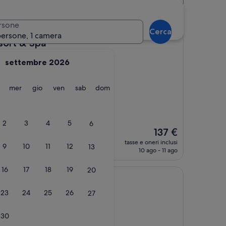
destinazione: Hightown
rsone
Cerca
persone, 1 camera
Spa
sort & Spa
settembre 2026
martedì
mercoledì
giovedì
venerdì
sabato
domenica
mer
gio
ven
sab
dom
 colazione, inglese
i succhi di miglior
campi da golf. c'è
avuto più tempo per
2
3
4
5
6
Il
137 €
prezzo
tasse e oneri inclusi
9
10
11
12
13
attuale
10 ago - 11 ago
è
137 €
16
17
18
19
20
23
24
25
26
27
oni)
30