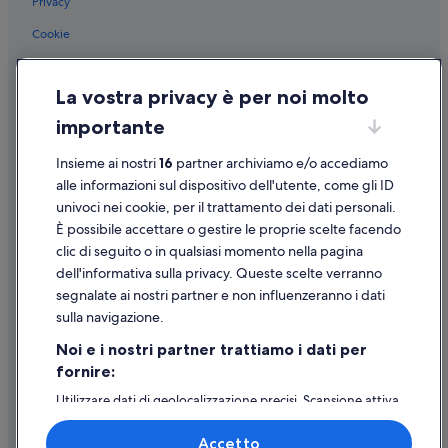
Privacy
Cookie
Condizioni per l'utilizzo
La vostra privacy è per noi molto
Informazioni legali/Contatti
importante
Linee guida sui contenuti e segnalazione dei contenuti
Insieme ai nostri
16
partner archiviamo e/o accediamo
Supporto
alle informazioni sul dispositivo dell'utente, come gli ID
univoci nei cookie, per il trattamento dei dati personali.
Assistenza clienti
È possibile accettare o gestire le proprie scelte facendo
Contattaci
clic di seguito o in qualsiasi momento nella pagina
dell'informativa sulla privacy. Queste scelte verranno
Come cancellare un volo
segnalate ai nostri partner e non influenzeranno i dati
Come modificare la prenotazione di un hotel o una casa vacanze
sulla navigazione.
Tempistiche per i rimborsi
Noi e i nostri partner trattiamo i dati per
fornire:
Utilizzare un coupon Expedia
Utilizzare dati di geolocalizzazione precisi. Scansione attiva
Documenti per i viaggi internazionali
delle caratteristiche del dispositivo ai fini
dell’identificazione. Archiviare informazioni su dispositivo
Accetto