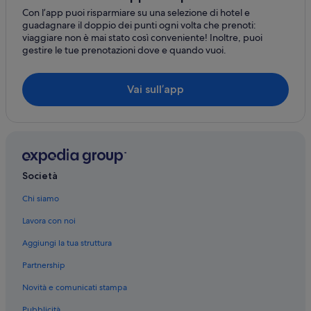
Antony Gormley's Another Place: hotel nelle vicinanze
Con l’app puoi risparmiare su una selezione di hotel e
guadagnare il doppio dei punti ogni volta che prenoti:
Bootle: hotel
viaggiare non è mai stato così conveniente! Inoltre, puoi
gestire le tue prenotazioni dove e quando vuoi.
Anfield: hotel
Kensington: hotel
Vai sull’app
Crosby: hotel
Stazione di Liverpool Lime Street: hotel nelle vicinanze
New Brighton: Hotel per golfisti
Liverpool: Hotel sulla spiaggia
Società
Liverpool: Hotel di lusso
Liverpool: Hotel con Wi-Fi
Chi siamo
Liverpool: Hotel storici
Lavora con noi
Liverpool: Resort e hotel con spa
Aggiungi la tua struttura
Anfield: Hotel con casinò
Partnership
Anfield: Hotel per famiglie
Novità e comunicati stampa
Centro città di Liverpool: Hotel con casinò
Pubblicità