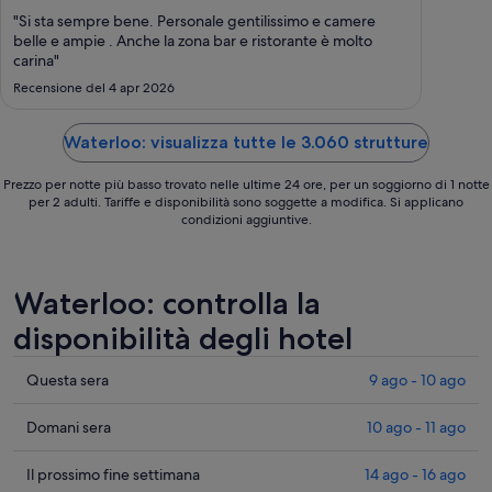
19
"Si sta sempre bene. Personale gentilissimo e camere
ago
belle e ampie . Anche la zona bar e ristorante è molto
carina"
-
20
Recensione del 4 apr 2026
ago
Waterloo: visualizza tutte le 3.060 strutture
Prezzo per notte più basso trovato nelle ultime 24 ore, per un soggiorno di 1 notte
per 2 adulti. Tariffe e disponibilità sono soggette a modifica. Si applicano
condizioni aggiuntive.
Waterloo: controlla la
disponibilità degli hotel
Cerca
Questa sera
9 ago - 10 ago
i
prezzi
Cerca
Domani sera
10 ago - 11 ago
a
i
Waterloo
prezzi
Cerca
Il prossimo fine settimana
14 ago - 16 ago