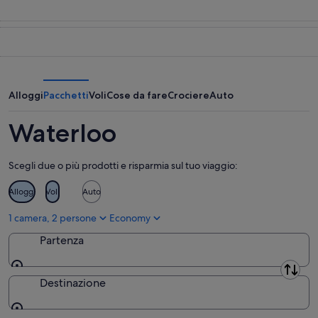
per
a
i
stasera,
Waterloo
prezzi
9
per
a
ago
domani
Waterloo
-
notte,
per
10
10
il
ago
ago
prossimo
Alloggi
Pacchetti
Voli
Cose da fare
Crociere
Auto
-
weekend,
11
14
Waterloo
ago
ago
-
Scegli due o più prodotti e risparmia sul tuo viaggio:
16
ago
Alloggi
Voli
Auto
1 camera, 2 persone
Economy
Partenza
Partenza
Destinazione
Destinazione