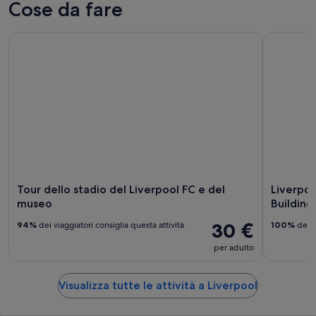
Cose da fare
Tour dello stadio del Liverpool FC e del museo
Liverpool:
Tour dello stadio del Liverpool FC e del
Liverpoo
museo
Building
30 €
94%
dei viaggiatori consiglia questa attività
100%
dei v
per adulto
Visualizza tutte le attività a Liverpool