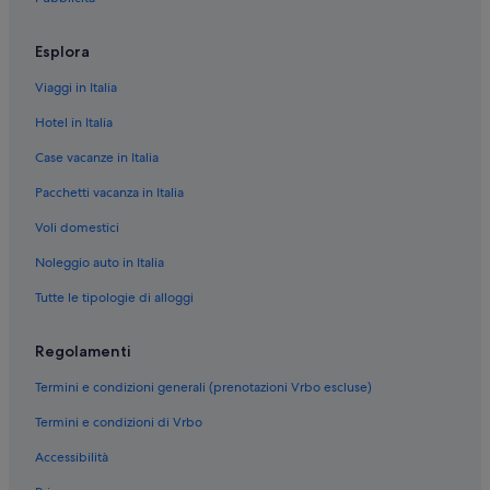
Centro città di Liverpool: Hotel ecosostenibili
Anfield: hotel Staycity Serviced Apartments
Esplora
Anfield: hotel Starwood Capital
Viaggi in Italia
Anfield: hotel a 4 stelle
Hotel in Italia
Centro città di Liverpool: hotel a 4 stelle
Case vacanze in Italia
Centro città di Liverpool: hotel a 3 stelle
Pacchetti vacanza in Italia
Liverpool: hotel a 5 stelle
Voli domestici
Liverpool: hotel a 3 stelle
Noleggio auto in Italia
Tutte le tipologie di alloggi
Regolamenti
Termini e condizioni generali (prenotazioni Vrbo escluse)
Termini e condizioni di Vrbo
Accessibilità