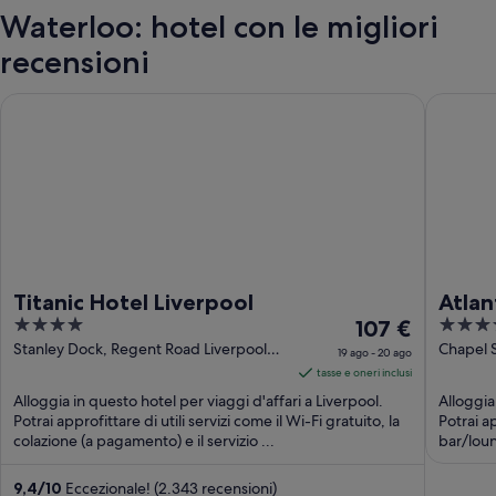
Waterloo: hotel con le migliori
recensioni
Titanic Hotel Liverpool
Atlantic
Titanic Hotel Liverpool
Atlan
4
Il
4
107 €
Sund
out
prezzo
out
Stanley Dock, Regent Road Liverpool
Chapel S
19 ago - 20 ago
England
of
è
of
tasse e oneri inclusi
5
107 €
5
Alloggia in questo hotel per viaggi d'affari a Liverpool.
Alloggia
a
Potrai approfittare di utili servizi come il Wi-Fi gratuito, la
Potrai ap
colazione (a pagamento) e il servizio ...
notte
bar/loun
nel
periodo
9,4
/
10
Eccezionale! (2.343 recensioni)