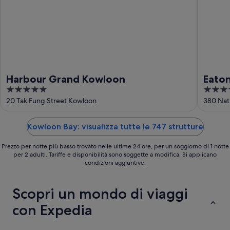
Harbour Grand Kowloon
Eato
5
4
out
out
20 Tak Fung Street Kowloon
380 Nat
of
of
5
5
Kowloon Bay: visualizza tutte le 747 strutture
Prezzo per notte più basso trovato nelle ultime 24 ore, per un soggiorno di 1 notte
per 2 adulti. Tariffe e disponibilità sono soggette a modifica. Si applicano
condizioni aggiuntive.
Scopri un mondo di viaggi
con Expedia