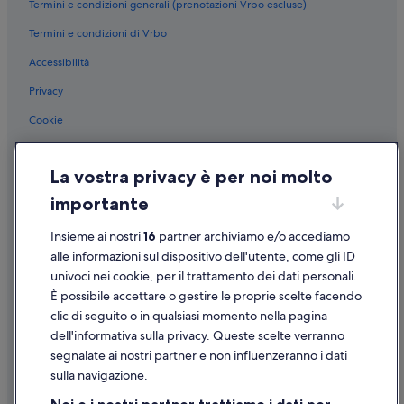
Termini e condizioni generali (prenotazioni Vrbo escluse)
K11 Art Mall: hotel nelle vicinanze
Termini e condizioni di Vrbo
Kwun Tong: hotel
Accessibilità
Giordania: hotel
Privacy
Sham Shui Po: hotel
Cookie
International Commerce Centre: hotel nelle vicinanze
Condizioni per l'utilizzo
Causeway Bay: hotel
La vostra privacy è per noi molto
Informazioni legali/Contatti
Temple Street Night Market: hotel nelle vicinanze
importante
Linee guida sui contenuti e segnalazione dei contenuti
Kowloon Tong: Mandarin Oriental Hotel Group
Insieme ai nostri
16
partner archiviamo e/o accediamo
Hong Kong orientale: Mandarin Oriental Hotel Group
Supporto
alle informazioni sul dispositivo dell'utente, come gli ID
Caolun orientale: Marco Polo Hotel Group
univoci nei cookie, per il trattamento dei dati personali.
Assistenza clienti
Isola di Hong Kong: hotel The Peninsula Group
È possibile accettare o gestire le proprie scelte facendo
Contattaci
clic di seguito o in qualsiasi momento nella pagina
Kowloon: hotel a 5 stelle
dell'informativa sulla privacy. Queste scelte verranno
Come cancellare un volo
segnalate ai nostri partner e non influenzeranno i dati
Come modificare la prenotazione di un hotel o una casa vacanze
sulla navigazione.
Tempistiche per i rimborsi