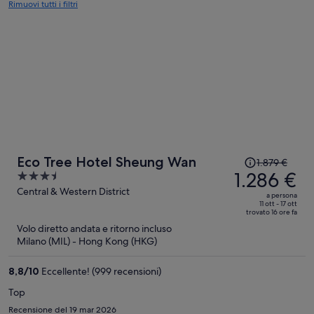
Rimuovi tutti i filtri
Il
Eco Tree Hotel Sheung Wan
1.879 €
prezzo
1.286 €
3.5
era
out
Central & Western District
a persona
1.879 €,
of
11 ott - 17 ott
trovato 16 ore fa
ora
5
Volo diretto andata e ritorno incluso
è
Milano (MIL) - Hong Kong (HKG)
1.286 €
a
8,8
/
10
Eccellente! (999 recensioni)
persona
Top
Recensione del 19 mar 2026