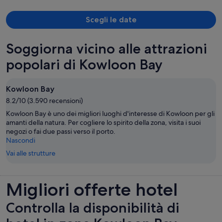
bisogna salire al terzo piano per raggiungere la reception. Il
personale non è stato particolarmente cordiale. La camera era molto
piccola e non perfettamente pulita. Il letto, praticamente
Scegli le date
appoggiato sul pavimento, è risultato molto scomodo, con soltanto
due cuscini sottilissimi e quasi inesistenti. Nel complesso può andare
Soggiorna vicino alle attrazioni
per una persona sola e per soggiorni molto brevi, ma non lo
considererei una soluzione particolarmente confortevole. Unico
popolari di Kowloon Bay
aspetto positivo: la presenza di lavanderia interna a pagamento,
utile soprattutto per chi resta più giorni.
Kowloon Bay
8.2/10 (3.590 recensioni)
Kowloon Bay è uno dei migliori luoghi d'interesse di Kowloon per gli
amanti della natura. Per cogliere lo spirito della zona, visita i suoi
negozi o fai due passi verso il porto.
Nascondi
Vai alle strutture
Migliori offerte hotel
Controlla la disponibilità di