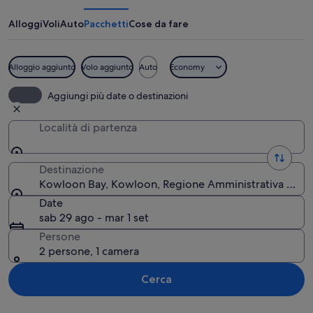
Alloggi
Voli
Auto
Pacchetti
Cose da fare
Alloggio aggiunto
Volo aggiunto
Auto
Economy
Paesaggio costiero con edifici alti e a
Aggiungi più date o destinazioni
Località di partenza
Destinazione
Kowloon Bay, Kowloon, Regione Amministrativa Spec
Date
sab 29 ago - mar 1 set
Persone
2 persone, 1 camera
Cerca
Guarda la mappa