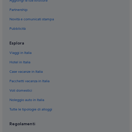
Aggiungi la tua struttura
Yy9 Gallery: hotel nelle vicinanze
Partnership
Kowloon City: hotel
Novità e comunicati stampa
Ferry Point: hotel
Pubblicità
Ma Tau Wai: hotel
Mongkok: hotel
Esplora
Tai Koo Shing: hotel
Viaggi in Italia
Kowloon Tong: hotel
Hotel in Italia
Yau Ma Tei: hotel
Case vacanze in Italia
Ho Man Tin: hotel
Pacchetti vacanza in Italia
Wan Chai: hotel
Voli domestici
Caolun orientale: hotel
Noleggio auto in Italia
Fortress Hill: hotel
Tutte le tipologie di alloggi
Caolun occidentale: hotel
Kornhill: hotel
Regolamenti
Hung Hom: hotel