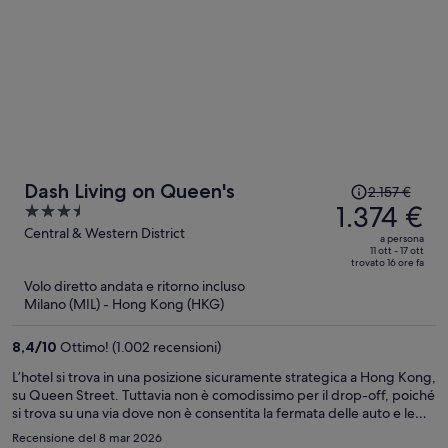
Il
Dash Living on Queen's
2.157 €
prezzo
1.374 €
3.5
era
out
Central & Western District
a persona
2.157 €,
of
11 ott - 17 ott
trovato 16 ore fa
ora
5
Volo diretto andata e ritorno incluso
è
Milano (MIL) - Hong Kong (HKG)
1.374 €
a
8,4
/
10
Ottimo! (1.002 recensioni)
persona
L’hotel si trova in una posizione sicuramente strategica a Hong Kong,
su Queen Street. Tuttavia non è comodissimo per il drop-off, poiché
si trova su una via dove non è consentita la fermata delle auto e le
indicazioni per trovarlo non sono molto chiare. Una volta arrivati
Recensione del 8 mar 2026