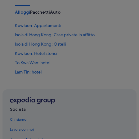
Alloggi
Pacchetti
Auto
Kowloon: Appartamenti
Isola di Hong Kong: Case private in affitto
Isola di Hong Kong: Ostelli
Kowloon: Hotel storici
To Kwa Wan: hotel
Lam Tin: hotel
Yau Tsim Mong: hotel
San Po Kong: hotel
Tsimshatsui: hotel
Sai Wan Ho: hotel
Società
Kowloon: hotel
Chi siamo
Tai Kok Tsui: hotel
Lavora con noi
Wong Tai Sin: hotel