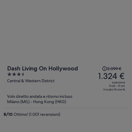
Il
Dash Living On Hollywood
2.099 €
prezzo
1.324 €
3.5
era
out
Central & Western District
a persona
2.099 €,
of
11 ott - 17 ott
trovato 16 ore fa
ora
5
Volo diretto andata e ritorno incluso
è
Milano (MIL) - Hong Kong (HKG)
1.324 €
a
8
/
10
Ottimo! (1.001 recensioni)
persona