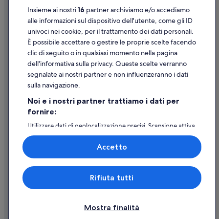
Stazione di Torino-Porta Susa: hotel nelle vicinanze
Insieme ai nostri
16
partner archiviamo e/o accediamo
Supporto
Torino: hotel
alle informazioni sul dispositivo dell'utente, come gli ID
univoci nei cookie, per il trattamento dei dati personali.
Ospedale Molinette: hotel nelle vicinanze
Assistenza clienti
È possibile accettare o gestire le proprie scelte facendo
Pinacoteca Agnelli: hotel nelle vicinanze
Contattaci
clic di seguito o in qualsiasi momento nella pagina
Santa Rita: hotel
dell'informativa sulla privacy. Queste scelte verranno
Come cancellare un volo
segnalate ai nostri partner e non influenzeranno i dati
Chiesa Santa Rita da Cascia: hotel nelle vicinanze
Come modificare la prenotazione di un hotel o una casa vacanze
sulla navigazione.
Torino Olympic Arena: hotel nelle vicinanze
Tempistiche per i rimborsi
Noi e i nostri partner trattiamo i dati per
Stazione di Torino Porta Nuova: hotel nelle vicinanze
fornire:
Utilizzare un coupon Expedia
Borgo Filadelfia: hotel
Utilizzare dati di geolocalizzazione precisi. Scansione attiva
Documenti per i viaggi internazionali
delle caratteristiche del dispositivo ai fini
Mirafiori: hotel
dell’identificazione. Archiviare informazioni su dispositivo
Accetto
e/o accedervi. Pubblicità e contenuti personalizzati,
Centro storico: hotel
misurazione delle prestazioni dei contenuti e degli
annunci, ricerche sul pubblico, sviluppo di servizi.
Expedia, Inc. non è responsabile dei contenuti di siti esterni.
Rifiuta tutti
Elenco dei partner (fornitori)
© 2026 Expedia, Inc., una società di Expedia Group. Tutti i diritti riservati.
Expedia e il logo di Expedia sono marchi registrati o marchi di Expedia,
Inc.
Mostra finalità