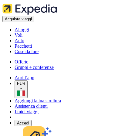
Acquista viaggi
Alloggi
Voli
Auto
Pacchetti
Cose da fare
Offerte
Gruppi e conferenze
Apri l’app
EUR
•
Aggiungi la tua struttura
Assistenza clienti
I miei viaggi
Accedi