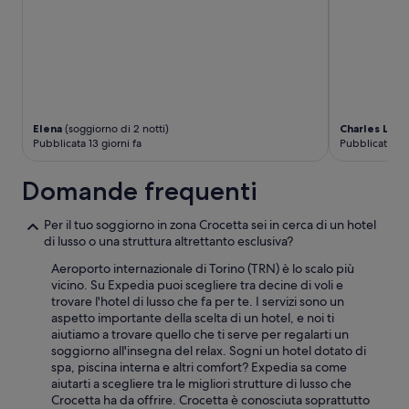
l
t
o
d
i
s
p
o
Elena
(soggiorno di 2 notti)
Charles Loui
n
Pubblicata 13 giorni fa
Pubblicata 2 
i
b
Domande frequenti
i
l
e
Per il tuo soggiorno in zona Crocetta sei in cerca di un hotel
”
di lusso o una struttura altrettanto esclusiva?
Aeroporto internazionale di Torino (TRN) è lo scalo più
vicino. Su Expedia puoi scegliere tra decine di voli e
trovare l'hotel di lusso che fa per te. I servizi sono un
aspetto importante della scelta di un hotel, e noi ti
aiutiamo a trovare quello che ti serve per regalarti un
soggiorno all'insegna del relax. Sogni un hotel dotato di
spa, piscina interna e altri comfort? Expedia sa come
aiutarti a scegliere tra le migliori strutture di lusso che
Crocetta ha da offrire. Crocetta è conosciuta soprattutto