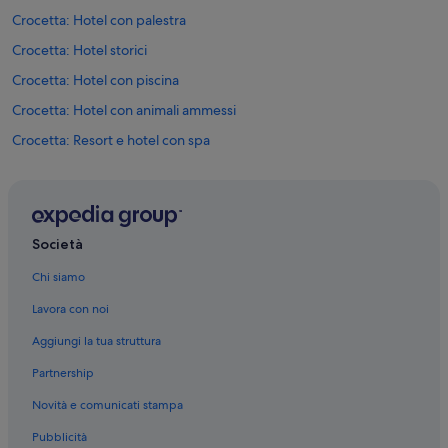
Crocetta: Hotel con palestra
Crocetta: Hotel storici
Crocetta: Hotel con piscina
Crocetta: Hotel con animali ammessi
Crocetta: Resort e hotel con spa
Crocetta: Hotel con bar
Crocetta: Hotel con Wi-Fi
Crocetta: Hotel sulla spiaggia
Società
Crocetta: Hotel economici
Chi siamo
Santa Rita: Hotel con casinò
Lavora con noi
Piemonte: Hotel con servizio concierge
Aggiungi la tua struttura
Piemonte: Boutique hotel
Partnership
Piemonte: Hotel con azienda vinicola
Novità e comunicati stampa
Piemonte: Hotel romantici
Pubblicità
Piemonte: Hotel LGBTQIA+