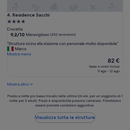
g
a
n
Residence Sacchi
4. Residence Sacchi
i
Struttura
z
a
z
Crocetta
a
4.0
9.2
9,2/10
Meraviglioso
(252 recensioni)
t
su
stelle
“
“Struttura vicino alla stazione con personale molto disponibile”
o
10,
S
Marco
,
Meraviglioso,
t
Mostra meno
p
(252
r
Il
u
82 €
recensioni)
u
prezzo
l
tasse e oneri inclusi
t
attuale
i
11 ago - 12 ago
t
è
t
u
82 €
o
Mostra altro
r
.
a
C
v
Prezzo
o
Prezzo a notte più basso trovato nelle ultime 24 ore, per un soggiorno di 1
i
notte per 2 adulti. Prezzi e disponibilità possono cambiare. Potrebbero
a
l
essere previste condizioni aggiuntive.
c
notte
l
i
più
a
n
basso
z
Visualizza tutte le strutture
o
trovato
i
a
nelle
o