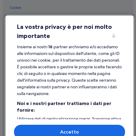
Crocetta: hotel Best Western
Cookie
Stazione di Dante: Cottage
Condizioni per l'utilizzo
Torino: B&B
La vostra privacy è per noi molto
Informazioni legali/Contatti
Area Metropolitana di Torino: Lodge
importante
Linee guida sui contenuti e segnalazione dei contenuti
Area Metropolitana di Torino: Residence
Insieme ai nostri
16
partner archiviamo e/o accediamo
Supporto
Stazione di Nizza: Ville
alle informazioni sul dispositivo dell'utente, come gli ID
univoci nei cookie, per il trattamento dei dati personali.
Stazione di Torino Porta Nuova: Appartamenti
Assistenza clienti
È possibile accettare o gestire le proprie scelte facendo
Stazione di Torino Porta Nuova: Affittacamere
Contattaci
clic di seguito o in qualsiasi momento nella pagina
Stazione di Torino Porta Nuova: Ostelli
dell'informativa sulla privacy. Queste scelte verranno
Come cancellare un volo
segnalate ai nostri partner e non influenzeranno i dati
Stazione di Torino Porta Nuova: Motel
Come modificare la prenotazione di un hotel o una casa vacanze
sulla navigazione.
Stazione di Torino Porta Nuova: Residence
Tempistiche per i rimborsi
Noi e i nostri partner trattiamo i dati per
Stazione di Carducci: Motel
fornire:
Utilizzare un coupon Expedia
Piemonte: Parchi vacanze
Utilizzare dati di geolocalizzazione precisi. Scansione attiva
Documenti per i viaggi internazionali
delle caratteristiche del dispositivo ai fini
Piemonte: Aparthotel
dell’identificazione. Archiviare informazioni su dispositivo
Accetto
e/o accedervi. Pubblicità e contenuti personalizzati,
Piemonte: Castelli