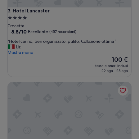
Hotel Lancaster
3. Hotel Lancaster
Struttura
a
Crocetta
4.0
8.8
8,8/10
Eccellente
(457 recensioni)
su
stelle
“
“Hotel carino, ben organizzato, pulito. Collazione ottima ”
10,
H
Liz
Eccellente,
o
Mostra meno
(457
t
Il
100 €
recensioni)
e
prezzo
tasse e oneri inclusi
l
attuale
22 ago - 23 ago
c
è
a
100 €
Residence Sacchi
r
i
n
o
,
b
e
n
o
r