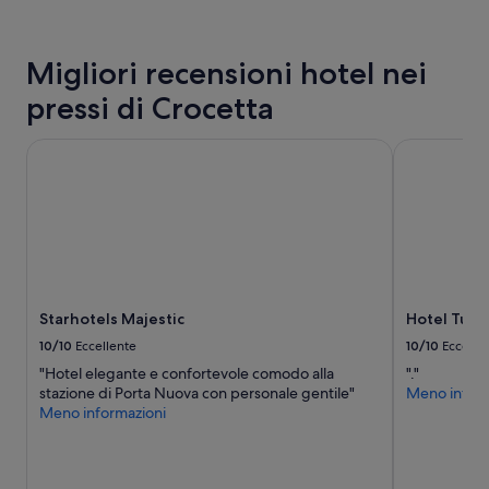
l
ultime
n
l
24
e
a
ore,
o
Migliori recensioni hotel nei
s
per
t
t
un
t
pressi di Crocetta
a
soggiorno
i
z
di
m
i
1
Starhotels Majestic
Hotel Turin 
a
o
notte
”
n
per
e
2
c
adulti.
o
Prezzi
n
e
p
disponibilità
e
possono
Starhotels Majestic
Hotel Turin
r
cambiare.
s
Potrebbero
10/10
Eccellente
10/10
Eccelle
o
essere
"Hotel elegante e confortevole comodo alla
"."
n
previste
stazione di Porta Nuova con personale gentile"
Meno inform
a
condizioni
Meno informazioni
l
aggiuntive.
e
m
o