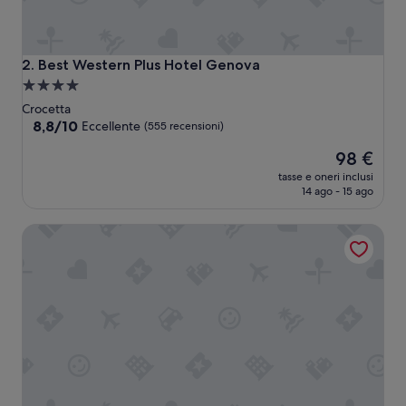
Best Western Plus Hotel Genova
2. Best Western Plus Hotel Genova
Struttura
a
Crocetta
4.0
8.8
8,8/10
Eccellente
(555 recensioni)
su
stelle
Il
98 €
10,
prezzo
Eccellente,
tasse e oneri inclusi
attuale
(555
14 ago - 15 ago
è
recensioni)
98 €
Hotel Lancaster