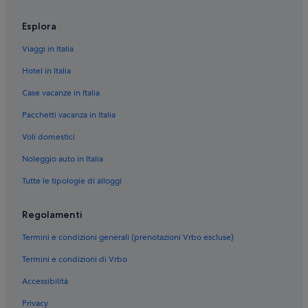
Piemonte: Hotel per famiglie
Esplora
San Paolo: Hotel LGBTQIA+
Viaggi in Italia
San Paolo: Hotel storici
Hotel in Italia
San Paolo: Hotel con servizi business
Case vacanze in Italia
San Paolo: Resort e hotel con spa
Pacchetti vacanza in Italia
Cit Turin: Hotel con animali ammessi
Voli domestici
Cit Turin: Hotel con servizio concierge
Cit Turin: Resort e hotel con spa
Noleggio auto in Italia
Cit Turin: Hotel con piscina
Tutte le tipologie di alloggi
San Salvario: Resort e hotel con spa
Regolamenti
Centro storico: Hotel storici
Termini e condizioni generali (prenotazioni Vrbo escluse)
Centro storico: Hotel con servizio concierge
Termini e condizioni di Vrbo
Centro storico: Hotel con casinò
Accessibilità
Centro storico: Hotel romantici
Centro storico: NH Hotels
Privacy