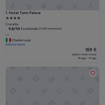
Hotel Turin Palace
1. Hotel Turin Palace
Struttura
a
Crocetta
4.0
9.8
9,8/10
Eccezionale
(1.008 recensioni)
su
stelle
“
“.”
10,
.
Charles Louis
Eccezionale,
”
Mostra meno
(1.008
Il
159 €
recensioni)
prezzo
tasse e oneri inclusi
attuale
18 ago - 19 ago
è
159 €
Best Western Plus Hotel Genova