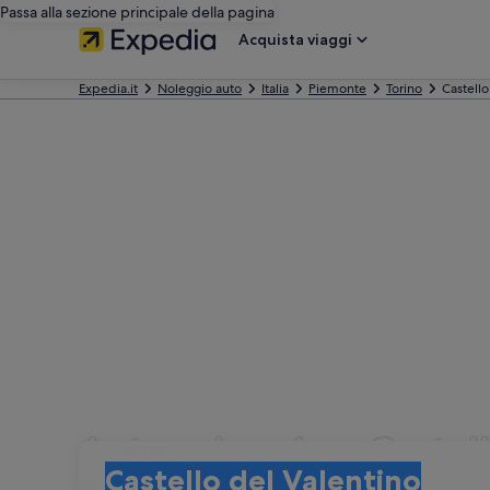
Passa alla sezione principale della pagina
Acquista viaggi
Expedia.it
Noleggio auto
Italia
Piemonte
Torino
Castello
Autonoleggio a Castell
Ritiro
Ritiro
Castello del Valentino