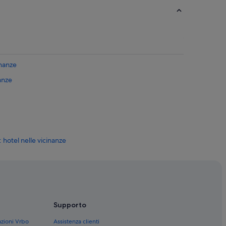
inanze
nanze
otel nelle vicinanze
 private in affitto
Supporto
&B
azioni Vrbo
Assistenza clienti