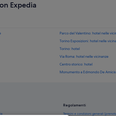
con Expedia
e
Parco del Valentino: hotel nelle vic
Torino Esposizioni: hotel nelle vici
Torino: hotel
Via Roma: hotel nelle vicinanze
Centro storico: hotel
Monumento a Edmondo De Amicis: h
Torino: Case private in affitto
Torino: Agriturismi
Torino: B&B
Stazione di Torino Porta Nuova: Case
Regolamenti
Stazione di Torino Porta Nuova: B
ia
Termini e condizioni generali (prenot