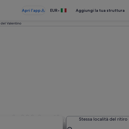
•
Apri l’app
EUR
Aggiungi la tua struttura
 del Valentino
o del Valentino
Stessa località del ritiro