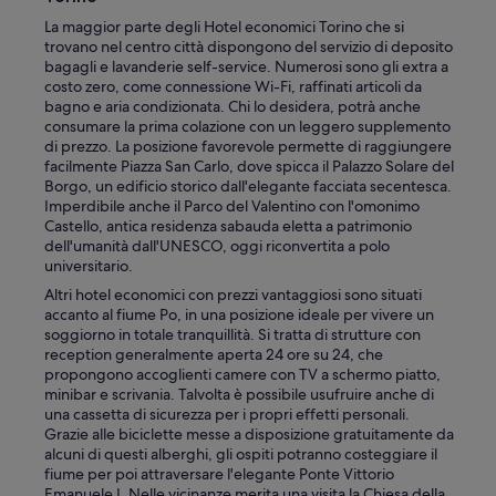
La maggior parte degli Hotel economici Torino che si
trovano nel centro città dispongono del servizio di deposito
bagagli e lavanderie self-service. Numerosi sono gli extra a
costo zero, come connessione Wi-Fi, raffinati articoli da
bagno e aria condizionata. Chi lo desidera, potrà anche
consumare la prima colazione con un leggero supplemento
di prezzo. La posizione favorevole permette di raggiungere
facilmente Piazza San Carlo, dove spicca il Palazzo Solare del
Borgo, un edificio storico dall'elegante facciata secentesca.
Imperdibile anche il Parco del Valentino con l'omonimo
Castello, antica residenza sabauda eletta a patrimonio
dell'umanità dall'UNESCO, oggi riconvertita a polo
universitario.
Altri hotel economici con prezzi vantaggiosi sono situati
accanto al fiume Po, in una posizione ideale per vivere un
soggiorno in totale tranquillità. Si tratta di strutture con
reception generalmente aperta 24 ore su 24, che
propongono accoglienti camere con TV a schermo piatto,
minibar e scrivania. Talvolta è possibile usufruire anche di
una cassetta di sicurezza per i propri effetti personali.
Grazie alle biciclette messe a disposizione gratuitamente da
alcuni di questi alberghi, gli ospiti potranno costeggiare il
fiume per poi attraversare l'elegante Ponte Vittorio
Emanuele I. Nelle vicinanze merita una visita la Chiesa della