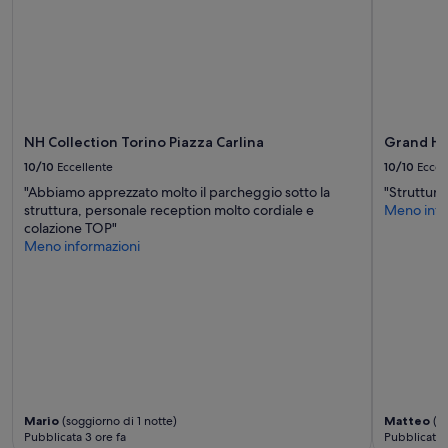
NH Collection Torino Piazza Carlina
Grand Ho
10/10
Eccellente
10/10
Eccel
"Abbiamo apprezzato molto il parcheggio sotto la
"Struttura
struttura, personale reception molto cordiale e
Meno info
colazione TOP"
Meno informazioni
Mario
(soggiorno di 1 notte)
Matteo
(so
Pubblicata 3 ore fa
Pubblicata 