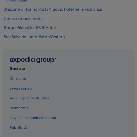
Torino: hotel
Stazione di Torino Porta Nuova: hotel nelle vicinanze
Centro storico: hotel
Borgo Pilonetto: B&B Hotels
San Salvario: hotel Best Western
Aurora: NH Hotels
Aurora: hotel Best Western
Centro storico: hotel Independent
Società
Centro storico: Accor Hotels
Chi siamo
Centro storico: NH Hotels
Lavora con noi
Quadrilatero Romano: hotel Best Western
Aggiungi la tua struttura
Quadrilatero Romano: NH Hotels
Partnership
Barriera di Milano: B&B Hotels
Novità e comunicati stampa
Crocetta: hotel Best Western
Pubblicità
Cit Turin: B&B Hotels