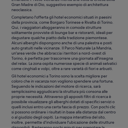
Gran Madre di Dio, suggestivo esempio di architettura
neoclassica.
Completano l'offerta gli hotel economici situati in paesini
della provincia, come Borgaro Torinese e Rivalta di Torino.
Qui, i viaggiatori alloggeranno in comode strutture
solitamente provviste di lounge bar e ristoranti, ideali per
degustare qualche piatto della tradizione piemontese.
Alcuni alberghi dispongono anche di una palestra e posti
auto gratuiti nelle vicinanze. Il Parco Naturale La Mandria,
un'area verde che abbraccia i territori a nord-ovest di
Torino, è perfetta per trascorrere una giornata all'insegna
del relax. La zona ospita numerose specie di animali selvatici
come cinghiali e volpi, oltre a rare varietà di fiori e arbusti.
Gli hotel economici a Torino sono la scelta migliore per
coloro che in vacanza non vogliono spendere una fortuna.
Seguendo le indicazioni del motore di ricerca, sarà
semplicissimo aggiudicarsi la struttura più consona alle
proprie necessità. Attraverso gli appositi filtri di ricerca è
possibile visualizzare gli alberghi dotati di specifici servizi o
quelli inclusi entro una certa fascia di prezzo. Con pochi clic
si possono ordinare i risultati in base alla distanza dal centro
o al giudizio degli ospiti. La mappa interattiva del sito,
inoltre, permette d'individuare l'ubicazione delle strutture
disponibili. Basteranno pochi minuti per prenotare la