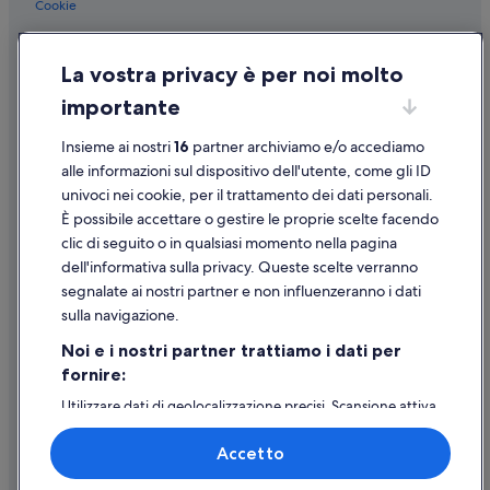
Torino: Una Hotels
Cookie
Torino: Hyatt Hotels
Condizioni per l'utilizzo
Torino: SEH Hotels
La vostra privacy è per noi molto
Informazioni legali/Contatti
Torino: Case rurali
importante
Linee guida sui contenuti e segnalazione dei contenuti
Torino: Resort
Insieme ai nostri
16
partner archiviamo e/o accediamo
Supporto
Torino: Campeggi
alle informazioni sul dispositivo dell'utente, come gli ID
univoci nei cookie, per il trattamento dei dati personali.
Torino: B&B
Assistenza clienti
È possibile accettare o gestire le proprie scelte facendo
Torino: Affittacamere
Contattaci
clic di seguito o in qualsiasi momento nella pagina
dell'informativa sulla privacy. Queste scelte verranno
Torino: Residence
Come cancellare un volo
segnalate ai nostri partner e non influenzeranno i dati
Torino: Motel
Come modificare la prenotazione di un hotel o una casa vacanze
sulla navigazione.
Torino: Navi da crociera
Tempistiche per i rimborsi
Noi e i nostri partner trattiamo i dati per
Torino: Lodge
fornire:
Utilizzare un coupon Expedia
Torino: Capsule Hotel
Utilizzare dati di geolocalizzazione precisi. Scansione attiva
Documenti per i viaggi internazionali
delle caratteristiche del dispositivo ai fini
Torino: Agriturismi
dell’identificazione. Archiviare informazioni su dispositivo
Accetto
e/o accedervi. Pubblicità e contenuti personalizzati,
Torino: Inn
misurazione delle prestazioni dei contenuti e degli