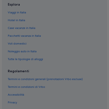
Borgo Po: NH Hotels
Esplora
Borgo Dora: Accor Hotels
Viaggi in Italia
Torino: NH Hotels
Hotel in Italia
Torino: B&B Hotels
Case vacanze in Italia
Torino: hotel Best Western
Pacchetti vacanza in Italia
Torino: hotel Independent
Voli domestici
Torino: hotel Extended Stay America
Torino: Euro Hotels
Noleggio auto in Italia
Torino: hotel Relais & Chateaux
Tutte le tipologie di alloggi
Torino: hotel Logis International Services
Regolamenti
Torino: Marriott Hotels & Resorts
Termini e condizioni generali (prenotazioni Vrbo escluse)
Torino: Accor Hotels
Termini e condizioni di Vrbo
Torino: hotel Motel One
Accessibilità
Torino: Coral Hotels & Resorts
Torino: V3 ANZ Hotels
Privacy