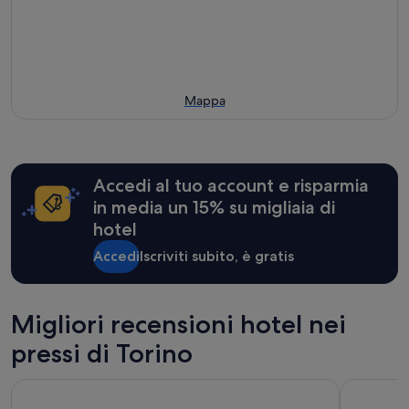
Mappa
Accedi al tuo account e risparmia
in media un 15% su migliaia di
hotel
Accedi
Iscriviti subito, è gratis
Migliori recensioni hotel nei
pressi di Torino
NH Collection Torino Piazza Carlina
Grand Hot