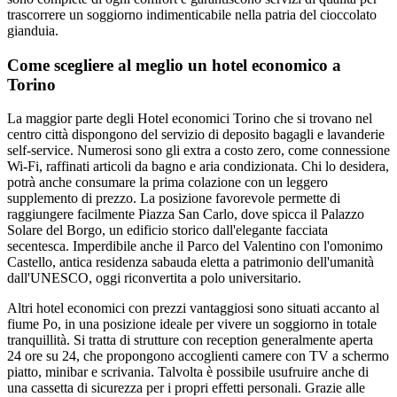
trascorrere un soggiorno indimenticabile nella patria del cioccolato
gianduia.
Come scegliere al meglio un hotel economico a
Torino
La maggior parte degli Hotel economici Torino che si trovano nel
centro città dispongono del servizio di deposito bagagli e lavanderie
self-service. Numerosi sono gli extra a costo zero, come connessione
Wi-Fi, raffinati articoli da bagno e aria condizionata. Chi lo desidera,
potrà anche consumare la prima colazione con un leggero
supplemento di prezzo. La posizione favorevole permette di
raggiungere facilmente Piazza San Carlo, dove spicca il Palazzo
Solare del Borgo, un edificio storico dall'elegante facciata
secentesca. Imperdibile anche il Parco del Valentino con l'omonimo
Castello, antica residenza sabauda eletta a patrimonio dell'umanità
dall'UNESCO, oggi riconvertita a polo universitario.
Altri hotel economici con prezzi vantaggiosi sono situati accanto al
fiume Po, in una posizione ideale per vivere un soggiorno in totale
tranquillità. Si tratta di strutture con reception generalmente aperta
24 ore su 24, che propongono accoglienti camere con TV a schermo
piatto, minibar e scrivania. Talvolta è possibile usufruire anche di
una cassetta di sicurezza per i propri effetti personali. Grazie alle