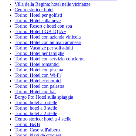
Villa della Regina: hotel nelle vicinanze
Centro storico: hotel
Torino: Hotel per golfisti
Torino: Hotel sulla neve
Torino: Resort e hotel con spa
Torino: Hotel LGBTQIA+
Torino: Hotel con azienda vinicola
Torino: Hotel con animali ammessi
Torino: Vacanze per soli adulti
Torino: Hotel per famiglie
Torino: Hotel con servizio concierge
Torino: Hotel romantici
Torino: Hotel con piscina
Torino: Hotel con Wi-Fi
Torino: Hotel economici
Torino: Hotel con palestra
Torino: Hotel con bar
Borgo Po: Hotel sulla spiaggia
Torino: hotel a 5 stelle
Torino: hotel a 3 stelle
Torino: hotel a 2 stelle
Centro storico: hotel a 4 stelle
Torino: B&B
Torino: Case sull'albero
Torino: Navi da crociera