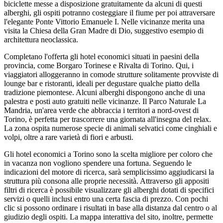
biciclette messe a disposizione gratuitamente da alcuni di questi
alberghi, gli ospiti potranno costeggiare il fiume per poi attraversare
l'elegante Ponte Vittorio Emanuele I. Nelle vicinanze merita una
visita la Chiesa della Gran Madre di Dio, suggestivo esempio di
architettura neoclassica.
Completano l'offerta gli hotel economici situati in paesini della
provincia, come Borgaro Torinese e Rivalta di Torino. Qui, i
viaggiatori alloggeranno in comode strutture solitamente provviste di
lounge bar e ristoranti, ideali per degustare qualche piatto della
tradizione piemontese. Alcuni alberghi dispongono anche di una
palestra e posti auto gratuiti nelle vicinanze. Il Parco Naturale La
Mandria, un'area verde che abbraccia i territori a nord-ovest di
Torino, è perfetta per trascorrere una giornata all'insegna del relax.
La zona ospita numerose specie di animali selvatici come cinghiali e
volpi, oltre a rare varietà di fiori e arbusti.
Gli hotel economici a Torino sono la scelta migliore per coloro che
in vacanza non vogliono spendere una fortuna. Seguendo le
indicazioni del motore di ricerca, sarà semplicissimo aggiudicarsi la
struttura più consona alle proprie necessità. Attraverso gli appositi
filtri di ricerca è possibile visualizzare gli alberghi dotati di specifici
servizi o quelli inclusi entro una certa fascia di prezzo. Con pochi
clic si possono ordinare i risultati in base alla distanza dal centro o al
giudizio degli ospiti. La mappa interattiva del sito, inoltre, permette