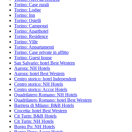
Torino: Case rurali
Torino: Lodge
Torino: Inn
Torino: Ostelli
Torino: Campeggi
Torino: Aparthotel
Torino: Residence
Torino: Ville
Torino: Appartamenti
Torino: Case private in affitto
Torino: Guest house
San Salvario: hotel Best Western
Aurora: NH Hotels
Aurora: hotel Best Western
Centro storico: hotel Independent
Centro storico: NH Hotels
Centro storico: Accor Hotels
Quadrilatero Romano: NH Hotels
Quadrilatero Romano: hotel Best Western
Barriera di Milano: B&B Hotels
Crocetta: hotel Best Western
Cit Turin: B&B Hotels
Cit Turin: NH Hotels
Borgo Po: NH Hotels
Borgo Dora: Accor Hotels