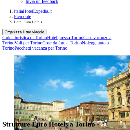
Invia un feedback
Italia
Hotel
Expedia.it
Piemonte
Hotel Euro Hotels
Organizza il tuo viaggio
Guida turistica di Torino
Hotel presso Torino
Case vacanze a
Torino
Voli per Torino
Cose da fare a Torino
Noleggi auto a
Torino
Pacchetti vacanza per Torino
Strutture Euro Hotels a Torino