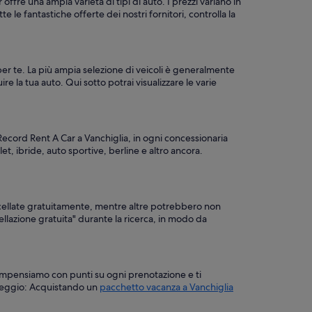
ffre una ampia varietà di tipi di auto. I prezzi variano in
e fantastiche offerte dei nostri fornitori, controlla la
 per te. La più ampia selezione di veicoli è generalmente
ire la tua auto. Qui sotto potrai visualizzare le varie
 Record Rent A Car a Vanchiglia, in ogni concessionaria
t, ibride, auto sportive, berline e altro ancora.
ncellate gratuitamente, mentre altre potrebbero non
ncellazione gratuita" durante la ricerca, in modo da
ricompensiamo con punti su ogni prenotazione e ti
oleggio: Acquistando un
pacchetto vacanza a Vanchiglia