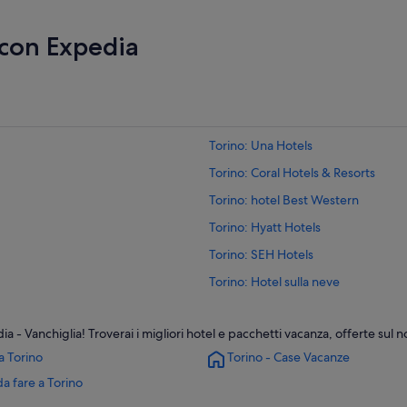
 con Expedia
Torino: Una Hotels
Torino: Coral Hotels & Resorts
Torino: hotel Best Western
Torino: Hyatt Hotels
Torino: SEH Hotels
Torino: Hotel sulla neve
Torino: Hotel economici
 - Vanchiglia! Troverai i migliori hotel e pacchetti vacanza, offerte sul n
Torino: Vacanze per soli adulti
a Torino
Torino - Case Vacanze
Torino: Hotel con azienda vinicola
a fare a Torino
Torino: Hotel con palestra