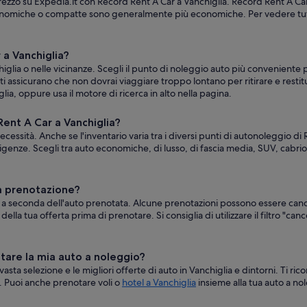
rezzo su Expedia.it con Record Rent A Car a Vanchiglia. Record Rent A Car o
economiche o compatte sono generalmente più economiche. Per vedere tutte l
 a Vanchiglia?
chiglia o nelle vicinanze. Scegli il punto di noleggio auto più conveniente
e ti assicurano che non dovrai viaggiare troppo lontano per ritirare e restitu
ia, oppure usa il motore di ricerca in alto nella pagina.
Rent A Car a Vanchiglia?
cessità. Anche se l'inventario varia tra i diversi punti di autonoleggio di
genze. Scegli tra auto economiche, di lusso, di fascia media, SUV, cabriole
na prenotazione?
e a seconda dell'auto prenotata. Alcune prenotazioni possono essere ca
ella tua offerta prima di prenotare. Si consiglia di utilizzare il filtro "ca
otare la mia auto a noleggio?
 vasta selezione e le migliori offerte di auto in Vanchiglia e dintorni. Ti 
o. Puoi anche prenotare voli o
hotel a Vanchiglia
insieme alla tua auto a n