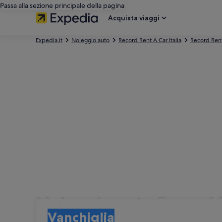
Passa alla sezione principale della pagina
Acquista viaggi
Expedia.it
Noleggio auto
Record Rent A Car Italia
Record Ren
Noleggio auto Record R
Ritiro
Ritiro
Vanchiglia