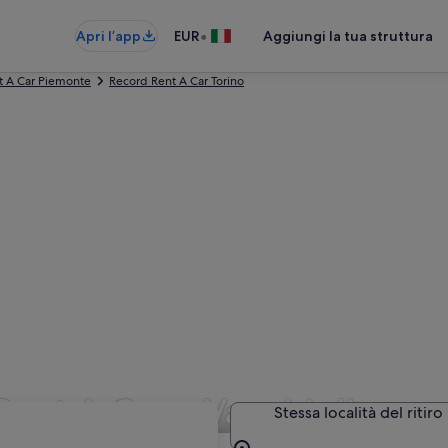
•
Apri l’app
EUR
Aggiungi la tua struttura
t A Car Piemonte
Record Rent A Car Torino
ent A Car a Vanchiglia
Stessa località del ritiro