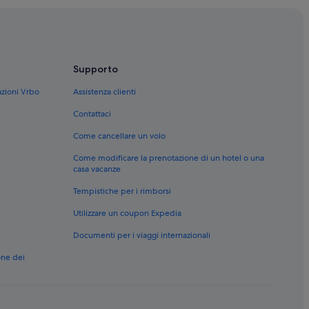
Supporto
azioni Vrbo
Assistenza clienti
Contattaci
Come cancellare un volo
Come modificare la prenotazione di un hotel o una
casa vacanze
tel nelle vicinanze
Tempistiche per i rimborsi
nze
Utilizzare un coupon Expedia
el nelle vicinanze
Documenti per i viaggi internazionali
one dei