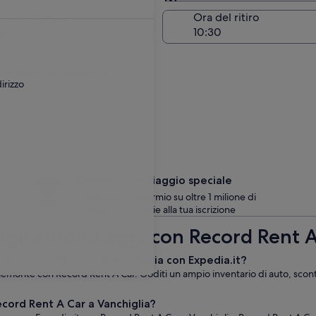
Stessa località del ritiro
 di riconsegna
Ora del ritiro
go
are un supplemento aggiuntivo.
irizzo
Concediti un viaggio speciale
10% o più di risparmio su oltre 1 milione di
noleggi auto grazie alla tua iscrizione
sugli autonoleggi con Record Rent A
 Record Rent A Car a Vanchiglia con Expedia.it?
Piemonte con Record Rent A Car. Goditi un ampio inventario di auto, sconti s
cord Rent A Car a Vanchiglia?