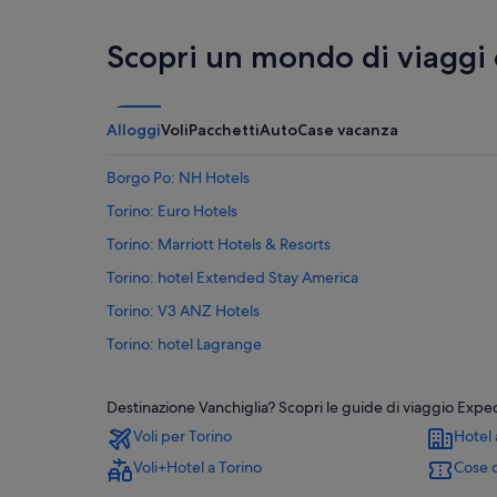
Scopri un mondo di viaggi
Alloggi
Voli
Pacchetti
Auto
Case vacanza
Borgo Po: NH Hotels
Torino: Euro Hotels
Torino: Marriott Hotels & Resorts
Torino: hotel Extended Stay America
Torino: V3 ANZ Hotels
Torino: hotel Lagrange
Torino: Resort e hotel con spa
Destinazione Vanchiglia? Scopri le guide di viaggio Expedia
Torino: Boutique hotel
Voli per Torino
Hotel 
Torino: Hotel per famiglie
Voli+Hotel a Torino
Cose d
Torino: Hotel per chi ama l'avventura