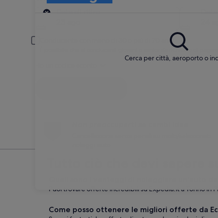
Ritiro
Data di ritiro
Data
23 ago
24 a
Conducente con meno di 30 o più di 70 anni
È possibile che ai conducenti giovani o senior sia richiesto di pag
Cerca per città, aeroporto o ind
Ho un codice sconto
Cerca
Non preoccuparti se cambi idea
Cancellazione senza penali su molti/selezionati
noleggi auto
Tutto ciò che devi sapere 
Quali sono i vantaggi di noleggiare un'auto da
Puoi trovare offerte incredibili su Expedia.it a Torino in
Come posso ottenere le migliori offerte da E