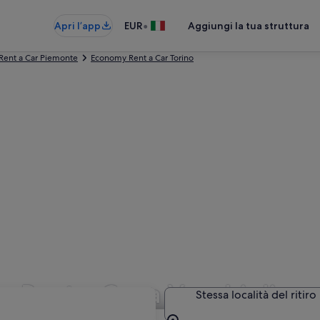
•
Apri l’app
EUR
Aggiungi la tua struttura
ent a Car Piemonte
Economy Rent a Car Torino
 Rent a Car a Vanchiglia
Stessa località del ritiro