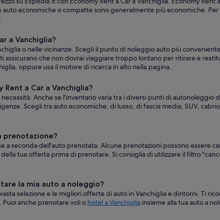
prezzo su Expedia.it con Economy Rent a Car a Vanchiglia. Economy Rent a Ca
o. Le auto economiche o compatte sono generalmente più economiche. Per ve
.
ar a Vanchiglia?
nchiglia o nelle vicinanze. Scegli il punto di noleggio auto più convenien
e ti assicurano che non dovrai viaggiare troppo lontano per ritirare e restitu
lia, oppure usa il motore di ricerca in alto nella pagina.
 Rent a Car a Vanchiglia?
necessità. Anche se l'inventario varia tra i diversi punti di autonoleggio 
genze. Scegli tra auto economiche, di lusso, di fascia media, SUV, cabriole
na prenotazione?
rse a seconda dell'auto prenotata. Alcune prenotazioni possono essere c
ella tua offerta prima di prenotare. Si consiglia di utilizzare il filtro "ca
otare la mia auto a noleggio?
 vasta selezione e le migliori offerte di auto in Vanchiglia e dintorni. Ti 
o. Puoi anche prenotare voli o
hotel a Vanchiglia
insieme alla tua auto a n