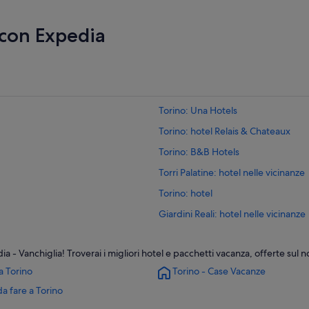
 con Expedia
Torino: Una Hotels
Torino: hotel Relais & Chateaux
Torino: B&B Hotels
Torri Palatine: hotel nelle vicinanze
Torino: hotel
Giardini Reali: hotel nelle vicinanze
Stazione di Torino Porta Nuova: hot
 - Vanchiglia! Troverai i migliori hotel e pacchetti vacanza, offerte sul n
lle vicinanze
Vanchiglia: hotel
a Torino
Torino - Case Vacanze
Museo Nazionale del Risorgimento it
a fare a Torino
Torino: Campeggi