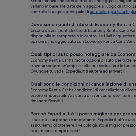
Scopri fantastiche offerte di auto a noleggio al miglior 
variano in base alle date del viaggio e al luogo di ritir
controlla la pagina principale di
autonoleggi a Vanchiglia
Dove sono i punti di ritiro di Economy Rent a C
Ci sono diversi punti di ritiro di Economy Rent a Car a Va
disponibile in aeroporto o in centro. Le filiali di quartier
opzioni di noleggio auto con Economy Rent a Car a Vanchig
Quali tipi di auto posso noleggiare da Economy
Economy Rent a Car ha molte opzioni di auto per tutte le 
troverai sempre un'ampia scelta per soddisfare le tue esi
Ovunque tu vada, Expedia.it ti aiuterà ad arrivarci!
Quali sono le condizioni di cancellazione di u
Economy Rent a Car ha condizioni di cancellazione dive
essere rimborsabili. Assicurati di aver compreso i termini d
rimanere flessibili.
Perché Expedia.it è il posto migliore per pren
Il posto in cui prenoti è importante. Expedia.it offre una
assicuriamo di ottenere il veicolo giusto al miglior prezz
risparmierai tempo e soldi!