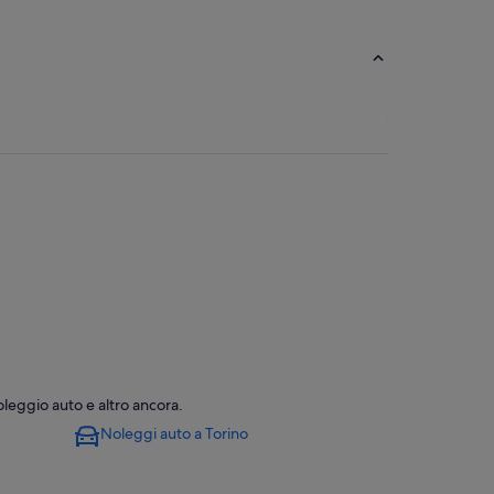
el nelle vicinanze
oleggio auto e altro ancora.
Noleggi auto a Torino
aliano: hotel nelle vicinanze