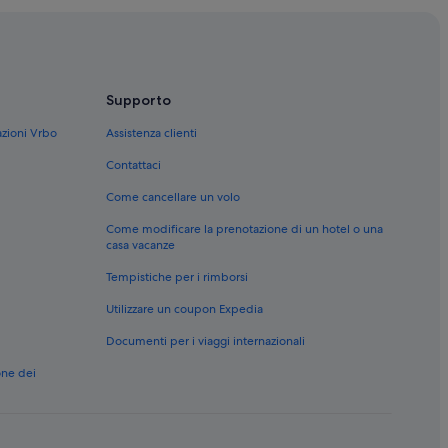
Supporto
azioni Vrbo
Assistenza clienti
Contattaci
Come cancellare un volo
Come modificare la prenotazione di un hotel o una
casa vacanze
Tempistiche per i rimborsi
s
Utilizzare un coupon Expedia
Documenti per i viaggi internazionali
one dei