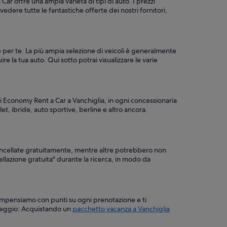
r offre una ampia varietà di tipi di auto. I prezzi
dere tutte le fantastiche offerte dei nostri fornitori,
te per te. La più ampia selezione di veicoli è generalmente
ire la tua auto. Qui sotto potrai visualizzare le varie
di Economy Rent a Car a Vanchiglia, in ogni concessionaria
t, ibride, auto sportive, berline e altro ancora.
ancellate gratuitamente, mentre altre potrebbero non
ncellazione gratuita" durante la ricerca, in modo da
ricompensiamo con punti su ogni prenotazione e ti
oleggio: Acquistando un
pacchetto vacanza a Vanchiglia