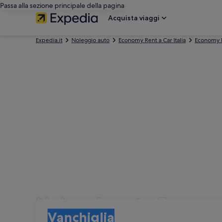
Passa alla sezione principale della pagina
Acquista viaggi
Expedia.it
Noleggio auto
Economy Rent a Car Italia
Economy R
Noleggio auto Economy
Ritiro
Ritiro
Vanchiglia