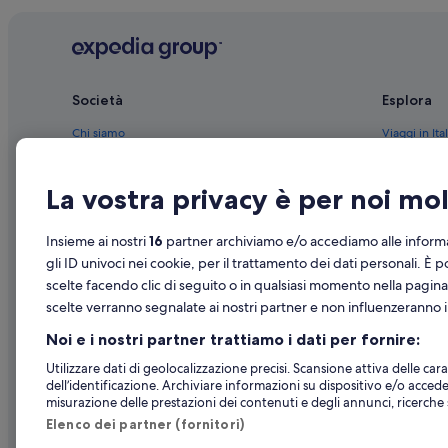
Torino: B&B
Torino: Lodge
Torino: Case private in affitto
Società
Esplora
Torino: Guest house
Torino: hotel a 3 stelle
Chi siamo
Viaggi in Ital
Torino: Hotel con bar
Lavora con noi
Hotel in Ital
La vostra privacy è per noi m
Torino: Hotel con azienda vinicola
Aggiungi la tua struttura
Case vacanze
Torino: Hotel con piscina
Partnership
Pacchetti vac
Insieme ai nostri
16
partner archiviamo e/o accediamo alle informa
Torino: Hotel con servizio concierge
Novità e comunicati stampa
Voli domesti
gli ID univoci nei cookie, per il trattamento dei dati personali. È p
Borgo Po: Hotel con Wi-Fi
scelte facendo clic di seguito o in qualsiasi momento nella pagina
Pubblicità
Noleggio aut
scelte verranno segnalate ai nostri partner e non influenzeranno i 
Borgo Po: Hotel per golfisti
Tutte le tipo
Noi e i nostri partner trattiamo i dati per fornire:
Vanchiglia: Hotel storici
Utilizzare dati di geolocalizzazione precisi. Scansione attiva delle carat
Vanchiglia: Hotel con Wi-Fi
dell’identificazione. Archiviare informazioni su dispositivo e/o accede
misurazione delle prestazioni dei contenuti e degli annunci, ricerche s
Elenco dei partner (fornitori)