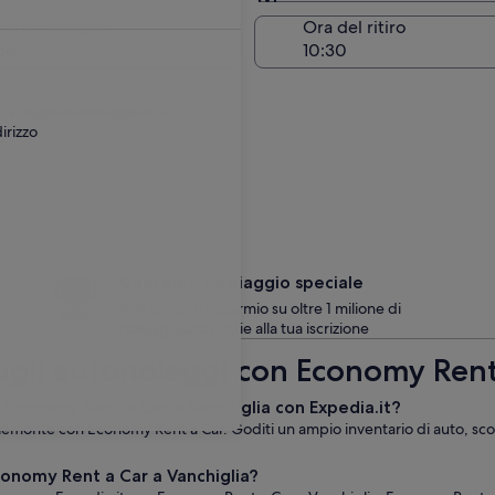
Stessa località del ritiro
 di riconsegna
Ora del ritiro
go
are un supplemento aggiuntivo.
irizzo
Concediti un viaggio speciale
10% o più di risparmio su oltre 1 milione di
noleggi auto grazie alla tua iscrizione
sugli autonoleggi con Economy Rent
 Economy Rent a Car a Vanchiglia con Expedia.it?
 Piemonte con Economy Rent a Car. Goditi un ampio inventario di auto, sconti
conomy Rent a Car a Vanchiglia?