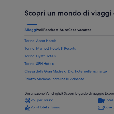
Scopri un mondo di viaggi
Alloggi
Voli
Pacchetti
Auto
Case vacanza
Torino: Accor Hotels
Torino: Marriott Hotels & Resorts
Torino: Hyatt Hotels
Torino: SEH Hotels
Chiesa della Gran Madre di Dio: hotel nelle vicinanze
Palazzo Madama: hotel nelle vicinanze
Area Metropolitana di Torino: hotel
Destinazione Vanchiglia? Scopri le guide di viaggio Expedia
Università degli Studi di Torino - Palazzo Nuovo: hotel ne
Voli per Torino
Hotel 
Palazzo Reale di Torino: hotel nelle vicinanze
Voli+Hotel a Torino
Cose d
Centro storico: hotel