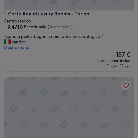
Corte Realdi Luxury Rooms - Torino
1. Corte Realdi Luxury Rooms - Torino
Centro storico
9.4
9,4/10
Eccezionale
(70 recensioni)
su
“
“Camera pulita, bagno ampio, posizione strategica. ”
10,
C
sandro
Eccezionale,
a
Mostra meno
(70
m
Il
157 €
recensioni)
e
prezzo
tasse e oneri inclusi
r
attuale
11 ago - 12 ago
a
è
p
157 €
Agorà - Boutique Stays
u
l
i
t
a
,
b
a
g
n
o