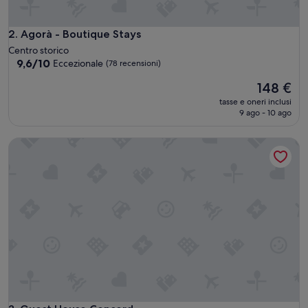
a
m
p
Agorà - Boutique Stays
2. Agorà - Boutique Stays
i
Centro storico
o
9.6
9,6/10
Eccezionale
(78 recensioni)
,
su
p
Il
148 €
10,
o
prezzo
Eccezionale,
tasse e oneri inclusi
s
attuale
(78
9 ago - 10 ago
i
è
recensioni)
z
148 €
Guest House Concord
i
o
n
e
s
t
r
a
t
e
g
i
c
a