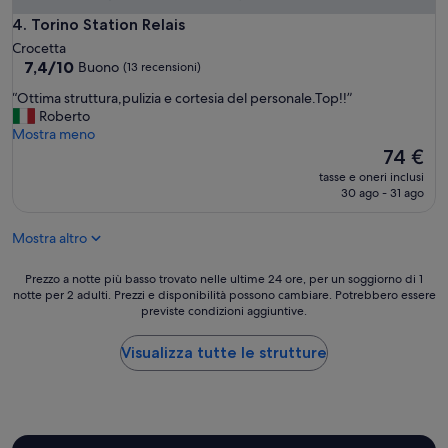
e
n
Torino Station Relais
4. Torino Station Relais
t
Crocetta
e
7.4
7,4/10
Buono
(13 recensioni)
d
su
e
“
“Ottima struttura,pulizia e cortesia del personale.Top!!”
10,
s
O
Roberto
Buono,
a
t
Mostra meno
(13
y
t
Il
74 €
recensioni)
u
i
prezzo
tasse e oneri inclusi
n
m
attuale
30 ago - 31 ago
o
a
è
m
s
74 €
,
Mostra altro
t
p
r
e
u
Prezzo
Prezzo a notte più basso trovato nelle ultime 24 ore, per un soggiorno di 1
r
t
notte per 2 adulti. Prezzi e disponibilità possono cambiare. Potrebbero essere
a
s
previste condizioni aggiuntive.
t
notte
o
u
più
n
r
basso
Visualizza tutte le strutture
a
a
trovato
l
,
nelle
m
p
ultime
u
u
24
y
l
ore,