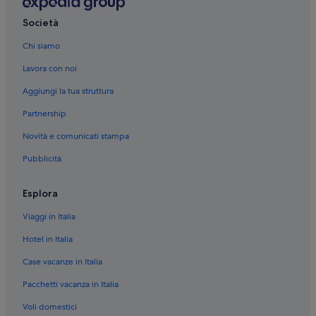
Torino: NH Hotels
Società
Torino: Marriott Hotels & Resorts
Chi siamo
Torino: hotel Logis International Services
Lavora con noi
Torino: hotel Lagrange
Aggiungi la tua struttura
Torino: V3 ANZ Hotels
Partnership
Torino: SEH Hotels
Novità e comunicati stampa
Torino: B&B Hotels
Pubblicità
Torino: hotel Independent
Torino: hotel Relais & Chateaux
Esplora
Torino: Hotel con piscina
Viaggi in Italia
Torino: Hotel per fare shopping
Hotel in Italia
Torino: Hotel con animali ammessi
Case vacanze in Italia
Torino: Hotel romantici
Pacchetti vacanza in Italia
Torino: Hotel storici
Voli domestici
Torino: Hotel con azienda vinicola