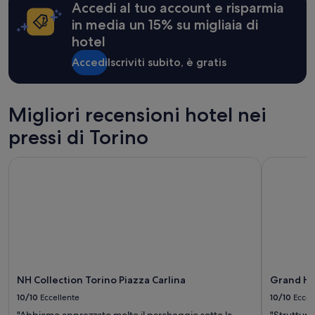
a
Accedi al tuo account e risparmia
i
per
t
z
un
in media un 15% su migliaia di
e
i
soggiorno
hotel
n
a
di
t
e
1
Accedi
Iscriviti subito, è gratis
o
c
notte
,
o
per
i
r
2
g
t
adulti.
Migliori recensioni hotel nei
u
e
Prezzi
a
pressi di Torino
s
e
l
i
disponibilità
a
a
possono
NH Collection Torino Piazza Carlina
Grand Hot
l
d
cambiare.
a
e
Potrebbero
s
l
essere
f
p
previste
o
e
condizioni
t
r
aggiuntive.
o
s
s
o
.
n
NH Collection Torino Piazza Carlina
Grand Ho
L
a
o
l
10/10
Eccellente
10/10
Eccel
r
e