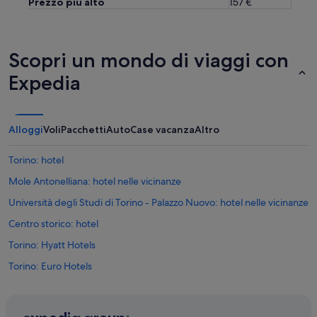
Prezzo più alto
157 €
Scopri un mondo di viaggi con
Expedia
Alloggi
Voli
Pacchetti
Auto
Case vacanza
Altro
Torino: hotel
Mole Antonelliana: hotel nelle vicinanze
Università degli Studi di Torino - Palazzo Nuovo: hotel nelle vicinanze
Centro storico: hotel
Torino: Hyatt Hotels
Torino: Euro Hotels
Torino: Accor Hotels
Torino: hotel Extended Stay America