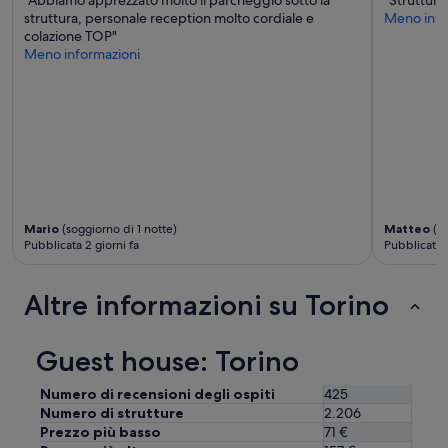
"Abbiamo apprezzato molto il parcheggio sotto la
"Struttura
e
.
struttura, personale reception molto cordiale e
Meno info
c
T
colazione TOP"
o
o
Meno informazioni
m
p
i
!
e
!
n
”
d
o
a
m
p
l
Mario
(soggiorno di 1 notte)
Matteo
(so
i
Pubblicata 2 giorni fa
Pubblicata 3
a
m
e
Altre informazioni su Torino
n
t
e
Guest house: Torino
.
”
Numero di recensioni degli ospiti
425
Numero di strutture
2.206
Prezzo più basso
71 €