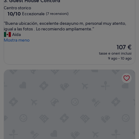
Guest House Concord
3. Guest House Concord
.
Centro storico
”
10.0
10/10
Eccezionale
(7 recensioni)
su
“
“Buena ubicación, excelente desayuno m, personal muy atento,
10,
B
igual a las fotos . Lo recomiendo ampliamente.”
Eccezionale,
u
Aída
(7
e
Mostra meno
recensioni)
n
Il
107 €
a
prezzo
tasse e oneri inclusi
u
attuale
9 ago - 10 ago
b
è
i
107 €
Torino Station Relais
c
a
c
i
ó
n
,
e
x
c
e
l