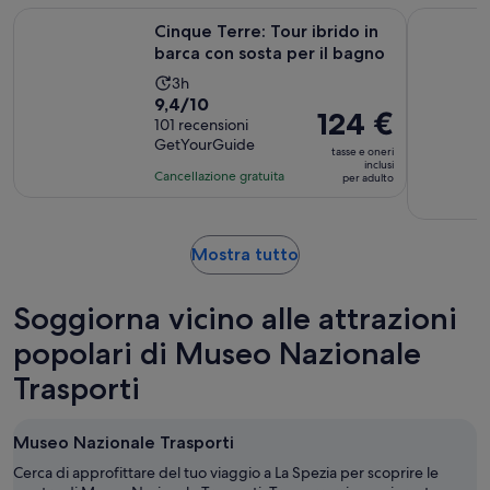
di
Ape
Cinque Terre: Tour ibrido in barca con sosta per il bagno
Monterosso
235
Cinque Terre: Tour ibrido in
recensioni
barca con sosta per il bagno
L’attività
3h
Valutazione
9,4/10
dura
Il
124 €
di
101 recensioni
3
prezzo
GetYourGuide
9.4
ore
tasse e oneri
è
inclusi
su
Cancellazione gratuita
per adulto
124 €
10,
per
sulla
adulto
base
Apertura
Mostra tutto
di
in
101
una
recensioni
Soggiorna vicino alle attrazioni
nuova
scheda
popolari di Museo Nazionale
Trasporti
Museo Nazionale Trasporti
Cerca di approfittare del tuo viaggio a La Spezia per scoprire le