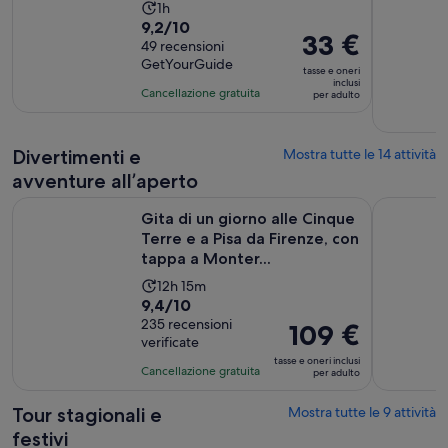
di
L’attività
1h
6 €
Valutazione
9,2/10
dura
Il
33 €
per
di
49 recensioni
Un’ora
prezzo
GetYourGuide
adulto
9.2
tasse e oneri
è
inclusi
su
Cancellazione gratuita
per adulto
33 €
10,
per
sulla
adulto
base
Divertimenti e
Mostra tutte le 14 attività
di
avventure all’aperto
49
Gita di un giorno alle Cinque Terre e a Pisa da Firenze, con t
Gita di un 
recensioni
Gita di un giorno alle Cinque
Terre e a Pisa da Firenze, con
tappa a Monter...
L’attività
12h 15m
Valutazione
9,4/10
dura
di
235 recensioni
12
Il
109 €
verificate
9.4
ore
prezzo
tasse e oneri inclusi
su
e
è
Cancellazione gratuita
per adulto
10,
15
109 €
sulla
minuti
per
Tour stagionali e
Mostra tutte le 9 attività
base
adulto
festivi