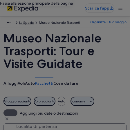
Passa alla sezione principale della pagina
Scarica l’app
Organizza il tuo viaggio
La Spezia
Museo Nazionale Trasporti
Museo Nazionale
Trasporti: Tour e
Visite Guidate
Alloggi
Voli
Auto
Pacchetti
Cose da fare
Alloggio aggiunto
Volo aggiunto
Auto
Economy
Aggiungi più date o destinazioni
Località di partenza