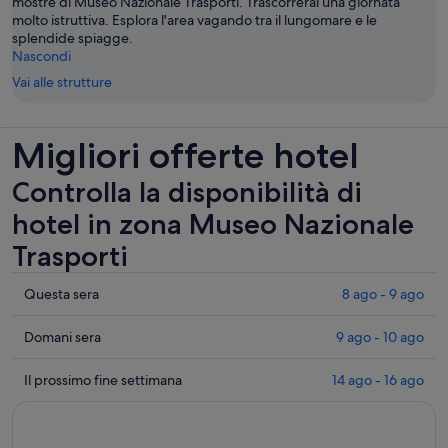
mostre di Museo Nazionale Trasporti. Trascorrerai una giornata
molto istruttiva. Esplora l'area vagando tra il lungomare e le
splendide spiagge.
Nascondi
Vai alle strutture
Migliori offerte hotel
Controlla la disponibilità di
hotel in zona Museo Nazionale
Trasporti
Controlla
Questa sera
8 ago - 9 ago
i
prezzi
Controlla
Domani sera
9 ago - 10 ago
vicino
i
a
prezzi
Controlla
Il prossimo fine settimana
14 ago - 16 ago
Museo
vicino
i
Nazionale
a
prezzi
Trasporti
Museo
vicino