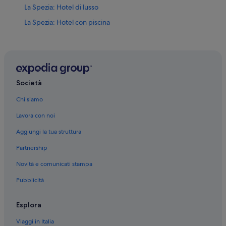
La Spezia: Hotel di lusso
La Spezia: Hotel con piscina
La Spezia: Hotel sulla spiaggia
La Spezia: Hotel con servizi business
La Spezia: Hotel storici
La Spezia: Hotel con azienda vinicola
Società
La Spezia: Hotel all inclusive
Chi siamo
La Spezia: Hotel per golfisti
Lavora con noi
La Spezia: Hotel con animali ammessi
Aggiungi la tua struttura
La Spezia: Hotel storici
Partnership
La Spezia: Hotel sulla neve
Novità e comunicati stampa
La Spezia: Hotel con casinò
Pubblicità
La Spezia: Hotel con Wi-Fi
Centro storico di La Spezia: Hotel per chi ama l'avventura
Esplora
Centro storico di La Spezia: Boutique hotel
Viaggi in Italia