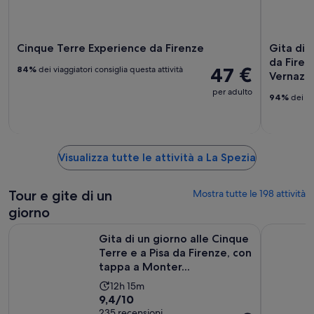
Cinque Terre Experience da Firenze
Gita di 
da Firen
47 €
84%
dei viaggiatori consiglia questa attività
Vernazz
per adulto
94%
dei via
Visualizza tutte le attività a La Spezia
Tour e gite di un
Mostra tutte le 198 attività
giorno
Gita di un giorno alle Cinque Terre e a Pisa da Firenze, con t
Cinque Ter
Gita di un giorno alle Cinque
Terre e a Pisa da Firenze, con
tappa a Monter...
L’attività
12h 15m
Valutazione
9,4/10
dura
di
235 recensioni