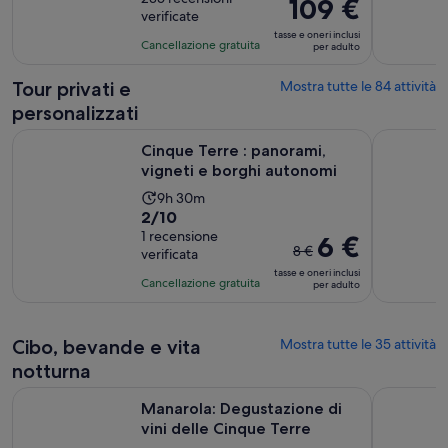
12
Il
109 €
verificate
9.4
ore
prezzo
tasse e oneri inclusi
su
e
è
Cancellazione gratuita
per adulto
10,
15
109 €
sulla
minuti
per
Tour privati e
Mostra tutte le 84 attività
base
adulto
personalizzati
di
Apertura
Cinque Terre : panorami, vigneti e borghi autonomi
Pisa e Gol
235
Cinque Terre : panorami,
recensioni
vigneti e borghi autonomi
L’attività
9h 30m
Valutazione
2/10
dura
di
1 recensione
9
Il
6 €
8 €
verificata
2.0
ore
prezzo
tasse e oneri inclusi
su
e
precedente
Cancellazione gratuita
per adulto
10,
30
era
sulla
minuti
di
base
Cibo, bevande e vita
Mostra tutte le 35 attività
8 €
di
e
notturna
una
quello
Apertura i
Manarola: Degustazione di vini delle Cinque Terre
Tour per p
recensione
attuale
Manarola: Degustazione di
vini delle Cinque Terre
è