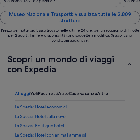
out
out
Via Roma, 139 La Spezia SP
Via Pale
of
of
5
5
Museo Nazionale Trasporti: visualizza tutte le 2.809
strutture
Prezzo per notte più basso trovato nelle ultime 24 ore, per un soggiorno di 1 notte
per 2 adulti. Tariffe e disponibilità sono soggette a modifica. Si applicano
condizioni aggiuntive.
Scopri un mondo di viaggi
con Expedia
Alloggi
Voli
Pacchetti
Auto
Case vacanza
Altro
La Spezia: Hotel economici
La Spezia: Hotel sulla neve
La Spezia: Boutique hotel
La Spezia: Hotel con animali ammessi