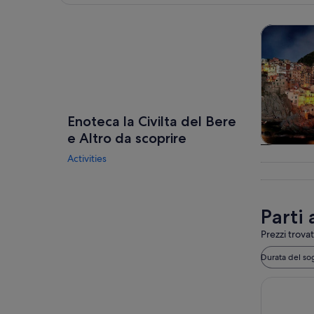
Guarda la mappa
Tour e git
Enoteca la Civilta del Bere
e Altro da scoprire
Tour e git
Activities
gior
Parti 
Prezzi trovat
Durata del so