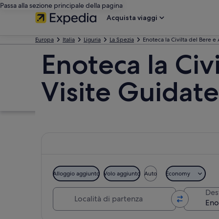
Passa alla sezione principale della pagina
Acquista viaggi
Europa
Italia
Liguria
La Spezia
Enoteca la Civilta del Bere e 
Enoteca la Civi
Visite Guidate
Alloggio aggiunto
Volo aggiunto
Auto
Economy
Località di partenza
Des