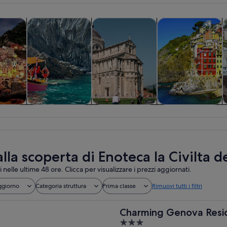
Apertura in una nuova scheda
Apertura in una nuova sch
Apertura in una nuov
e di un giorno
Tour privati e personalizzati
Storia e cultura
Crociere e tour in 
C
e di un
Tour privati e
Storia e cultura
Crociere e tour in
no
personalizzati
barca
alla scoperta di Enoteca la Civilta d
i nelle ultime 48 ore. Clicca per visualizzare i prezzi aggiornati.
ggiorno
Categoria struttura
Prima classe
Rimuovi tutti i filtri
Charming Genova Resi
3