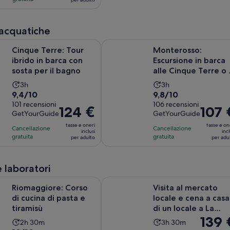
sulla
30
di
per
sulla
base
minuti
8 €
adulto
base
di
e
 acquatiche
di
26
quello
una
recensioni
Apertura in una
re: Tour ibrido in barca con sosta per il bagno
Monterosso: Escursione in barca all
attuale
Cinque Terre: Tour
Monterosso:
recensione
è
ibrido in barca con
Escursione in barca
di
sosta per il bagno
alle Cinque Terre o 
6 €
tramonto con
L’attività
L’attività
3h
3h
per
aperiti...
Valutazione
Valutazione
9,4/10
9,8/10
dura
dura
adulto
di
101 recensioni
di
106 recensioni
3
3
Il
124 €
Il
107 
GetYourGuide
GetYourGuide
9.4
9.8
ore
ore
prezzo
prezzo
su
su
tasse e oneri
tasse e on
Cancellazione
Cancellazione
è
è
inclusi
incl
10,
10,
gratuita
gratuita
per adulto
per adu
124 €
107 €
sulla
sulla
per
per
base
base
adulto
adulto
e laboratori
di
di
101
106
Apertura in una nuova 
e: Corso di cucina di pasta e tiramisù
Visita al mercato locale e cena a ca
Riomaggiore: Corso
Visita al mercato
recensioni
recensioni
di cucina di pasta e
locale e cena a casa
tiramisù
di un locale a La
Il
139 
Spezia
L’attività
L’attività
2h 30m
3h 30m
prezzo