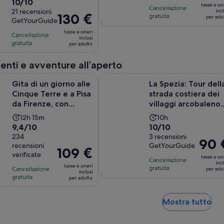
Valutazione
10/10
dura
dura
tasse e on
Cancellazione
è
di
21 recensioni
incl
2
3
Il
130 €
gratuita
per adu
139 €
GetYourGuide
10.0
ore
ore
prezzo
per
su
tasse e oneri
e
e
Cancellazione
è
inclusi
adulto
10,
gratuita
30
30
per adulto
130 €
sulla
minuti
minuti
per
enti e avventure all’aperto
base
adulto
di
 giorno alle Cinque Terre e a Pisa da Firenze, con tappa a Monte
La Spezia: Tour della strada costier
Gita di un giorno alle
La Spezia: Tour dell
21
Cinque Terre e a Pisa
strada costiera dei
recensioni
da Firenze, con
villaggi arcobaleno
tappa a Monter...
delle Cinque ...
L’attività
L’attività
12h 15m
10h
Valutazione
Valutazione
9,4/10
10/10
dura
dura
di
234
di
3 recensioni
12
10
Il
90 
recensioni
GetYourGuide
9.4
10.0
ore
ore
Il
109 €
prezzo
verificate
su
su
tasse e on
e
prezzo
Cancellazione
è
incl
tasse e oneri
10,
10,
gratuita
Cancellazione
15
è
per adu
90 €
inclusi
gratuita
sulla
sulla
per adulto
minuti
109 €
per
base
base
per
adulto
di
di
Ape
adulto
Mostra tutto
234
3
in
recensioni
recensioni
un