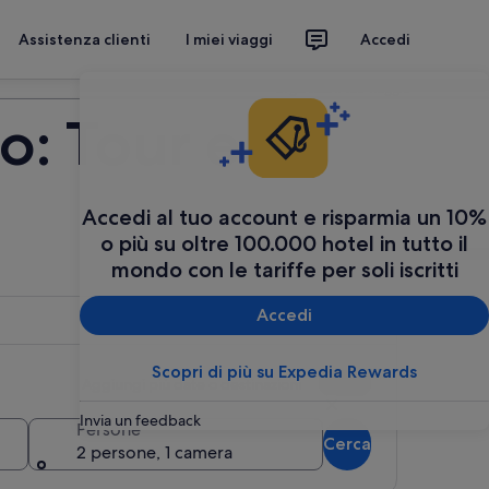
Assistenza clienti
I miei viaggi
Accedi
Organizza il tuo viaggio
ro: Tour e
Accedi al tuo account e risparmia un 10%
o più su oltre 100.000 hotel in tutto il
mondo con le tariffe per soli iscritti
Accedi
Scopri di più su Expedia Rewards
Aggiungi più date o destinazioni
Invia un feedback
Persone
Cerca
2 persone, 1 camera