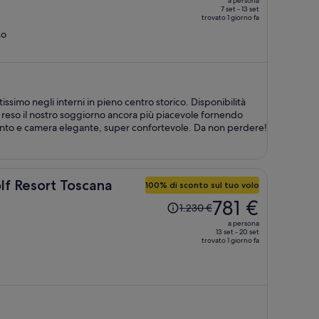
a persona
era
7 set - 13 set
trovato 1 giorno fa
2.282 €,
so
ora
è
757 €
a
persona
issimo negli interni in pieno centro storico. Disponibilità
reso il nostro soggiorno ancora più piacevole fornendo
ttento e camera elegante, super confortevole. Da non perdere!
lf Resort Toscana
100% di sconto sul tuo volo
Il
781 €
1.230 €
prezzo
a persona
era
13 set - 20 set
trovato 1 giorno fa
1.230 €,
ora
è
781 €
a