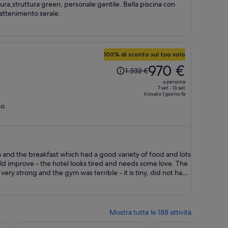
persona
ura,struttura green, personale gentile. Bella piscina con
attenimento serale.
100% di sconto sul tuo volo
Il
970 €
1.332 €
prezzo
a persona
era
7 set - 13 set
trovato 1 giorno fa
1.332 €,
so
ora
è
970 €
a
persona
on and the breakfast which had a good variety of food and lots
ould improve - the hotel looks tired and needs some love. The
ery strong and the gym was terrible - it is tiny, did not have
re was not even 1 set of dumb-bells or weights, I left it
Mostra tutte le 188 attività
Apertura in una nuova scheda
Apertura in una 
Ap
r...
Firenze con vista panoramica e pranzo opz...
Cinque Terre: Tour ibrido in barca con sosta per il bagno
Gita di un giorno all