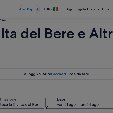
•
Apri l’app
EUR
Aggiungi la tua struttura
Altro
lta del Bere e Alt
Alloggi
Voli
Auto
Pacchetti
Cose da fare
tinazione
Date
ven 21 ago - lun 24 ago