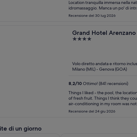
Location tranquilla immersa nella nat
idromassaggio. Manca un po' di intr
Recensione del 30 lug 2026
Grand Hotel Arenzano
4
out
of
5
Volo diretto andata e ritorno inclu
Milano (MIL) - Genova (GOA)
8,2
/
10
Ottimo! (841 recensioni)
Things I liked - the pool, the locati
of fresh fruit. Things I think they c
air-conditioning in my room was not v
air-conditioning that worked and the
Recensione del 24 giu 2026
frustrated.
ite di un giorno
 giorno alle Cinque Terre e a Pisa da Firenze, con tappa a Monte
Cinque Terre in piccolo gruppo da 