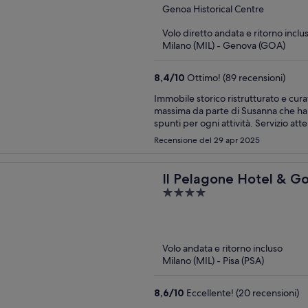
out
Genoa Historical Centre
of
Volo diretto andata e ritorno inclu
5
Milano (MIL) - Genova (GOA)
8,4
/
10
Ottimo! (89 recensioni)
Immobile storico ristrutturato e curat
massima da parte di Susanna che ha 
spunti per ogni attività. Servizio a
Recensione del 29 apr 2025
Il Pelagone Hotel & Go
4
out
of
5
Volo andata e ritorno incluso
Milano (MIL) - Pisa (PSA)
8,6
/
10
Eccellente! (20 recensioni)