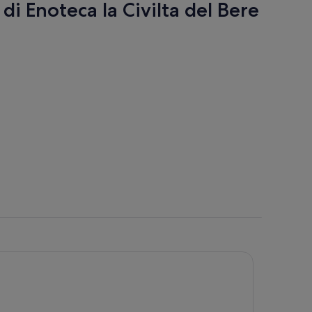
di Enoteca la Civilta del Bere
ova
heda