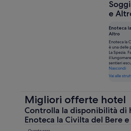
Soggio
e Altr
Enoteca la
Altro
Enoteca la Ci
è una delle p
La Spezia. Fa
il lungomare
sentieri escu
Nascondi
Vai alle stru
Migliori offerte hotel
Controlla la disponibilità di
Enoteca la Civilta del Bere e
Controlla
Questa sera