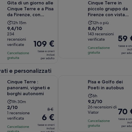
Gita di un giorno alle
Cinque Terre in
Cinque Terre e a Pisa
piccolo gruppo da
da Firenze, con
Firenze con vista
tappa a Monter...
panoramica e pranz
L’attività
L’attività
12h 15m
12h o più
opz...
Valutazione
Valutazione
9,4/10
8,6/10
dura
dura
di
234
di
143 recensioni
12
12
Il
59 
recensioni
verificate
9.4
8.6
ore
ore
Il
109 €
prezzo
verificate
su
su
tasse e on
e
prezzo
Cancellazione
è
incl
tasse e oneri
10,
10,
gratuita
Cancellazione
15
è
per adu
59 €
inclusi
gratuita
sulla
sulla
per adulto
minuti
109 €
per
base
base
per
adulto
vati e personalizzati
di
di
adulto
234
143
Apertura in una nuo
Ap
re : panorami, vigneti e borghi autonomi
Pisa e Golfo dei Poeti in autobus
Cinque Terre :
Pisa e Golfo dei
recensioni
recensioni
panorami, vigneti e
Poeti in autobus
borghi autonomi
L’attività
6h
Valutazione
9,2/10
L’attività
9h 30m
dura
Valutazione
2/10
di
26 recensioni di
dura
6
Il
Il
70 
8 €
Viator
di
1 recensione
9.2
9
ore
6 €
prezzo
prezzo
verificata
2.0
su
tasse e on
ore
precedente
Cancellazione
è
incl
su
tasse e oneri
10,
gratuita
e
per adu
Cancellazione
era
70 €
inclusi
10,
gratuita
per adulto