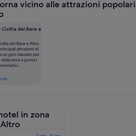
rna vicino alle attrazioni popolari 
nu
sc
o
 Civilta del Bere e
vilta del Bere e Altro
rincipali attrazioni di
i un giro rilassato per
 della zona o prova i
rsionistici.
tture
 hotel in zona
 Altro
7 ago - 8 ago