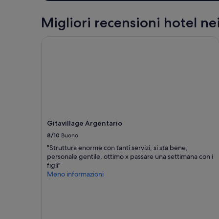
i
t
Migliori recensioni hotel nei
i
s
Gitavillage Argentario
s
i
m
a
e
p
r
o
v
v
Gitavillage Argentario
i
8/10
Buono
s
t
"Struttura enorme con tanti servizi, si sta bene,
a
personale gentile, ottimo x passare una settimana con i
d
figli"
i
Meno informazioni
t
u
t
t
o