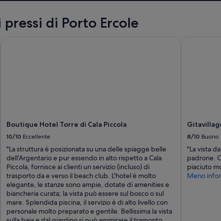
 pressi di Porto Ercole
Boutique Hotel Torre di Cala Piccola
Gitavillag
Boutique Hotel Torre di Cala Piccola
Gitavilla
10/10
Eccellente
8/10
Buono
"La struttura è posizionata su una delle spiagge belle
"La vista da
dell'Argentario e pur essendo in alto rispetto a Cala
padrone. Ci
Piccola, fornisce ai clienti un servizio (incluso) di
piaciuto mo
trasporto da e verso il beach club. L'hotel è molto
Meno infor
elegante, le stanze sono ampie, dotate di amenities e
biancheria curata; la vista può essere sul bosco o sul
mare. Splendida piscina, il servizio è di alto livello con
personale molto preparato e gentile. Bellissima la vista
sulla baia e dal giardino si può ammirare il tramonto