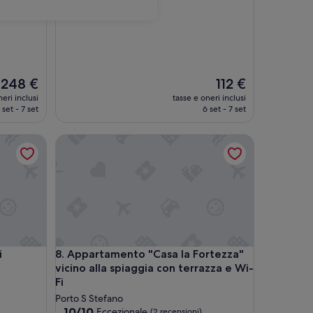
Il
Il
248 €
112 €
prezzo
prezzo
eri inclusi
tasse e oneri inclusi
attuale
attuale
 set - 7 set
6 set - 7 set
è
è
248 €
112 €
e aria condizionata
Appartamento "Casa la Fortezza" vicino alla spiaggi
e aria condizionata
Appartamento "Casa la Fortezza" vicino alla spiaggi
i
8. Appartamento "Casa la Fortezza"
vicino alla spiaggia con terrazza e Wi-
Fi
Porto S Stefano
10.0
10/10
Eccezionale
(2 recensioni)