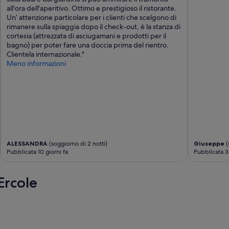
all'ora dell'aperitivo. Ottimo e prestigioso il ristorante.
Un’ attenzione particolare per i clienti che scelgono di
rimanere sulla spiaggia dopo il check-out, è la stanza di
cortesia (attrezzata di asciugamani e prodotti per il
bagno) per poter fare una doccia prima del rientro.
Clientela internazionale."
Meno informazioni
ALESSANDRA
(soggiorno di 2 notti)
Giuseppe
(
Pubblicata 10 giorni fa
Pubblicata 3
Ercole
e