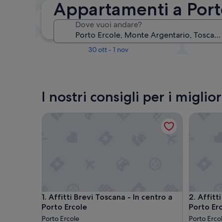
Appartamenti a Port
Tra due settimane
Dove vuoi andare?
21 ago - 23 ago
Tra tre mesi
30 ott - 1 nov
I nostri consigli per i migli
Affitti Brevi Toscana - In centro a Porto Ercole
Affitti B
Affitti Brevi Toscana - In centro a Porto Ercole
Affitti B
1. Affitti Brevi Toscana - In centro a
2. Affitt
Porto Ercole
Porto Er
Porto Ercole
Porto Erco