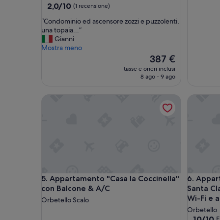
2.0
2,0/10
(1 recensione)
su
“
“Condominio ed ascensore zozzi e puzzolenti,
10,
C
una topaia...”
(1
o
Gianni
recensione)
n
Mostra meno
d
Il
387 €
o
prezzo
tasse e oneri inclusi
m
attuale
8 ago - 9 ago
i
è
n
387 €
Appartamento "Casa la Coccinella" con Balcone &
Appartame
i
o
e
d
a
s
c
e
n
Appartamento "Casa la Coccinella" con Balcone &
Appartame
5. Appartamento "Casa la Coccinella"
6. Appar
s
con Balcone & A/C
Santa Cla
o
r
Wi-Fi e a
Orbetello Scalo
e
Orbetello
z
10.0
10/10
E