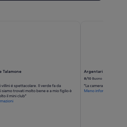
e
r
.
T
e Talamone
Argentario Osa Resort
h
e
f
l
a
t
w
a
s
v
ge Talamone
Argentario Osa Resor
e
8/10
Buono
r
y
i villini é spettacolare. Il verde fa da
"La camera aveva bisog
c
 siamo trovati molto bene e a mio figlio è
Meno informazioni
l
lto il mini club"
e
mazioni
a
n
a
n
d