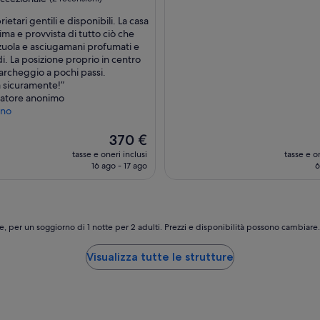
rietari gentili e disponibili. La casa
sima e provvista di tutto ciò che
ale,
zuola e asciugamani profumati e
i. La posizione proprio in centro
i)
parcheggio a pochi passi.
a sicuramente!”
iatore anonimo
eno
Il
370 €
prezzo
tasse e oneri inclusi
tasse e on
attuale
16 ago - 17 ago
6
è
370 €
e, per un soggiorno di 1 notte per 2 adulti. Prezzi e disponibilità possono cambiar
Visualizza tutte le strutture