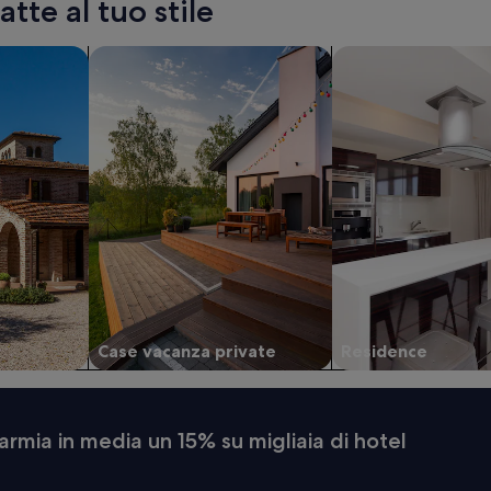
tte al tuo stile
cerca case vacanza private
cerca residence
Case vacanza private
Residence
armia in media un 15% su migliaia di hotel