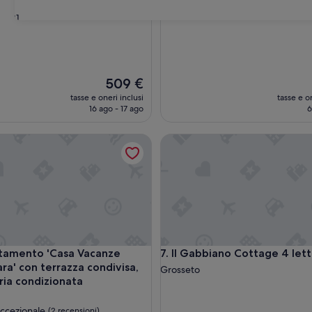
31
Il
509 €
prezzo
tasse e oneri inclusi
tasse e on
attuale
16 ago - 17 ago
6
è
509 €
 A/C
nto 'Casa Vacanze Santa Clara' con terrazza condivisa, Wi-Fi 
Il Gabbiano Cottage 4 letti
 A/C
nto 'Casa Vacanze Santa Clara' con terrazza condivisa, Wi-Fi 
Il Gabbiano Cottage 4 letti
tamento 'Casa Vacanze
7. Il Gabbiano Cottage 4 lett
ra' con terrazza condivisa,
Grosseto
ria condizionata
ccezionale
(2 recensioni)