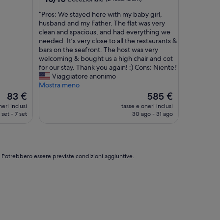
su
“
“Pros: We stayed here with my baby girl,
10,
P
husband and my Father. The flat was very
Eccezionale,
r
clean and spacious, and had everything we
(2
o
needed. It’s very close to all the restaurants &
recensioni)
s
bars on the seafront. The host was very
:
welcoming & bought us a high chair and cot
W
for our stay. Thank you again! :) Cons: Niente!”
e
Viaggiatore anonimo
s
Mostra meno
t
Il
Il
83 €
585 €
a
prezzo
prezzo
eri inclusi
tasse e oneri inclusi
y
attuale
attuale
 set - 7 set
30 ago - 31 ago
e
è
è
d
83 €
585 €
h
e
r
e. Potrebbero essere previste condizioni aggiuntive.
e
w
i
t
h
m
y