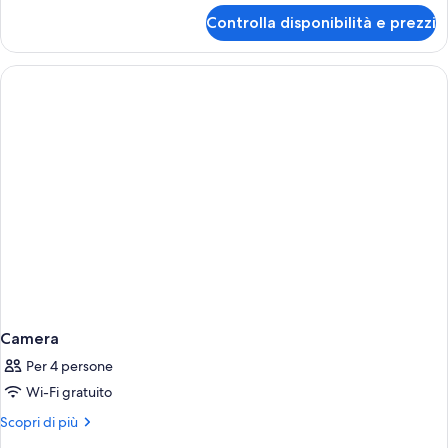
per
Controlla disponibilità e prezzi
Camera
Camera
Per 4 persone
Wi-Fi gratuito
Altri
Scopri di più
dettagli