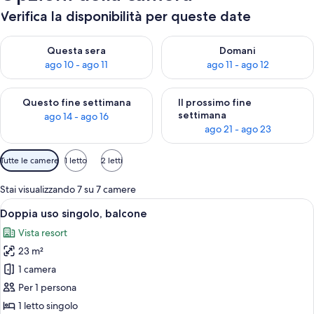
Verifica la disponibilità per queste date
Verifica la disponibilità per questa sera, ago 10 - ago 11
Verifica la disponibilità per d
Questa sera
Domani
ago 10 - ago 11
ago 11 - ago 12
Verifica la disponibilità per questo fine settimana, ago 14 - ag
Verifica la disponibilità per i
Questo fine settimana
Il prossimo fine
settimana
ago 14 - ago 16
ago 21 - ago 23
Filtri
Tutte le camere
1 letto
2 letti
disponibili
per
Stai visualizzando 7 su 7 camere
le
Apri
Camera d'albergo con un letto grande, 
8
Doppia uso singolo, balcone
camere
tutte
Vista resort
le
23 m²
foto
per
1 camera
Doppia
Per 1 persona
uso
1 letto singolo