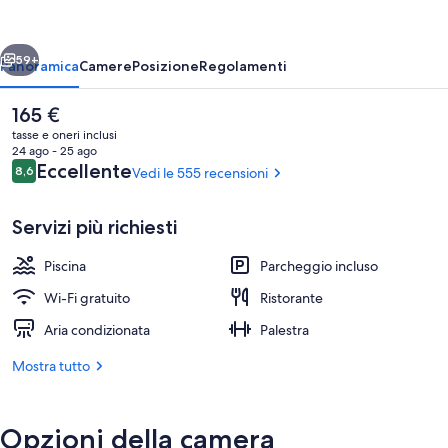
Gran
Canaria
ietro
Avanti
-
59+
Panoramica
Camere
Posizione
Regolamenti
Adults
Il
165 €
Only
prezzo
tasse e oneri inclusi
attuale
24 ago - 25 ago
è
Recensioni
Eccellente
8,6
Vedi le 555 recensioni
8,6 su 10
165 €
Servizi più richiesti
Piscina
Parcheggio incluso
2 ristoranti, aperti a pranzo
Wi-Fi gratuito
Ristorante
Aria condizionata
Palestra
Mostra tutto
Opzioni della camera