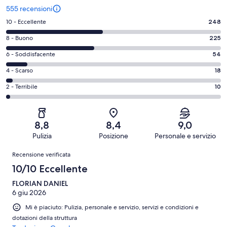
555 recensioni
Valutazione
10 - Eccellente
248
di
Valutazione
8 - Buono
225
10
di
-
Valutazione
6 - Soddisfacente
54
8
Eccellente.
di
-
Valutazione
4 - Scarso
18
248
6
Buono.
di
su
-
Valutazione
2 - Terribile
10
225
4
555
Soddisfacente.
di
su
-
recensioni
54
2
555
Scarso.
su
-
recensioni
18
8,8
8,4
9,0
555
Terribile.
su
Pulizia
Posizione
Personale e servizio
recensioni
10
555
Recensioni
su
Recensione verificata
recensioni
555
10/10 Eccellente
recensioni
FLORIAN DANIEL
6 giu 2026
Mi è piaciuto: Pulizia, personale e servizio, servizi e condizioni e
dotazioni della struttura