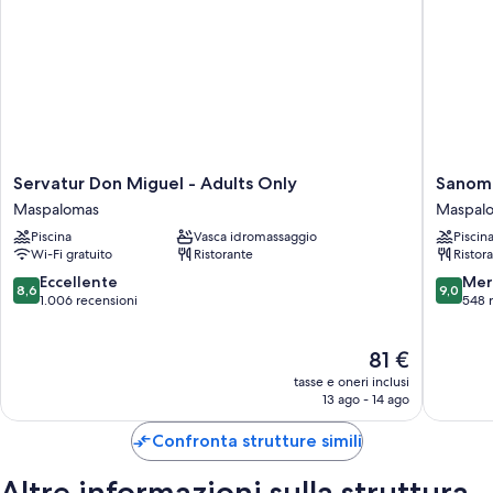
Servatur
Sanom
Servatur Don Miguel - Adults Only
Sanom 
Don
Beach
Maspalomas
Maspal
Miguel
Resort
Piscina
Vasca idromassaggio
Piscin
-
-
Wi-Fi gratuito
Ristorante
Ristor
Adults
Adults
Only
Only
8.6
9.0
Eccellente
Mer
8,6
9,0
Maspalomas
Maspal
su
su
1.006 recensioni
548 
10,
10,
Eccellente,
Meravigl
Il
81 €
1.006
548
prezzo
recensioni
recensio
tasse e oneri inclusi
attuale
13 ago - 14 ago
è
81 €
Confronta strutture simili
Altre informazioni sulla struttura