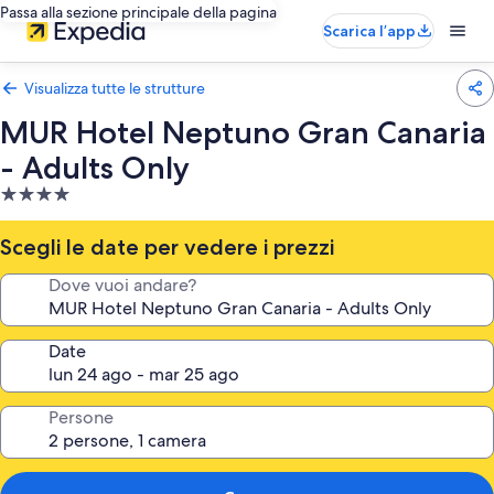
Passa alla sezione principale della pagina
Scarica l’app
Visualizza tutte le strutture
MUR Hotel Neptuno Gran Canaria
- Adults Only
Struttura
a
4.0
Scegli le date per vedere i prezzi
stelle
Dove vuoi andare?
Date
Persone