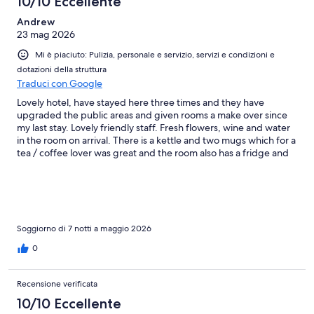
10/10 Eccellente
Andrew
23 mag 2026
Mi è piaciuto: Pulizia, personale e servizio, servizi e condizioni e
dotazioni della struttura
Traduci con Google
Lovely hotel, have stayed here three times and they have
upgraded the public areas and given rooms a make over since
my last stay. Lovely friendly staff. Fresh flowers, wine and water
in the room on arrival. There is a kettle and two mugs which for a
tea / coffee lover was great and the room also has a fridge and
safe all complimentary. The hotel backs into the Yumbo centre
main area, however the bit pool area is like an oasis and had no
problem gaining a sun lounger or other seating.
Soggiorno di 7 notti a maggio 2026
0
Recensione verificata
10/10 Eccellente