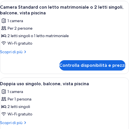
con
Apri
Una camera d'hotel con un letto grande
balcone
4
letto
Camera Standard con letto matrimoniale o 2 letti singoli,
tutte
matrimoniale
balcone, vista piscina
o
le
1 camera
2
foto
letti
Per 2 persone
per
singoli,
2 letti singoli o 1 letto matrimoniale
Camera
balcone
Standard
Wi-Fi gratuito
con
Altri
Scopri di più
letto
dettagli
per
matrimoniale
Controlla disponibilità e prezzi
Camera
o
Standard
2
con
Apri
Una camera d'hotel con un letto grande
4
letti
letto
Doppia uso singolo, balcone, vista piscina
tutte
matrimoniale
singoli,
1 camera
o
le
balcone,
2
Per 1 persona
foto
vista
letti
per
2 letti singoli
singoli,
piscina
Doppia
balcone,
Wi-Fi gratuito
vista
uso
Altri
Scopri di più
piscina
singolo,
dettagli