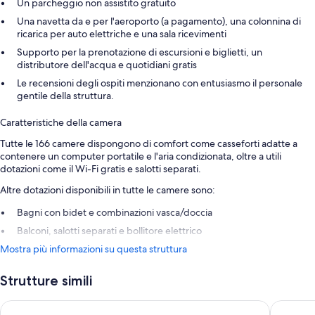
Un parcheggio non assistito gratuito
Una navetta da e per l'aeroporto (a pagamento), una colonnina di
ricarica per auto elettriche e una sala ricevimenti
Supporto per la prenotazione di escursioni e biglietti, un
distributore dell'acqua e quotidiani gratis
Le recensioni degli ospiti menzionano con entusiasmo il personale
gentile della struttura.
Caratteristiche della camera
Tutte le 166 camere dispongono di comfort come casseforti adatte a
contenere un computer portatile e l'aria condizionata, oltre a utili
dotazioni come il Wi-Fi gratis e salotti separati.
Altre dotazioni disponibili in tutte le camere sono:
Bagni con bidet e combinazioni vasca/doccia
Balconi, salotti separati e bollitore elettrico
Mostra più informazioni su questa struttura
Strutture simili
Servatur Don Miguel - Adults Only
Sanom Be