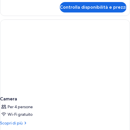
balcone,
per
Controlla disponibilità e prezzi
Doppia
vista
uso
piscina
singolo,
balcone,
vista
piscina
Camera
Per 4 persone
Wi-Fi gratuito
Altri
Scopri di più
dettagli