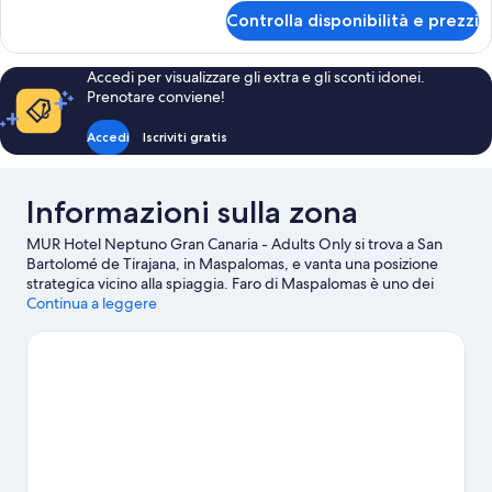
per
Controlla disponibilità e prezzi
Camera
Accedi per visualizzare gli extra e gli sconti idonei.
Prenotare conviene!
Accedi
Iscriviti gratis
Informazioni sulla zona
MUR Hotel Neptuno Gran Canaria - Adults Only si trova a San
Bartolomé de Tirajana, in Maspalomas, e vanta una posizione
strategica vicino alla spiaggia. Faro di Maspalomas è uno dei
punti di riferimento più importanti della zona. A livello
Continua a leggere
naturalistico, invece, spiccano Dune di Maspalomas e Playa del
Cura. Anche Parco acquatico del Lago Taurito e Parque Botánico
de Maspalomas meritano una visita. Scopri le divertenti iniziative
sportive della zona, tra cui immersioni subacquee e snorkeling;
se invece preferisci non entrare in acqua, nelle vicinanze puoi
dedicarti ad attività come gite a piedi o in bici e mountain bike.
Vai alla guida turistica di San Bartolomé de Tirajana