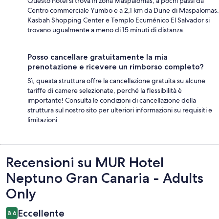
Questo hotel si trova in zona Maspalomas, a pochi passi da
Centro commerciale Yumbo e a 2,1 km da Dune di Maspalomas.
Kasbah Shopping Center e Templo Ecuménico El Salvador si
trovano ugualmente a meno di 15 minuti di distanza.
Posso cancellare gratuitamente la mia
prenotazione e ricevere un rimborso completo?
Sì, questa struttura offre la cancellazione gratuita su alcune
tariffe di camere selezionate, perché la flessibilità è
importante! Consulta le condizioni di cancellazione della
struttura sul nostro sito per ulteriori informazioni su requisiti e
limitazioni.
Recensioni
Recensioni su MUR Hotel
Neptuno Gran Canaria - Adults
Only
Eccellente
8,6