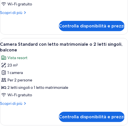
singolo,
Wi-Fi gratuito
balcone
Altri
Scopri di più
dettagli
per
Controlla disponibilità e prezzi
Doppia
uso
singolo,
Apri
Camera d'albergo con un letto grande, 
8
balcone
Camera Standard con letto matrimoniale o 2 letti singoli,
tutte
balcone
le
Vista resort
foto
23 m²
per
1 camera
Camera
Standard
Per 2 persone
con
2 letti singoli o 1 letto matrimoniale
letto
Wi-Fi gratuito
matrimoniale
Altri
Scopri di più
o
dettagli
2
per
Controlla disponibilità e prezzi
Camera
letti
Standard
singoli,