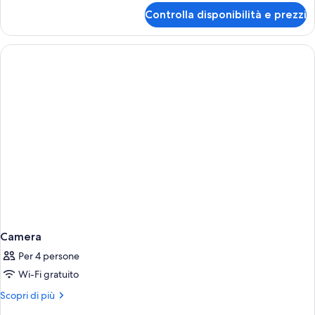
per
Controlla disponibilità e prezzi
Camera
Camera
Per 4 persone
Wi-Fi gratuito
Altri
Scopri di più
dettagli