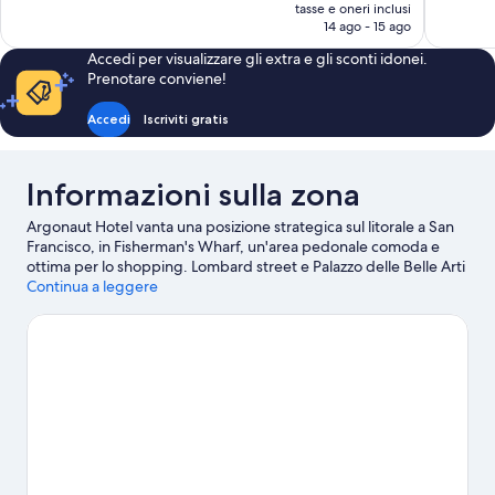
prezzo
recensioni
recensioni
tasse e oneri inclusi
attuale
14 ago - 15 ago
è
Accedi per visualizzare gli extra e gli sconti idonei.
119 €
Prenotare conviene!
Accedi
Iscriviti gratis
Informazioni sulla zona
Argonaut Hotel vanta una posizione strategica sul litorale a San
Francisco, in Fisherman's Wharf, un'area pedonale comoda e
ottima per lo shopping. Lombard street e Palazzo delle Belle Arti
sono due delle principali attrazioni della zona. Per chi ama lo
Continua a leggere
shopping, Piazza Ghirardelli e Molo 39 sono due tappe
assolutamente da non perdere. University of San Francisco e
Golden Gate Bridge sono altri due luoghi da visitare consigliati.
Divertiti in acqua e mettiti alla prova con una delle discipline
sportive della zona, tra cui windsurf e vela, se non ti bastano
puoi sempre dedicarti ad attività all'aria aperta nei dintorni come
gite a piedi o in bici e jogging.
Vai alla guida turistica di San
Francisco