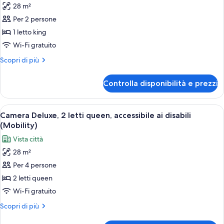
28 m²
per
Per 2 persone
Camera,
1
1 letto king
letto
Wi-Fi gratuito
king,
Altri
Scopri di più
accesso
dettagli
in
per
Controlla disponibilità e prezzi
Camera,
sedia
1
a
letto
Apri
Una camera d'albergo con un letto, un
rotelle,
9
king,
Camera Deluxe, 2 letti queen, accessibile ai disabili
tutte
accesso
vista
(Mobility)
in
le
città
Vista città
sedia
foto
(Roll-
a
28 m²
per
In
rotelle,
Per 4 persone
Camera
vista
Shower)
città
Deluxe,
2 letti queen
(Roll-
2
Wi-Fi gratuito
In
letti
Shower)
Altri
Scopri di più
queen,
dettagli
per