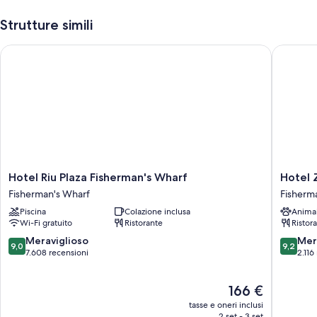
Strutture simili
Hotel Riu Plaza Fisherman's Wharf
Hotel Zo
Hotel
Hotel
Hotel Riu Plaza Fisherman's Wharf
Hotel 
Riu
Zoe
Fisherman's Wharf
Fisherm
Plaza
Fisherm
Piscina
Colazione inclusa
Anima
Fisherman's
Wharf
Wi-Fi gratuito
Ristorante
Ristor
Wharf
Fisherm
Fisherman's
Wharf
9.0
9.2
Meraviglioso
Mer
9,0
9,2
Wharf
su
su
7.608 recensioni
2.116
10,
10,
Meraviglioso,
Meravigl
Il
166 €
7.608
2.116
prezzo
recensioni
recensio
tasse e oneri inclusi
attuale
2 set - 3 set