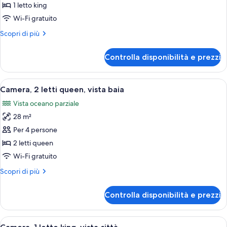
Camera,
1 letto king
1
Wi-Fi gratuito
letto
Altri
Scopri di più
king,
dettagli
vista
per
Controlla disponibilità e prezzi
Camera,
baia
1
letto
Apri
Camera d'albergo con due letti, una pa
14
king,
Camera, 2 letti queen, vista baia
tutte
vista
Vista oceano parziale
baia
le
28 m²
foto
per
Per 4 persone
Camera,
2 letti queen
2
Wi-Fi gratuito
letti
Altri
Scopri di più
queen,
dettagli
vista
per
Controlla disponibilità e prezzi
Camera,
baia
2
letti
Apri
Una camera da letto con parete in mat
9
queen,