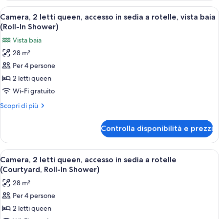
a
letti
Apri
Camera d'albergo con parete in matto
rotelle,
14
queen,
Camera, 2 letti queen, accesso in sedia a rotelle, vista baia
tutte
accesso
vista
(Roll-In Shower)
in
le
baia
Vista baia
sedia
foto
(Accessible
a
28 m²
per
Tub)
rotelle,
Per 4 persone
Camera,
vista
baia
2
2 letti queen
(Accessible
letti
Wi-Fi gratuito
Tub)
queen,
Altri
Scopri di più
accesso
dettagli
in
per
Controlla disponibilità e prezzi
Camera,
sedia
2
a
letti
Apri
Una camera d'albergo con un letto, un
rotelle,
6
queen,
Camera, 2 letti queen, accesso in sedia a rotelle
tutte
accesso
vista
(Courtyard, Roll-In Shower)
in
le
baia
28 m²
sedia
foto
(Roll-
a
Per 4 persone
per
In
rotelle,
2 letti queen
Camera,
vista
Shower)