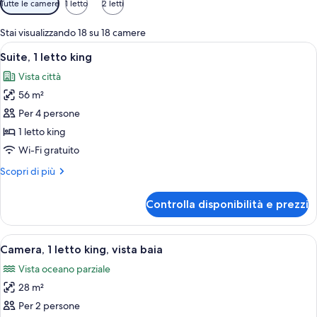
Tutte le camere
1 letto
2 letti
disponibili
per
Stai visualizzando 18 su 18 camere
le
Apri
Un'ampia zona giorno caratterizzata da
11
Suite, 1 letto king
camere
tutte
Vista città
le
56 m²
foto
per
Per 4 persone
Suite,
1 letto king
1
Wi-Fi gratuito
letto
Altri
Scopri di più
king
dettagli
per
Controlla disponibilità e prezzi
Suite,
1
letto
Apri
Una stanza con parete in mattoni, un l
13
king
Camera, 1 letto king, vista baia
tutte
Vista oceano parziale
le
28 m²
foto
per
Per 2 persone