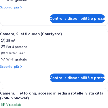
Wi-Fi gratuito
1
Altri
Scopri di più
letto
dettagli
queen
per
Controlla disponibilità e prezzi
Camera,
(Courtyard)
1
letto
Apri
Una camera d'albergo con una parete 
6
queen
Camera, 2 letti queen (Courtyard)
tutte
(Courtyard)
28 m²
le
Per 4 persone
foto
per
2 letti queen
Camera,
Wi-Fi gratuito
2
Altri
Scopri di più
letti
dettagli
queen
per
Controlla disponibilità e prezzi
Camera,
(Courtyard)
2
letti
Apri
Una camera da letto con parete in mat
10
queen
Camera, 1 letto king, accesso in sedia a rotelle, vista città
tutte
(Courtyard)
(Roll-In Shower)
le
Vista città
foto