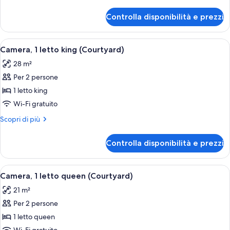
dettagli
vista
per
Controlla disponibilità e prezzi
Camera,
città
2
letti
Apri
Una camera d'albergo con un letto gr
5
queen,
Camera, 1 letto king (Courtyard)
tutte
vista
28 m²
città
le
Per 2 persone
foto
per
1 letto king
Camera,
Wi-Fi gratuito
1
Altri
Scopri di più
letto
dettagli
king
per
Controlla disponibilità e prezzi
Camera,
(Courtyard)
1
letto
Apri
Una camera da letto con un letto gran
5
king
Camera, 1 letto queen (Courtyard)
tutte
(Courtyard)
21 m²
le
Per 2 persone
foto
per
1 letto queen
Camera,