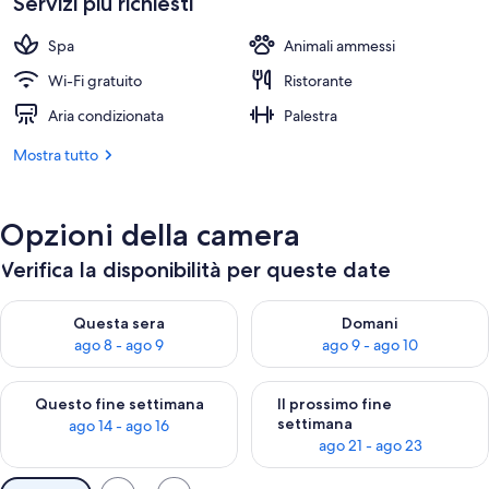
Servizi più richiesti
223 €
Spa
Animali ammessi
Wi-Fi gratuito
Ristorante
Aria condizionata
Palestra
Mostra tutto
Opzioni della camera
Verifica la disponibilità per queste date
Verifica la disponibilità per questa sera, ago 8 - ago 9
Verifica la disponibilità per d
Questa sera
Domani
ago 8 - ago 9
ago 9 - ago 10
Verifica la disponibilità per questo fine settimana, ago 14 - ag
Verifica la disponibilità per i
Questo fine settimana
Il prossimo fine
settimana
ago 14 - ago 16
ago 21 - ago 23
Filtri