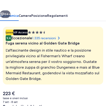
ietro
Avanti
134+
Panoramica
Camere
Posizione
Regolamenti
Struttura
Lusso
VIP Access
a
Eccezionale
1.335 recensioni
9,4
4.5
Fuga serena vicino al Golden Gate Bridge
stelle
L'affascinante design in stile nautico e la posizione
privilegiata vicino al Fisherman's Wharf creano
un'atmosfera serena per il vostro soggiorno. Gustate
Vista città
la migliore zuppa di granchio Dungeness e mais al Blue
Mermaid Restaurant, godendovi la vista mozzafiato sul
Golden Gate Bridge.
Il
223 €
prezzo
tasse e oneri inclusi
attuale
7 set - 8 set
è