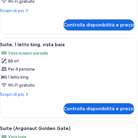
baia
2
Wi-Fi gratuito
(Roll-
letti
Altri
Scopri di più
In
queen,
dettagli
Shower)
per
accesso
Controlla disponibilità e prezzi
Camera,
in
2
sedia
letti
Apri
Un'ampia zona giorno caratterizzata da
11
a
queen,
Suite, 1 letto king, vista baia
tutte
accesso
rotelle
Vista oceano parziale
in
le
(Courtyard,
sedia
88 m²
foto
Roll-
a
per
Per 4 persone
rotelle
In
Suite,
(Courtyard,
1 letto king
Shower)
Roll-
1
Wi-Fi gratuito
In
letto
Shower)
Altri
Scopri di più
king,
dettagli
vista
per
Controlla disponibilità e prezzi
Suite,
baia
1
letto
Apri
Paesaggio costiero con un porto turisti
16
king,
Suite (Argonaut Golden Gate)
tutte
vista
Vista baia