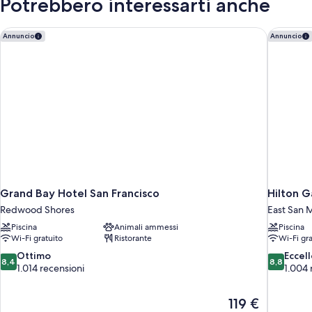
Potrebbero interessarti anche
Grand Bay Hotel San Francisco
Hilton G
Annuncio
Annuncio
Grand Bay Hotel San Francisco
Hilton 
Redwood Shores
East San 
Piscina
Animali ammessi
Piscina
Wi-Fi gratuito
Ristorante
Wi-Fi gra
8.4
8.8
Ottimo
Eccel
8,4
8,8
su
su
1.014 recensioni
1.004 
10,
10,
Ottimo,
Eccellente
Il
119 €
1.014
1.004