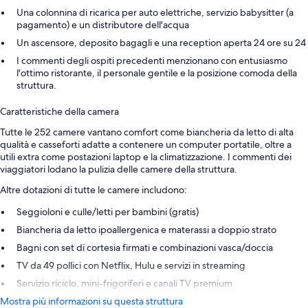
Una colonnina di ricarica per auto elettriche, servizio babysitter (a
pagamento) e un distributore dell'acqua
Un ascensore, deposito bagagli e una reception aperta 24 ore su 24
I commenti degli ospiti precedenti menzionano con entusiasmo
l'ottimo ristorante, il personale gentile e la posizione comoda della
struttura.
Caratteristiche della camera
Tutte le 252 camere vantano comfort come biancheria da letto di alta
qualità e casseforti adatte a contenere un computer portatile, oltre a
utili extra come postazioni laptop e la climatizzazione. I commenti dei
viaggiatori lodano la pulizia delle camere della struttura.
Altre dotazioni di tutte le camere includono:
Seggioloni e culle/letti per bambini (gratis)
Biancheria da letto ipoallergenica e materassi a doppio strato
Bagni con set di cortesia firmati e combinazioni vasca/doccia
TV da 49 pollici con Netflix, Hulu e servizi in streaming
Servizio riciclo, mini-frigoriferi e canali TV premium
Mostra più informazioni su questa struttura