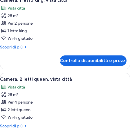
Camera, 1 letto king, vista città
tutte
vista
Vista città
baia
le
28 m²
foto
per
Per 2 persone
Camera,
1 letto king
1
Wi-Fi gratuito
letto
Altri
Scopri di più
king,
dettagli
vista
per
Controlla disponibilità e prezzi
Camera,
città
1
letto
Apri
Una camera d'albergo con un letto, un
8
king,
Camera, 2 letti queen, vista città
tutte
vista
Vista città
città
le
28 m²
foto
per
Per 4 persone
Camera,
2 letti queen
2
Wi-Fi gratuito
letti
Altri
Scopri di più
queen,