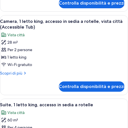
accessibile
Controlla disponibilità e prezzi
Camera
ai
Deluxe,
disabili
2
Apri
Una camera da letto con parete in mat
(Mobility)
9
letti
Camera, 1 letto king, accesso in sedia a rotelle, vista città
tutte
queen,
(Accessible Tub)
accessibile
le
Vista città
ai
foto
disabili
28 m²
per
(Mobility)
Per 2 persone
Camera,
1
1 letto king
letto
Wi-Fi gratuito
king,
Altri
Scopri di più
accesso
dettagli
in
per
Controlla disponibilità e prezzi
Camera,
sedia
1
a
letto
Apri
Camera d'albergo con un letto grande,
rotelle,
10
king,
Suite, 1 letto king, accesso in sedia a rotelle
tutte
accesso
vista
Vista città
in
le
città
sedia
60 m²
foto
(Accessible
a
per
Per 4 persone