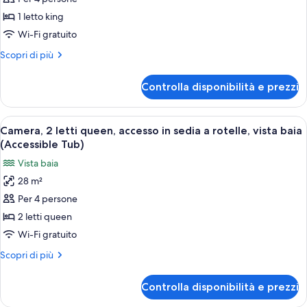
Tub)
rotelle,
Suite,
vista
1 letto king
città
1
Wi-Fi gratuito
(Accessible
letto
Tub)
Altri
Scopri di più
king,
dettagli
accesso
per
Controlla disponibilità e prezzi
Suite,
in
1
sedia
letto
Apri
Camera d'albergo con parete in matto
a
13
king,
Camera, 2 letti queen, accesso in sedia a rotelle, vista baia
tutte
rotelle
accesso
(Accessible Tub)
in
le
Vista baia
sedia
foto
a
28 m²
per
rotelle
Per 4 persone
Camera,
2
2 letti queen
letti
Wi-Fi gratuito
queen,
Altri
Scopri di più
accesso
dettagli
in
per
Controlla disponibilità e prezzi
Camera,
sedia
2