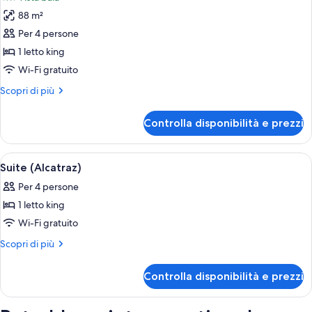
baia
le
88 m²
foto
per
Per 4 persone
Suite
1 letto king
(Argonaut
Wi-Fi gratuito
Golden
Altri
Scopri di più
Gate)
dettagli
per
Controlla disponibilità e prezzi
Suite
(Argonaut
Golden
Apri
Suite (Alcatraz) | Biancheria da letto d
6
Gate)
Suite (Alcatraz)
tutte
Per 4 persone
le
1 letto king
foto
per
Wi-Fi gratuito
Suite
Altri
Scopri di più
(Alcatraz)
dettagli
per
Controlla disponibilità e prezzi
Suite
(Alcatraz)