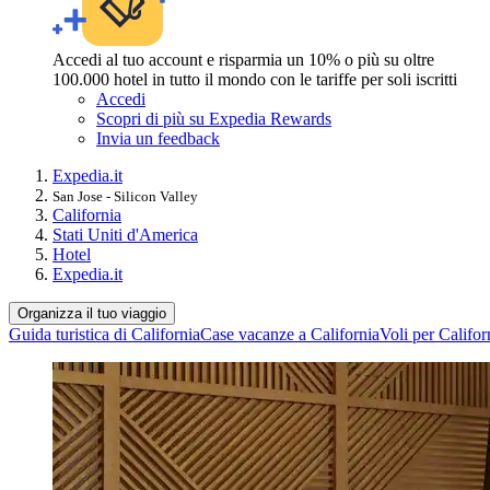
Accedi al tuo account e risparmia un 10% o più su oltre
100.000 hotel in tutto il mondo con le tariffe per soli iscritti
Accedi
Scopri di più su Expedia Rewards
Invia un feedback
Expedia.it
San Jose - Silicon Valley
California
Stati Uniti d'America
Hotel
Expedia.it
Organizza il tuo viaggio
Guida turistica di California
Case vacanze a California
Voli per Califor