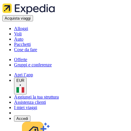
Acquista viaggi
Alloggi
Voli
Auto
Pacchetti
Cose da fare
Offerte
Gruppi e conferenze
Apri l’app
EUR
•
Aggiungi la tua struttura
Assistenza clienti
I miei viaggi
Accedi