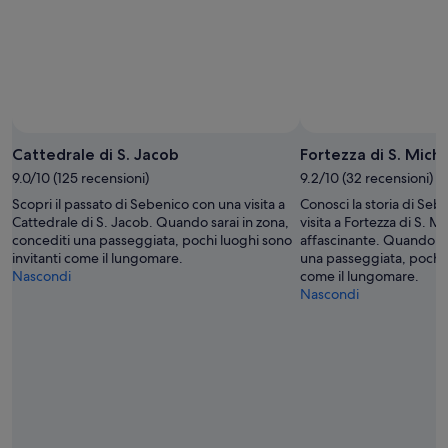
ago
-
9
ago
Cattedrale di S. Jacob
Fortezza di S. Mich
9.0/10 (125 recensioni)
9.2/10 (32 recensioni)
Scopri il passato di Sebenico con una visita a
Conosci la storia di Seb
Cattedrale di S. Jacob. Quando sarai in zona,
visita a Fortezza di S. M
concediti una passeggiata, pochi luoghi sono
affascinante. Quando sar
invitanti come il lungomare.
una passeggiata, pochi l
Nascondi
come il lungomare.
Nascondi