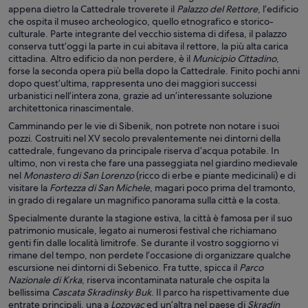
appena dietro la Cattedrale troverete il
Palazzo del Rettore
, l’edificio
che ospita il museo archeologico, quello etnografico e storico-
culturale. Parte integrante del vecchio sistema di difesa, il palazzo
conserva tutt’oggi la parte in cui abitava il rettore, la più alta carica
cittadina. Altro edificio da non perdere, è il
Municipio Cittadino
,
forse la seconda opera più bella dopo la Cattedrale. Finito pochi anni
dopo quest’ultima, rappresenta uno dei maggiori successi
urbanistici nell’intera zona, grazie ad un’interessante soluzione
architettonica rinascimentale.
Camminando per le vie di Sibenik, non potrete non notare i suoi
pozzi. Costruiti nel XV secolo prevalentemente nei dintorni della
cattedrale, fungevano da principale riserva d’acqua potabile. In
ultimo, non vi resta che fare una passeggiata nel giardino medievale
nel
Monastero di San Lorenzo
(ricco di erbe e piante medicinali) e di
visitare la
Fortezza di San Michele
, magari poco prima del tramonto,
in grado di regalare un magnifico panorama sulla città e la costa.
Specialmente durante la stagione estiva, la città è famosa per il suo
patrimonio musicale, legato ai numerosi festival che richiamano
genti fin dalle località limitrofe. Se durante il vostro soggiorno vi
rimane del tempo, non perdete l’occasione di organizzare qualche
escursione nei dintorni di Sebenico. Fra tutte, spicca il
Parco
Nazionale di Krka
, riserva incontaminata naturale che ospita la
bellissima
Cascata Skradinsky Buk
. Il parco ha rispettivamente due
entrate principali, una a
Lozovac
ed un’altra nel paese di
Skradin