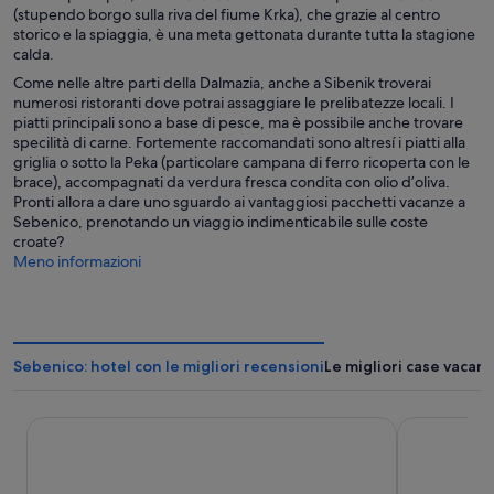
(stupendo borgo sulla riva del fiume Krka), che grazie al centro
storico e la spiaggia, è una meta gettonata durante tutta la stagione
calda.
Come nelle altre parti della Dalmazia, anche a Sibenik troverai
numerosi ristoranti dove potrai assaggiare le prelibatezze locali. I
piatti principali sono a base di pesce, ma è possibile anche trovare
specilità di carne. Fortemente raccomandati sono altresí i piatti alla
griglia o sotto la Peka (particolare campana di ferro ricoperta con le
brace), accompagnati da verdura fresca condita con olio d’oliva.
Pronti allora a dare uno sguardo ai vantaggiosi pacchetti vacanze a
Sebenico, prenotando un viaggio indimenticabile sulle coste
croate?
Meno informazioni
Sebenico: hotel con le migliori recensioni
Le migliori case vacan
D-Resort Šibenik
Amadria Par