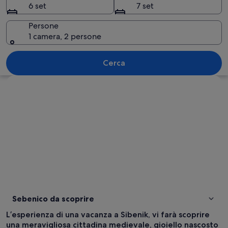
6 set
7 set
Persone
1 camera, 2 persone
Una barca con la scritta
Cerca
Guarda la mappa
Sebenico da scoprire
L’esperienza di una vacanza a Sibenik, vi farà scoprire
una meravigliosa cittadina medievale, gioiello nascosto