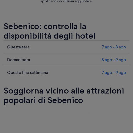
applicano condizioni aggiuntive.
Sebenico: controlla la
disponibilità degli hotel
Cerca
Questa sera
7 ago - 8 ago
i
prezzi
Cerca
Domani sera
8 ago - 9 ago
a
i
Sebenico
prezzi
Cerca
Questo fine settimana
7 ago - 9 ago
per
a
i
stasera,
Sebenico
prezzi
Soggiorna vicino alle attrazioni
7
per
a
ago
domani
Sebenico
popolari di Sebenico
-
notte,
per
8
8
questo
ago
ago
weekend,
-
7
9
ago