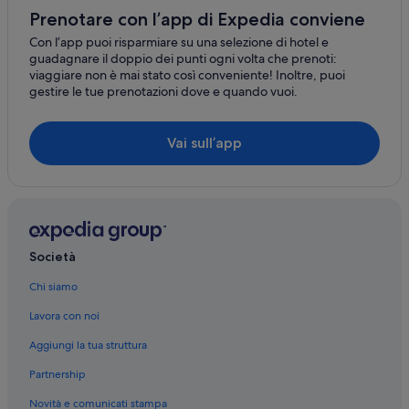
Kaprije
Chiesa di Gospe van Grada: hotel nelle vicinanze
Prenotare con l’app di Expedia conviene
Raslina
Brodarica: hotel
Con l’app puoi risparmiare su una selezione di hotel e
guadagnare il doppio dei punti ogni volta che prenoti:
Regione di Sebenico e Tenin: hotel
Široke
viaggiare non è mai stato così conveniente! Inoltre, puoi
gestire le tue prenotazioni dove e quando vuoi.
Raslina: hotel
Prgomet
Prvić Luka: hotel
Pokrovnik
Vai sull’app
Sirma: hotel
Jadrija
Città vecchia di Šibenik: hotel
Cacan
Sebenico: hotel
Scardona: hotel
Podumci
Società
Sirma: hotel a 5 stelle
Zaton
Vodizze: hotel a 4 stelle
Chi siamo
Goris
Vodizze: hotel a 3 stelle
Lavora con noi
Sebenico: hotel a 5 stelle
Aggiungi la tua struttura
Partnership
Novità e comunicati stampa