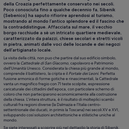
della Croazia perfettamente conservato nei secoli.
Poco conosciuta fino a qualche decennio fa, Sibenik
(Sebenico) ha saputo rifiorire aprendosi al turismo,
mostrando al mondo l’antico splendore ed il fascino che
la contraddistingue. Affacciata sul mare, il vecchio
borgo racchiude a sè un intricato quartiere medievale,
caratterizzato da palazzi, chiese secolari e stretti vicoli
in pietra, animati dalle voci delle locande e dei negozi
dell’artigianato locale.
La visita della città, non puo che partire dal suo edificio simbolo,
ovvero la
Cattedrale di San Giacomo
, capolavoro e Patrimonio
dell’Umanità Unesco. Considerata la chiesa più grande al mondo,
comprende il battistero, la cripta e il
Portale dei Leoni
. Perfetta
fusione armonica di forme gotiche e rinascimentali, la Cattedrale
vanta un magnifico fregio con 71 teste scolpite, espressione
caricaturale dei cittadini dell’epoca, con particolare scherno di
coloro che non parteciparono economicamente alla costruzione
della chiesa. L’intera struttura, è il risultato di molteplici scambi
culturali fra regioni diverse (la Dalmazia e l’Italia centro-
settentrionale dei ducati, in primis la Toscana) nei secoli XV e XVI,
sviluppando cosí soluzioni architettoniche e stilistiche uniche al
mondo.
Se siete interessati a scoprire più nel dettaglio la storia di Sibenik,