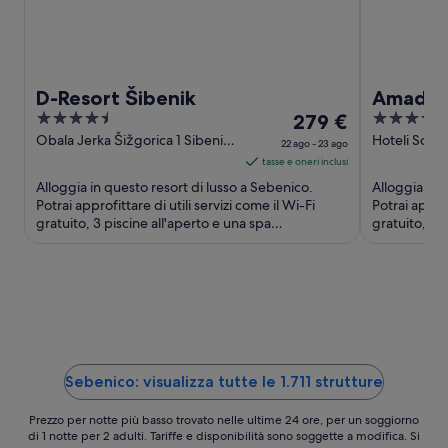
D-Resort Šibenik
Amadria
4.5
Il
4
279 €
out
prezzo
out
Obala Jerka Šižgorica 1 Sibenik
Hoteli Solari
22 ago - 23 ago
Sibenik-Knin
Sibenik-Kni
of
è
of
tasse e oneri inclusi
5
279 €
5
Alloggia in questo resort di lusso a Sebenico.
Alloggia in 
a
Potrai approfittare di utili servizi come il Wi-Fi
Potrai approf
gratuito, 3 piscine all'aperto e una spa
notte
gratuito, 3 p
completamente attrezzata. ...
vicinanze ...
nel
periodo
22
ago
-
23
ago
Sebenico: visualizza tutte le 1.711 strutture
Prezzo per notte più basso trovato nelle ultime 24 ore, per un soggiorno
di 1 notte per 2 adulti. Tariffe e disponibilità sono soggette a modifica. Si