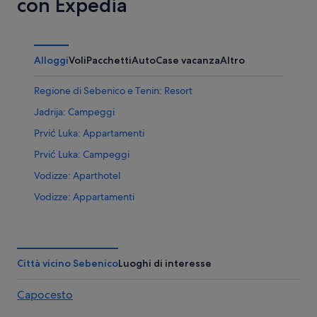
con Expedia
Alloggi
Voli
Pacchetti
Auto
Case vacanza
Altro
Regione di Sebenico e Tenin: Resort
Jadrija: Campeggi
Prvić Luka: Appartamenti
Prvić Luka: Campeggi
Vodizze: Aparthotel
Vodizze: Appartamenti
Vodizze: Ville
Raslina: Ville
Sebenico: Case private in affitto
Città vicino Sebenico
Luoghi di interesse
Sebenico: B&B
Capocesto
Sebenico: Appartamenti