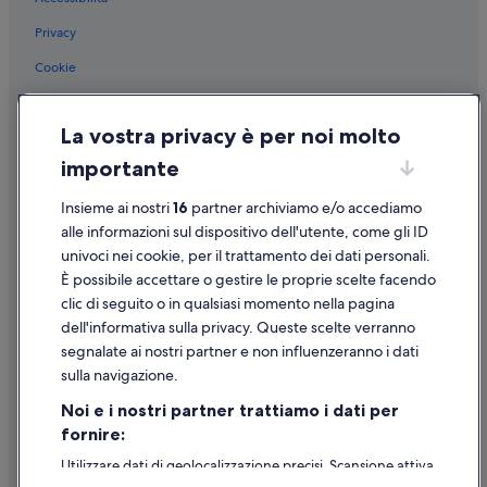
Privacy
Cookie
Condizioni per l'utilizzo
La vostra privacy è per noi molto
Informazioni legali/Contatti
importante
Linee guida sui contenuti e segnalazione dei contenuti
Insieme ai nostri
16
partner archiviamo e/o accediamo
Supporto
alle informazioni sul dispositivo dell'utente, come gli ID
univoci nei cookie, per il trattamento dei dati personali.
Assistenza clienti
È possibile accettare o gestire le proprie scelte facendo
Contattaci
clic di seguito o in qualsiasi momento nella pagina
dell'informativa sulla privacy. Queste scelte verranno
Come cancellare un volo
segnalate ai nostri partner e non influenzeranno i dati
Come modificare la prenotazione di un hotel o una casa vacanze
sulla navigazione.
Tempistiche per i rimborsi
Noi e i nostri partner trattiamo i dati per
fornire:
Utilizzare un coupon Expedia
Utilizzare dati di geolocalizzazione precisi. Scansione attiva
Documenti per i viaggi internazionali
delle caratteristiche del dispositivo ai fini