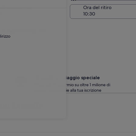
Stessa località del ritiro
 di riconsegna
Ora del ritiro
go
are un supplemento aggiuntivo.
irizzo
Concediti un viaggio speciale
10% o più di risparmio su oltre 1 milione di
noleggi auto grazie alla tua iscrizione
con Expedia