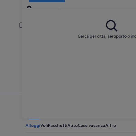
Ritiro
Data di ritiro
Data
20 ago
21 a
Conducente con meno di 30 o più di 70 anni
È possibile che ai conducenti giovani o senior sia richiesto di pag
Cerca per città, aeroporto o ind
Ho un codice sconto
Cerca
Non preoccuparti se cambi idea
Cancellazione senza penali su molti/selezionati
noleggi auto
Scopri un mondo di viaggi 
Alloggi
Voli
Pacchetti
Auto
Case vacanza
Altro