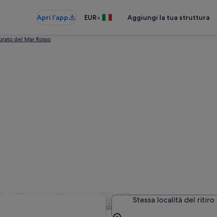
•
Apri l’app
EUR
Aggiungi la tua struttura
orato del Mar Rosso
a Sportiva a El Gouna
Stessa località del ritiro