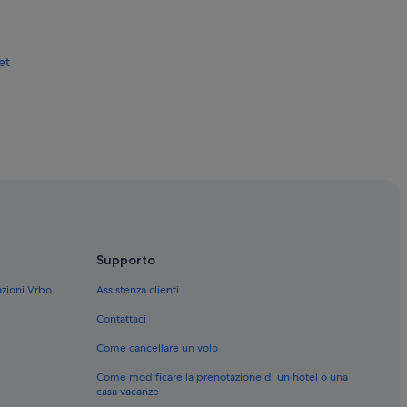
et
l
Supporto
azioni Vrbo
Assistenza clienti
ntura
Contattaci
Come cancellare un volo
Come modificare la prenotazione di un hotel o una
si
casa vacanze