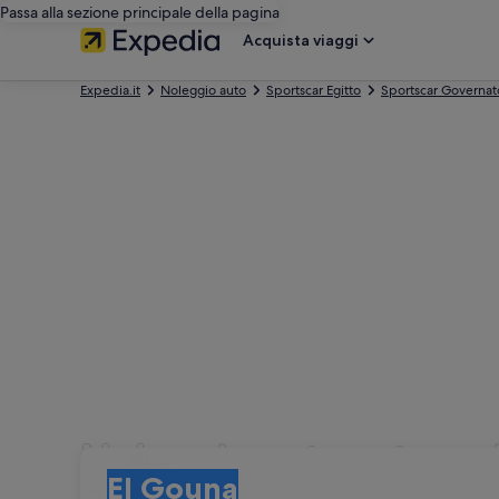
Passa alla sezione principale della pagina
Acquista viaggi
Expedia.it
Noleggio auto
Sportscar Egitto
Sportscar Governat
Noleggio auto categori
Ritiro
Ritiro
El Gouna