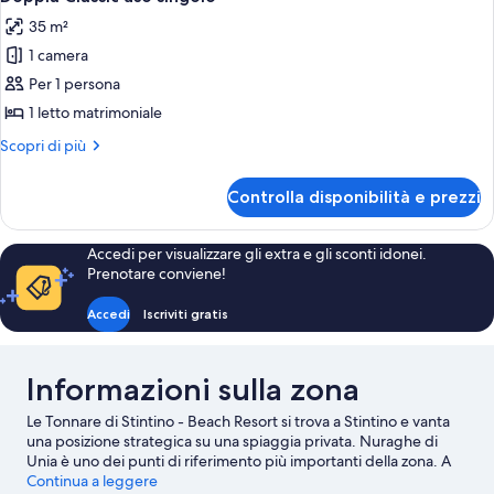
tutte
35 m²
le
1 camera
foto
per
Per 1 persona
Doppia
1 letto matrimoniale
Classic
Altri
Scopri di più
uso
dettagli
singolo
per
Controlla disponibilità e prezzi
Doppia
Classic
uso
Accedi per visualizzare gli extra e gli sconti idonei.
singolo
Prenotare conviene!
Accedi
Iscriviti gratis
Informazioni sulla zona
Le Tonnare di Stintino - Beach Resort si trova a Stintino e vanta
una posizione strategica su una spiaggia privata. Nuraghe di
Unia è uno dei punti di riferimento più importanti della zona. A
livello naturalistico, invece, spiccano Spiaggia Le Saline e
Continua a leggere