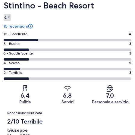
Stintino - Beach Resort
6,4
15 recensioni
Valutazione
10 - Eccellente
4
di
Valutazione
8 - Buono
3
10
di
-
Valutazione
6 - Soddisfacente
3
8
Eccellente.
di
-
Valutazione
4 - Scarso
2
4
6
Buono.
di
su
-
Valutazione
2 - Terribile
3
3
4
15
Soddisfacente.
di
su
-
recensioni
3
2
15
Scarso.
su
-
recensioni
2
6,4
6,8
7,0
15
Terribile.
su
Pulizia
Servizi
Personale e servizio
recensioni
3
15
Recensioni
su
Recensione verificata
recensioni
15
2/10 Terribile
recensioni
Giuseppe