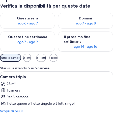
Verifica la disponibilità per queste date
Verifica la disponibilità per questa sera, ago 6 - ago 7
Verifica la disponibilità per d
Questa sera
Domani
ago 6 - ago 7
ago 7 - ago 8
Verifica la disponibilità per questo fine settimana, ago 7 - ago
Verifica la disponibilità per il
Questo fine settimana
Il prossimo fine
settimana
ago 7 - ago 9
ago 14 - ago 16
Filtri
Tutte le camere
2 letti
3+ letti
1 letto
disponibili
per
Stai visualizzando 5 su 5 camere
le
Apri
Una camera d'hotel con un letto, una 
6
Camera tripla
camere
tutte
25 m²
le
1 camera
foto
per
Per 3 persone
Camera
1 letto queen e 1 letto singolo o 3 letti singoli
tripla
Altri
Scopri di più