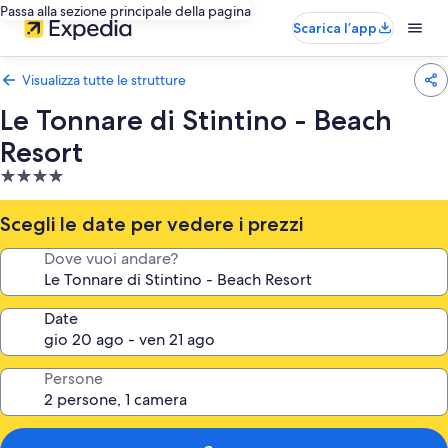
Passa alla sezione principale della pagina
Scarica l’app
Visualizza tutte le strutture
Le Tonnare di Stintino - Beach
Resort
Struttura
a
4.0
Scegli le date per vedere i prezzi
stelle
Dove vuoi andare?
Date
Persone