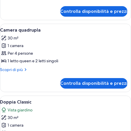
dettagli
per
Controlla disponibilità e prezzi
Camera
tripla
Apri
Una camera da letto con un letto, un c
6
Camera quadrupla
tutte
30 m²
le
1 camera
foto
per
Per 4 persone
Camera
1 letto queen e 2 letti singoli
quadrupla
Altri
Scopri di più
dettagli
per
Controlla disponibilità e prezzi
Camera
quadrupla
Apri
Un letto rifatto con lenzuola bianche 
6
Doppia Classic
tutte
Vista giardino
le
30 m²
foto
per
1 camera