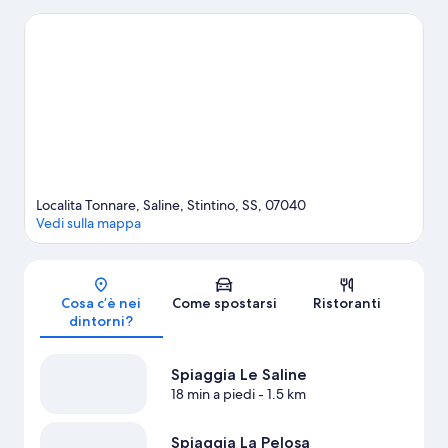
Spiaggia di Pazzona. Museo della Tonnara e Spiaggia La Pelosa
sono altri due luoghi da visitare consigliati. Mettiti alla prova con
una delle tante discipline sportive della zona, ad esempio
immersioni subacquee, oppure rilassati all'aria aperta con attività
come jogging e gite a piedi o in bici.
Vai alla guida turistica di
Stintino
Localita Tonnare, Saline, Stintino, SS, 07040
Vedi sulla mappa
Mappa
Cosa c’è nei
Come spostarsi
Ristoranti
dintorni?
Spiaggia Le Saline
18 min a piedi
- 1.5 km
Spiaggia La Pelosa