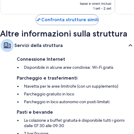
prezzo
63
205
tasse e oneri inclusi
attuale
1 set - 2 set
recensioni
recensio
è
148 €
Confronta strutture simili
Altre informazioni sulla struttura
Servizi della struttura
Connessione Internet
Disponibile in alcune aree condivise: Wi-Fi gratis
Parcheggio e trasferimenti
Navetta per le aree limitrofe (con un supplemento)
Parcheggio gratuito in loco
Parcheggio in loco autonomo con posti limitati
Pasti e bevande
La colazione a buffet gratuita è disponibile tutti i giorni
dalle 07:30 alle 09:30
2 bar/lounge