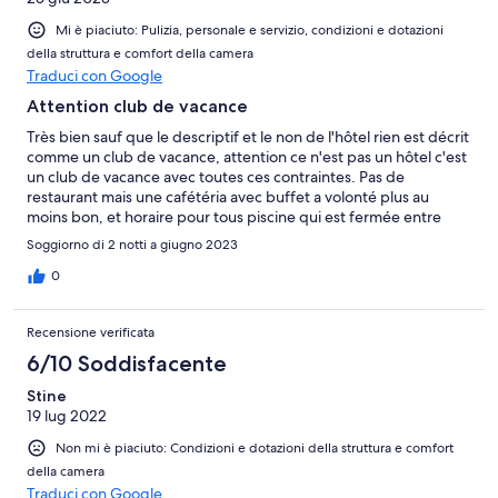
Mi è piaciuto: Pulizia, personale e servizio, condizioni e dotazioni
della struttura e comfort della camera
Traduci con Google
Attention club de vacance
Très bien sauf que le descriptif et le non de l'hôtel rien est décrit
comme un club de vacance, attention ce n'est pas un hôtel c'est
un club de vacance avec toutes ces contraintes. Pas de
restaurant mais une cafétéria avec buffet a volonté plus au
moins bon, et horaire pour tous piscine qui est fermée entre
midi et deux heures et demie spectacle le soir très bruyant
Soggiorno di 2 notti a giugno 2023
difficile de dormir et clientèle avec pas d'éducation qui vous
claque les porte jusqu'à 1 h du matin
0
Recensione verificata
6/10 Soddisfacente
Stine
19 lug 2022
Non mi è piaciuto: Condizioni e dotazioni della struttura e comfort
della camera
Traduci con Google