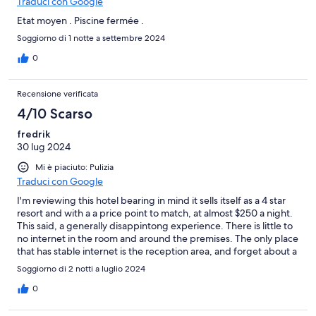
Traduci con Google
Etat moyen . Piscine fermée .
Soggiorno di 1 notte a settembre 2024
0
Recensione verificata
4/10 Scarso
fredrik
30 lug 2024
Mi è piaciuto: Pulizia
Traduci con Google
I'm reviewing this hotel bearing in mind it sells itself as a 4 star
resort and with a a price point to match, at almost $250 a night.
This said, a generally disappintong experience. There is little to
no internet in the room and around the premises. The only place
that has stable internet is the reception area, and forget about a
data connection most places. The beaches are way nicer outside
Soggiorno di 2 notti a luglio 2024
of the resort so what's the point of staying here for the beach?
Bike rental is advertised as free on expedia but they charge €25
0
day, which is €15 more than the competing resort of Asinara
park hotel closer to Stintino. Breakfast is lackluster and does not