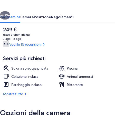
Stintino
-
ietro
Avanti
Beach
25+
Panoramica
Camere
Posizione
Regolamenti
Resort
Il
249 €
prezzo
tasse e oneri inclusi
attuale
7 ago - 8 ago
è
Recensioni
6,4
Vedi le 15 recensioni
6,4 su 10
249 €
Servizi più richiesti
Su una spiaggia privata
Piscina
Spiaggia privata, lettini da mare, ombre
Colazione inclusa
Animali ammessi
Parcheggio incluso
Ristorante
Mostra tutto
Opzioni della camera