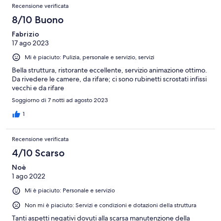
Recensione verificata
meet expectations for this price point. Maintanance issues
around the property. Our room was nice but a vastly overprized
8/10 Buono
resort for what it delivers.
Fabrizio
17 ago 2023
Mi è piaciuto: Pulizia, personale e servizio, servizi
Bella struttura, ristorante eccellente, servizio animazione ottimo.
Da rivedere le camere, da rifare; ci sono rubinetti scrostati infissi
vecchi e da rifare
Soggiorno di 7 notti ad agosto 2023
1
Recensione verificata
4/10 Scarso
Noè
1 ago 2022
Mi è piaciuto: Personale e servizio
Non mi è piaciuto: Servizi e condizioni e dotazioni della struttura
Tanti aspetti negativi dovuti alla scarsa manutenzione della