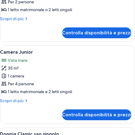
Doppia
Per 2 persone
Classic
1 letto matrimoniale o 2 letti singoli
Altri
Scopri di più
dettagli
per
Controlla disponibilità e prezzi
Doppia
Classic
Apri
Una camera d'albergo con un letto, una 
7
Camera Junior
tutte
Vista mare
le
35 m²
foto
per
1 camera
Camera
Per 4 persone
Junior
1 letto matrimoniale e 2 letti singoli
Altri
Scopri di più
dettagli
per
Controlla disponibilità e prezzi
Camera
Junior
Apri
Una camera da letto con un letto, una
6
Doppia Classic uso singolo