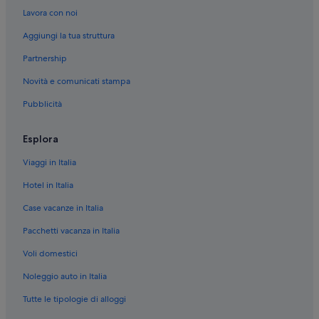
t
Talamone: Case private in affitto
Lavora con noi
o
Talamone: Ostelli
.
Aggiungi la tua struttura
L
Talamone: B&B
o
Partnership
c
Talamone: Ville
o
Novità e comunicati stampa
Talamone: Appartamenti
n
s
Pubblicità
Talamone: Residence
i
g
Talamone: Aparthotel
Esplora
l
Talamone: Campeggi
i
Viaggi in Italia
a
Fonte Blanda: B&B
m
Hotel in Italia
o
Fonte Blanda: Agriturismi
d
Case vacanze in Italia
Fonte Blanda: Appartamenti
i
Pacchetti vacanza in Italia
c
Fonte Blanda: Case rurali
u
Voli domestici
o
Fonte Blanda: Case private in affitto
r
Noleggio auto in Italia
Fonte Blanda: Campeggi
e
a
Tutte le tipologie di alloggi
Fonte Blanda: Case galleggianti
l