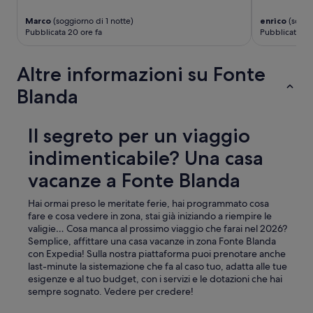
e
i
r
Marco
(soggiorno di 1 notte)
enrico
(soggio
s
i
Pubblicata 20 ore fa
Pubblicata 2 g
t
l
o
d
r
i
Altre informazioni su Fonte
a
v
n
Blanda
e
t
r
i
t
d
i
Il segreto per un viaggio
e
m
l
indimenticabile? Una casa
e
l
n
a
vacanze a Fonte Blanda
t
z
o
o
Hai ormai preso le meritate ferie, hai programmato cosa
d
n
fare e cosa vedere in zona, stai già iniziando a riempire le
e
a
valigie… Cosa manca al prossimo viaggio che farai nel 2026?
i
.
Semplice, affittare una casa vacanze in zona Fonte Blanda
p
C
con Expedia! Sulla nostra piattaforma puoi prenotare anche
i
a
last-minute la sistemazione che fa al caso tuo, adatta alle tue
ù
m
esigenze e al tuo budget, con i servizi e le dotazioni che hai
p
e
sempre sognato. Vedere per credere!
i
r
c
a