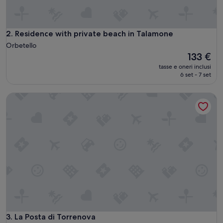
s
p
e
t
Residence with private beach in Talamone
2. Residence with private beach in Talamone
t
Orbetello
a
Il
133 €
c
prezzo
tasse e oneri inclusi
o
attuale
6 set - 7 set
l
è
a
133 €
r
La Posta di Torrenova
e
.
I
l
v
e
r
d
e
f
a
d
a
La Posta di Torrenova
3. La Posta di Torrenova
p