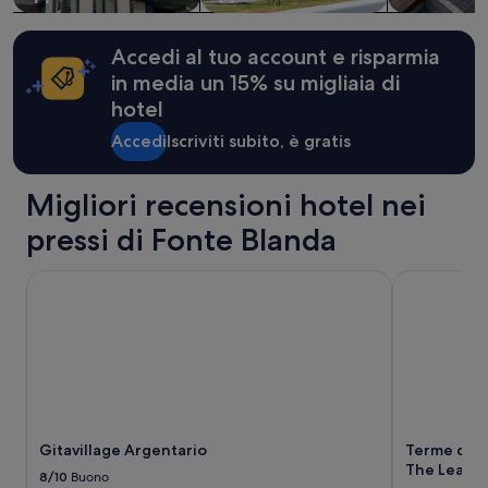
u
t
essere
t
i
previste
t
d
condizioni
Accedi al tuo account e risparmia
u
i
aggiuntive.
r
in media un 15% su migliaia di
a
a
hotel
u
p
t
u
Accedi
Iscriviti subito, è gratis
o
l
d
i
a
Migliori recensioni hotel nei
t
l
i
m
pressi di Fonte Blanda
s
a
s
r
i
Gitavillage Argentario
Terme di Sat
e
m
,
a
v
,
i
c
c
a
i
m
n
e
o
r
a
Gitavillage Argentario
Terme di Sa
e
t
The Leadin
c
8/10
Buono
u