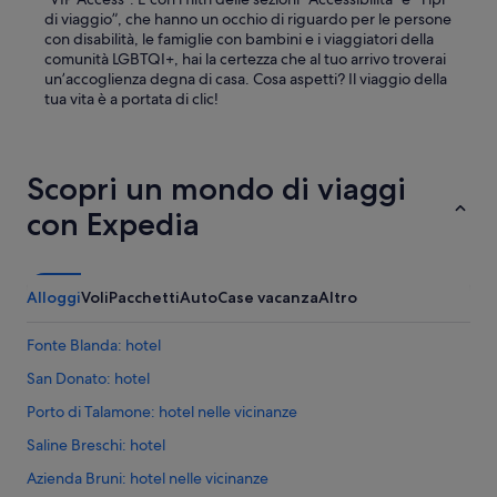
a
di viaggio”, che hanno un occhio di riguardo per le persone
b
con disabilità, le famiglie con bambini e i viaggiatori della
i
comunità LGBTQI+, hai la certezza che al tuo arrivo troverai
l
un’accoglienza degna di casa. Cosa aspetti? Il viaggio della
e
tua vita è a portata di clic!
.
U
n
p
Scopri un mondo di viaggi
o
con Expedia
s
t
o
i
n
Alloggi
Voli
Pacchetti
Auto
Case vacanza
Altro
c
u
Fonte Blanda: hotel
i
c
San Donato: hotel
i
Porto di Talamone: hotel nelle vicinanze
s
i
Saline Breschi: hotel
a
m
Azienda Bruni: hotel nelle vicinanze
o