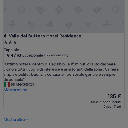
o
z
b
e
e
t
n
t
e
i
e
n
a
o
Valle del Buttero Hotel Residence
4. Valle del Buttero Hotel Residence
m
d
Struttura
i
i
a
Capalbio
o
c
3.0
9.4
9,4/10
Eccezionale
(127 recensioni)
f
u
su
stelle
i
o
“
“Ottimo hotel al centro di Capalbio , a 15 minuti di auto dal mare ,
10,
g
r
O
vicino a tutti i luoghi di interesse e ai ristoranti della zona . Camera
Eccezionale,
l
e
t
ampia e pulita , buona la colazione , personale gentile e sempre
(127
i
i
t
disponibile”
recensioni)
o
n
i
FRANCESCO
è
q
m
Mostra meno
p
u
o
Il
135 €
i
e
h
prezzo
a
s
tasse e oneri inclusi
o
attuale
6 set - 7 set
c
t
t
è
i
o
e
135 €
u
h
Mostra altro
l
t
o
a
o
t