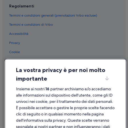
l
Fonte Blanda: Residence
Regolamenti
e
Fonte Blanda: Ville
f
Termini e condizioni generali (prenotazioni Vrbo escluse)
a
Stazione di Talamone: Agriturismi
m
Termini e condizioni di Vrbo
i
Fonte Blanda: hotel a 4 stelle
g
Accessibilità
Talamone: hotel a 5 stelle
l
i
Privacy
Talamone: hotel a 3 stelle
e
Cookie
!
Talamone: hotel a 4 stelle
”
Condizioni per l'utilizzo
Albinia: hotel a 4 stelle
La vostra privacy è per noi molto
Albinia: hotel a 5 stelle
Informazioni legali/Contatti
importante
Linee guida sui contenuti e segnalazione dei contenuti
Insieme ai nostri
16
partner archiviamo e/o accediamo
Supporto
alle informazioni sul dispositivo dell'utente, come gli ID
univoci nei cookie, per il trattamento dei dati personali.
Assistenza clienti
È possibile accettare o gestire le proprie scelte facendo
Contattaci
clic di seguito o in qualsiasi momento nella pagina
dell'informativa sulla privacy. Queste scelte verranno
Come cancellare un volo
segnalate ai nostri partner e non influenzeranno i dati