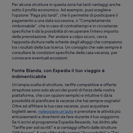
e
Per alcune strutture in questa zona hai tanti vantaggi anche
g
sotto il profilo economico. Ad esempio, puoi scegliere
e
l’opzione “Paga più tardi”, che ti permette di posticipare il
n
pagamento a una data successiva, o “Completamente
t
rimborsabile”, che in caso di contrattempi e in circostanze
i
specifiche ti dà la possibilità di recuperare l’intero importo
l
della prenotazione. Per andare a colpo sicuro, cerca
e
l’apposita dicitura nelle schede degli alloggi che compaiono
,
tra i risultati della tua ricerca. Un consiglio che vale sempre è
d
consultare le condizioni specifiche della casa vacanza, per
i
conoscere eventuali eccezioni.
s
p
Fonte Blanda, con Expedia il tuo viaggio è
o
indimenticabile
n
i
Un’ampia scelta di strutture, tariffe competitive e offerte
b
strepitose sono solo alcuni dei punti di forza della nostra
i
piattaforma, che con opzioni semplici e intuitive ti dà la
l
possibilità di pianificare la vacanza che hai sempre sognato!
e
Oltre ad affittare la tua casa vacanze, puoi acquistare
e
biglietti aerei,
noleggiare un’auto
e prenotare le attività più
a
entusiasmanti e divertenti da fare durante il tuo soggiorno.
d
Se ti iscrivi al programma Expedia Rewards, hai diritto alle
o
“Tariffe per soli iscritti” e ai vantaggi offerti dalle strutture
r
“VIP Access”. E con i filtri delle sezioni “Accessibilità” e “Tipi