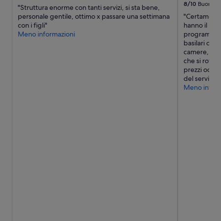
o
8/10
Buono
t
"Struttura enorme con tanti servizi, si sta bene,
m
t
personale gentile, ottimo x passare una settimana
"Certamente
o
i
con i figli"
hanno il lor
d
i
Meno informazioni
programma 
e
l
basilari del s
e
u
camere, molt
u
o
che si rotta 
n
g
prezzi occor
a
h
del servizio 
p
i
Meno inform
i
d
s
i
c
i
i
n
n
t
a
e
p
r
e
e
r
s
f
s
e
e
t
e
t
a
a
i
p
r