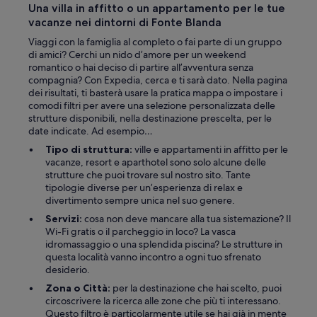
c
Una villa in affitto o un appartamento per le tue
a
o
vacanze nei dintorni di Fonte Blanda
m
l
p
Viaggi con la famiglia al completo o fai parte di un gruppo
i
i
di amici? Cerchi un nido d’amore per un weekend
.
a
romantico o hai deciso di partire all’avventura senza
A
e
compagnia? Con Expedia, cerca e ti sarà dato. Nella pagina
n
p
dei risultati, ti basterà usare la pratica mappa o impostare i
c
u
comodi filtri per avere una selezione personalizzata delle
h
l
strutture disponibili, nella destinazione prescelta, per le
e
i
date indicate. Ad esempio…
i
t
l
Tipo di struttura:
ville e appartamenti in affitto per le
a
r
vacanze, resort e aparthotel sono solo alcune delle
,
i
strutture che puoi trovare sul nostro sito. Tante
b
s
tipologie diverse per un’esperienza di relax e
u
t
divertimento sempre unica nel suo genere.
o
o
n
Servizi:
cosa non deve mancare alla tua sistemazione? Il
r
a
Wi-Fi gratis o il parcheggio in loco? La vasca
a
l
idromassaggio o una splendida piscina? Le strutture in
n
a
questa località vanno incontro a ogni tuo sfrenato
t
c
desiderio.
e
o
è
Zona o Città:
per la destinazione che hai scelto, puoi
l
o
circoscrivere la ricerca alle zone che più ti interessano.
a
t
Questo filtro è particolarmente utile se hai già in mente