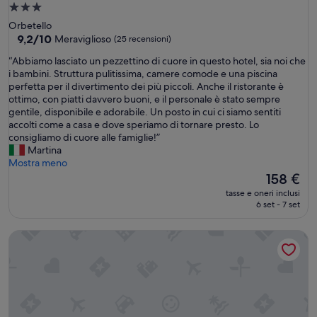
Struttura
a
d
a
Orbetello
r
3.0
9.2
9,2/10
Meraviglioso
(25 recensioni)
o
su
stelle
n
“
“Abbiamo lasciato un pezzettino di cuore in questo hotel, sia noi che
10,
e
A
i bambini. Struttura pulitissima, camere comode e una piscina
Meraviglioso,
.
b
perfetta per il divertimento dei più piccoli. Anche il ristorante è
(25
C
b
ottimo, con piatti davvero buoni, e il personale è stato sempre
recensioni)
i
i
gentile, disponibile e adorabile. Un posto in cui ci siamo sentiti
s
a
accolti come a casa e dove speriamo di tornare presto. Lo
i
m
consigliamo di cuore alle famiglie!”
a
o
Martina
m
l
Mostra meno
o
a
Il
158 €
t
s
prezzo
tasse e oneri inclusi
r
c
attuale
6 set - 7 set
o
i
è
v
a
158 €
Valle del Buttero Hotel Residence
a
t
t
o
i
u
m
n
o
p
l
e
t
z