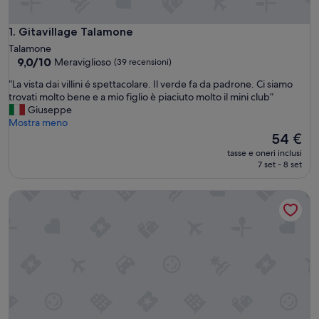
Gitavillage Talamone
1. Gitavillage Talamone
Talamone
9.0
9,0/10
Meraviglioso
(39 recensioni)
su
“
“La vista dai villini é spettacolare. Il verde fa da padrone. Ci siamo
10,
L
trovati molto bene e a mio figlio è piaciuto molto il mini club”
Meraviglioso,
a
Giuseppe
(39
v
Mostra meno
recensioni)
i
Il
54 €
s
prezzo
tasse e oneri inclusi
t
attuale
7 set - 8 set
a
è
d
54 €
Residence with private beach in Talamone
a
i
v
i
l
l
i
n
i
é