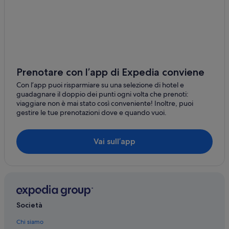
d
Fonte Blanda: Hotel per famiglie
o
Fonte Blanda: Hotel con servizio concierge
v
e
Fonte Blanda: Hotel con azienda vinicola
s
p
Fonte Blanda: Hotel romantici
e
Fonte Blanda: Hotel con bar
r
Prenotare con l’app di Expedia conviene
i
Stazione di Albinia: Aparthotel
a
Con l’app puoi risparmiare su una selezione di hotel e
m
Stazione di Albinia: Agriturismi
guadagnare il doppio dei punti ogni volta che prenoti:
o
viaggiare non è mai stato così conveniente! Inoltre, puoi
Stazione di Albinia: Case private in affitto
d
gestire le tue prenotazioni dove e quando vuoi.
i
Albinia: Case private in affitto
t
o
Albinia: Residence
Vai sull’app
r
Albinia: Appartamenti
n
a
Albinia: Castelli
r
e
Albinia: Cottage
p
Albinia: Ostelli
r
Società
e
Albinia: Campeggi
s
Chi siamo