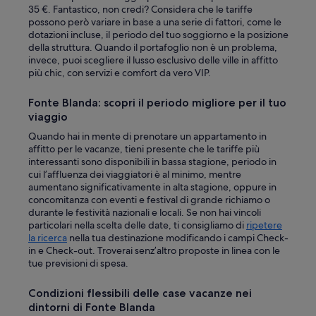
m
i
35 €. Fantastico, non credi? Considera che le tariffe
p
,
possono però variare in base a una serie di fattori, come le
r
e
dotazioni incluse, il periodo del tuo soggiorno e la posizione
e
i
della struttura. Quando il portafoglio non è un problema,
d
l
invece, puoi scegliere il lusso esclusivo delle ville in affitto
i
p
più chic, con servizi e comfort da vero VIP.
s
e
p
r
Fonte Blanda: scopri il periodo migliore per il tuo
o
s
n
viaggio
o
i
n
Quando hai in mente di prenotare un appartamento in
b
a
affitto per le vacanze, tieni presente che le tariffe più
i
l
interessanti sono disponibili in bassa stagione, periodo in
l
e
cui l’affluenza dei viaggiatori è al minimo, mentre
e
è
aumentano significativamente in alta stagione, oppure in
”
s
concomitanza con eventi e festival di grande richiamo o
t
durante le festività nazionali e locali. Se non hai vincoli
a
particolari nella scelta delle date, ti consigliamo di
ripetere
t
la ricerca
nella tua destinazione modificando i campi Check-
o
in e Check-out. Troverai senz’altro proposte in linea con le
s
tue previsioni di spesa.
e
m
Condizioni flessibili delle case vacanze nei
p
dintorni di Fonte Blanda
r